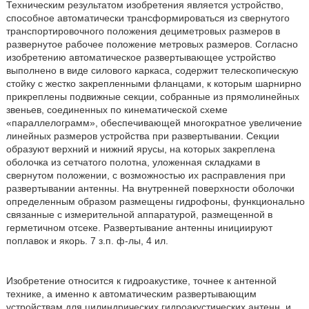
Техническим результатом изобретения является устройство,
способное автоматически трансформироваться из свернутого
транспортировочного положения дециметровых размеров в
развернутое рабочее положение метровых размеров. Согласно
изобретению автоматическое развертывающее устройство
выполнено в виде силового каркаса, содержит телескопическую
стойку с жестко закрепленными фланцами, к которым шарнирно
прикреплены подвижные секции, собранные из прямолинейных
звеньев, соединенных по кинематической схеме
«параллелограмм», обеспечивающей многократное увеличение
линейных размеров устройства при развертывании. Секции
образуют верхний и нижний ярусы, на которых закреплена
оболочка из сетчатого полотна, уложенная складками в
свернутом положении, с возможностью их расправления при
развертывании антенны. На внутренней поверхности оболочки
определенным образом размещены гидрофоны, функционально
связанные с измерительной аппаратурой, размещенной в
герметичном отсеке. Развертывание антенны инициируют
поплавок и якорь. 7 з.п. ф-лы, 4 ил.
Изобретение относится к гидроакустике, точнее к антенной
технике, а именно к автоматическим развертывающим
устройствам для цилиндрических гидроакустических антенн, и