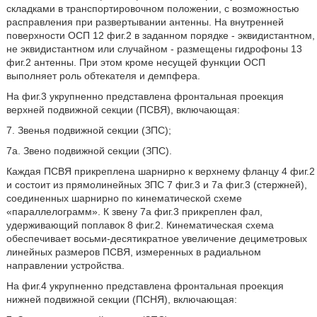
складками в транспортировочном положении, с возможностью
расправления при развертывании антенны. На внутренней
поверхности ОСП 12 фиг.2 в заданном порядке - эквидистантном,
не эквидистантном или случайном - размещены гидрофоны 13
фиг.2 антенны. При этом кроме несущей функции ОСП
выполняет роль обтекателя и демпфера.
На фиг.3 укрупненно представлена фронтальная проекция
верхней подвижной секции (ПСВЯ), включающая:
7. Звенья подвижной секции (ЗПС);
7а. Звено подвижной секции (ЗПС).
Каждая ПСВЯ прикреплена шарнирно к верхнему фланцу 4 фиг.2
и состоит из прямолинейных ЗПС 7 фиг.3 и 7а фиг.3 (стержней),
соединенных шарнирно по кинематической схеме
«параллелограмм». К звену 7а фиг.3 прикреплен фал,
удерживающий поплавок 8 фиг.2. Кинематическая схема
обеспечивает восьми-десятикратное увеличение дециметровых
линейных размеров ПСВЯ, измеренных в радиальном
направлении устройства.
На фиг.4 укрупненно представлена фронтальная проекция
нижней подвижной секции (ПСНЯ), включающая: