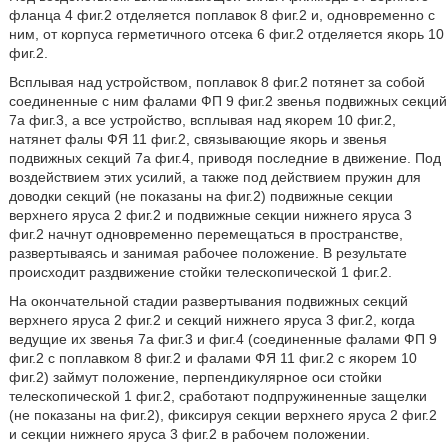
фланца 4 фиг.2 отделяется поплавок 8 фиг.2 и, одновременно с
ним, от корпуса герметичного отсека 6 фиг.2 отделяется якорь 10
фиг.2.
Всплывая над устройством, поплавок 8 фиг.2 потянет за собой
соединенные с ним фалами ФП 9 фиг.2 звенья подвижных секций
7а фиг.3, а все устройство, всплывая над якорем 10 фиг.2,
натянет фалы ФЯ 11 фиг.2, связывающие якорь и звенья
подвижных секций 7а фиг.4, приводя последние в движение. Под
воздействием этих усилий, а также под действием пружин для
доводки секций (не показаны на фиг.2) подвижные секции
верхнего яруса 2 фиг.2 и подвижные секции нижнего яруса 3
фиг.2 начнут одновременно перемещаться в пространстве,
развертываясь и занимая рабочее положение. В результате
происходит раздвижение стойки телескопической 1 фиг.2.
На окончательной стадии развертывания подвижных секций
верхнего яруса 2 фиг.2 и секций нижнего яруса 3 фиг.2, когда
ведущие их звенья 7а фиг.3 и фиг.4 (соединенные фалами ФП 9
фиг.2 с поплавком 8 фиг.2 и фалами ФЯ 11 фиг.2 с якорем 10
фиг.2) займут положение, перпендикулярное оси стойки
телескопической 1 фиг.2, сработают подпружиненные защелки
(не показаны на фиг.2), фиксируя секции верхнего яруса 2 фиг.2
и секции нижнего яруса 3 фиг.2 в рабочем положении.