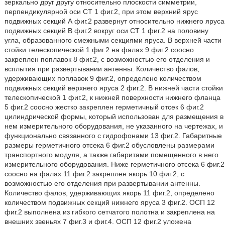
зеркально друг другу относительно плоскости симметрии,
перпендикулярной оси СТ 1 фиг.2, при этом верхний ярус
подвижных секций А фиг.2 развернут относительно нижнего яруса
подвижных секций В фиг.2 вокруг оси СТ 1 фиг.2 на половину
угла, образованного смежными секциями яруса. В верхней части
стойки телескопической 1 фиг.2 на фалах 9 фиг.2 соосно
закреплен поплавок 8 фиг.2, с возможностью его отделения и
всплытия при развертывании антенны. Количество фалов,
удерживающих поплавок 9 фиг.2, определено количеством
подвижных секций верхнего яруса 2 фиг.2. В нижней части стойки
телескопической 1 фиг.2, к нижней поверхности нижнего фланца
5 фиг.2 соосно жестко закреплен герметичный отсек 6 фиг.2
цилиндрической формы, который использован для размещения в
нем измерительного оборудования, не указанного на чертежах, и
функционально связанного с гидрофонами 13 фиг.2. Габаритные
размеры герметичного отсека 6 фиг.2 обусловлены размерами
транспортного модуля, а также габаритами помещенного в него
измерительного оборудования. Ниже герметичного отсека 6 фиг.2
соосно на фалах 11 фиг.2 закреплен якорь 10 фиг.2, с
возможностью его отделения при развертывании антенны.
Количество фалов, удерживающих якорь 11 фиг.2, определено
количеством подвижных секций нижнего яруса 3 фиг.2. ОСП 12
фиг.2 выполнена из гибкого сетчатого полотна и закреплена на
внешних звеньях 7 фиг.3 и фиг.4. ОСП 12 фиг.2 уложена