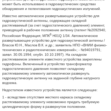
может быть использовано в гидроакустических средствах
обнаружения и пеленгования гидроакустических излучений.
Известно автоматическое развертывающее устройство для
гидроакустической антенны, содержащее складной
растягиваемый (за счет гидростатического давления) элемент,
приводящий в рабочее положение антенну (патент №2092940,
6
Российская Федерация; МПК
H01Q 1/34. Автоматическое
развертывающее устройство для гидроакустической антенны /
Власов Ю.Н., Маслов В.К. и др.; заявитель НПО «ВНИИ физико-
технических и радиотехнических измерений»; - №94019791;
заявл. 30.05.1994; опубл. 10.10.1997). На складном
растягиваемом элементе известного устройства закреплены
гидрофоны. Включенный в устройство трансформатор
гидростатического давления позволяет складному
растягиваемому элементу автоматически развернуть
гидроакустическую антенну на заданной глубине натурного
водоема.
Недостатком известного устройства является следующее:
1 - вследствие отсутствия жесткого каркаса складному
растягиваемому элементу невозможно придать требуемую
цилиндрическую форму в развернутом положении.