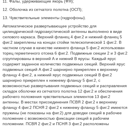
11. Фалы, удерживающие якорь (ФЯ);
12. Оболочка из сетчатого полотна (ОСП);
13. Чувствительные элементы (гидрофоны).
Автоматическое развертывающее устройство для
цилиндрической гидроакустической антенны выполнено в виде
силового каркаса. Верхний фланец 4 фиг.2 и нижний фланец 5
фиг.2 закреплены на концах стойки телескопической 1 фиг.2. В
частном случае в качестве нижнего фланца 5 фиг.2 использован
торец герметичного отсека 6 фиг.2. Подвижные секции 2 и 3 фиг.2
сгруппированы в верхний А и нижний В ярусы. Каждый ярус
содержит заданное количество подвижных секций. Верхний ярус
подвижных секций А фиг.2 шарнирно прикреплен к верхнему
фланцу 4 фиг.2, а нижний ярус подвижных секций В фиг.2
шарнирно прикреплен к нижнему фланцу 5 фиг.2, с
возможностью развертывания подвижных секций и расправления
складок оболочки из сетчатого полотна 12 фиг.2 и обеспечения
рабочего положения чувствительных элементов 13 фиг.2
антенны. В местах присоединения ПСВЯ 2 фиг.2 к верхнему
фланцу 4 фиг.2 ПСНЯ 2 фиг.2 к нижнему фланцу 5 фиг.2 имеются
пружины (не показаны на фиг.2) для доводки секций в рабочее
положение с возможностью фиксации секций в рабочем
положении. ПСВЯ 2 фиг.2 и ПСНЯ 3 фиг.2 расположены