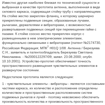
Известно другая наиболее близкая по технической сущности и
выбранная в качестве прототипа антенна, выполненная в виде
силового каркаса, содержащая стойку-трубу с направляющими.
На стойке жестко закреплен фланец, к которому шарнирно
прикреплены подвижные секции, образованные лучами,
рычагами, держателями и вибраторами, с возможностью
развертывания подвижных секций при перемещении гайки с
пазами. К стойке соосно жестко прикреплен корпус с
размещенными в нем электрическими элементами,
функционально связанными с вибраторами (патент №2174730,
7
Российская Федерация; МПК
H01Q 1/08. Антенна / Березуева
С.Н.; заявитель и патентообладатель Березуева Светлана
Николаевна. - №2000122297/09; заявл. 23.08.2000; опубл.
10.10.2001). Устройство-прототип обеспечивает точность
пространственного размещения чувствительных элементов в
развернутом состоянии.
Недостатком прототипа является следующее:
1 - чувствительные элементы - вибраторы - являются составными
частями каркаса, их количество и расположение определены
количеством и пространственным расположением систем
подвижных рычагов и лучей - поэтому невозможно обеспечить
произвольность количества и произвольность пространственного