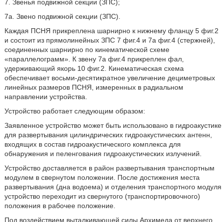
7. Звенья подвижной секции (ЗПС);
7а. Звено подвижной секции (ЗПС).
Каждая ПСНЯ прикреплена шарнирно к нижнему фланцу 5 фиг.2
и состоит из прямолинейных ЗПС 7 фиг.4 и 7а фиг.4 (стержней),
соединенных шарнирно по кинематической схеме
«параллелограмм». К звену 7а фиг.4 прикреплен фал,
удерживающий якорь 10 фиг.2. Кинематическая схема
обеспечивает восьми-десятикратное увеличение дециметровых
линейных размеров ПСНЯ, измеренных в радиальном
направлении устройства.
Устройство работает следующим образом:
Заявленное устройство может быть использовано в гидроакустике
для развертывания цилиндрических гидроакустических антенн,
входящих в состав гидроакустического комплекса для
обнаружения и пеленгования гидроакустических излучений.
Устройство доставляется в район развертывания транспортным
модулем в свернутом положении. После достижения места
развертывания (дна водоема) и отделения транспортного модуля
устройство переходит из свернутого (транспортировочного)
положения в рабочее положение.
Под воздействием выталкивающей силы Архимеда от верхнего