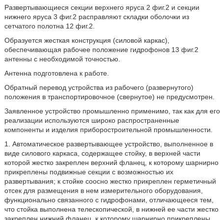
Развертывающиеся секции верхнего яруса 2 фиг.2 и секции
нижнего яруса 3 фиг.2 расправляют складки оболочки из
сетчатого полотна 12 фиг.2.
Образуется жесткая конструкция (силовой каркас),
обеспечивающая рабочее положение гидрофонов 13 фиг.2
антенны с необходимой точностью.
Антенна подготовлена к работе.
Обратный перевод устройства из рабочего (развернутого)
положения в транспортировочное (свернутое) не предусмотрен.
Заявленное устройство промышленно применимо, так как для его
реализации используются широко распространенные
компоненты и изделия приборостроительной промышленности.
1. Автоматическое развертывающее устройство, выполненное в
виде силового каркаса, содержащее стойку, в верхней части
которой жестко закреплен верхний фланец, к которому шарнирно
прикреплены подвижные секции с возможностью их
развертывания; к стойке соосно жестко прикреплен герметичный
отсек для размещения в нем измерительного оборудования,
функционально связанного с гидрофонами, отличающееся тем,
что стойка выполнена телескопической, в нижней ее части жестко
закреплен нижний фланец, к которому шарнирно прикреплены