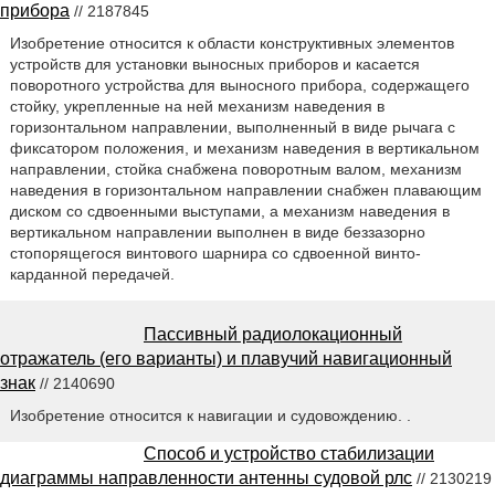
прибора
// 2187845
Изобретение относится к области конструктивных элементов
устройств для установки выносных приборов и касается
поворотного устройства для выносного прибора, содержащего
стойку, укрепленные на ней механизм наведения в
горизонтальном направлении, выполненный в виде рычага с
фиксатором положения, и механизм наведения в вертикальном
направлении, стойка снабжена поворотным валом, механизм
наведения в горизонтальном направлении снабжен плавающим
диском со сдвоенными выступами, а механизм наведения в
вертикальном направлении выполнен в виде беззазорно
стопорящегося винтового шарнира со сдвоенной винто-
карданной передачей.
Пассивный радиолокационный
отражатель (его варианты) и плавучий навигационный
знак
// 2140690
Изобретение относится к навигации и судовождению. .
Способ и устройство стабилизации
диаграммы направленности антенны судовой рлс
// 2130219