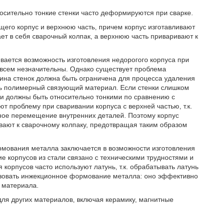
осительно тонкие стенки часто деформируются при сварке.
щего корпус и верхнюю часть, причем корпус изготавливают
т в себя сварочный колпак, а верхнюю часть приваривают к
ается возможность изготовления недорогого корпуса при
всем незначительны. Однако существует проблема
на стенок должна быть ограничена для процесса удаления
ть полимерный связующий материал. Если стенки слишком
ки должны быть относительно тонкими по сравнению с
т проблему при сваривании корпуса с верхней частью, т.к.
ное перемещение внутренних деталей. Поэтому корпус
вают к сварочному колпаку, предотвращая таким образом
мования металла заключается в возможности изготовления
е корпусов из стали связано с техническими трудностями и
 корпусов часто используют латунь, т.к. обрабатывать латунь
льзовать инжекционное формование металла: оно эффективно
 материала.
ля других материалов, включая керамику, магнитные