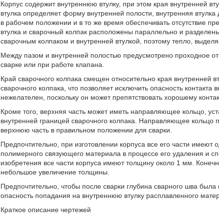
Корпус содержит внутреннюю втулку, при этом края внутренней вт
втулка определяет форму внутренней полости, внутренняя втулка
в рабочем положении и в то же время обеспечивать отсутствие п
втулка и сварочный колпак расположены параллельно и разделены
сварочным колпаком и внутренней втулкой, поэтому тепло, выдел
Между пазом и внутренней полостью предусмотрено проходное от
сварке или при работе клапана.
Край сварочного колпака смещен относительно края внутренней вт
сварочного колпака, что позволяет исключить опасность контакта в
нежелателен, поскольку он может препятствовать хорошему контак
Кроме того, верхняя часть может иметь направляющее кольцо, уст
внутренней границей сварочного колпака. Направляющее кольцо п
верхнюю часть в правильном положении для сварки.
Предпочтительно, при изготовлении корпуса все его части имеют 
полимерного связующего материала в процессе его удаления и с
изобретения все части корпуса имеют толщину около 1 мм. Конечн
небольшое увеличение толщины.
Предпочтительно, чтобы после сварки глубина сварного шва была
опасность попадания на внутреннюю втулку расплавленного мат
Краткое описание чертежей