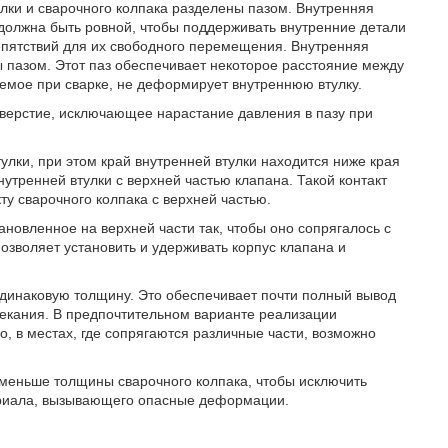
улки и сварочного колпака разделены пазом. Внутренняя
 должна быть ровной, чтобы поддерживать внутренние детали
репятствий для их свободного перемещения. Внутренняя
 пазом. Этот паз обеспечивает некоторое расстояние между
яемое при сварке, не деформирует внутреннюю втулку.
верстие, исключающее нарастание давления в пазу при
улки, при этом край внутренней втулки находится ниже края
нутренней втулки с верхней частью клапана. Такой контакт
ту сварочного колпака с верхней частью.
ановленное на верхней части так, чтобы оно сопрягалось с
озволяет установить и удерживать корпус клапана и
одинаковую толщину. Это обеспечивает почти полный вывод
пекания. В предпочтительном варианте реализации
о, в местах, где сопрягаются различные части, возможно
 меньше толщины сварочного колпака, чтобы исключить
ериала, вызывающего опасные деформации.