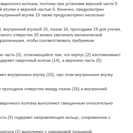
варочного колпака, поэтому при установке верхней части 5
й втулки и верхней частью 5. Конечно, предусмотрен
нутренней втулке 15 также предусмотрено несколько
, внутренней втулкой 15, пазом 16, проходами 19 для утечки,
скного отверстия 20 можно увеличить механической
 различными, чтобы соответствовать требуемым
ю часть (5), отличающийся тем, что корпус (2) изготавливают
держит сварочный колпак (14), а верхнюю часть (5)
ржит внутреннюю втулку (15), при этом внутреннюю втулку
т проходное отверстие между пазом (16) и внутренней
8) сварочного колпака выполняют смещенным относительно
часть (5) содержит направляющее кольцо, сопряженное с
 корпуса (2) выполняют с одинаковой толщиной.