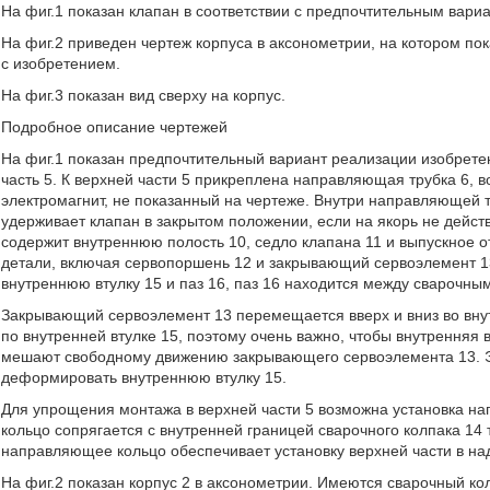
На фиг.1 показан клапан в соответствии с предпочтительным вари
На фиг.2 приведен чертеж корпуса в аксонометрии, на котором пок
с изобретением.
На фиг.3 показан вид сверху на корпус.
Подробное описание чертежей
На фиг.1 показан предпочтительный вариант реализации изобретен
часть 5. К верхней части 5 прикреплена направляющая трубка 6, 
электромагнит, не показанный на чертеже. Внутри направляющей тр
удерживает клапан в закрытом положении, если на якорь не действ
содержит внутреннюю полость 10, седло клапана 11 и выпускное о
детали, включая сервопоршень 12 и закрывающий сервоэлемент 13.
внутреннюю втулку 15 и паз 16, паз 16 находится между сварочным
Закрывающий сервоэлемент 13 перемещается вверх и вниз во вну
по внутренней втулке 15, поэтому очень важно, чтобы внутренняя в
мешают свободному движению закрывающего сервоэлемента 13. Эт
деформировать внутреннюю втулку 15.
Для упрощения монтажа в верхней части 5 возможна установка н
кольцо сопрягается с внутренней границей сварочного колпака 14 т
направляющее кольцо обеспечивает установку верхней части в н
На фиг.2 показан корпус 2 в аксонометрии. Имеются сварочный кол