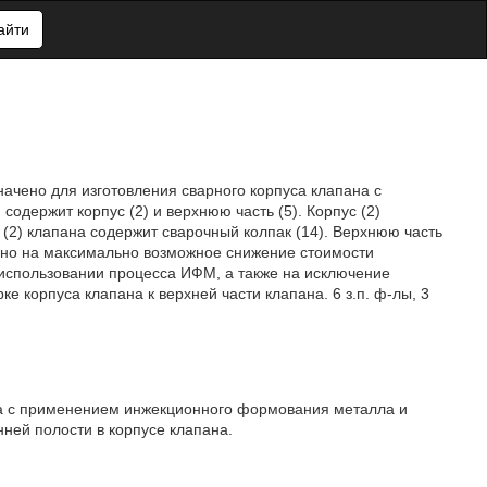
айти
начено для изготовления сварного корпуса клапана с
держит корпус (2) и верхнюю часть (5). Корпус (2)
(2) клапана содержит сварочный колпак (14). Верхнюю часть
лено на максимально возможное снижение стоимости
использовании процесса ИФМ, а также на исключение
 корпуса клапана к верхней части клапана. 6 з.п. ф-лы, 3
на с применением инжекционного формования металла и
нней полости в корпусе клапана.