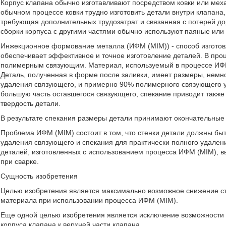
Корпус клапана обычно изготавливают посредством ковки или меха
обычном процессе ковки трудно изготовить детали внутри клапана
требующая дополнительных трудозатрат и связанная с потерей до
сборки корпуса с другими частями обычно используют паяные или
Инжекционное формование металла (ИФМ (МIМ)) - способ изготов
обеспечивает эффективное и точное изготовление деталей. В пр
полимерным связующим. Материал, используемый в процессе ИФМ 
Деталь, полученная в форме после заливки, имеет размеры, нем
удаления связующего, и примерно 90% полимерного связующего уд
большую часть оставшегося связующего, спекание приводит также
твердость детали.
В результате спекания размеры детали принимают окончательные
Проблема ИФМ (МIМ) состоит в том, что стенки детали должны быт
удаления связующего и спекания для практически полного удале
деталей, изготовленных с использованием процесса ИФМ (МIМ), вы
при сварке.
Сущность изобретения
Целью изобретения является максимально возможное снижение с
материала при использовании процесса ИФМ (МIМ).
Еще одной целью изобретения является исключение возможности 
корпуса клапана к верхней части клапана.