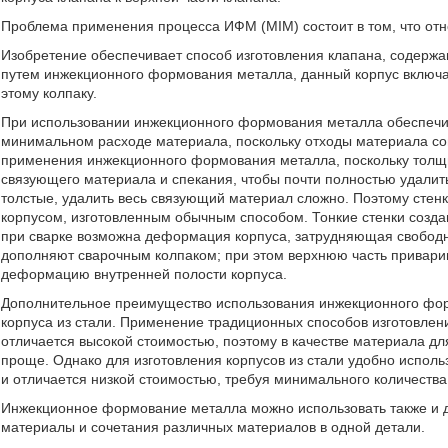
Проблема применения процесса ИФМ (МIМ) состоит в том, что отн
Изобретение обеспечивает способ изготовления клапана, содержа
путем инжекционного формования металла, данный корпус включае
этому колпаку.
При использовании инжекционного формования металла обеспечив
минимальном расходе материала, поскольку отходы материала со
применения инжекционного формования металла, поскольку толщи
связующего материала и спекания, чтобы почти полностью удали
толстые, удалить весь связующий материал сложно. Поэтому стен
корпусом, изготовленным обычным способом. Тонкие стенки создаю
при сварке возможна деформация корпуса, затрудняющая свобод
дополняют сварочным колпаком; при этом верхнюю часть привари
деформацию внутренней полости корпуса.
Дополнительное преимущество использования инжекционного фор
корпуса из стали. Применение традиционных способов изготовлени
отличается высокой стоимостью, поэтому в качестве материала для
проще. Однако для изготовления корпусов из стали удобно испо
и отличается низкой стоимостью, требуя минимального количества
Инжекционное формование металла можно использовать также и д
материалы и сочетания различных материалов в одной детали.