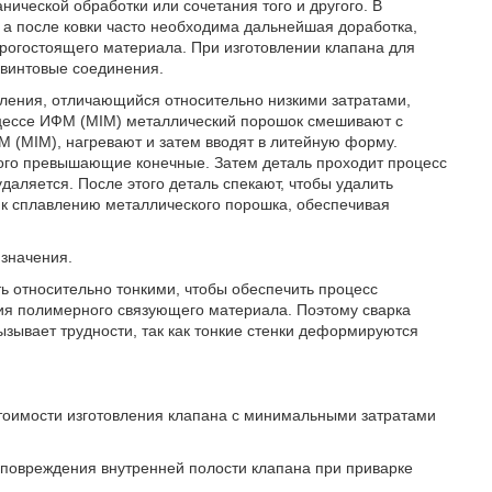
нической обработки или сочетания того и другого. В
, а после ковки часто необходима дальнейшая доработка,
рогостоящего материала. При изготовлении клапана для
 винтовые соединения.
ления, отличающийся относительно низкими затратами,
оцессе ИФМ (МIМ) металлический порошок смешивают с
(МIМ), нагревают и затем вводят в литейную форму.
ного превышающие конечные. Затем деталь проходит процесс
аляется. После этого деталь спекают, чтобы удалить
 к сплавлению металлического порошка, обеспечивая
 значения.
ь относительно тонкими, чтобы обеспечить процесс
ния полимерного связующего материала. Поэтому сварка
зывает трудности, так как тонкие стенки деформируются
тоимости изготовления клапана с минимальными затратами
повреждения внутренней полости клапана при приварке