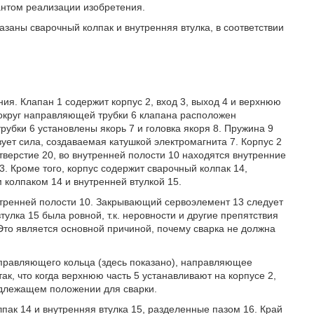
антом реализации изобретения.
азаны сварочный колпак и внутренняя втулка, в соответствии
ия. Клапан 1 содержит корпус 2, вход 3, выход 4 и верхнюю
вокруг направляющей трубки 6 клапана расположен
убки 6 установлены якорь 7 и головка якоря 8. Пружина 9
ует сила, создаваемая катушкой электромагнита 7. Корпус 2
тверстие 20, во внутренней полости 10 находятся внутренние
 Кроме того, корпус содержит сварочный колпак 14,
 колпаком 14 и внутренней втулкой 15.
тренней полости 10. Закрывающий сервоэлемент 13 следует
тулка 15 была ровной, т.к. неровности и другие препятствия
о является основной причиной, почему сварка не должна
аправляющего кольца (здесь показано), направляющее
ак, что когда верхнюю часть 5 устанавливают на корпусе 2,
адлежащем положении для сварки.
пак 14 и внутренняя втулка 15, разделенные пазом 16. Край