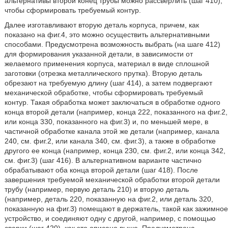
альтернативы второй конец трубы можно рассверлить (шаг 410),
чтобы сформировать требуемый контур.
Далее изготавливают вторую деталь корпуса, причем, как
показано на фиг.4, это можно осуществить альтернативными
способами. Предусмотрена возможность выбрать (на шаге 412)
для формирования указанной детали, в зависимости от
желаемого применения корпуса, материал в виде сплошной
заготовки (отрезка металлического прутка). Вторую деталь
обрезают на требуемую длину (шаг 414), а затем подвергают
механической обработке, чтобы сформировать требуемый
контур. Такая обработка может заключаться в обработке одного
конца второй детали (например, конца 222, показанного на фиг.2,
или конца 330, показанного на фиг.3) и, по меньшей мере, в
частичной обработке канала этой же детали (например, канала
240, см. фиг.2, или канала 340, см. фиг.3), а также в обработке
другого ее конца (например, конца 230, см. фиг.2, или конца 342,
см. фиг.3) (шаг 416). В альтернативном варианте частично
обрабатывают оба конца второй детали (шаг 418). После
завершения требуемой механической обработки второй детали
трубу (например, первую деталь 210) и вторую деталь
(например, деталь 220, показанную на фиг.2, или деталь 320,
показанную на фиг.3) помещают в держатель, такой как зажимное
устройство, и соединяют одну с другой, например, с помощью