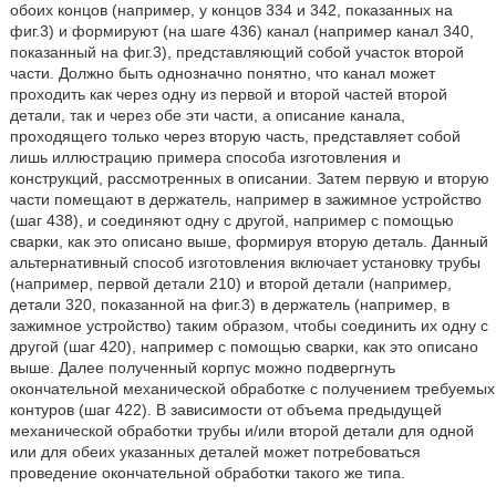
обоих концов (например, у концов 334 и 342, показанных на
фиг.3) и формируют (на шаге 436) канал (например канал 340,
показанный на фиг.3), представляющий собой участок второй
части. Должно быть однозначно понятно, что канал может
проходить как через одну из первой и второй частей второй
детали, так и через обе эти части, а описание канала,
проходящего только через вторую часть, представляет собой
лишь иллюстрацию примера способа изготовления и
конструкций, рассмотренных в описании. Затем первую и вторую
части помещают в держатель, например в зажимное устройство
(шаг 438), и соединяют одну с другой, например с помощью
сварки, как это описано выше, формируя вторую деталь. Данный
альтернативный способ изготовления включает установку трубы
(например, первой детали 210) и второй детали (например,
детали 320, показанной на фиг.3) в держатель (например, в
зажимное устройство) таким образом, чтобы соединить их одну с
другой (шаг 420), например с помощью сварки, как это описано
выше. Далее полученный корпус можно подвергнуть
окончательной механической обработке с получением требуемых
контуров (шаг 422). В зависимости от объема предыдущей
механической обработки трубы и/или второй детали для одной
или для обеих указанных деталей может потребоваться
проведение окончательной обработки такого же типа.