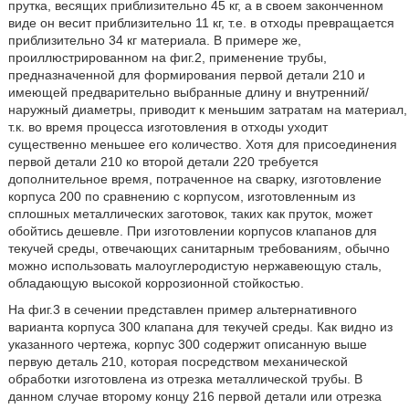
прутка, весящих приблизительно 45 кг, а в своем законченном
виде он весит приблизительно 11 кг, т.е. в отходы превращается
приблизительно 34 кг материала. В примере же,
проиллюстрированном на фиг.2, применение трубы,
предназначенной для формирования первой детали 210 и
имеющей предварительно выбранные длину и внутренний/
наружный диаметры, приводит к меньшим затратам на материал,
т.к. во время процесса изготовления в отходы уходит
существенно меньшее его количество. Хотя для присоединения
первой детали 210 ко второй детали 220 требуется
дополнительное время, потраченное на сварку, изготовление
корпуса 200 по сравнению с корпусом, изготовленным из
сплошных металлических заготовок, таких как пруток, может
обойтись дешевле. При изготовлении корпусов клапанов для
текучей среды, отвечающих санитарным требованиям, обычно
можно использовать малоуглеродистую нержавеющую сталь,
обладающую высокой коррозионной стойкостью.
На фиг.3 в сечении представлен пример альтернативного
варианта корпуса 300 клапана для текучей среды. Как видно из
указанного чертежа, корпус 300 содержит описанную выше
первую деталь 210, которая посредством механической
обработки изготовлена из отрезка металлической трубы. В
данном случае второму концу 216 первой детали или отрезка