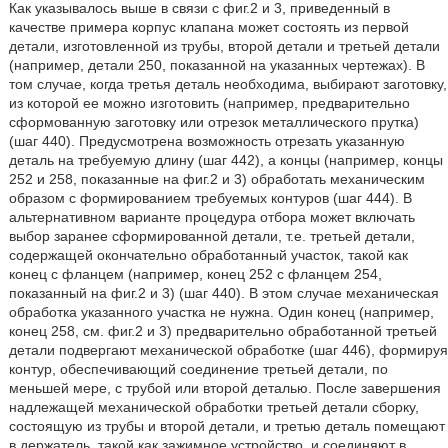
Как указывалось выше в связи с фиг.2 и 3, приведенный в
качестве примера корпус клапана может состоять из первой
детали, изготовленной из трубы, второй детали и третьей детали
(например, детали 250, показанной на указанных чертежах). В
том случае, когда третья деталь необходима, выбирают заготовку,
из которой ее можно изготовить (например, предварительно
сформованную заготовку или отрезок металлического прутка)
(шаг 440). Предусмотрена возможность отрезать указанную
деталь на требуемую длину (шаг 442), а концы (например, концы
252 и 258, показанные на фиг.2 и 3) обработать механическим
образом с формированием требуемых контуров (шаг 444). В
альтернативном варианте процедура отбора может включать
выбор заранее сформированной детали, т.е. третьей детали,
содержащей окончательно обработанный участок, такой как
конец с фланцем (например, конец 252 с фланцем 254,
показанный на фиг.2 и 3) (шаг 440). В этом случае механическая
обработка указанного участка не нужна. Один конец (например,
конец 258, см. фиг.2 и 3) предварительно обработанной третьей
детали подвергают механической обработке (шаг 446), формируя
контур, обеспечивающий соединение третьей детали, по
меньшей мере, с трубой или второй деталью. После завершения
надлежащей механической обработки третьей детали сборку,
состоящую из трубы и второй детали, и третью деталь помещают
в держатель, такой как зажимное устройство, и соединяют в