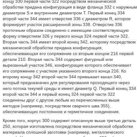
концу 330 первой части 322 посредством механической
обработки придана конфигурация в виде фланца 332 с наружным
диаметром S и внутренним диаметром Т. Первый конец 334
второй части 344 имеет отверстие 336 с диаметром R, которое
формирует участок расширенной зоны 338. Отверстие 336
проточным образом соединено с имеющим соответствующую
форму отверстием 326 у первого конца 324 первой части 322.
Вторая часть 344 имеет второй конец 342, которому посредством
механической обработки придана конфигурация,
обеспечивающая его сопряжение со вторым концом 216 первой
детали 210. Вторая часть 344 содержит фигурный или
вырезанный участок 346, конфигурация которого обеспечивает
его сопряжение с участком указанного второго конца 216. Ко
второму концу 342 второй части 344 примыкает канал 340,
который предназначен для регулирования проходящего через
него потока текучей среды и имеет диаметр Q. Первый конец 334
второй части 344 и первый конец 324 первой части 322
соединены друг с другом любым из перечисленных выше
методов (например, посредством сварного шва 355),
обеспечивающих постоянное и герметичное соединение.
Кроме того, корпус 300 содержит описанную выше третью деталь
250, которая изготовлена посредством механической обработки
материала сплошной заготовки (например, металлического