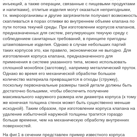
инъекций, а также операции, связанные с пищевыми продуктами
и напитками), отлитые изделия могут оказаться непригодными,
т.к. микроорганизмы и другие загрязнители получают возможность
скапливаться в порах отливки во внутреннем объеме клапана по
пути потока текучей среды. При изготовлении корпусов клапанов,
предназначенных для систем, регулирующих текучую среду с
соблюдением санитарных требований, в принципе пригодны
штампованные изделия. Однако в случае небольших партий
таких корпусов это, как правило, экономически не выгодно. Для
изготовления корпуса клапана, предназначенного для
применения в системе указанного типа, можно использовать
сплошной моноблок (заготовку), например металлический пруток.
Однако во время его механической обработки большое
количество материала превращается в отходы (стружку),
поскольку первоначальные размеры такой детали должны быть
достаточно большими, чтобы обеспечить получение
максимального наружного размера или диаметра корпуса (к тому
же конечная толщина стенок может быть существенно меньше
исходной). Таким образом, при изготовлении корпуса клапана на
удаление избыточной наружной толщины тратится гораздо
больше времени, чем на механическую обработку внутренних
поверхностей.
На фиг.1 в сечении представлен пример известного корпуса