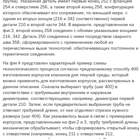
прутка). Указанная деталь имеет первый конец 252 с фланцем
254 и отверстием 256, а также второй конец 258, конфигурация
которого обеспечивает его сопряжение, по меньшей мере, с
одним из вторых концов (216 и 342 соответственно) первой
детали 210 и второй части 344. В варианте, представленном на
фиг.3, второй конец 258 соединен с обоими указанными концами
216, 342. Деталь 250 соединена с ними посредством сварного
шва 358, сформированного с применением любой из
перечисленных выше технологий, обеспечивающих постоянное и
герметичное соединение.
На фиг.4 представлен характерный пример схемы
технологического процесса согласно предлагаемому способу 400
изготовления корпусов клапанов для текучей среды, который
можно применять для изготовления корпусов, рассмотренных в
данном описании. Сначала выбирают трубу (шаг 402) в
соответствии с требуемыми внутренним и наружным
диаметрами, соответствующими, например, диаметрам первой
детали 210. Затем, если предварительно выбранная труба не
отвечает требуемой длине, от нее отделяют отрезок нужного
размера (шаг 404). Как указывалось выше в связи с примерами
корпусов, представленными на фиг.2 и 3, трубу требуемой длины
механически обрабатывают, чтобы сформировать открытый конец
с отверстием (например, конец 211 с отверстием 212,