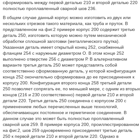
сформировать между первой деталью 210 и второй деталью 220
полностью проплавленный сварной шов 236.
В общем случае данный корпус можно изготовить из двух или
нескольких отрезков такого материала, как труба и пруток. В
представленном на фиг.2 примере корпус 200 содержит третью
деталь 250, изготовить которую можно путем механической
обработки сплошной заготовки (металлического прутка).
Указанная деталь имеет открытый конец 252, снабженный
фланцем 254 с наружным диаметром О. В этом конце 252
выполнено отверстие 256 с диаметром Р. В альтернативном
варианте третья деталь 250 может представлять собой
соответственно сформованную деталь, у которой конфигурация
конца 252 окончательно сформирована до ее присоединения к
корпусу 200. Конфигурация второго конца 258 третьей детали
250 позволяет сопрягать ее, по меньшей мере, с одним из вторых
концов (216 и 230 соответственно) первой детали 210 и второй
детали 220. Третья деталь 250 соединена с корпусом 200 с
применением любых перечисленных выше технологий,
обеспечивающих постоянное и герметичное соединение. В
данном случае это может быть полностью проплавленный
сварной шов 259. В примере корпуса 200, проиллюстрированном
на фиг.2, шов 259 одновременно присоединяет третью деталь
250 к первой детали 210 и второй детали 220. Однако в