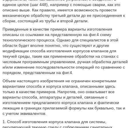
единое целое (шаг 448), например с помощью сварки, как это
описано выше. Как правило, имеется возможность провести
механическую обработку третьей детали до ее присоединения к
сборке, состоящей из трубы и второй детали.
Приведенные в качестве примера варианты изготовления
описаны со ссылками на представленную на фиг.4 схему
технологического процесса. Однако для специалистов в этой
области будет вполне понятно, что существуют и другие
модификации способа изготовления корпусов клапанов для
текучей среды, такие как применение обработки на станках с
числовым программным управлением, ручная обработка деталей
и/или изменение последовательности операций по сравнению с
порядком, представленным на фиг.4.
Объем настоящего изобретения не ограничен конкретными
вариантами способа и корпуса клапана, описанными здесь
только в качестве примеров. Напротив, оно охватывает все
варианты способа, аппаратуры и деталей, связанные с
изготовлением предлагаемого корпуса клапана и фактически
лежащие в границах прилагаемой формулы как буквально, так и
с учетом эквивалентов.
1. Способ изготовления корпуса клапана для системы,
регулирующей текучую среду с соблюдением санитарных