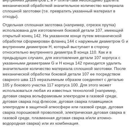
внутренних диаметров Е и F опять-таки необходимо удалить
механической обработкой значительное количество материала
сплошной заготовки (т.е. превратить указанный материал в
отходы).
Отдельная сплошная заготовка (например, отрезок прутка)
использована для изготовления боковой детали 107, имеющей
открытый конец 142. На указанном конце путем механической
обработки сформирован фланец 144 с наружным диаметром G и
внутренним диаметром Н, который выступает в сторону
относительно внутреннего диаметра В конца 110. Как и в
предыдущих случаях, для изготовления детали 107 корпуса с
указанными диаметрами G и Н конца 142 приходится удалить
значительное количество материала сплошной заготовки. После
механической обработки боковой детали 107 ее посредством
сварного шва 115 неразъемным образом соединяют с деталью
105 у бокового участка 117 корпуса 100. Для этого может
использоваться любая из известных технологий (например,
дуговая сварка вольфрамовым электродом в газовой среде,
дуговая сварка под флюсом, дуговая сварка плавящимся
электродом в защитной атмосфере или газовой среде, дуговая
сварка порошковой проволокой, электрическая дуговая сварка в
газовой среде, плазменная дуговая сварка и/или атомно-
водородная сварка) или их комбинация.