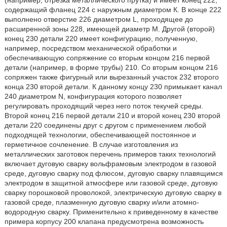
(например, отрезка металлического прутка) и имеет конец 222,
содержащий фланец 224 с наружным диаметром К. В конце 222
выполнено отверстие 226 диаметром L, проходящее до
расширенной зоны 228, имеющей диаметр М. Другой (второй)
конец 230 детали 220 имеет конфигурацию, полученную,
например, посредством механической обработки и
обеспечивающую сопряжение со вторым концом 216 первой
детали (например, в форме трубы) 210. Со вторым концом 216
сопряжен также фигурный или вырезанный участок 232 второго
конца 230 второй детали. К данному концу 230 примыкает канал
240 диаметром N, конфигурация которого позволяет
регулировать проходящий через него поток текучей среды.
Второй конец 216 первой детали 210 и второй конец 230 второй
детали 220 соединены друг с другом с применением любой
подходящей технологии, обеспечивающей постоянное и
герметичное сочленение. В случае изготовления из
металлических заготовок перечень примеров таких технологий
включает дуговую сварку вольфрамовым электродом в газовой
среде, дуговую сварку под флюсом, дуговую сварку плавящимся
электродом в защитной атмосфере или газовой среде, дуговую
сварку порошковой проволокой, электрическую дуговую сварку в
газовой среде, плазменную дуговую сварку и/или атомно-
водородную сварку. Применительно к приведенному в качестве
примера корпусу 200 клапана предусмотрена возможность