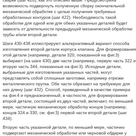
сварки (шаг 420), как это описано выше. Предусмотрена
возможность подвергнуть полученную сборку окончательной
механической обработке с целью получения требуемых
обработанных контуров (шаг 422). Необходимость такой
обработки для одной или для обеих указанных деталей будет
зависеть от длительности предыдущей механической обработки
трубы и/или второй детали.
Шаги 430-438 иллюстрируют альтернативный вариант способа
изготовления второй детали корпуса клапана. Для формирования
этой детали (например, детали 320, показанной на фиг.3)
выбирают (на шаге 430) две части (например, первую часть 322 и
вторую часть 344, показанные на фиг.3). Исходные детали,
выбранные для изготовления указанных частей, могут
представлять собой сплошные заготовки, например отрезки
металлического прутка. Обе части обрезают на требуемую для
них длину (шаг 432). Способ, приведенный в качестве примера
на фиг.4 и предназначенный, в частности, для формирования
второй детали, состоящей из двух частей, включает, по меньшей
мере, частичную механическую обработку концов (например,
концов 324 и 330, см. фиг.3) первой части второй детали (шаг
434).
Вторую часть указанной детали, по меньшей мере, частично
подвергают механической обработке или черновой обдирке у