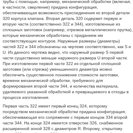
трубы с помощью, например, механической обработки (включая,
в частности, сверление) придана конфигурация,
обеспечивающая возможность присоединения ко второй детали
320 корпуса клапана. Вторая деталь 320 содержит первую и
вторую части (соответственно 322 и 344), изготовленные из
сплошных заготовок (например, отрезков металлического прутка),
которые механически обработаны с приданием им
соответствующих контуров. Наружные размеры (диаметры)
частей 322 и 344 обозначены на чертеже соответственно, как S и
U. Из данного чертежа видно, что наружный размер S первой
части существенно меньше наружного размера U второй части.
При изготовлении первой части 322 из отдельной сплошной
заготовки (или отрезка) уменьшенного диаметра можно
обеспечить существенное понижение стоимости заготовки,
времени механической обработки, требуемого для
формирования второй части 344, и количества материала,
удаляемого указанной обработкой и превращаемого в отходы в
процессе изготовления.
Первая часть 322 имеет первый конец 324, которому
посредством механической обработки придана конфигурация,
обеспечивающая его сопряжение с первым концом 334 второй
части 344. На конце 324 имеется отверстие 326, снабженное
расширенной зоной 328 с диаметром R. Второму, открытому