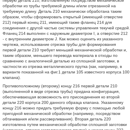
первую деталь 210, изготовленную посредством механической
обработки из трубы требуемой длины и/или отрезанной на
требуемую длину. Деталь 210 механически обработана таким
образом, чтобы сформировать открытый (имеющий отверстие
212) первый конец 211, имеющий также фланец 214 для
соединения с другой частью системы управления текучей средой.
Фланец 214 выполнен с наружным диаметром I, а отверстие 212
- с внутренним диаметром J. Как можно оценить из указанного
чертежа, использование отрезка трубы для формирования
первой детали 210 требует меньшей механической обработки и,
таким образом, меньшего перевода материала в отходы по
сравнению с аналогичной деталью из сплошной заготовки, в
частности из отрезка металлического прутка (как, например, в
варианте показанной на фиг.1 детали 105 известного корпуса 100
клапана).
Противоположному (второму) концу 216 первой детали 210
(выполненной в виде отрезка трубы) придана конфигурация,
обеспечивающая возможность его присоединения ко второй
детали 220 корпуса 200 данного образца клапана. Указанному
концу 216 можно придать требуемую форму с помощью любой
пригодной механической обработки (например, посредством
обтачивания и/или рассверливания). Вторая деталь 220
изготовлена путем механической обработки сплошной заготовки