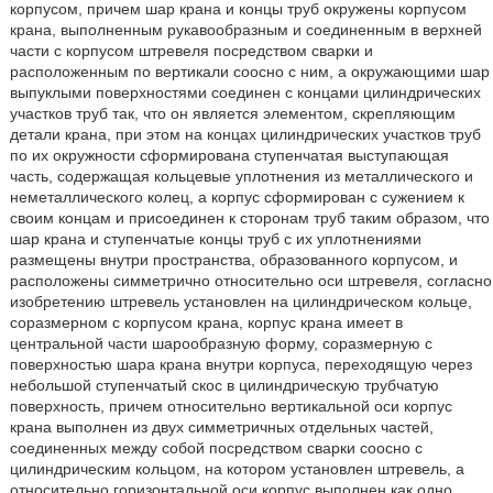
корпусом, причем шар крана и концы труб окружены корпусом
крана, выполненным рукавообразным и соединенным в верхней
части с корпусом штревеля посредством сварки и
расположенным по вертикали соосно с ним, а окружающими шар
выпуклыми поверхностями соединен с концами цилиндрических
участков труб так, что он является элементом, скрепляющим
детали крана, при этом на концах цилиндрических участков труб
по их окружности сформирована ступенчатая выступающая
часть, содержащая кольцевые уплотнения из металлического и
неметаллического колец, а корпус сформирован с сужением к
своим концам и присоединен к сторонам труб таким образом, что
шар крана и ступенчатые концы труб с их уплотнениями
размещены внутри пространства, образованного корпусом, и
расположены симметрично относительно оси штревеля, согласно
изобретению штревель установлен на цилиндрическом кольце,
соразмерном с корпусом крана, корпус крана имеет в
центральной части шарообразную форму, соразмерную с
поверхностью шара крана внутри корпуса, переходящую через
небольшой ступенчатый скос в цилиндрическую трубчатую
поверхность, причем относительно вертикальной оси корпус
крана выполнен из двух симметричных отдельных частей,
соединенных между собой посредством сварки соосно с
цилиндрическим кольцом, на котором установлен штревель, а
относительно горизонтальной оси корпус выполнен как одно