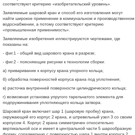
соответствуют критерию «изобретательский уровень».
Заявляемые шаровой кран и способ его изготовления могут
найти широкое применение в коммунальном и производственном
водоснабжении, а потому соответствуют критерию
«промышленная применимость».
Заявляемые изобретения иллюстрируются чертежами, где
показаны на:
- фиг.1 - общий вид шарового крана в разрезе;
- фиг.2 - поясняющие рисунки к технологии сборки:
а) приваривание к корпусу крана упорного кольца;
б) обработка поверхностей корпуса крана под уплотнения;
в) расточка внутренней поверхности цилиндрического кольца;
г) возможная установка упругого тарельчатого элемента для
подпружинивания уплотняющего кольца затвора.
Шаровой кран включает шар 1 (шаровую пробку) крана,
окружающий его корпус 2 крана, и штревельный узел 3 со своим
корпусом 4. Корпус 2 крана симметричен относительно
вертикальной оси и имеет в центральной части 5 шарообразную
форму, соразмерную с поверхностью шара 1 внутри корпуса 2,