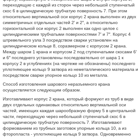
переходящую с каждой из сторон через небольшой ступенчатый
скос 6 в цилиндрическую трубчатую поверхность 7. При этом
относительно вертикальной оси корпус 2 крана выполнен из двух
симметричных отдельных частей 2′ и 2″, а относительно
горизонтальной оси корпус 2 выполнен как одно целое с
цилиндрическими трубчатыми поверхностями 7′ и 7″. Корпус 4
штревельного узла 3 посредством сварки установлен на
цилиндрическом кольце 8, соразмерном с корпусом 2 крана.
Между шаром 1 крана и корпусом 2 под ступенчатыми скосами 6′
и 6″ последнего установлены последовательно от шара 1 к
корпусу 2 в углублениях (на чертеже не обозначены) последнего
уплотняющее кольцо 9 затвора из неметаллического материала и
посредством сварки упорное кольцо 10 из металла.
Способ изготовления шарового неразъемного крана
осуществляется следующим образом.
Изготавливают корпус 2 крана, который формуют из труб в виде
двух отдельных одинаковых относительно вертикальной оси
частей, имеющих каждая шарообразную форму 5 в центральной
части, переходящую через небольшой ступенчатый скос 6 в
цилиндрическую трубчатую поверхность 7. Изготавливают
формованием из трубных заготовок упорные кольца 10, а из
фторопласта - уплотняющие кольца 9 затвора. Одновременно