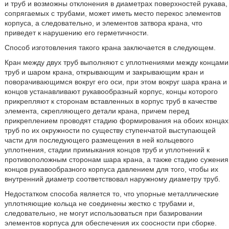
и труб и возможны отклонения в диаметрах поверхностей рукава,
сопрягаемых с трубами, может иметь место перекос элементов
корпуса, а следовательно, и элементов затвора крана, что
приведет к нарушению его герметичности.
Способ изготовления такого крана заключается в следующем.
Кран между двух труб выполняют с уплотнениями между концами
труб и шаром крана, открывающим и закрывающим кран и
поворачивающимся вокруг его оси, при этом вокруг шара крана и
концов устанавливают рукавообразный корпус, концы которого
прикрепляют к сторонам вставленных в корпус труб в качестве
элемента, скрепляющего детали крана, причем перед
прикреплением проводят стадию формирования на обоих концах
труб по их окружности по существу ступенчатой выступающей
части для последующего размещения в ней кольцевого
уплотнения, стадии примыкания концов труб и уплотнений к
противоположным сторонам шара крана, а также стадию сужения
концов рукавообразного корпуса давлением для того, чтобы их
внутренний диаметр соответствовал наружному диаметру труб.
Недостатком способа является то, что упорные металлические
уплотняющие кольца не соединены жестко с трубами и,
следовательно, не могут использоваться при базировании
элементов корпуса для обеспечения их соосности при сборке.