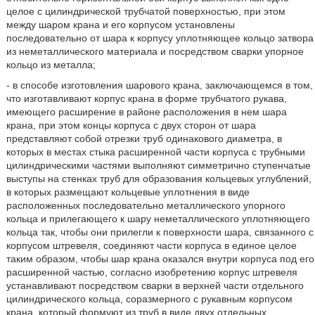
целое с цилиндрической трубчатой поверхностью, при этом
между шаром крана и его корпусом установлены
последовательно от шара к корпусу уплотняющее кольцо затвора
из неметаллического материала и посредством сварки упорное
кольцо из металла;
- в способе изготовления шарового крана, заключающемся в том,
что изготавливают корпус крана в форме трубчатого рукава,
имеющего расширение в районе расположения в нем шара
крана, при этом концы корпуса с двух сторон от шара
представляют собой отрезки труб одинакового диаметра, в
которых в местах стыка расширенной части корпуса с трубными
цилиндрическими частями выполняют симметрично ступенчатые
выступы на стенках труб для образования кольцевых углублений,
в которых размещают кольцевые уплотнения в виде
расположенных последовательно металлического упорного
кольца и прилегающего к шару неметаллического уплотняющего
кольца так, чтобы они прилегли к поверхности шара, связанного с
корпусом штревеля, соединяют части корпуса в единое целое
таким образом, чтобы шар крана оказался внутри корпуса под его
расширенной частью, согласно изобретению корпус штревеля
устанавливают посредством сварки в верхней части отдельного
цилиндрического кольца, соразмерного с рукавным корпусом
крана, который формуют из труб в виде двух отдельных