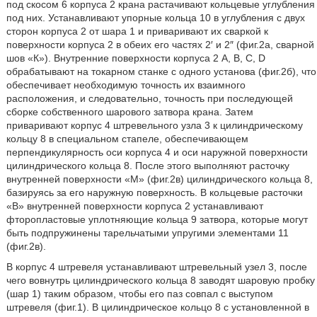
под скосом 6 корпуса 2 крана растачивают кольцевые углубления
под них. Устанавливают упорные кольца 10 в углубления с двух
сторон корпуса 2 от шара 1 и приваривают их сваркой к
поверхности корпуса 2 в обеих его частях 2′ и 2″ (фиг.2а, сварной
шов «К»). Внутренние поверхности корпуса 2 А, В, С, D
обрабатывают на токарном станке с одного установа (фиг.2б), что
обеспечивает необходимую точность их взаимного
расположения, и следовательно, точность при последующей
сборке собственного шарового затвора крана. Затем
приваривают корпус 4 штревельного узла 3 к цилиндрическому
кольцу 8 в специальном стапеле, обеспечивающем
перпендикулярность оси корпуса 4 и оси наружной поверхности
цилиндрического кольца 8. После этого выполняют расточку
внутренней поверхности «М» (фиг.2в) цилиндрического кольца 8,
базируясь за его наружную поверхность. В кольцевые расточки
«В» внутренней поверхности корпуса 2 устанавливают
фторопластовые уплотняющие кольца 9 затвора, которые могут
быть подпружинены тарельчатыми упругими элементами 11
(фиг.2в).
В корпус 4 штревеля устанавливают штревельный узел 3, после
чего вовнутрь цилиндрического кольца 8 заводят шаровую пробку
(шар 1) таким образом, чтобы его паз совпал с выступом
штревеля (фиг.1). В цилиндрическое кольцо 8 с установленной в