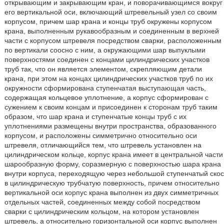
открывающим и закрывающим кран, и поворачивающимся вокруг
его вертикальной оси, включающий штревельный узел со своим
корпусом, причем шар крана и концы труб окружены корпусом
крана, выполненным рукавообразным и соединенным в верхней
части с корпусом штревеля посредством сварки, расположенным
по вертикали соосно с ним, а окружающими шар выпуклыми
поверхностями соединен с концами цилиндрических участков
труб так, что он является элементом, скрепляющим детали
крана, при этом на концах цилиндрических участков труб по их
окружности сформирована ступенчатая выступающая часть,
содержащая кольцевое уплотнение, а корпус сформирован с
сужением к своим концам и присоединен к сторонам труб таким
образом, что шар крана и ступенчатые концы труб с их
уплотнениями размещены внутри пространства, образованного
корпусом, и расположены симметрично относительно оси
штревеля, отличающийся тем, что штревель установлен на
цилиндрическом кольце, корпус крана имеет в центральной части
шарообразную форму, соразмерную с поверхностью шара крана
внутри корпуса, переходящую через небольшой ступенчатый скос
в цилиндрическую трубчатую поверхность, причем относительно
вертикальной оси корпус крана выполнен из двух симметричных
отдельных частей, соединенных между собой посредством
сварки с цилиндрическим кольцом, на котором установлен
штревель, а относительно горизонтальной оси корпус выполнен