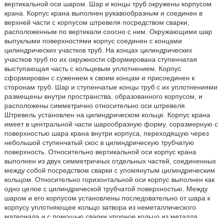
вертикальной оси шаром. Шар и концы труб окружены корпусом
крана. Корпус крана выполнен рукавообразным и соединен в
верхней части с корпусом штревеля посредством сварки,
расположенным по вертикали соосно с ним. Окружающими шар
выпуклыми поверхностями корпус соединен с концами
цилиндрических участков труб. На концах цилиндрических
участков труб по их окружности сформирована ступенчатая
выступающая часть с кольцевым уплотнением. Корпус
сформирован с сужением к своим концам и присоединен к
сторонам труб. Шар и ступенчатые концы труб с их уплотнениями
размещены внутри пространства, образованного корпусом, и
расположены симметрично относительно оси штревеля.
Штревель установлен на цилиндрическом кольце. Корпус крана
имеет в центральной части шарообразную форму, соразмерную с
поверхностью шара крана внутри корпуса, переходящую через
небольшой ступенчатый скос в цилиндрическую трубчатую
поверхность. Относительно вертикальной оси корпус крана
выполнен из двух симметричных отдельных частей, соединенных
между собой посредством сварки с упомянутым цилиндрическим
кольцом. Относительно горизонтальной оси корпус выполнен как
одно целое с цилиндрической трубчатой поверхностью. Между
шаром и его корпусом установлены последовательно от шара к
корпусу уплотняющее кольцо затвора из неметаллического
материала и с помощью сварки упорное кольцо из металла.