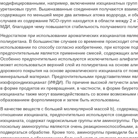
модифицированными, например, включением изоцианатных групп и
уретановых групп. Вышеназванные соединения получаются взаимо
содержащих по меньшей мере два активных атома водорода, и о
случаев их содержание NCO-групп находится в области между 2 и
МДИ, благодаря чему повышается стабильность получаемого поли
Недостатком при использовании ароматических изоцианатов являет
полиуретана. В большинстве случаев со временем происходит отч
использовании по способу согласно изобретению, при котором под
предпочтительным является применение смесей, содержащих али
Особенно предпочтительно используются исключительно алифатич
может использоваться верхний слой из полиуретана на основе али
дорожного покрытия на основе ароматического изоцианата от пож
минеральный материал. Предпочтительными представителями явл
изофорондиизоцианат (ИФДИ). По причине высокой летучести али
в форме продуктов их превращения, в частности, в форме биурет
изоцианаты также могут взаимодействовать со всеми возможными и
образованием форполимеров и затем быть использованы.
В качестве веществ с большей молекулярной массой b), содержащ
отношении изоцианата, предпочтительно используются соединения,
изоцианата, содержат гидроксильные группы или аминогруппы. П
поскольку аминогруппы являются очень реакционноспособными, а
подвергаться обработке. Кроме того, аминогруппы приводили бы к