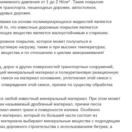
2
рижимного давления от 1 до 2 Н/см
. Такие покрытия
я транспорта, пешеходных дорожек, автостоянок,
адовых дорожек.
твами на основе полимеризующихся жидкостей является
ой то, что известные дорожные покрытия являются
язующее вещество является малоустойчивым к старению.
рожное покрытие, которое может получаться и
устимую нагрузку, также и при высоких температурах,
 вещества и по отношению к циклам замораживания/
 дорог и других поверхностей транспортных сооружений,
ащей минеральный материал и полиуретановую реакционную
й смеси на материал основания, уплотнения этой смеси с
 отверждения этой смеси, причем по существу обработка
ься любой известный минеральный материал. При этом может
 так называемый дробленый материал, причем песок
риал имеет грани и поверхности излома. Особенно
 материал, который по большей части состоит из
го материала выбирают минеральные вещества с подходящим
ах дорожного строительства с использованием битума, а