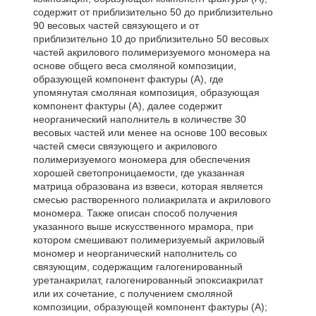
содержит от приблизительно 50 до приблизительно
90 весовых частей связующего и от
приблизительно 10 до приблизительно 50 весовых
частей акрилового полимеризуемого мономера на
основе общего веса смоляной композиции,
образующей компонент фактуры (А), где
упомянутая смоляная композиция, образующая
компонент фактуры (А), далее содержит
неорганический наполнитель в количестве 30
весовых частей или менее на основе 100 весовых
частей смеси связующего и акрилового
полимеризуемого мономера для обеспечения
хорошей светопроницаемости, где указанная
матрица образована из взвеси, которая является
смесью растворенного полиакрилата и акрилового
мономера. Также описан способ получения
указанного выше искусственного мрамора, при
котором смешивают полимеризуемый акриловый
мономер и неорганический наполнитель со
связующим, содержащим галогенированный
уретанакрилат, галогенированный эпоксиакрилат
или их сочетание, с получением смоляной
композиции, образующей компонент фактуры (А);