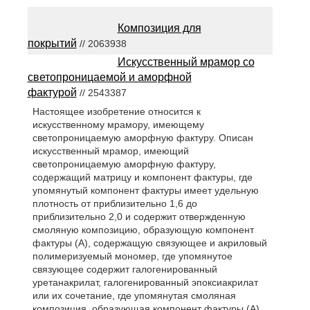
Композиция для
покрытий
// 2063938
Искусственный мрамор со
светопроницаемой и аморфной
фактурой
// 2543387
Настоящее изобретение относится к
искусственному мрамору, имеющему
светопроницаемую аморфную фактуру. Описан
искусственный мрамор, имеющий
светопроницаемую аморфную фактуру,
содержащий матрицу и компонент фактуры, где
упомянутый компонент фактуры имеет удельную
плотность от приблизительно 1,6 до
приблизительно 2,0 и содержит отвержденную
смоляную композицию, образующую компонент
фактуры (А), содержащую связующее и акриловый
полимеризуемый мономер, где упомянутое
связующее содержит галогенированный
уретанакрилат, галогенированный эпоксиакрилат
или их сочетание, где упомянутая смоляная
композиция, образующая компонент фактуры (А),