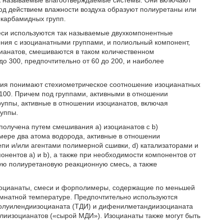
ак называемые влагоотверждаемые системы. Они включают
д действием влажности воздуха образуют полиуретаны или
 карбамидных групп.
еси используются так называемые двухкомпонентные
ния с изоцианатными группами, и полиольный компонент,
ианатов, смешиваются в таком количественном
до 300, предпочтительно от 60 до 200, и наиболее
ния понимают стехиометрическое соотношение изоцианатных
 100. Причем под группами, активными в отношении
уппы, активные в отношении изоцианатов, включая
руппы.
олучена путем смешивания а) изоцианатов с b)
ере два атома водорода, активные в отношении
епи и/или агентами полимерной сшивки, d) катализаторами и
онентов а) и b), а также при необходимости компонентов от
ную полиуретановую реакционную смесь, а также
 изоцианаты, смеси и форполимеры, содержащие по меньшей
омнатной температуре. Предпочтительно используются
толуилендиизоцианата (ТДИ) и дифенилметандиизоцианата
иизоцианатов («сырой МДИ»). Изоцианаты также могут быть