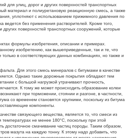
ий для улиц, дорог и других поверхностей транспортных
ый материал и полиуретановую реакционную смесь, а также
вания, уплотняют с использованием прижимного давления по
ка ведется без применения растворителей. Кроме того,
 и других поверхностей транспортных сооружений, которые
нктах формулы изобретения, описании и примерах.
анному изобретению, как вышеприведенные, так и те, что
 только в соответствующих данных комбинациях, но также и
фальта. Для этого смесь минералов с битумами в качестве
няется. Однако такие дорожные покрытия обладают тем
четании с большой нагрузкой утрачивают прочность,
гчается. К тому же может происходить образование колеи
 возникают при торможении, стоянии и разгоне, в частности,
тума со временем становятся хрупкими, поскольку из битума
 составляющие компоненты.
ачестве связующего вещества, является то, что смеси из
 температурах не менее 180°С, поскольку при этой
ить достаточное смачивание частиц породы. Таким образом,
ров мазута на каждую тонну. К этому надо добавить, что
ведет к увеличению грузоперевозок от места нахождения