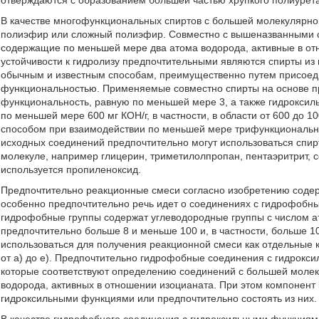
отверждаются с образованием большей частью хрупкого полиурет
В качестве многофункциональных спиртов с большей молекулярной
полиэфир или сложный полиэфир. Совместно с вышеназванными с
содержащие по меньшей мере два атома водорода, активные в от
устойчивости к гидролизу предпочтительными являются спирты из
обычным и известным способам, преимущественно путем присоед
функциональностью. Применяемые совместно спирты на основе п
функциональность, равную по меньшей мере 3, а также гидроксил
по меньшей мере 600 мг КОН/г, в частности, в области от 600 до 
способом при взаимодействии по меньшей мере трифункциональны
исходных соединений предпочтительно могут использоваться спи
молекуле, например глицерин, триметилолпропан, пентаэритрит, с
используется пропиленоксид.
Предпочтительно реакционные смеси согласно изобретению соде
особенно предпочтительно речь идет о соединениях с гидрофобн
гидрофобные группы содержат углеводородные группы с числом а
предпочтительно больше 8 и меньше 100 и, в частности, больше 
использоваться для получения реакционной смеси как отдельные к
от а) до е). Предпочтительно гидрофобные соединения с гидрок
которые соответствуют определению соединений с большей молек
водорода, активных в отношении изоцианата. При этом компонент
гидроксильными функциями или предпочтительно состоять из них.