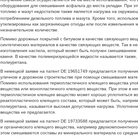
оборудования для смешивания асфальта до места укладки. При э
топливо и мазут недостатком также является нагрузка на окружаю
потреблением дизельного топлива и мазута. Кроме того, использ
утилизированы как загрязняющие отходы или после измельчения м
незначительном количестве.
Помимо дорожных покрытий с битумом в качестве связующего вещ
синтетических материалов в качестве связующих веществ. Так в н
изготовления настила, который может быть получен смешиванием
камня. В качестве полимеризующейся жидкости называется также,
полиуретана.
В немецкой заявке на патент DE 19651749 предлагается получение
уличном и дорожном строительстве при помощи смешивания мат
Помимо использования термопластичного клеящего вещества упо
вещества или монопластичного клеящего вещества. При этом в нем
термопластичное клеящее вещество может хорошо уплотняться во
реактопластичного клеящего состава, который может быть, напри
полиуретана, называется высокая допустимая нагрузка. Уплотнен
вещества не предлагается.
В немецкой заявке на патент DE 19733588 предлагается получен
и органического клеящего вещества, например двухкомпонентного
этом смешиваются составы из минерального материала со средни