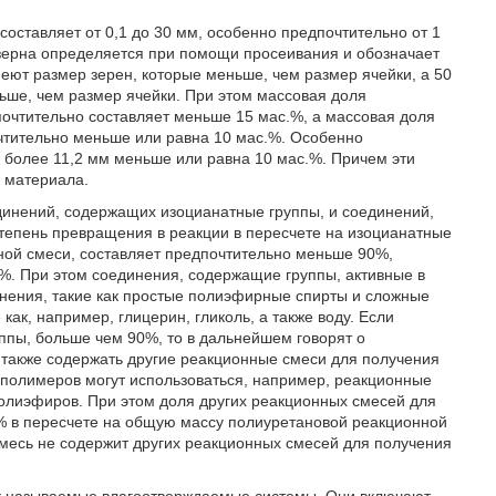
оставляет от 0,1 до 30 мм, особенно предпочтительно от 1
р зерна определяется при помощи просеивания и обозначает
еют размер зерен, которые меньше, чем размер ячейки, а 50
ьше, чем размер ячейки. При этом массовая доля
очтительно составляет меньше 15 мас.%, а массовая доля
чтительно меньше или равна 10 мас.%. Особенно
 более 11,2 мм меньше или равна 10 мас.%. Причем эти
 материала.
инений, содержащих изоцианатные группы, и соединений,
тепень превращения в реакции в пересчете на изоцианатные
ной смеси, составляет предпочтительно меньше 90%,
%. При этом соединения, содержащие группы, активные в
нения, такие как простые полиэфирные спирты и сложные
ак, например, глицерин, гликоль, а также воду. Если
ппы, больше чем 90%, то в дальнейшем говорят о
 также содержать другие реакционные смеси для получения
 полимеров могут использоваться, например, реакционные
полиэфиров. При этом доля других реакционных смесей для
% в пересчете на общую массу полиуретановой реакционной
месь не содержит других реакционных смесей для получения