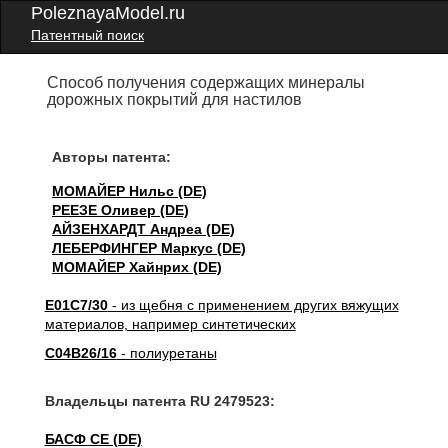
PoleznayaModel.ru
Патентный поиск
Способ получения содержащих минералы
дорожных покрытий для настилов
Авторы патента:
МОМАЙЕР Нильс (DE)
РЕЕЗЕ Оливер (DE)
АЙЗЕНХАРДТ Андреа (DE)
ЛЕБЕРФИНГЕР Маркус (DE)
МОМАЙЕР Хайнрих (DE)
E01C7/30
- из щебня с применением других вяжущих
материалов, например синтетических
C04B26/16
- полиуретаны
Владельцы патента RU 2479523:
БАСФ СЕ (DE)