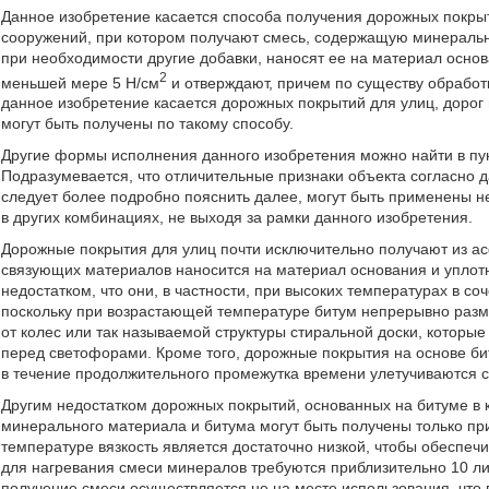
Данное изобретение касается способа получения дорожных покрыт
сооружений, при котором получают смесь, содержащую минеральн
при необходимости другие добавки, наносят ее на материал осно
2
меньшей мере 5 Н/см
и отверждают, причем по существу обработ
данное изобретение касается дорожных покрытий для улиц, дорог
могут быть получены по такому способу.
Другие формы исполнения данного изобретения можно найти в пу
Подразумевается, что отличительные признаки объекта согласно д
следует более подробно пояснить далее, могут быть применены не
в других комбинациях, не выходя за рамки данного изобретения.
Дорожные покрытия для улиц почти исключительно получают из ас
связующих материалов наносится на материал основания и уплот
недостатком, что они, в частности, при высоких температурах в со
поскольку при возрастающей температуре битум непрерывно размя
от колес или так называемой структуры стиральной доски, которые
перед светофорами. Кроме того, дорожные покрытия на основе би
в течение продолжительного промежутка времени улетучиваются
Другим недостатком дорожных покрытий, основанных на битуме в к
минерального материала и битума могут быть получены только при
температуре вязкость является достаточно низкой, чтобы обеспеч
для нагревания смеси минералов требуются приблизительно 10 лит
получение смеси осуществляется не на месте использования, что 