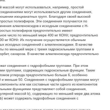
ана.
 массой могут использоваться, например, простой
оединениями могут использоваться другие соединения,
ношении изоцианатных групп. Благодаря своей высокой
 простых полиэфиров. Эти соединения получаются по
инения алкиленоксидов к исходным соединениям с Н-
ростых полиэфиров предпочтительно имеют
ьное число по меньшей мере 400 мг КОН/г, предпочтительно
1000 мг КОН/г. Их получение осуществляется обычным
х исходных соединений с алкиленоксидами. В качестве
рты по меньшей мере с тремя гидроксильными группами в
орбит, сахароза. В качестве алкиленоксида предпочтительно
ржат соединения с гидрофобными группами. При этом
ыми группами, содержащих гидроксильные функции. Такие
томов углерода предпочтительно больше 6, особенно
10 и меньше 50. Соединения с гидрофобными группами могут
омпоненты или как составные части одного из компонентов
сильными функциями представляют собой соединения,
улярной массой b), содержащих по меньшей мере два атома
 b) может содержать гидрофобные соединения с