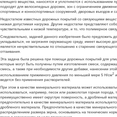
клеящего вещества, наносятся и уплотняются с использованием п
подходят для велосипедных дорожек, зон с ограничением движени
спортивных и конноспортивных сооружений, дворовых въездов и с
Недостатком известных дорожных покрытий со связующими вещес
низкая допустимая нагрузка. Другие недостатки представляют соб
чувствительными к низкой температуре, и то, что полимерное св
Следовательно, задачей данного изобретения было предложить до
укладываться, не загрязняя окружающую среду, имеет высокую доп
является нечувствительным по отношению к старению связующего
оттаивания.
Эта задача была решена при помощи дорожных покрытий для улиц,
которые могут быть получены путем изготовления смеси, содерж
смесь, а также при необходимости другие добавки, нанесении это
2
использованием прижимного давления по меньшей мере 5 Н/см
и
ведется без применения растворителей.
При этом в качестве минерального материала может использоват
использоваться, например, песок или размолотая горная порода,
преимущественно имеет округлую поверхность, а дробленый мате
предпочтительно в качестве минерального материала используется
дробленого материала. Предпочтительно в качестве минерально
распределением размера зерна, основываясь на технических норм