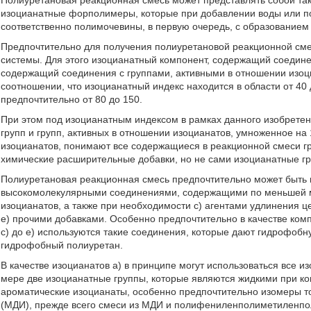
Полиуретановая реакционная смесь может представлять собой т
изоцианатные форполимеры, которые при добавлении воды или по
соответственно полимочевины, в первую очередь, с образованием
Предпочтительно для получения полиуретановой реакционной см
системы. Для этого изоцианатный компонент, содержащий соедине
содержащий соединения с группами, активными в отношении изоц
соотношении, что изоцианатный индекс находится в области от 40 
предпочтительно от 80 до 150.
При этом под изоцианатным индексом в рамках данного изобрете
групп и групп, активных в отношении изоцианатов, умноженное на
изоцианатов, понимают все содержащиеся в реакционной смеси гр
химические расширительные добавки, но не сами изоцианатные г
Полиуретановая реакционная смесь предпочтительно может быть п
высокомолекулярными соединениями, содержащими по меньшей м
изоцианатов, а также при необходимости с) агентами удлинения ц
е) прочими добавками. Особенно предпочтительно в качестве комп
с) до е) используются такие соединения, которые дают гидрофоб
гидрофобный полиуретан.
В качестве изоцианатов а) в принципе могут использоваться все
мере две изоцианатные группы, которые являются жидкими при к
ароматические изоцианаты, особенно предпочтительно изомеры 
(МДИ), прежде всего смеси из МДИ и полифениленполиметиленпол