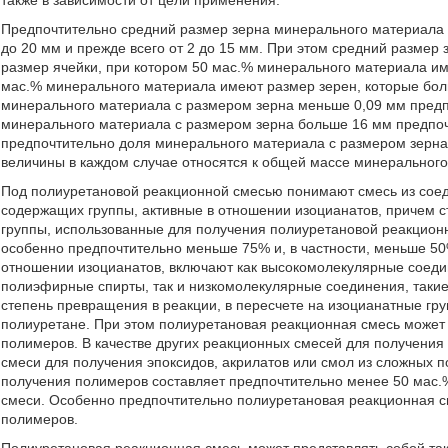
также в зависимости от цели применения.
Предпочтительно средний размер зерна минерального материала с
до 20 мм и прежде всего от 2 до 15 мм. При этом средний разме
размер ячейки, при котором 50 мас.% минерального материала им
мас.% минерального материала имеют размер зерен, которые бол
минерального материала с размером зерна меньше 0,09 мм предп
минерального материала с размером зерна больше 16 мм предпо
предпочтительно доля минерального материала с размером зерна
величины в каждом случае относятся к общей массе минерального
Под полиуретановой реакционной смесью понимают смесь из соед
содержащих группы, активные в отношении изоцианатов, причем с
группы, использованные для получения полиуретановой реакцион
особенно предпочтительно меньше 75% и, в частности, меньше 50
отношении изоцианатов, включают как высокомолекулярные соеди
полиэфирные спирты, так и низкомолекулярные соединения, такие к
степень превращения в реакции, в пересчете на изоцианатные гру
полиуретане. При этом полиуретановая реакционная смесь может
полимеров. В качестве других реакционных смесей для получения
смеси для получения эпоксидов, акрилатов или смол из сложных 
получения полимеров составляет предпочтительно менее 50 мас.
смеси. Особенно предпочтительно полиуретановая реакционная с
полимеров.