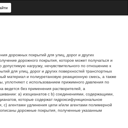
айти
ения дорожных покрытий для улиц, дорог и других
олучение дорожного покрытия, которое может получаться и
 допустимую нагрузку, нечувствительного по отношению к
тий для улиц, дорог и других поверхностей транспортных
ый материал и полиуретановую реакционную смесь, а также
вы, уплотняют с использованием прижимного давления по
ка ведется без применения растворителей, а
шивании: а) изоцианатов с b) соединениями, содержащими,
цианатов, которые содержат гидроксифункциональное
, с) агентами удлинения цепи и/или агентами полимерной
е описаны дорожные покрытия, полученные указанным