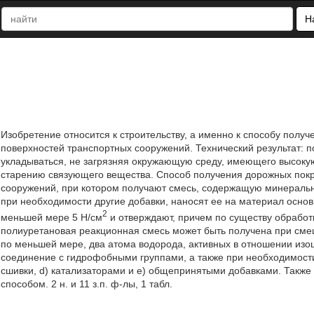
Н
Изобретение относится к строительству, а именно к способу получ
поверхностей транспортных сооружений. Технический результат: п
укладываться, не загрязняя окружающую среду, имеющего высокую
старению связующего вещества. Способ получения дорожных покры
сооружений, при котором получают смесь, содержащую минеральн
при необходимости другие добавки, наносят ее на материал осно
2
меньшей мере 5 Н/см
и отверждают, причем по существу обработ
полиуретановая реакционная смесь может быть получена при сме
по меньшей мере, два атома водорода, активных в отношении изо
соединение с гидрофобными группами, а также при необходимости
сшивки, d) катализаторами и е) общепринятыми добавками. Такж
способом. 2 н. и 11 з.п. ф-лы, 1 табл.