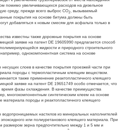
том помимо увеличивающихся расходов на дизельное
щую среду, прежде всего выброс CO
, вызываемый
2
ованные покрытия на основе битума должны быть
огут добавляться к новым смесям для асфальта только в
ества известны также дорожные покрытия на основе
емецкой заявке на патент DE 19605990 предлагается способ
 полимеризующейся жидкости и природного строительного
 например, однокомпонентная система на основе
 несущих слоев в качестве покрытия проезжей части при
ериала породы с термопластичным клеящим веществом.
минается также применение реактопластичного клеящего
ецкой заявке на патент DE 19651749 особо отмечается, что
 время фазы охлаждения. В качестве преимущества
мер, многокомпонентным синтетическим клеем на основе
ие материала породы и реактопластичного клеящего
ие водопроницаемых настилов из минеральных наполнителей
 эпоксидного или полиуретанового клеящего материала. При
м размером зерна предпочтительно между 1 и 5 мм и