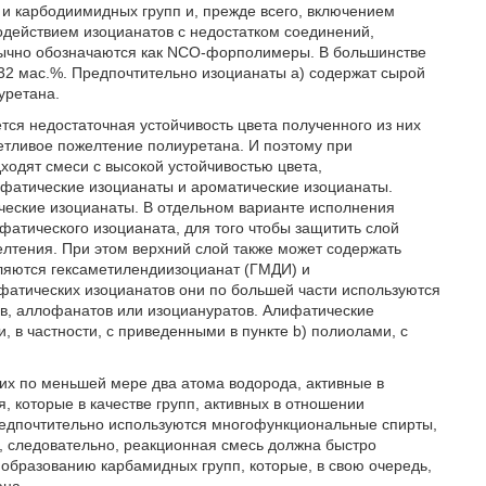
 карбодиимидных групп и, прежде всего, включением
действием изоцианатов с недостатком соединений,
бычно обозначаются как NCO-форполимеры. В большинстве
 32 мас.%. Предпочтительно изоцианаты а) содержат сырой
уретана.
ся недостаточная устойчивость цвета полученного из них
етливое пожелтение полиуретана. И поэтому при
ходят смеси с высокой устойчивостью цвета,
фатические изоцианаты и ароматические изоцианаты.
еские изоцианаты. В отдельном варианте исполнения
фатического изоцианата, для того чтобы защитить слой
елтения. При этом верхний слой также может содержать
яются гексаметилендиизоцианат (ГМДИ) и
фатических изоцианатов они по большей части используются
ов, аллофанатов или изоциануратов. Алифатические
, в частности, с приведенными в пункте b) полиолами, с
их по меньшей мере два атома водорода, активные в
 которые в качестве групп, активных в отношении
редпочтительно используются многофункциональные спирты,
, следовательно, реакционная смесь должна быстро
 образованию карбамидных групп, которые, в свою очередь,