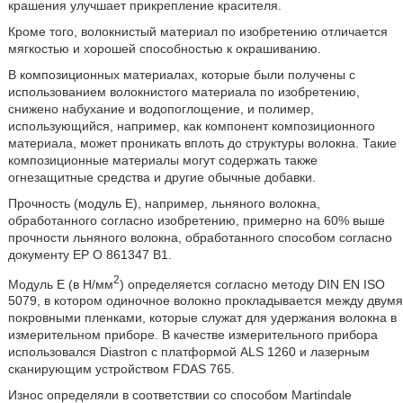
крашения улучшает прикрепление красителя.
Кроме того, волокнистый материал по изобретению отличается
мягкостью и хорошей способностью к окрашиванию.
В композиционных материалах, которые были получены с
использованием волокнистого материала по изобретению,
снижено набухание и водопоглощение, и полимер,
использующийся, например, как компонент композиционного
материала, может проникать вплоть до структуры волокна. Такие
композиционные материалы могут содержать также
огнезащитные средства и другие обычные добавки.
Прочность (модуль Е), например, льняного волокна,
обработанного согласно изобретению, примерно на 60% выше
прочности льняного волокна, обработанного способом согласно
документу EP О 861347 B1.
2
Модуль Е (в Н/мм
) определяется согласно методу DIN EN ISO
5079, в котором одиночное волокно прокладывается между двумя
покровными пленками, которые служат для удержания волокна в
измерительном приборе. В качестве измерительного прибора
использовался Diastron с платформой ALS 1260 и лазерным
сканирующим устройством FDAS 765.
Износ определяли в соответствии со способом Martindale