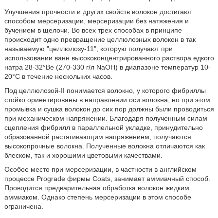
Улучшения прочности и других свойств волокон достигают
способом мерсеризации, мерсеризации без натяжения и
бучением в щелочи. Во всех трех способах в принципе
происходит одно превращение целлюлозных волокон в так
называемую "целлюлозу-11", которую получают при
использовании ванн высококонцентрированного раствора едкого
натра 28-32°Ве (270-330 г/л NaOH) в диапазоне температур 10-
20°C в течение нескольких часов.
Под целлюлозой-II понимается волокно, у которого фибриллы
стойко ориентированы в направлении оси волокна, но при этом
промывка и сушка волокон до сих пор должны были проводиться
при механическом напряжении. Благодаря полученным силам
сцепления фибрилл в параллельной укладке, принудительно
образованной растягивающим напряжением, получаются
высокопрочные волокна. Полученные волокна отличаются как
блеском, так и хорошими цветовыми качествами.
Особое место при мерсеризации, в частности в английском
процессе Prograde фирмы Coats, занимает аммиачный способ.
Проводится предварительная обработка волокон жидким
аммиаком. Однако степень мерсеризации в этом способе
ограничена.