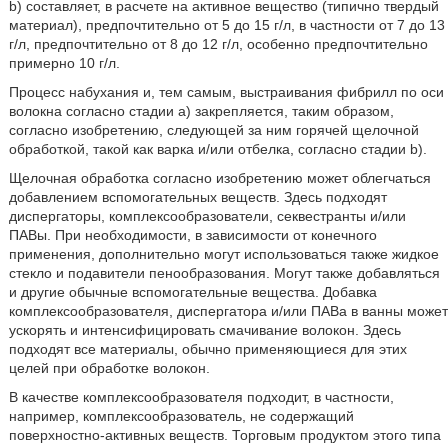
b) составляет, в расчете на активное вещество (типично твердый
материал), предпочтительно от 5 до 15 г/л, в частности от 7 до 13
г/л, предпочтительно от 8 до 12 г/л, особенно предпочтительно
примерно 10 г/л.
Процесс набухания и, тем самым, выстраивания фибрилл по оси
волокна согласно стадии a) закрепляется, таким образом,
согласно изобретению, следующей за ним горячей щелочной
обработкой, такой как варка и/или отбелка, согласно стадии b).
Щелочная обработка согласно изобретению может облегчаться
добавлением вспомогательных веществ. Здесь подходят
диспергаторы, комплексообразователи, секвестранты и/или
ПАВы. При необходимости, в зависимости от конечного
применения, дополнительно могут использоваться также жидкое
стекло и подавители пенообразования. Могут также добавляться
и другие обычные вспомогательные вещества. Добавка
комплексообразователя, диспергатора и/или ПАВа в ванны может
ускорять и интенсифицировать смачивание волокон. Здесь
подходят все материалы, обычно применяющиеся для этих
целей при обработке волокон.
В качестве комплексообразователя подходит, в частности,
например, комплексообразователь, не содержащий
поверхностно-активных веществ. Торговым продуктом этого типа