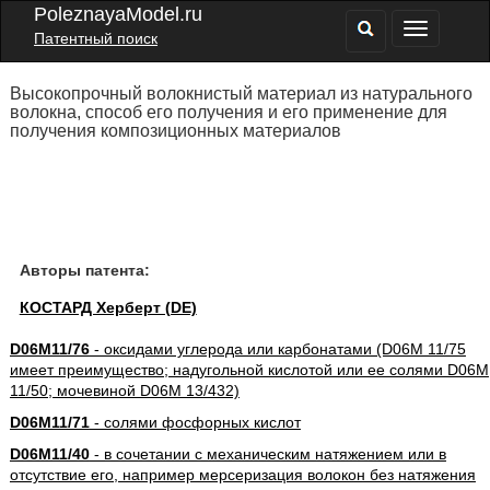
PoleznayaModel.ru
Патентный поиск
Высокопрочный волокнистый материал из натурального
волокна, способ его получения и его применение для
получения композиционных материалов
Авторы патента:
КОСТАРД Херберт (DE)
D06M11/76
- оксидами углерода или карбонатами (D06M 11/75
имеет преимущество; надугольной кислотой или ее солями D06M
11/50; мочевиной D06M 13/432)
D06M11/71
- солями фосфорных кислот
D06M11/40
- в сочетании с механическим натяжением или в
отсутствие его, например мерсеризация волокон без натяжения