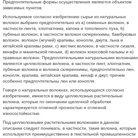
Предпочтительные формы осуществления являются объектом
зависимых пунктов.
Используемое согласно изобретению сырье из натуральных
волокон выбрано предпочтительно из a) семенных волокон, в
частности линта, хлопчатника, капока и тополиного пуха, b)
лубяных волокон, в частности волокон склеренхимы, бамбуковых
волокон, волокон (жгучей) крапивы, конопли, джута, льна и
китайской крапивы рами, c) жестких волокон, в частности сизаля,
кенафа и манильской пеньки, d) волокон кокосовой пальмы и e)
травяных волокон. Предпочтительными натуральными волокнами
являются целлюлозные волокна, в частности линт, хлопчатник,
лубяные волокна и волокна склеренхимы, предпочтительно лен,
конопля, крапива, китайская крапива, кенаф и джут, причем
особенно предпочтительны лен или конопля.
Говоря о натуральных волокнах, использующихся согласно
изобретению, имеются в виду целлюлозные растительные
волокна, которые по окончании щелочной обработки
характеризуются отличной прочностью и отличной
износостойкостью.
Под целлюлозными растительными волокнами в данном
описании следует понимать, в частности, такие волокна, которые
используются преимущественно в текстильной промышленности