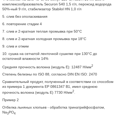
комплексообразователь Securon 540 1,5 г/л, пероксид водорода
50%-ный 9 г/л, стабилизатор Stabilol HN 1,0 г/л
5. слив без ополаскивания
6. повторение стадии 4
7. слив и 2-кратная теплая промывка при 50°C
8. слив и 2-кратная холодная промывка при 18°C
9. слив и отжим
10. сушка на сетчатой ленточной сушилке при 130°C до
остаточной влажности 14%
2
Средняя прочность волокна (модуль Е): 12487 Н/мм
Степень белизны по ISO 88, согласно DIN EN ISO: 2470
Сравнительный продукт, полученный в соответствии со способом
из примера 1 документа EP 0861347 B1, имел среднюю
2
прочность волокна (модуль Е) 7730 Н/мм
.
Пример 2
Отбелка льняных хлопьев - обработка тринатрийфосфатом,
Na
PO
3
4