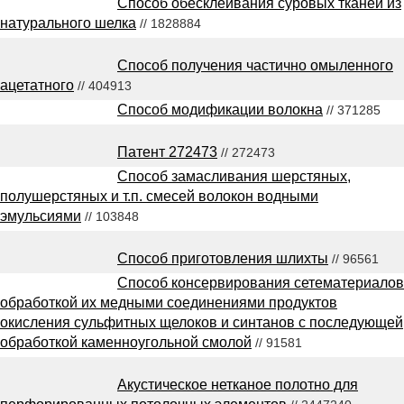
Способ обесклеивания суровых тканей из
натурального шелка
// 1828884
Способ получения частично омыленного
ацетатного
// 404913
Способ модификации волокна
// 371285
Патент 272473
// 272473
Способ замасливания шерстяных,
полушерстяных и т.п. смесей волокон водными
эмульсиями
// 103848
Способ приготовления шлихты
// 96561
Способ консервирования сетематериалов
обработкой их медными соединениями продуктов
окисления сульфитных щелоков и синтанов с последующей
обработкой каменноугольной смолой
// 91581
Акустическое нетканое полотно для