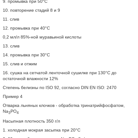
9. промывка при 50°C
10. повторение стадий 8 и 9
11. слив
12. промывка при 40°C
0,2 мл/л 85%-ной муравьиной кислоты
13. слив
14. промывка при 30°C
15. слив и отжим
16. сушка на сетчатой ленточной сушилке при 130°C до
остаточной влажности 12%
Степень белизны по ISO 92, согласно DIN EN ISO: 2470
Пример 4
Отварка льняных клочков - обработка тринатрийфосфатом,
Na
PO
3
4
Насыпная плотность 350 г/л
1. холодная мокрая засыпка при 20°C