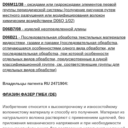
D06M11/38
- оксидами или гидроксидами элементов первой
группы периодической системы (получение рисунков путем
местного разрушения или модифицирования волокон
химическим воздействием D06Q 1/02)
D06B7/08
- изделий неопределенной длины
D06B21
- Последовательная обработка текстильных материалов
жидкостями, газами и парами (последовательная обработка,
отличающаяся особенностями одного вида обработки, или
последовательная обработка, при которой особенности
отдельных видов обработки, предусмотренные в одной
классификационной группе, см. соответствующие группы для
отдельных видов обработки)
Владельцы патента RU 2471904:
ФЛАЗИН ФАЗЕР ГМБХ (DE)
Изобретение относится к высокопрочному и износостойкому
волокнистому материалу и способу его получения. Материал из
натурального волокна растворяют с применением щелочей, без
приложения механического напряжения и при необходимости