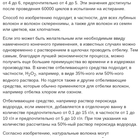
от 4 до 6, предпочтительно от 4 до 5. Эти значения достигнуты
после проведения 60000 циклов в испытании на истирание.
Способ по изобретению подходит, в частности, для всех лубяных
волокон и волокон склеренхимы, а также для волокон из семян
или цветков, как хлопчатник.
Если это может быть желательным или необходимым ввиду
намеченного конечного применения, в известных случаях можно
одновременно с растворением в щелочах проводить отбелку. Тем
самым, благодаря лучшей экономичности процесса, можно
получить еще большие преимущества во времени и в издержках
производства. В качестве отбеливающего средства подходит, в
частности, H
O
, например, в виде 35%-ного или 50%-ного
2
2
водного раствора. Но годятся также и другие отбеливающие
средства, которые обычно применяются для отбелки волокон,
например отбелка хлором или озоном.
Отбеливающее средство, например раствор пероксида
водорода, если имеется, добавляется в отделочную ванну в
количестве предпочтительно от 0,1 до 15 г/л, в частности от 1 до
10 г/л и предпочтительно от 5 до 10 г/л. При том указания на
количество рассчитаны на 50%-ный раствор пероксида водорода.
Согласно изобретению, натуральные волокна могут