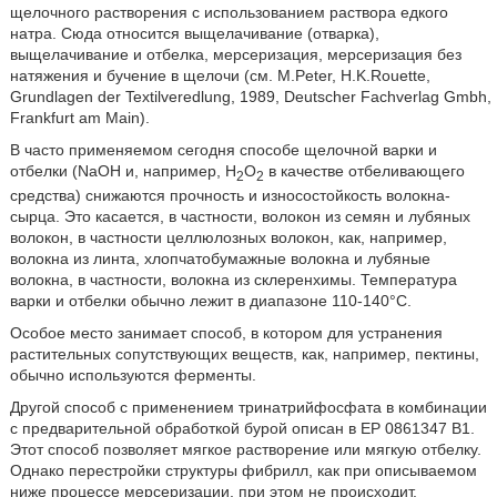
щелочного растворения с использованием раствора едкого
натра. Сюда относится выщелачивание (отварка),
выщелачивание и отбелка, мерсеризация, мерсеризация без
натяжения и бучение в щелочи (см. M.Peter, H.K.Rouette,
Grundlagen der Textilveredlung, 1989, Deutscher Fachverlag Gmbh,
Frankfurt am Main).
В часто применяемом сегодня способе щелочной варки и
отбелки (NaOH и, например, H
O
в качестве отбеливающего
2
2
средства) снижаются прочность и износостойкость волокна-
сырца. Это касается, в частности, волокон из семян и лубяных
волокон, в частности целлюлозных волокон, как, например,
волокна из линта, хлопчатобумажные волокна и лубяные
волокна, в частности, волокна из склеренхимы. Температура
варки и отбелки обычно лежит в диапазоне 110-140°C.
Особое место занимает способ, в котором для устранения
растительных сопутствующих веществ, как, например, пектины,
обычно используются ферменты.
Другой способ с применением тринатрийфосфата в комбинации
с предварительной обработкой бурой описан в EP 0861347 B1.
Этот способ позволяет мягкое растворение или мягкую отбелку.
Однако перестройки структуры фибрилл, как при описываемом
ниже процессе мерсеризации, при этом не происходит.