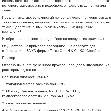
использоваться, в частности, в виде клочков, гребенного прочеса,
нетканого материала или подобного, а также в виде пряжи или
ткани.
Предпочтительно, волокнистый материал может применяться для
технических целей, например, в композиционных материалах, но
также и для текстильных, гигиенических и медицинских
назначений.
Изобретение поясняется подробнее на следующих примерах.
Осуществление примеров проводилось на аппарате для
отбеливания LEA XD фирмы Thies GmbH & Со KG, Coesfeld.
Пример 1
Отбелка льняного гребенного прочеса - процесс выщелачивания
раствором едкого натра
Насыпная плотность 250 г/л
1. холодная мокрая засыпка при 20°C
2. 60 минут без нагревания, NaOH 10 г/л 100%,
комплексообразователь Securon-540 1,5 г/л
3. слив без ополаскивания
4. отбелка: начало 45°C, 30 минут 110°C, NaOH 10 г/л 100%