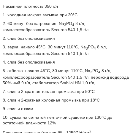
Насыпная плотность 350 г/л
1. холодная мокрая засыпка при 20°C
2. 60 минут без нагревания, Na
PO
8 г/л,
3
4
комплексообразователь Securon 540 1,5 г/л
2. слив без ополаскивания
3. варка: начало 45°C, 30 минут 110°C, Na
PO
8 г/л,
3
4
комплексообразователь Securon 540 1,5 г/л
4. слив без ополаскивания
5. отбелка: начало 45°C, 30 минут 110°C, Na
PO
8 г/л,
3
4
комплексообразователь Securon 540 1,5 г/л, пероксид водорода
50%-ный 9 г/л, стабилизатор Stabilol HN 1,0 г/л,
7. слив и 2-кратная теплая промывка при 50°C
8. слив и 2-кратная холодная промывка при 18°C
9. слив и отжим
10. сушка на сетчатой ленточной сушилке при 130°С до
остаточной влажности 12%
2
Прочность волокна (модуль Е):- 12597 Н/мм