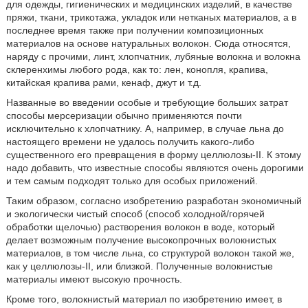
для одежды, гигиенических и медицинских изделий, в качестве
пряжи, ткани, трикотажа, укладок или нетканых материалов, а в
последнее время также при получении композиционных
материалов на основе натуральных волокон. Сюда относятся,
наряду с прочими, линт, хлопчатник, лубяные волокна и волокна
склеренхимы любого рода, как то: лен, конопля, крапива,
китайская крапива рами, кенаф, джут и т.д.
Названные во введении особые и требующие больших затрат
способы мерсеризации обычно применяются почти
исключительно к хлопчатнику. А, например, в случае льна до
настоящего времени не удалось получить какого-либо
существенного его превращения в форму целлюлозы-II. К этому
надо добавить, что известные способы являются очень дорогими
и тем самым подходят только для особых приложений.
Таким образом, согласно изобретению разработан экономичный
и экологически чистый способ (способ холодной/горячей
обработки щелочью) растворения волокон в воде, который
делает возможным получение высокопрочных волокнистых
материалов, в том числе льна, со структурой волокон такой же,
как у целлюлозы-II, или близкой. Полученные волокнистые
материалы имеют высокую прочность.
Кроме того, волокнистый материал по изобретению имеет, в