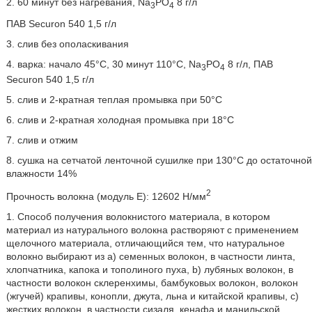
2. 60 минут без нагревания, Na
PO
8 г/л
3
4
ПАВ Securon 540 1,5 г/л
3. слив без ополаскивания
4. варка: начало 45°C, 30 минут 110°С, Na
PO
8 г/л, ПАВ
3
4
Securon 540 1,5 г/л
5. слив и 2-кратная теплая промывка при 50°C
6. слив и 2-кратная холодная промывка при 18°C
7. слив и отжим
8. сушка на сетчатой ленточной сушилке при 130°C до остаточной
влажности 14%
2
Прочность волокна (модуль Е): 12602 Н/мм
1. Способ получения волокнистого материала, в котором
материал из натурального волокна растворяют с применением
щелочного материала, отличающийся тем, что натуральное
волокно выбирают из a) семенных волокон, в частности линта,
хлопчатника, капока и тополиного пуха, b) лубяных волокон, в
частности волокон склеренхимы, бамбуковых волокон, волокон
(жгучей) крапивы, конопли, джута, льна и китайской крапивы, c)
жестких волокон, в частности сизаля, кенафа и манильской