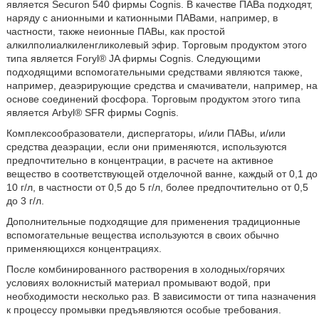
является Securon 540 фирмы Cognis. В качестве ПАВа подходят,
наряду с анионными и катионными ПАВами, например, в
частности, также неионные ПАВы, как простой
алкилполиалкиленгликолевый эфир. Торговым продуктом этого
типа является Foryl® JA фирмы Cognis. Следующими
подходящими вспомогательными средствами являются также,
например, деаэрирующие средства и смачиватели, например, на
основе соединений фосфора. Торговым продуктом этого типа
является Arbyl® SFR фирмы Cognis.
Комплексообразователи, диспергаторы, и/или ПАВы, и/или
средства деаэрации, если они применяются, используются
предпочтительно в концентрации, в расчете на активное
вещество в соответствующей отделочной ванне, каждый от 0,1 до
10 г/л, в частности от 0,5 до 5 г/л, более предпочтительно от 0,5
до 3 г/л.
Дополнительные подходящие для применения традиционные
вспомогательные вещества используются в своих обычно
применяющихся концентрациях.
После комбинированного растворения в холодных/горячих
условиях волокнистый материал промывают водой, при
необходимости несколько раз. В зависимости от типа назначения
к процессу промывки предъявляются особые требования.