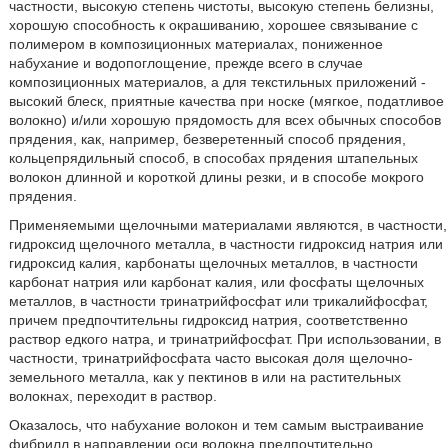
частности, высокую степень чистоты, высокую степень белизны,
хорошую способность к окрашиванию, хорошее связывание с
полимером в композиционных материалах, пониженное
набухание и водопоглощение, прежде всего в случае
композиционных материалов, а для текстильных приложений -
высокий блеск, приятные качества при носке (мягкое, податливое
волокно) и/или хорошую прядомость для всех обычных способов
прядения, как, например, безверетенный способ прядения,
кольцепрядильный способ, в способах прядения штапельных
волокон длинной и короткой длины резки, и в способе мокрого
прядения.
Применяемыми щелочными материалами являются, в частности,
гидроксид щелочного металла, в частности гидроксид натрия или
гидроксид калия, карбонаты щелочных металлов, в частности
карбонат натрия или карбонат калия, или фосфаты щелочных
металлов, в частности тринатрийфосфат или трикалийфосфат,
причем предпочтительны гидроксид натрия, соответственно
раствор едкого натра, и тринатрийфосфат. При использовании, в
частности, тринатрийфосфата часто высокая доля щелочно-
земельного металла, как у пектинов в или на растительных
волокнах, переходит в раствор.
Оказалось, что набухание волокон и тем самым выстраивание
фибрилл в направлении оси волокна предпочтительно