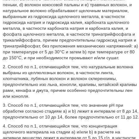
пеньки, d) волокон кокосовой пальмы и е) травяных волокон, и
натуральное волокно обрабатывают щелочным материалом,
выбранным из гидроксида щелочного металла, в частности
гидроксида натрия и гидроксида калия, карбоната щелочного
металла, в частности карбоната натрия и карбоната калия, и
фосфата щелочного металла, в частности тринатрийфосфата и
трикалийфосфата, причем предпочтительны гидроксид натрия и
тринатрийфосфат, без приложения механических напряжений: a)
при температуре от 5 до 30°C и затем b) при температуре от 80
до 150°C, и при необходимости промывают и/или сушат.
2. Способ по п.1, отличающийся тем, что натуральные волокна
выбраны из целлюлозных волокон, в частности линта,
хлопчатника, лубяных волокон и волокон склеренхимы,
предпочтительно изо льна, конопли, крапивы, китайской крапивы
рами, кенафа и джута, причем особенно предпочтительны лен
или конопля.
3. Способ по п.1, отличающийся тем, что значение pH при
обработке согласно стадиям a) и b) лежит в интервале от 8 до 14,
предпочтительно от 10 до 14, более предпочтительно от 11 до 12.
4. Способ по п.1, отличающийся тем, что концентрация
щелочного материала на стадии a) и/или b) в расчете на
активное вещество лежит в интервале от 5 до 15 г/л, в частности