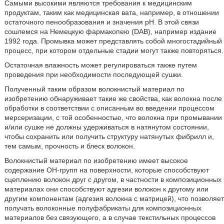
Самыми высокими являются требования к медицинским
продуктам, таким как медицинская вата, например, в отношении
остаточного пенообразования и значения pH. В этой связи
сошлемся на Немецкую фармакопею (DAB), например издание
1992 года. Промывка может представлять собой многостадийный
процесс, при котором отдельные стадии могут также повторяться.
Остаточная влажность может регулироваться также путем
проведения при необходимости последующей сушки.
Полученный таким образом волокнистый материал по
изобретению обнаруживает такие же свойства, как волокна после
обработки в соответствии с описанным во введении процессом
мерсеризации, с той особенностью, что волокна при промывании
и/или сушке не должны удерживаться в натянутом состоянии,
чтобы сохранить или получить структуру натянутых фибрилл и,
тем самым, прочность и блеск волокон.
Волокнистый материал по изобретению имеет высокое
содержание OH-групп на поверхности, которые способствуют
сцеплению волокон друг с другом, в частности в композиционных
материалах они способствуют адгезии волокон к другому или
другим компонентам (адгезия волокна с матрицей), что позволяет
получать волоконные полуфабрикаты для композиционных
материалов без связующего, а в случае текстильных процессов