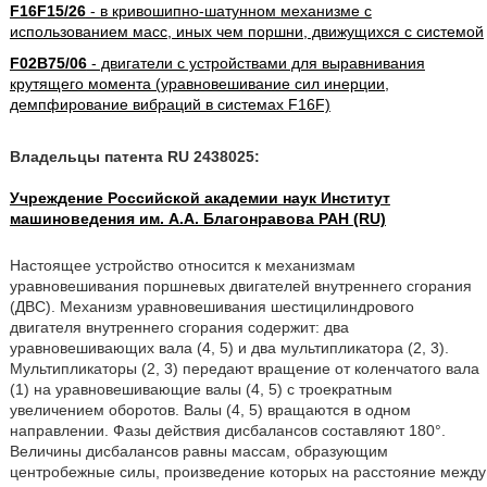
F16F15/26
- в кривошипно-шатунном механизме с
использованием масс, иных чем поршни, движущихся с системой
F02B75/06
- двигатели с устройствами для выравнивания
крутящего момента (уравновешивание сил инерции,
демпфирование вибраций в системах F16F)
Владельцы патента RU 2438025:
Учреждение Российской академии наук Институт
машиноведения им. А.А. Благонравова РАН (RU)
Настоящее устройство относится к механизмам
уравновешивания поршневых двигателей внутреннего сгорания
(ДВС). Механизм уравновешивания шестицилиндрового
двигателя внутреннего сгорания содержит: два
уравновешивающих вала (4, 5) и два мультипликатора (2, 3).
Мультипликаторы (2, 3) передают вращение от коленчатого вала
(1) на уравновешивающие валы (4, 5) с троекратным
увеличением оборотов. Валы (4, 5) вращаются в одном
направлении. Фазы действия дисбалансов составляют 180°.
Величины дисбалансов равны массам, образующим
центробежные силы, произведение которых на расстояние между