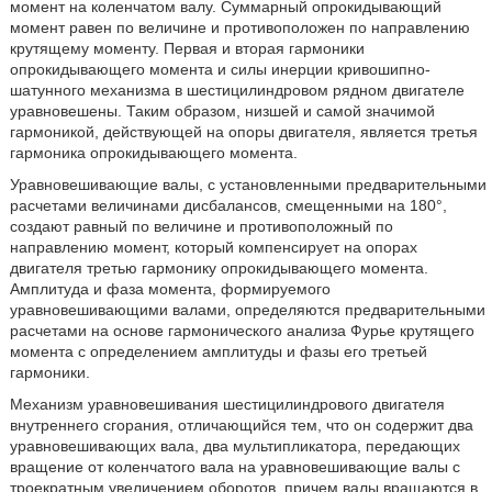
момент на коленчатом валу. Суммарный опрокидывающий
момент равен по величине и противоположен по направлению
крутящему моменту. Первая и вторая гармоники
опрокидывающего момента и силы инерции кривошипно-
шатунного механизма в шестицилиндровом рядном двигателе
уравновешены. Таким образом, низшей и самой значимой
гармоникой, действующей на опоры двигателя, является третья
гармоника опрокидывающего момента.
Уравновешивающие валы, с установленными предварительными
расчетами величинами дисбалансов, смещенными на 180°,
создают равный по величине и противоположный по
направлению момент, который компенсирует на опорах
двигателя третью гармонику опрокидывающего момента.
Амплитуда и фаза момента, формируемого
уравновешивающими валами, определяются предварительными
расчетами на основе гармонического анализа Фурье крутящего
момента с определением амплитуды и фазы его третьей
гармоники.
Механизм уравновешивания шестицилиндрового двигателя
внутреннего сгорания, отличающийся тем, что он содержит два
уравновешивающих вала, два мультипликатора, передающих
вращение от коленчатого вала на уравновешивающие валы с
троекратным увеличением оборотов, причем валы вращаются в