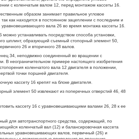
ении с коленчатым валом 12, перед монтажом кассеты 16.
стественным образом занимает правильное угловое
так как находится в постоянном зацеплении с последним и
о уравновешивающего вала 26 во время монтажа кассеты 16.
 можно устанавливать посредством способа установки,
рого шплинт, образующий съемный стопорный элемент 50,
ервичного 26 и вторичного 28 валов.
венец 34, неподвижно соединенный во вращении с
ии. В неограничительном примере настоящего изобретения
стопорения коленчатого вала 12 двигателя в положении,
ертвой точки поршней двигателя.
очную кассету 16 крепят на блоке двигателя.
порный элемент 50 извлекают из поперечных отверстий 46, 48
отовить кассету 16 с уравновешивающими валами 26, 28 к ее
енный для автотранспортного средства, содержащий, по
ающийся коленчатый вал (12) и балансировочная кассета
лельных уравновешивающих валов, первичный (26) и
выполнены с возможностью приведения во вращение