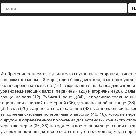
Н
Изобретение относится к двигателю внутреннего сгорания, в частно
содержит, по меньшей мере, один блок двигателя, в котором уста
балансировочная кассета (16), закрепленная на блоке двигател
уравновешивающих валов, первичный (26) и вторичный (28). Валы
вращение вала (12). Зубчатый венец (34), неподвижно соединенны
зацеплении с первой шестерней (36), установленной на конце (38)
(38) вала (26), зацепляется с шестерней (42), установленной на кон
выполнены сквозные поперечные отверстия (46, 48), которые пере
с другом в определенном положении для установки съемного стопор
через шестерни (36, 38) находятся в постоянном зацеплении с венц
угловом положении, которое соответствует положению, когда порше