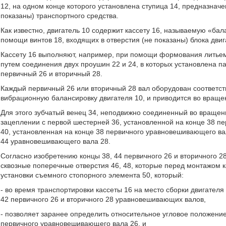
12, на одном конце которого установлена ступица 14, предназнач
показаны) транспортного средства.
Как известно, двигатель 10 содержит кассету 16, называемую «бал
помощи винтов 18, входящих в отверстия (не показаны) блока двиг
Кассету 16 выполняют, например, при помощи формования литье
путем соединения двух проушин 22 и 24, в которых установлена
первичный 26 и вторичный 28.
Каждый первичный 26 или вторичный 28 вал оборудован соответ
вибрационную балансировку двигателя 10, и приводится во враще
Для этого зубчатый венец 34, неподвижно соединенный во вращен
зацеплении с первой шестерней 36, установленной на конце 38 п
40, установленная на конце 38 первичного уравновешивающего вал
44 уравновешивающего вала 28.
Согласно изобретению концы 38, 44 первичного 26 и вторичного
сквозные поперечные отверстия 46, 48, которые перед монтажом к
установки съемного стопорного элемента 50, который:
- во время транспортировки кассеты 16 на место сборки двигателя
42 первичного 26 и вторичного 28 уравновешивающих валов,
- позволяет заранее определить относительное угловое положени
первичного уравновешивающего вала 26, и