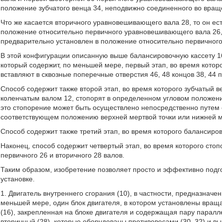
положение зубчатого венца 34, неподвижно соединенного во вращ
Что же касается вторичного уравновешивающего вала 28, то он е
положение относительно первичного уравновешивающего вала 26, 
предварительно установлен в положение относительно первичног
В этой конфигурации описанную выше балансировочную кассету 16
который содержит, по меньшей мере, первый этап, во время кото
вставляют в сквозные поперечные отверстия 46, 48 концов 38, 44 п
Способ содержит также второй этап, во время которого зубчатый 
коленчатым валом 12, стопорят в определенном угловом положен
это стопорение может быть осуществлено непосредственно путем 
соответствующем положению верхней мертвой точки или нижней м
Способ содержит также третий этап, во время которого балансиров
Наконец, способ содержит четвертый этап, во время которого сто
первичного 26 и вторичного 28 валов.
Таким образом, изобретение позволяет просто и эффективно подг
установке.
1. Двигатель внутреннего сгорания (10), в частности, предназнач
меньшей мере, один блок двигателя, в котором установлены вращ
(16), закрепленная на блоке двигателя и содержащая пару парал
вторичный (28), которые оборудованы противовесами (30, 32) и 