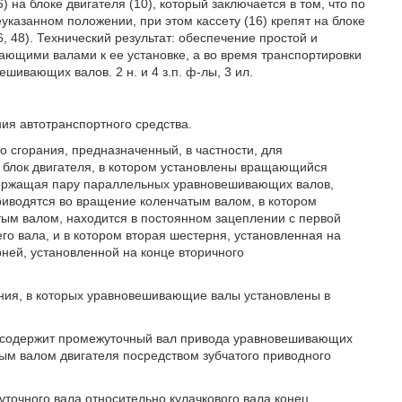
) на блоке двигателя (10), который заключается в том, что по
еуказанном положении, при этом кассету (16) крепят на блоке
, 48). Технический результат: обеспечение простой и
ающими валами к ее установке, а во время транспортировки
шивающих валов. 2 н. и 4 з.п. ф-лы, 3 ил.
ия автотранспортного средства.
о сгорания, предназначенный, в частности, для
 блок двигателя, в котором установлены вращающийся
одержащая пару параллельных уравновешивающих валов,
риводятся во вращение коленчатым валом, в котором
ым валом, находится в постоянном зацеплении с первой
о вала, и в котором вторая шестерня, установленная на
ней, установленной на конце вторичного
ния, в которых уравновешивающие валы установлены в
та содержит промежуточный вал привода уравновешивающих
вым валом двигателя посредством зубчатого приводного
точного вала относительно кулачкового вала конец