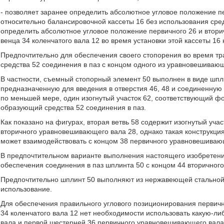
- позволяет заранее определить абсолютное угловое положение п
относительно балансировочной кассеты 16 без использования сред
определить абсолютное угловое положение первичного 26 и втори
венца 34 коленчатого вала 12 во время установки этой кассеты 16 
Предпочтительно для обеспечения своего стопорения во время т
средства 52 соединения в паз с концом одного из уравновешиваю
В частности, съемный стопорный элемент 50 выполнен в виде шпл
предназначенную для введения в отверстия 46, 48 и соединенную 
по меньшей мере, один изогнутый участок 62, соответствующий 
образующий средства 52 соединения в паз.
Как показано на фигурах, вторая ветвь 58 содержит изогнутый уч
вторичного уравновешивающего вала 28, однако такая конструкция
может взаимодействовать с концом 38 первичного уравновешивающ
В предпочтительном варианте выполнения настоящего изобретени
обеспечения соединения в паз шплинта 50 с концом 44 вторичног
Предпочтительно шплинт 50 выполняют из нержавеющей стальной 
использование.
Для обеспечения правильного углового позиционирования первично
34 коленчатого вала 12 нет необходимости использовать какую-ли
вала и первой шестерней 36 первичного уравновешивающего вала 