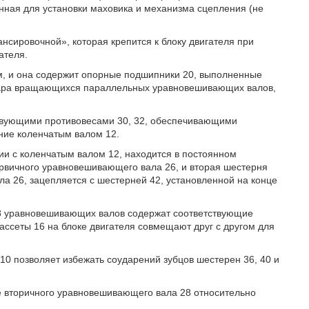
енная для установки маховика и механизма сцепления (не
ансировочной», которая крепится к блоку двигателя при
ателя.
м, и она содержит опорные подшипники 20, выполненные
 пара вращающихся параллельных уравновешивающих валов,
ствующими противовесами 30, 32, обеспечивающими
ние коленчатым валом 12.
ии с коленчатым валом 12, находится в постоянном
ервичного уравновешивающего вала 26, и вторая шестерня
а 26, зацепляется с шестерней 42, установленной на конце
 28 уравновешивающих валов содержат соответствующие
ассеты 16 на блоке двигателя совмещают друг с другом для
 10 позволяет избежать соударений зубцов шестерен 36, 40 и
е вторичного уравновешивающего вала 28 относительно