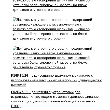
F16F15/26
- в кривошипно-шатунном механизме с
использованием масс, иных чем поршни, движущихся с
системой
F02B75/06
- двигатели с устройствами для
выравнивания крутящего момента (уравновешивание
сил инерции, демпфирование вибраций в системах
F16F)