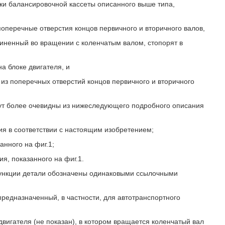
ки балансировочной кассеты описанного выше типа,
поперечные отверстия концов первичного и вторичного валов,
единенный во вращении с коленчатым валом, стопорят в
на блоке двигателя, и
 из поперечных отверстий концов первичного и вторичного
ут более очевидны из нижеследующего подробного описания
ния в соответствии с настоящим изобретением;
анного на фиг.1;
ия, показанного на фиг.1.
нкции детали обозначены одинаковыми ссылочными
предназначенный, в частности, для автотранспортного
 двигателя (не показан), в котором вращается коленчатый вал