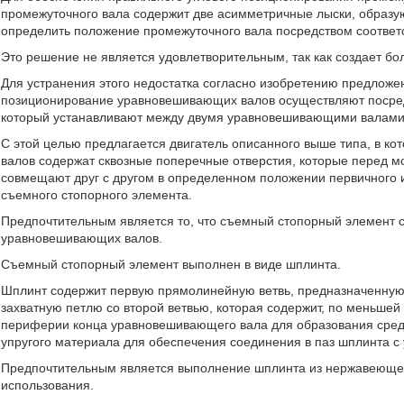
промежуточного вала содержит две асимметричные лыски, образ
определить положение промежуточного вала посредством соответ
Это решение не является удовлетворительным, так как создает б
Для устранения этого недостатка согласно изобретению предложен
позиционирование уравновешивающих валов осуществляют посред
который устанавливают между двумя уравновешивающими валами
С этой целью предлагается двигатель описанного выше типа, в к
валов содержат сквозные поперечные отверстия, которые перед м
совмещают друг с другом в определенном положении первичного 
съемного стопорного элемента.
Предпочтительным является то, что съемный стопорный элемент с
уравновешивающих валов.
Съемный стопорный элемент выполнен в виде шплинта.
Шплинт содержит первую прямолинейную ветвь, предназначенную 
захватную петлю со второй ветвью, которая содержит, по меньшей
периферии конца уравновешивающего вала для образования средс
упругого материала для обеспечения соединения в паз шплинта с
Предпочтительным является выполнение шплинта из нержавеющей
использования.