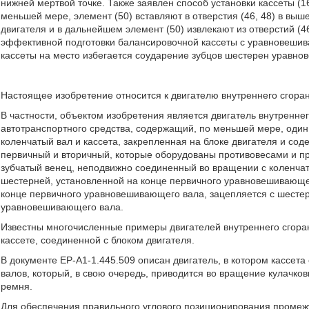
нижней мертвой точке. Также заявлен способ установки кассеты (16
меньшей мере, элемент (50) вставляют в отверстия (46, 48) в выш
двигателя и в дальнейшем элемент (50) извлекают из отверстий (46
эффективной подготовки балансировочной кассеты с уравновешив
кассеты на место избегается соударение зубцов шестерен уравнове
Настоящее изобретение относится к двигателю внутреннего сгоран
В частности, объектом изобретения является двигатель внутреннег
автотранспортного средства, содержащий, по меньшей мере, один
коленчатый вал и кассета, закрепленная на блоке двигателя и с
первичный и вторичный, которые оборудованы противовесами и п
зубчатый венец, неподвижно соединенный во вращении с коленчат
шестерней, установленной на конце первичного уравновешивающег
конце первичного уравновешивающего вала, зацепляется с шестер
уравновешивающего вала.
Известны многочисленные примеры двигателей внутреннего сгора
кассете, соединенной с блоком двигателя.
В документе ЕР-А1-1.445.509 описан двигатель, в котором кассе
валов, который, в свою очередь, приводится во вращение кулачко
ремня.
Для обеспечения правильного углового позиционирования промежу