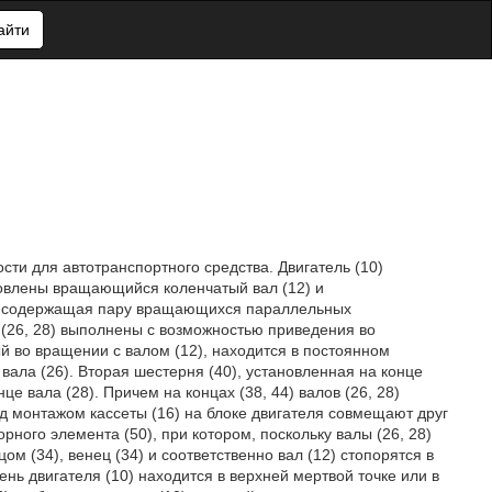
айти
сти для автотранспортного средства. Двигатель (10)
новлены вращающийся коленчатый вал (12) и
я и содержащая пару вращающихся параллельных
 (26, 28) выполнены с возможностью приведения во
й во вращении с валом (12), находится в постоянном
 вала (26). Вторая шестерня (40), установленная на конце
це вала (28). Причем на концах (38, 44) валов (26, 28)
д монтажом кассеты (16) на блоке двигателя совмещают друг
ного элемента (50), при котором, поскольку валы (26, 28)
ом (34), венец (34) и соответственно вал (12) стопорятся в
нь двигателя (10) находится в верхней мертвой точке или в