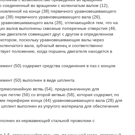
но соединенный во вращении с коленчатым валом (12),
тановленной на конце (38) первичного уравновешивающего
онце (38) первичного уравновешивающего вала (26),
о уравновешивающего вала (28), отличающийся тем, что на
ющих валов выполнены сквозные поперечные отверстия (46,
локе двигателя совмещают друг с другом в определенном
и котором, поскольку уравновешивающие валы через
оленчатого вала, зубчатый венец и соответственно
ствует положению, когда поршень двигателя находится в
лемент (50) содержит средства соединения в паз с концом
лемент (50) выполнен в виде шплинта.
 прямолинейную ветвь (54), предназначенную для
ую петлю (56) со второй ветвью (58), которая содержит, по
рме периферии конца (44) уравновешивающего вала (28) для
 шплинт выполнен из упругого материала для обеспечения
выполнен из нержавеющей стальной проволоки с