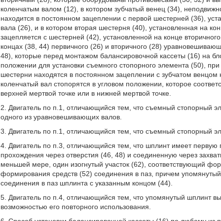
коленчатым валом (12), в котором зубчатый венец (34), неподвиж
находится в постоянном зацеплении с первой шестерней (36), ус
вала (26), и в котором вторая шестерня (40), установленная на к
зацепляется с шестерней (42), установленной на конце вторичног
концах (38, 44) первичного (26) и вторичного (28) уравновешива
48), которые перед монтажом балансировочной кассеты (16) на б
положении для установки съемного стопорного элемента (50), пр
шестерни находятся в постоянном зацеплении с зубчатом венцом к
коленчатый вал стопорятся в угловом положении, которое соответ
верхней мертвой точке или в нижней мертвой точке.
2. Двигатель по п.1, отличающийся тем, что съемный стопорный э
одного из уравновешивающих валов.
3. Двигатель по п.1, отличающийся тем, что съемный стопорный э
4. Двигатель по п.3, отличающийся тем, что шплинт имеет первую
прохождения через отверстия (46, 48) и соединенную через захватн
меньшей мере, один изогнутый участок (62), соответствующий фо
формирования средств (52) соединения в паз, причем упомянутый
соединения в паз шплинта с указанным концом (44).
5. Двигатель по п.4, отличающийся тем, что упомянутый шплинт 
возможностью его повторного использования.