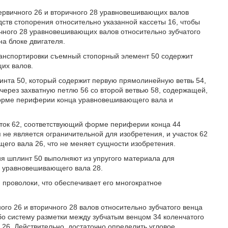
ервичного 26 и вторичного 28 уравновешивающих валов
ств стопорения относительно указанной кассеты 16, чтобы
чного 28 уравновешивающих валов относительно зубчатого
на блоке двигателя.
ранспортировки съемный стопорный элемент 50 содержит
щих валов.
инта 50, который содержит первую прямолинейную ветвь 54,
через захватную петлю 56 со второй ветвью 58, содержащей,
форме периферии конца уравновешивающего вала и
асток 62, соответствующий форме периферии конца 44
 не является ограничительной для изобретения, и участок 62
его вала 26, что не меняет сущности изобретения.
я шплинт 50 выполняют из упругого материала для
о уравновешивающего вала 28.
проволоки, что обеспечивает его многократное
го 26 и вторичного 28 валов относительно зубчатого венца
бо систему разметки между зубчатым венцом 34 коленчатого
26. Действительно, достаточно определить угловое