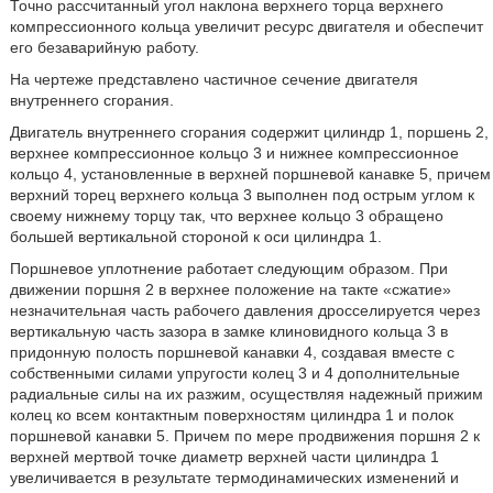
Точно рассчитанный угол наклона верхнего торца верхнего
компрессионного кольца увеличит ресурс двигателя и обеспечит
его безаварийную работу.
На чертеже представлено частичное сечение двигателя
внутреннего сгорания.
Двигатель внутреннего сгорания содержит цилиндр 1, поршень 2,
верхнее компрессионное кольцо 3 и нижнее компрессионное
кольцо 4, установленные в верхней поршневой канавке 5, причем
верхний торец верхнего кольца 3 выполнен под острым углом к
своему нижнему торцу так, что верхнее кольцо 3 обращено
большей вертикальной стороной к оси цилиндра 1.
Поршневое уплотнение работает следующим образом. При
движении поршня 2 в верхнее положение на такте «сжатие»
незначительная часть рабочего давления дросселируется через
вертикальную часть зазора в замке клиновидного кольца 3 в
придонную полость поршневой канавки 4, создавая вместе с
собственными силами упругости колец 3 и 4 дополнительные
радиальные силы на их разжим, осуществляя надежный прижим
колец ко всем контактным поверхностям цилиндра 1 и полок
поршневой канавки 5. Причем по мере продвижения поршня 2 к
верхней мертвой точке диаметр верхней части цилиндра 1
увеличивается в результате термодинамических изменений и