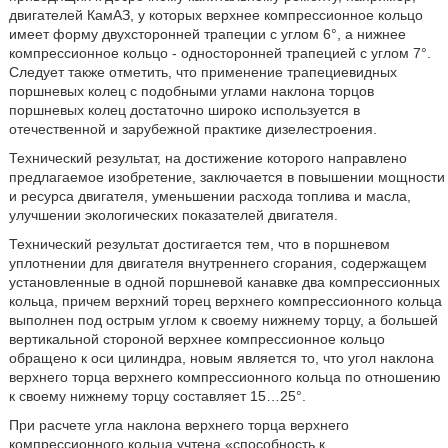
двигателей КамАЗ, у которых верхнее компрессионное кольцо
имеет форму двухсторонней трапеции с углом 6°, а нижнее
компрессионное кольцо - односторонней трапецией с углом 7°.
Следует также отметить, что применение трапециевидных
поршневых колец с подобными углами наклона торцов
поршневых колец достаточно широко используется в
отечественной и зарубежной практике дизелестроения.
Технический результат, на достижение которого направлено
предлагаемое изобретение, заключается в повышении мощности
и ресурса двигателя, уменьшении расхода топлива и масла,
улучшении экологических показателей двигателя.
Технический результат достигается тем, что в поршневом
уплотнении для двигателя внутреннего сгорания, содержащем
установленные в одной поршневой канавке два компрессионных
кольца, причем верхний торец верхнего компрессионного кольца
выполнен под острым углом к своему нижнему торцу, а большей
вертикальной стороной верхнее компрессионное кольцо
обращено к оси цилиндра, новым является то, что угол наклона
верхнего торца верхнего компрессионного кольца по отношению
к своему нижнему торцу составляет 15…25°.
При расчете угла наклона верхнего торца верхнего
компрессионного кольца учтена «способность к