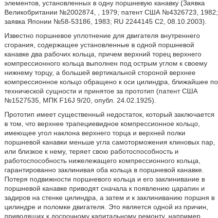
элементов, установленных в одну поршневую канавку (Заявка
Великобритании №2002874, , 1979; патент США №4326723, 1982;
заявка Японии №58-53186, 1983; RU 2244145 C2, 08.10.2003).
Известно поршневое уплотнение для двигателя внутреннего
сгорания, содержащее установленные в одной поршневой
канавке два рабочих кольца, причем верхний торец верхнего
компрессионного кольца выполнен под острым углом к своему
нижнему торцу, а большей вертикальной стороной верхнее
компрессионное кольцо обращено к оси цилиндра, ближайшее по
технической сущности и принятое за прототип (патент США
№1527535, МПК F16J 9/20, опубл. 24.02.1925).
Прототип имеет существенный недостаток, который заключается
в том, что верхнее трапециевидное компрессионное кольцо,
имеющее угол наклона верхнего торца и верхней полки
поршневой канавки меньше угла самоторможения клиновых пар,
или близкое к нему, теряет свою работоспособность и
работоспособность нижележащего компрессионного кольца,
гарантированно заклинивая оба кольца в поршневой канавке.
Потеря подвижности поршневого кольца и его заклинивание в
поршневой канавке приводят сначала к появлению царапин и
задиров на стенке цилиндра, а затем и к заклиниванию поршня в
цилиндре и поломке двигателя. Это является одной из причин,
приводящих к досрочному капитальному ремонту, например,