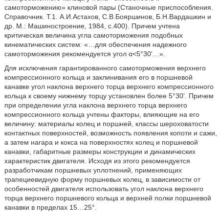
самоторможению» клиновой пары (Станочные приспособления.
Справочник. T.1. А.И.Астахов, С.В.Бояршинов, Б.Н.Вардашкин и
др. М.: Машиностроение, 1984, с.400). Причем учтена
критическая величина угла самоторможения подобных
кинематических систем: «…для обеспечения надежного
самоторможения рекомендуется угол α<5°30'…».
Для исключения гарантированного самоторможения верхнего
компрессионного кольца и заклинивания его в поршневой
канавке угол наклона верхнего торца верхнего компрессионного
кольца к своему нижнему торцу установлен более 5°30'. Причем
при определении угла наклона верхнего торца верхнего
компрессионного кольца учтены факторы, влияющие на его
величину: материалы колец и поршней, классы шероховатости
контактных поверхностей, возможность появления копоти и сажи,
а затем нагара и кокса на поверхностях колец и поршневой
канавки, габаритные размеры конструкции и динамических
характеристик двигателя. Исходя из этого рекомендуется
разработчикам поршневых уплотнений, применяющих
трапециевидную форму поршневых колец, в зависимости от
особенностей двигателя использовать угол наклона верхнего
торца верхнего поршневого кольца и верхней полки поршневой
канавки в пределах 15…25°.