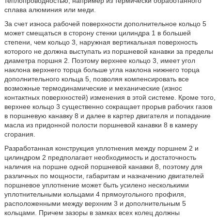
теплопроводностью, например из термически обработанного
сплава алюминия или меди.
За счет износа рабочей поверхности дополнительное кольцо 5
может смещаться в сторону стенки цилиндра 1 в большей
степени, чем кольцо 3, наружная вертикальная поверхность
которого не должна выступать из поршневой канавки за пределы
диаметра поршня 2. Поэтому верхнее кольцо 3, имеет угол
наклона верхнего торца больше угла наклона нижнего торца
дополнительного кольца 5, позволяя компенсировать все
возможные термодинамические и механические (износ
контактных поверхностей) изменения в этой системе. Кроме того,
верхнее кольцо 3 существенно сокращает прорыв рабочих газов
в поршневую канавку 8 и далее в картер двигателя и попадание
масла из придонной полости поршневой канавки 8 в камеру
сгорания.
Разработанная конструкция уплотнения между поршнем 2 и
цилиндром 2 предполагает необходимость и достаточность
наличия на поршне одной поршневой канавки 8, поэтому для
различных по мощности, габаритам и назначению двигателей
поршневое уплотнение может быть усилено несколькими
уплотнительными кольцами 4 прямоугольного профиля,
расположенными между верхним 3 и дополнительным 5
кольцами. Причем зазоры в замках всех колец должны