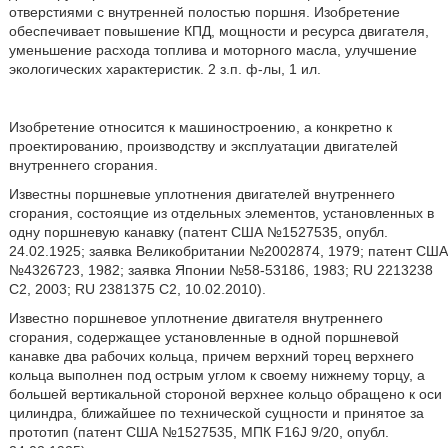
отверстиями с внутренней полостью поршня. Изобретение
обеспечивает повышение КПД, мощности и ресурса двигателя,
уменьшение расхода топлива и моторного масла, улучшение
экологических характеристик. 2 з.п. ф-лы, 1 ил.
Изобретение относится к машиностроению, а конкретно к
проектированию, производству и эксплуатации двигателей
внутреннего сгорания.
Известны поршневые уплотнения двигателей внутреннего
сгорания, состоящие из отдельных элементов, установленных в
одну поршневую канавку (патент США №1527535, опубл.
24.02.1925; заявка Великобритании №2002874, 1979; патент США
№4326723, 1982; заявка Японии №58-53186, 1983; RU 2213238
С2, 2003; RU 2381375 С2, 10.02.2010).
Известно поршневое уплотнение двигателя внутреннего
сгорания, содержащее установленные в одной поршневой
канавке два рабочих кольца, причем верхний торец верхнего
кольца выполнен под острым углом к своему нижнему торцу, а
большей вертикальной стороной верхнее кольцо обращено к оси
цилиндра, ближайшее по технической сущности и принятое за
прототип (патент США №1527535, МПК F16J 9/20, опубл.