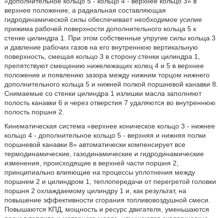
«дополнительное кольцо 5 - кольцо 4 - верхнее кольцо 3» в
верхнее положение, а радиальная составляющая
гидродинамической силы обеспечивает необходимое усилие
прижима рабочей поверхности дополнительного кольца 5 к
стенке цилиндра 1. При этом собственные упругие силы кольца 3
и давление рабочих газов на его внутреннюю вертикальную
поверхность, смещая кольцо 3 в сторону стенки цилиндра 1,
препятствуют смещению нижележащих колец 4 и 5 в верхнее
положение и появлению зазора между нижним торцом нижнего
дополнительного кольца 5 и нижней полкой поршневой канавки 8.
Снимаемые со стенки цилиндра 1 излишки масла заполняют
полость канавки 6 и через отверстия 7 удаляются во внутреннюю
полость поршня 2.
Кинематическая система «верхнее коническое кольцо 3 - нижнее
кольцо 4 - дополнительное кольцо 5 - верхняя и нижняя полки
поршневой канавки 8» автоматически компенсирует все
термодинамические, газодинамические и гидродинамические
изменения, происходящие в верхней части поршня 2,
принципиально влияющие на процессы уплотнения между
поршнем 2 и цилиндром 1, теплопередачи от перегретой головки
поршня 2 охлаждаемому цилиндру 1 и, как результат, на
повышение эффективности сгорания топливовоздушной смеси.
Повышаются КПД, мощность и ресурс двигателя, уменьшаются