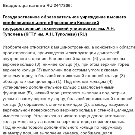
Владельцы патента RU 2447306:
Государственное образовательное учреждение высшего
профессионального образования Казанский
государственный технический университет им. А.Н.
Туполева (КГТУ им. А.Н. Туполева) (RU)
Изобретение относится к машиностроению, а конкретно к области
проектирования, производства и эксплуатации двигателей
внутреннего сгорания. В поршневой канавке (8) установлены
верхнее кольцо (3), нижнее кольцо (4), при этом верхний торец
верхнего кольца (3) выполнен под острым углом к своему
нижнему торцу, а большей вертикальной стороной кольцо (3)
обращено к оси цилиндра (1). Под нижнем кольцом (4)
установлено дополнительное кольцо с маслосъемными
функциями (5), нижний торец которого выполнен под острым
углом к своему верхнему торцу, большей вертикальной стороной
кольцо (5) обращено к стенке цилиндра (1), а между наружной
вертикальной поверхностью верхнего кольца и стенкой цилиндра
имеется зазор. Угол наклона нижнего торца дополнительного
кольца меньше угла наклона верхнего торца верхнего кольца.
Под нижним торцом дополнительного кольца по наружному
диаметру поршня выполнена канавка, сообщающаяся