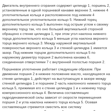
Двигатель внутреннего сгорания содержит цилиндр 1, поршень 2,
установленные в одной поршневой канавке верхнее 3, нижнее 4
уплотнительные кольца и расположенное под нижним 4
дополнительное уплотнительное кольцо 5. Нижний торец
дополнительного кольца 5 выполнен под острым углом к своему
верхнему торцу так, что оно большей вертикальной стороной
обращено к стенке цилиндра 1, при этом угол наклона нижнего
торца дополнительного кольца 5 меньше угла наклона верхнего
торца верхнего кольца 3. Между наружной вертикальной
поверхностью верхнего кольца 3 и стенкой цилиндра 1 имеется
зазор. Под нижним торцом дополнительного кольца 5 по
наружному диаметру поршня 2 выполнена канавка 6,
соединенная отверстиями 7 с внутренней полостью поршня 2.
Поршневое уплотнение работает следующим образом. При
движении поршня 2 в нижнее положение масло, находящееся на
стенке цилиндра 1, действует на выступающую в зазоре между
стенкой цилиндра 1 и поршнем 2 часть наклонного нижнего торца
кольца 5, прижимая его к стенке цилиндра 1 и к нижнему торцу
компрессионного кольца 4. Величина составляющих
гидродинамической силы зависит от скорости перемещения
поршня 2 и угла наклона нижнего торца кольца 5. Осевая
составляющая стремится сместить всю систему