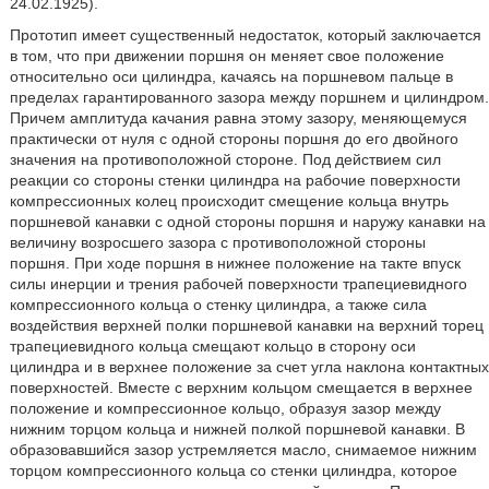
24.02.1925).
Прототип имеет существенный недостаток, который заключается
в том, что при движении поршня он меняет свое положение
относительно оси цилиндра, качаясь на поршневом пальце в
пределах гарантированного зазора между поршнем и цилиндром.
Причем амплитуда качания равна этому зазору, меняющемуся
практически от нуля с одной стороны поршня до его двойного
значения на противоположной стороне. Под действием сил
реакции со стороны стенки цилиндра на рабочие поверхности
компрессионных колец происходит смещение кольца внутрь
поршневой канавки с одной стороны поршня и наружу канавки на
величину возросшего зазора с противоположной стороны
поршня. При ходе поршня в нижнее положение на такте впуск
силы инерции и трения рабочей поверхности трапециевидного
компрессионного кольца о стенку цилиндра, а также сила
воздействия верхней полки поршневой канавки на верхний торец
трапециевидного кольца смещают кольцо в сторону оси
цилиндра и в верхнее положение за счет угла наклона контактных
поверхностей. Вместе с верхним кольцом смещается в верхнее
положение и компрессионное кольцо, образуя зазор между
нижним торцом кольца и нижней полкой поршневой канавки. В
образовавшийся зазор устремляется масло, снимаемое нижним
торцом компрессионного кольца со стенки цилиндра, которое