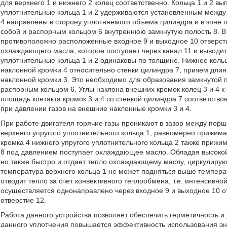
для верхнего 1 и нижнего 2 колец соответственно. Кольца 1 и 2 в
уплотнительные кольца 1 и 2 удерживаются установленным между
4 направлены в сторону уплотняемого объема цилиндра и в зоне 
собой и распорным кольцом 6 внутреннюю замкнутую полость 8. 
противоположно расположенные входное 9 и выходное 10 отверсти
охлаждающего масла, которое поступает через канал 11 и выводит
уплотнительные кольца 1 и 2 одинаковы по толщине. Нижнее коль
наклонной кромки 4 относительно стенки цилиндра 7, причем дл
наклонной кромки 3. Это необходимо для образования замкнутой 
распорным кольцом 6. Углы наклона внешних кромок колец 3 и 4 к
площадь контакта кромок 3 и 4 со стенкой цилиндра 7 соответст
при давлении газов на внешние наклонные кромки 3 и 4.
При работе двигателя горячие газы проникают в зазор между порш
верхнего упругого уплотнительного кольца 1, равномерно прижима
кромка 4 нижнего упругого уплотнительного кольца 2 также прижи
8 под давлением поступает охлаждающее масло. Обладая высокой
но также быстро и отдает тепло охлаждающему маслу, циркулирую
температура верхнего кольца 1 не может подняться выше темпера
отводит тепло за счет конвективного теплообмена, т.е. интенсивн
осуществляется однонаправлено через входное 9 и выходное 10 от
отверстие 12.
Работа данного устройства позволяет обеспечить герметичность и
данного уплотнения повышается эффективность использования эн