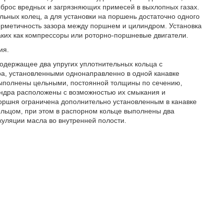
брос вредных и загрязняющих примесей в выхлопных газах.
льных колец, а для установки на поршень достаточно одного
ерметичность зазора между поршнем и цилиндром. Установка
аких как компрессоры или роторно-поршневые двигатели.
ия.
содержащее два упругих уплотнительных кольца с
а, установленными однонаправленно в одной канавке
выполнены цельными, постоянной толщины по сечению,
индра расположены с возможностью их смыкания и
поршня ограничена дополнительно установленным в канавке
льцом, при этом в распорном кольце выполнены два
уляции масла во внутренней полости.