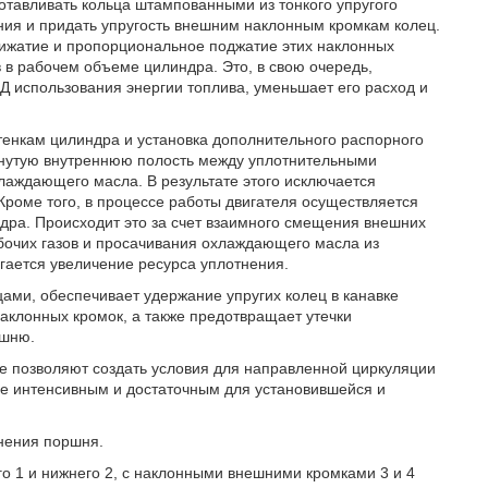
тавливать кольца штампованными из тонкого упругого
ения и придать упругость внешним наклонным кромкам колец.
рижатие и пропорциональное поджатие этих наклонных
в в рабочем объеме цилиндра. Это, в свою очередь,
Д использования энергии топлива, уменьшает его расход и
тенкам цилиндра и установка дополнительного распорного
кнутую внутреннюю полость между уплотнительными
лаждающего масла. В результате этого исключается
 Кроме того, в процессе работы двигателя осуществляется
ндра. Происходит это за счет взаимного смещения внешних
бочих газов и просачивания охлаждающего масла из
игается увеличение ресурса уплотнения.
ами, обеспечивает удержание упругих колец в канавке
наклонных кромок, а также предотвращает утечки
ршню.
е позволяют создать условия для направленной циркуляции
ие интенсивным и достаточным для установившейся и
тнения поршня.
го 1 и нижнего 2, с наклонными внешними кромками 3 и 4