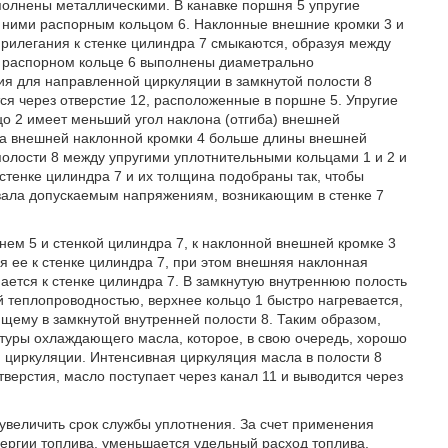
ыполнены металлическими. В канавке поршня 5 упругие
 ними распорным кольцом 6. Наклонные внешние кромки 3 и
прилегания к стенке цилиндра 7 смыкаются, образуя между
В распорном кольце 6 выполнены диаметрально
я для направленной циркуляции в замкнутой полости 8
ся через отверстие 12, расположенные в поршне 5. Упругие
цо 2 имеет меньший угол наклона (отгиба) внешней
ина внешней наклонной кромки 4 больше длины внешней
полости 8 между упругими уплотнительными кольцами 1 и 2 и
 стенке цилиндра 7 и их толщина подобраны так, чтобы
вовала допускаемым напряжениям, возникающим в стенке 7
нем 5 и стенкой цилиндра 7, к наклонной внешней кромке 3
я ее к стенке цилиндра 7, при этом внешняя наклонная
мается к стенке цилиндра 7. В замкнутую внутреннюю полость
 теплопроводностью, верхнее кольцо 1 быстро нагревается,
щему в замкнутой внутренней полости 8. Таким образом,
туры охлаждающего масла, которое, в свою очередь, хорошо
ой циркуляции. Интенсивная циркуляция масла в полости 8
верстия, масло поступает через канал 11 и выводится через
 увеличить срок службы уплотнения. За счет применения
ергии топлива, уменьшается удельный расход топлива,