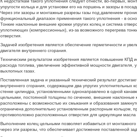
К недостаткам такого уплотнения следует отнести, во-первых, мо
упругости кольца и для установки его на поршень и зазоры в поса
Через эти зазоры и монтажные разрезы газы под давлением прони
функциональный диапазон применения такого уплотнения - в осно
Тонкие наклонные внешние кромки упругих колец и система отверс
уплотняющих (компрессионных), из-за возможного перегрева тонки
отверстия.
Задачей изобретения является обеспечение герметичности и уве
двигателя внутреннего сгорания.
Техническим результатом изобретения является повышение КПД и
расхода топлива, увеличение эффективной мощности двигателя, 
выхлопных газах.
Поставленная задача и указанный технический результат достигаю
внутреннего сгорания, содержащем два упругих уплотнительных 
стенке цилиндра, установленными однонаправлено в одной канав
цельными, постоянной толщины по сечению, внешние наклонные кр
расположены с возможностью их смыкания и образования замкнуто
ограничена дополнительно установленным распорным кольцом, п
противоположно расположенных отверстия для циркуляции масла 
Выполнение колец цельными позволяет избавиться от монтажного р
через эти разрезы, что обеспечивает достижение поставленной зад