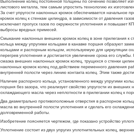
Выполнение колец постоянной толщины по сечению позволяет изго
листового металла, тем самым упростить технологию их изготовл
За счет упругости наклонных кромок обеспечивается начальное п
кромок колец к стенкам цилиндра, в зависимости от давления газо
исключает пропуск газов по окружности уплотнения и повышает КП
выбросы вредных примесей.
Смыкание наклонных внешних кромок колец в зоне прилегания к с
кольца между упругими кольцами в канавке поршня образуют зам
кольцами и распорным кольцом, используемую для циркуляции ох
перегрев уплотнения и достигается увеличение срока его службы.
смазка внешних наклонных кромок колец, трущихся о стенки цили
наклонных кромок колец под действием переменного давления ра
внутренней полости через линию контакта колец. Этим также дост
Наличие распорного кольца, установленного между упругими кольц
поршня без зазора, что реализует свойство упругости их внешних 
охлаждающего масла через неплотности в прилегании колец к по
Два диаметрально противоположные отверстия в распорном кольц
масла во внутренней полости уплотнения и сделать его охлажден
долговременной работы.
Изобретение поясняется чертежом, где показано устройство упло
Уплотнение состоит из двух упругих уплотнительных колец, верхне