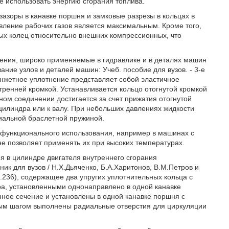
е использовать энергию сгорания топлива.
 зазоры в канавке поршня и замковые разрезы в кольцах в
вление рабочих газов является максимальным. Кроме того,
ых колец относительно внешних компрессионных, что
ения, широко применяемые в гидравлике и в деталях машин
ние узлов и деталей машин: Учеб. пособие для вузов. - 3-е
. Манжетное уплотнение представляет собой эластичное
тренней кромкой. Устанавливается кольцо отогнутой кромкой
ном соединении достигается за счет прижатия отогнутой
цилиндра или к валу. При небольших давлениях жидкости
иальной браслетной пружиной.
офункционального использования, например в машинах с
не позволяет применять их при высоких температурах.
 в цилиндре двигателя внутреннего сгорания
ик для вузов / Н.X.Дьяченко, Б.А.Харитонов, В.М.Петров и
тр.236), содержащее два упругих уплотнительных кольца с
а, установленными однонаправлено в одной канавке
ое сечение и установлены в одной канавке поршня с
нным шагом выполнены радиальные отверстия для циркуляции