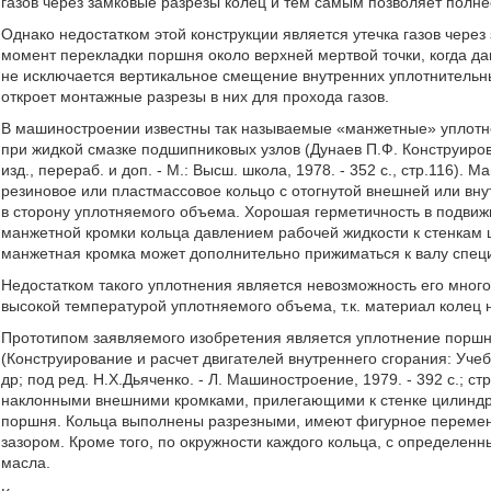
газов через замковые разрезы колец и тем самым позволяет полне
Однако недостатком этой конструкции является утечка газов через
момент перекладки поршня около верхней мертвой точки, когда да
не исключается вертикальное смещение внутренних уплотнительн
откроет монтажные разрезы в них для прохода газов.
В машиностроении известны так называемые «манжетные» уплотн
при жидкой смазке подшипниковых узлов (Дунаев П.Ф. Конструирова
изд., перераб. и доп. - М.: Высш. школа, 1978. - 352 с., стр.116)
резиновое или пластмассовое кольцо с отогнутой внешней или вну
в сторону уплотняемого объема. Хорошая герметичность в подвиж
манжетной кромки кольца давлением рабочей жидкости к стенкам 
манжетная кромка может дополнительно прижиматься к валу спец
Недостатком такого уплотнения является невозможность его мног
высокой температурой уплотняемого объема, т.к. материал колец 
Прототипом заявляемого изобретения является уплотнение поршня
(Конструирование и расчет двигателей внутреннего сгорания: Учебн
др; под ред. Н.X.Дьяченко. - Л. Машиностроение, 1979. - 392 с.; с
наклонными внешними кромками, прилегающими к стенке цилиндр
поршня. Кольца выполнены разрезными, имеют фигурное переменн
зазором. Кроме того, по окружности каждого кольца, с определе
масла.