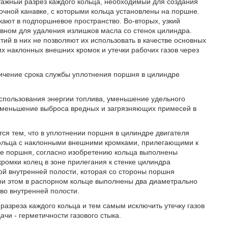
нтажный разрез каждого кольца, необходимый для создания
дочной канавке, с которыми кольца установлены на поршне.
кают в подпоршневое пространство. Во-вторых, узкий
вном для удаления излишков масла со стенок цилиндра.
тий в них не позволяют их использовать в качестве основных
х наклонных внешних кромок и утечки рабочих газов через
личение срока службы уплотнения поршня в цилиндре
спользования энергии топлива, уменьшение удельного
уменьшение выброса вредных и загрязняющих примесей в
тся тем, что в уплотнении поршня в цилиндре двигателя
кольца с наклонными внешними кромками, прилегающими к
ке поршня, согласно изобретению кольца выполнены
омки колец в зоне прилегания к стенке цилиндра
й внутренней полости, которая со стороны поршня
ри этом в распорном кольце выполнены два диаметрально
во внутренней полости.
азреза каждого кольца и тем самым исключить утечку газов
ачи - герметичности газового стыка.