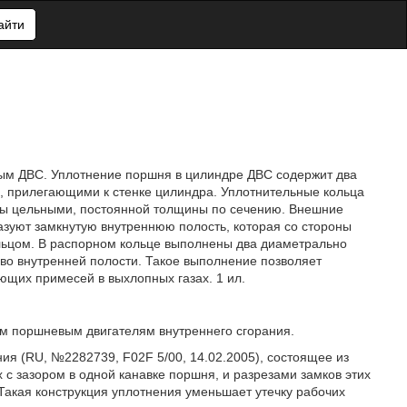
айти
вым ДВС. Уплотнение поршня в цилиндре ДВС содержит два
, прилегающими к стенке цилиндра. Уплотнительные кольца
ны цельными, постоянной толщины по сечению. Внешние
азуют замкнутую внутреннюю полость, которая со стороны
ьцом. В распорном кольце выполнены два диаметрально
во внутренней полости. Такое выполнение позволяет
ющих примесей в выхлопных газах. 1 ил.
ым поршневым двигателям внутреннего сгорания.
ия (RU, №2282739, F02F 5/00, 14.02.2005), состоящее из
 с зазором в одной канавке поршня, и разрезами замков этих
Такая конструкция уплотнения уменьшает утечку рабочих