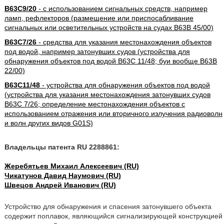
B63C9/20
- с использованием сигнальных средств, например
ламп, рефлекторов (размещение или приспосабливание
сигнальных или осветительных устройств на судах B63B 45/00)
B63C7/26
- средства для указания местонахождения объектов
под водой, например затонувших судов (устройства для
обнаружения объектов под водой B63C 11/48; буи вообще B63B
22/00)
B63C11/48
- устройства для обнаружения объектов под водой
(устройства для указания местонахождения затонувших судов
B63C 7/26; определение местонахождения объектов с
использованием отражения или вторичного излучения радиоволн
и волн других видов G01S)
Владельцы патента RU 2288861:
Жеребятьев Михаил Алексеевич (RU)
Чикатунов Давид Наумович (RU)
Швецов Андрей Иванович (RU)
Устройство для обнаружения и спасения затонувшего объекта
содержит поплавок, являющийся сигнализирующей конструкцией