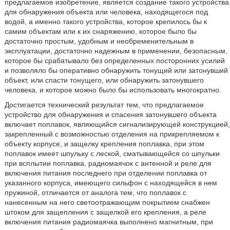
предлагаемое изобретение, является создание такого устройства
для обнаружения объекта или человека, находящегося под
водой, а именно такого устройства, которое крепилось бы к
самим объектам или к их снаряжению, которое было бы
достаточно простым, удобным и необременительным в
эксплуатации, достаточно надежным в применении, безопасным,
которое бы срабатывало без определенных посторонних усилий
и позволяло бы оперативно обнаружить тонущий или затонувший
объект, или спасти тонущего, или обнаружить затонувшего
человека, и которое можно было бы использовать многократно.
Достигается технический результат тем, что предлагаемое
устройство для обнаружения и спасения затонувшего объекта
включает поплавок, являющийся сигнализирующей конструкцией,
закрепленный с возможностью отделения на прикрепляемом к
объекту корпусе, и защелку крепления поплавка, при этом
поплавок имеет шпульку с леской, сматывающейся со шпульки
при всплытии поплавка, радиомаячок с антенной и реле для
включения питания последнего при отделении поплавка от
указанного корпуса, имеющего сильфон с находящейся в нем
пружиной, отличается от аналога тем, что поплавок с
нанесенным на него светоотражающим покрытием снабжен
штоком для защепления с защелкой его крепления, а реле
включения питания радиомаячка выполнено магнитным, при