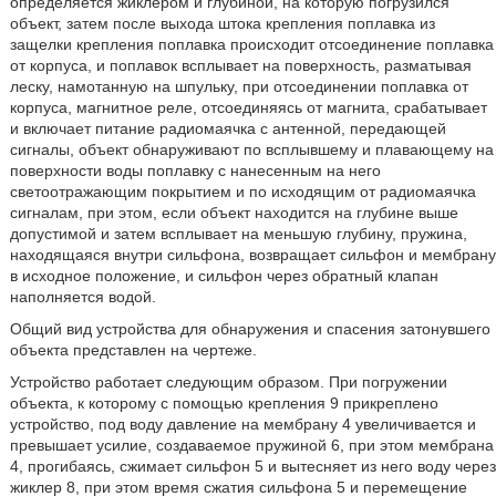
определяется жиклером и глубиной, на которую погрузился
объект, затем после выхода штока крепления поплавка из
защелки крепления поплавка происходит отсоединение поплавка
от корпуса, и поплавок всплывает на поверхность, разматывая
леску, намотанную на шпульку, при отсоединении поплавка от
корпуса, магнитное реле, отсоединяясь от магнита, срабатывает
и включает питание радиомаячка с антенной, передающей
сигналы, объект обнаруживают по всплывшему и плавающему на
поверхности воды поплавку с нанесенным на него
светоотражающим покрытием и по исходящим от радиомаячка
сигналам, при этом, если объект находится на глубине выше
допустимой и затем всплывает на меньшую глубину, пружина,
находящаяся внутри сильфона, возвращает сильфон и мембрану
в исходное положение, и сильфон через обратный клапан
наполняется водой.
Общий вид устройства для обнаружения и спасения затонувшего
объекта представлен на чертеже.
Устройство работает следующим образом. При погружении
объекта, к которому с помощью крепления 9 прикреплено
устройство, под воду давление на мембрану 4 увеличивается и
превышает усилие, создаваемое пружиной 6, при этом мембрана
4, прогибаясь, сжимает сильфон 5 и вытесняет из него воду через
жиклер 8, при этом время сжатия сильфона 5 и перемещение