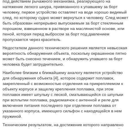
под действием рычажного механизма, реагирующего на
натяжение легкого шнура, привязанного к упавшему за борт
человеку, первое устройство оставляет на воде хорошо видимый
след, по которому судно может вернуться к человеку. След может
быть образован непрерывно выпускаемым за борт стеклянным
порошком, взвешенном в растворе на маслянистой основе, или
пеной, которая перед выбросом за борт под давлением
пропускается через краситель.
Недостатком данного технического решения является невысокая
вероятность обнаружения объекта, поскольку окрашенное пятно
может быть снесено течением, и обнаружить упавшего за борт
человека будет затруднительно.
Наиболее близким к ближайшему аналогу является устройство
для обнаружения объекта [4], которое содержит поплавок,
закрепленный с возможностью отделения на прикрепляемом к
объекту корпусе и защелку крепления поплавка, при этом
поплавок имеет шпульку с леской, сматывающейся со шпульки
при всплытии поплавка, радиомаячок с антенной и реле для
включения питания последнего при отделении поплавка от
указанного корпуса, имеющего сильфон с находящейся в нем
пружиной.
Техническим результатом, на достижение которого направлено