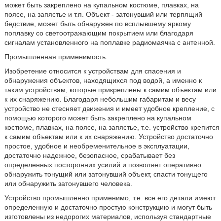
может быть закреплено на купальном костюме, плавках, на
поясе, на запястье и т.п. Объект - затонувший или терпящий
бедствие, может быть обнаружен по всплывшему яркому
поплавку со светоотражающим покрытием или благодаря
сигналам установленного на поплавке радиомаячка с антенной.
Промышленная применимость.
Изобретение относится к устройствам для спасения и
обнаружения объектов, находящихся под водой, а именно к
таким устройствам, которые прикреплены к самим объектам или
к их снаряжению. Благодаря небольшим габаритам и весу
устройство не стесняет движения и имеет удобное крепление, с
помощью которого может быть закреплено на купальном
костюме, плавках, на поясе, на запястье, т.е. устройство крепится
к самим объектам или к их снаряжению. Устройство достаточно
простое, удобное и необременительное в эксплуатации,
достаточно надежное, безопасное, срабатывает без
определенных посторонних усилий и позволяет оперативно
обнаружить тонущий или затонувший объект, спасти тонущего
или обнаружить затонувшего человека.
Устройство промышленно применимо, т.е. все его детали имеют
определенную и достаточно простую конструкцию и могут быть
изготовлены из недорогих материалов, используя стандартные