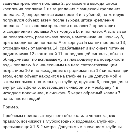
защелки крепления поплавка 2, до момента выхода штока
крепления поплавка 1 из зацепления с защелкой крепления
поплавка 2, определяется жиклером 8 и глубиной, на которую
погрузился объект, затем после выхода штока крепления
поплавка 1 из защелки крепления поплавка 2 происходит
отсоединение поплавка А от корпуса Б, и поплавок А всплывает
на поверхность, разматывая леску, намотанную на шпульку 3,
при отсоединении поплавка А от корпуса Б магнитное реле 13,
отсоединяясь от магнита 14, срабатывает и включает питание
радиомаячка 12 с антенной 11, передающей сигналы, объект
обнаруживают по всплывшему и плавающему на поверхности
воды поплавку А с нанесенным на него светоотражающим
покрытием 10 и по исходящим от радиомаячка 12 сигналам при
этом, если объект находится на глубине выше допустимой и
затем всплывает на меньшую глубину, пружина 6, находящаяся
внутри сильфона 5, возвращает сильфон 5 и мембрану 4 в
исходное положение, и сильфон 5 через обратный клапан 7
наполняется водой.
Пример.
Проблемы поиска затонувшего объекта или человека, как
правило, возникают в глубоководных водоемах, глубиной,
превышающей 1.5-2 метра. Допустимым значением глубины