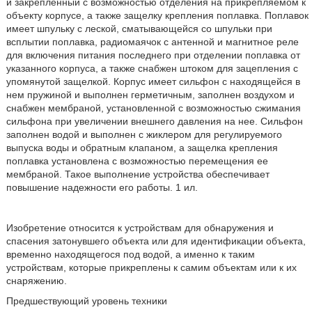
и закрепленный с возможностью отделения на прикрепляемом к
объекту корпусе, а также защелку крепления поплавка. Поплавок
имеет шпульку с леской, сматывающейся со шпульки при
всплытии поплавка, радиомаячок с антенной и магнитное реле
для включения питания последнего при отделении поплавка от
указанного корпуса, а также снабжен штоком для зацепления с
упомянутой защелкой. Корпус имеет сильфон с находящейся в
нем пружиной и выполнен герметичным, заполнен воздухом и
снабжен мембраной, установленной с возможностью сжимания
сильфона при увеличении внешнего давления на нее. Сильфон
заполнен водой и выполнен с жиклером для регулируемого
выпуска воды и обратным клапаном, а защелка крепления
поплавка установлена с возможностью перемещения ее
мембраной. Такое выполнение устройства обеспечивает
повышение надежности его работы. 1 ил.
Изобретение относится к устройствам для обнаружения и
спасения затонувшего объекта или для идентификации объекта,
временно находящегося под водой, а именно к таким
устройствам, которые прикреплены к самим объектам или к их
снаряжению.
Предшествующий уровень техники