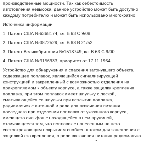
производственные мощности. Так как себестоимость
изготовления невысока, данное устройство может быть доступно
каждому потребителю и может быть использовано многократно.
Источники информации
1. Патент США №6368174, кл. В 63 С 9/08.
2. Патент США №3872529, кл. В 63 В 21/52.
3. Патент Великобритании №1513749, кл. В 63 С 9/00.
4. Патент США №3156933, приоритет от 17.11.1964.
Устройство для обнаружения и спасения затонувшего объекта,
содержащее поплавок, являющийся сигнализирующей
конструкцией и закрепленный с возможностью отделения на
прикрепляемом к объекту корпусе, а также защелку крепления
поплавка, при этом поплавок имеет шпульку с леской,
сматывающейся со шпульки при всплытии поплавка,
радиомаячок с антенной и реле для включения питания
последнего при отделении поплавка от указанного корпуса,
имеющего сильфон с находящейся в нем пружиной,
отличающееся тем, что поплавок с нанесенным на него
светоотражающим покрытием снабжен штоком для зацепления с
защелкой его крепления, а реле включения питания радиомаячка