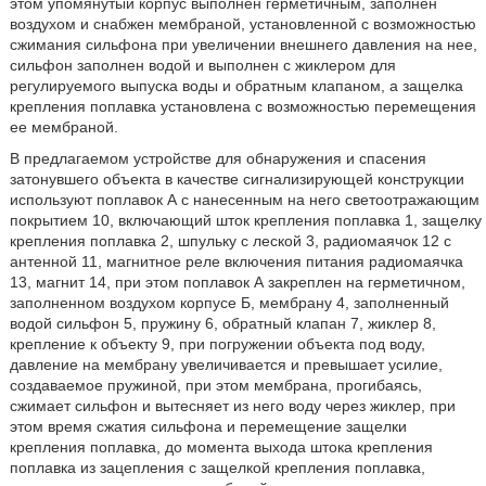
этом упомянутый корпус выполнен герметичным, заполнен
воздухом и снабжен мембраной, установленной с возможностью
сжимания сильфона при увеличении внешнего давления на нее,
сильфон заполнен водой и выполнен с жиклером для
регулируемого выпуска воды и обратным клапаном, а защелка
крепления поплавка установлена с возможностью перемещения
ее мембраной.
В предлагаемом устройстве для обнаружения и спасения
затонувшего объекта в качестве сигнализирующей конструкции
используют поплавок А с нанесенным на него светоотражающим
покрытием 10, включающий шток крепления поплавка 1, защелку
крепления поплавка 2, шпульку с леской 3, радиомаячок 12 с
антенной 11, магнитное реле включения питания радиомаячка
13, магнит 14, при этом поплавок А закреплен на герметичном,
заполненном воздухом корпусе Б, мембрану 4, заполненный
водой сильфон 5, пружину 6, обратный клапан 7, жиклер 8,
крепление к объекту 9, при погружении объекта под воду,
давление на мембрану увеличивается и превышает усилие,
создаваемое пружиной, при этом мембрана, прогибаясь,
сжимает сильфон и вытесняет из него воду через жиклер, при
этом время сжатия сильфона и перемещение защелки
крепления поплавка, до момента выхода штока крепления
поплавка из зацепления с защелкой крепления поплавка,