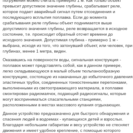
погружения можно считать примерно 1 м. Как только объект
превысит допустимое значение глубины, срабатывает реле,
которое подает аварийный сигнал путем отсоединения и
последующего всплытия поплавка. Если до момента
срабатывания реле глубины объект поднимается выше
допустимого значения глубины, реле возвращается в исходное
состояние, т.е. происходит обратный отсчет времени до
исходного значения. Допустимая глубина - примерно 1 м -
выбрана, исходя из того, что затонувший объект, или человек, при
глубинах, менее 1 метра, виден.
Оказавшись на поверхности воды, сигнальная конструкция -
поплавок может представлять собой, как в данном примере,
легко складывающуюся в малый объем тюльпанообразную
конструкцию, состоящую из накачанных до избыточного давления
эластичных трубок, соединенных тонкостенными перепонками,
выполненными из светоотражающего материала, в поплавке
смонтирован радиомаячок, подающий радиосигналы, которые
могут восприниматься спасательными станциями,
расположенными в местах массового купания отдыхающих.
Данное устройство предназначено для быстрого обнаружения и
спасения людей в водоемах - купающихся детей и взрослых.
Благодаря небольшим габаритам и весу устройство не стесняет
движения и имеет удобное крепление, с помощью которого