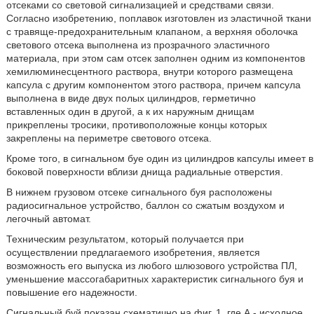
отсеками со световой сигнализацией и средствами связи.
Согласно изобретению, поплавок изготовлен из эластичной ткани
с травяще-предохранительным клапаном, а верхняя оболочка
светового отсека выполнена из прозрачного эластичного
материала, при этом сам отсек заполнен одним из компонентов
хемилюминесцентного раствора, внутри которого размещена
капсула с другим компонентом этого раствора, причем капсула
выполнена в виде двух полых цилиндров, герметично
вставленных один в другой, а к их наружным днищам
прикреплены тросики, противоположные концы которых
закреплены на периметре светового отсека.
Кроме того, в сигнальном буе один из цилиндров капсулы имеет в
боковой поверхности вблизи днища радиальные отверстия.
В нижнем грузовом отсеке сигнального буя расположены
радиосигнальное устройство, баллон со сжатым воздухом и
легочный автомат.
Техническим результатом, который получается при
осуществлении предлагаемого изобретения, является
возможность его выпуска из любого шлюзового устройства ПЛ,
уменьшение массогабаритных характеристик сигнального буя и
повышение его надежности.
Сигнальный буй показан схематично на фиг. 1, где А - исходное