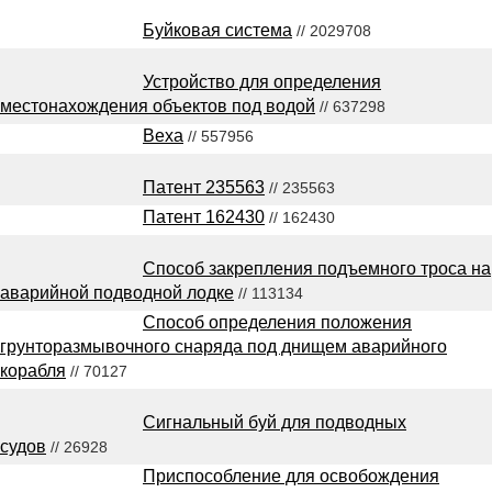
Буйковая система
// 2029708
Устройство для определения
местонахождения объектов под водой
// 637298
Веха
// 557956
Патент 235563
// 235563
Патент 162430
// 162430
Способ закрепления подъемного троса на
аварийной подводной лодке
// 113134
Способ определения положения
грунторазмывочного снаряда под днищем аварийного
корабля
// 70127
Сигнальный буй для подводных
судов
// 26928
Приспособление для освобождения