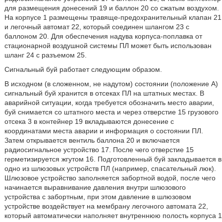
для размещения донесений 19 и баллон 20 со сжатым воздухом.
На корпусе 1 размещены травяще-предохранительный клапан 21
и легочный автомат 22, который соединен шлангом 23 с
баллоном 20. Для обеспечения надува корпуса-поплавка от
стационарной воздушной системы ПЛ может быть использован
шланг 24 с разъемом 25.
Сигнальный буй работает следующим образом.
В исходном (в сложенном, не надутом) состоянии (положение А)
сигнальный буй хранится в отсеках ПЛ на штатных местах. В
аварийной ситуации, когда требуется обозначить место аварии,
буй снимается со штатного места и через отверстие 15 грузового
отсека 3 в контейнер 19 вкладываются донесение с
координатами места аварии и информация о состоянии ПЛ.
Затем открывается вентиль баллона 20 и включается
радиосигнальное устройство 17. После чего отверстие 15
герметизируется жгутом 16. Подготовленный буй закладывается в
одно из шлюзовых устройств ПЛ (например, спасательный люк).
Шлюзовое устройство заполняется забортной водой, после чего
начинается выравнивание давления внутри шлюзового
устройства с забортным, при этом давление в шлюзовом
устройстве воздействует на мембрану легочного автомата 22,
который автоматически наполняет внутреннюю полость корпуса 1