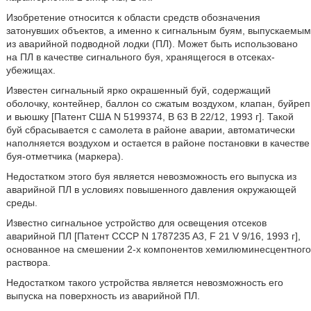
Изобретение относится к области средств обозначения
затонувших объектов, а именно к сигнальным буям, выпускаемым
из аварийной подводной лодки (ПЛ). Может быть использовано
на ПЛ в качестве сигнального буя, хранящегося в отсеках-
убежищах.
Известен сигнальный ярко окрашенный буй, содержащий
оболочку, контейнер, баллон со сжатым воздухом, клапан, буйреп
и вьюшку [Патент США N 5199374, B 63 B 22/12, 1993 г]. Такой
буй сбрасывается с самолета в районе аварии, автоматически
наполняется воздухом и остается в районе постановки в качестве
буя-отметчика (маркера).
Недостатком этого буя является невозможность его выпуска из
аварийной ПЛ в условиях повышенного давления окружающей
среды.
Известно сигнальное устройство для освещения отсеков
аварийной ПЛ [Патент СССР N 1787235 A3, F 21 V 9/16, 1993 г],
основанное на смешении 2-х компонентов хемилюминесцентного
раствора.
Недостатком такого устройства является невозможность его
выпуска на поверхность из аварийной ПЛ.