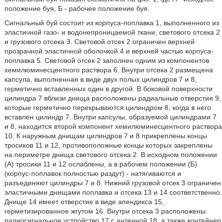
положение буя, Б - рабочее положение буя.
Сигнальный буй состоит из корпуса-поплавка 1, выполненного из
эластичной газо- и водонепроницаемой ткани, светового отсека 2
и грузового отсека 3. Световой отсек 2 ограничен верхней
прозрачной эластичной оболочкой 4 и верхней частью корпуса-
поплавка 5. Световой отсек 2 заполнен одним из компонентов
хемилюминесцентного раствора 6. Внутри отсека 2 размещена
капсула, выполненная в виде двух полых цилиндров 7 и 8,
герметично вставленных один в другой. В боковой поверхности
цилиндра 7 вблизи днища расположены радиальные отверстия 9,
которые герметично перекрываются цилиндром 8, когда в него
вставлен цилиндр 7. Внутри капсулы, образуемой цилиндрами 7
и 8, находится второй компонент хемилюминесцентного раствора
10. К наружным днищам цилиндров 7 и 8 прикреплены концы
тросиков 11 и 12, противоположные концы которых закреплены
на периметре днища светового отсека 2. В исходном положении
(А) тросики 11 и 12 ослаблены, а в рабочем положении (Б)
(корпус-поплавок полностью раздут) - натягиваются и
разъединяют цилиндры 7 и 8. Нижний грузовой отсек 3 ограничен
эластичными днищами поплавка и отсека 13 и 14 соответственно.
Днище 14 имеет отверстие в виде апендикса 15,
герметизированное жгутом 16. Внутри отсека 3 расположены
радиосигнальное устройство 17 с антенной 18, а также контейнер