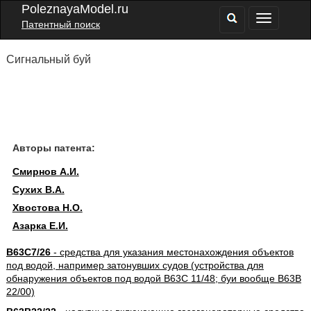
PoleznayaModel.ru
Патентный поиск
Сигнальный буй
Авторы патента:
Смирнов А.И.
Сухих В.А.
Хвостова Н.О.
Азарка Е.И.
B63C7/26
- средства для указания местонахождения объектов
под водой, например затонувших судов (устройства для
обнаружения объектов под водой B63C 11/48; буи вообще B63B
22/00)