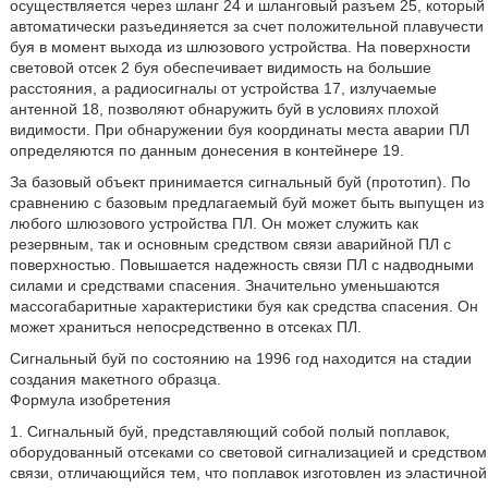
осуществляется через шланг 24 и шланговый разъем 25, который
автоматически разъединяется за счет положительной плавучести
буя в момент выхода из шлюзового устройства. На поверхности
световой отсек 2 буя обеспечивает видимость на большие
расстояния, а радиосигналы от устройства 17, излучаемые
антенной 18, позволяют обнаружить буй в условиях плохой
видимости. При обнаружении буя координаты места аварии ПЛ
определяются по данным донесения в контейнере 19.
За базовый объект принимается сигнальный буй (прототип). По
сравнению с базовым предлагаемый буй может быть выпущен из
любого шлюзового устройства ПЛ. Он может служить как
резервным, так и основным средством связи аварийной ПЛ с
поверхностью. Повышается надежность связи ПЛ с надводными
силами и средствами спасения. Значительно уменьшаются
массогабаритные характеристики буя как средства спасения. Он
может храниться непосредственно в отсеках ПЛ.
Сигнальный буй по состоянию на 1996 год находится на стадии
создания макетного образца.
Формула изобретения
1. Сигнальный буй, представляющий собой полый поплавок,
оборудованный отсеками со световой сигнализацией и средством
связи, отличающийся тем, что поплавок изготовлен из эластичной