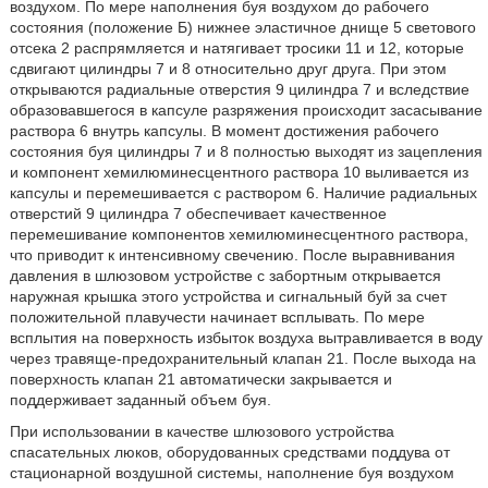
воздухом. По мере наполнения буя воздухом до рабочего
состояния (положение Б) нижнее эластичное днище 5 светового
отсека 2 распрямляется и натягивает тросики 11 и 12, которые
сдвигают цилиндры 7 и 8 относительно друг друга. При этом
открываются радиальные отверстия 9 цилиндра 7 и вследствие
образовавшегося в капсуле разряжения происходит засасывание
раствора 6 внутрь капсулы. В момент достижения рабочего
состояния буя цилиндры 7 и 8 полностью выходят из зацепления
и компонент хемилюминесцентного раствора 10 выливается из
капсулы и перемешивается с раствором 6. Наличие радиальных
отверстий 9 цилиндра 7 обеспечивает качественное
перемешивание компонентов хемилюминесцентного раствора,
что приводит к интенсивному свечению. После выравнивания
давления в шлюзовом устройстве с забортным открывается
наружная крышка этого устройства и сигнальный буй за счет
положительной плавучести начинает всплывать. По мере
всплытия на поверхность избыток воздуха вытравливается в воду
через травяще-предохранительный клапан 21. После выхода на
поверхность клапан 21 автоматически закрывается и
поддерживает заданный объем буя.
При использовании в качестве шлюзового устройства
спасательных люков, оборудованных средствами поддува от
стационарной воздушной системы, наполнение буя воздухом