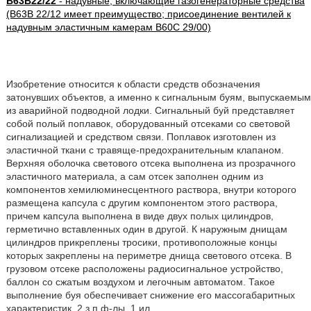
B63B22/22
- надувные; включающие газогенераторные средства
(B63B 22/12 имеет преимущество; присоединение вентилей к
надувным эластичным камерам B60C 29/00)
Изобретение относится к области средств обозначения
затонувших объектов, а именно к сигнальным буям, выпускаемым
из аварийной подводной лодки. Сигнальный буй представляет
собой полый поплавок, оборудованный отсеками со световой
сигнализацией и средством связи. Поплавок изготовлен из
эластичной ткани с травяще-предохранительным клапаном.
Верхняя оболочка светового отсека выполнена из прозрачного
эластичного материала, а сам отсек заполнен одним из
компонентов хемилюминесцентного раствора, внутри которого
размещена капсула с другим компонентом этого раствора,
причем капсула выполнена в виде двух полых цилиндров,
герметично вставленных один в другой. К наружным днищам
цилиндров прикреплены тросики, противоположные концы
которых закреплены на периметре днища светового отсека. В
грузовом отсеке расположены радиосигнальное устройство,
баллон со сжатым воздухом и легочным автоматом. Такое
выполнение буя обеспечивает снижение его массогабаритных
характеристик. 2 з.п.ф-лы, 1 ил.