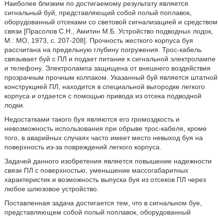
Наиболее близким по достигаемому результату является
сигнальный буй, представляющий собой полый поплавок,
оборудованный отсеками со световой сигнализацией и средством
связи [Прасолов С.Н., Амитин М.Б. Устройство подводных лодок,
М.: МО, 1973, с. 207-208]. Прочность жесткого корпуса буя
рассчитана на предельную глубину погружения. Трос-кабель
связывает буй с ПЛ и подает питание к сигнальной электролампе
и телефону. Электролампа защищена от внешнего воздействия
прозрачным прочным колпаком. Указанный буй является штатной
конструкцией ПЛ, находится в специальной выгородке легкого
корпуса и отдается с помощью привода из отсека подводной
лодки.
Недостатками такого буя являются его громоздкость и
невозможность использования при обрыве трос-кабеля, кроме
того, в аварийных случаях часто имеет место невыход буя на
поверхность из-за повреждений легкого корпуса.
Задачей данного изобретения является повышение надежности
связи ПЛ с поверхностью, уменьшение массогабаритных
характеристик и возможность выпуска буя из отсеков ПЛ через
любое шлюзовое устройство.
Поставленная задача достигается тем, что в сигнальном буе,
представляющем собой полый поплавок, оборудованный