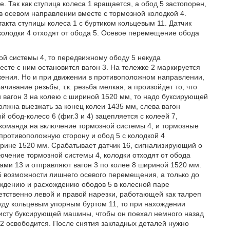
 Так как ступица колеса 1 вращается, а обод 5 застопорен,
в осевом направлении вместе с тормозной колодкой 4.
кта ступицы колеса 1 с буртиком кольцевым 11. Датчик
колодки 4 отходят от обода 5. Осевое перемещение обода
й системы 4, то передвижному ободу 5 некуда
сте с ним остановится вагон 3. На тележке 2 маркируется
ния. Но и при движении в противоположном направлении,
чивание резьбы, т.к. резьба мелкая, а произойдет то, что
ти вагон 3 на колею с шириной 1520 мм, то надо буксирующей
олжна выезжать за конец колеи 1435 мм, слева вагон
обод-колесо 6 (фиг.3 и 4) зацепляется с колеей 7,
 команда на включение тормозной системы 4, и тормозные
противоположную сторону и обод 5 с колодкой 4
ирине 1520 мм. Срабатывает датчик 16, сигнализирующий о
лючение тормозной системы 4, колодки отходят от обода
ами 13 и отправляют вагон 3 по колее 8 шириной 1520 мм.
 5 возможности лишнего осевого перемещения, а только до
ождению и расхождению ободов 5 в колесной паре
ветственно левой и правой нарезки, работающей как талреп
ежду кольцевым упорным буртом 11, то при нахождении
нисту буксирующей машины, чтобы он поехал немного назад
 12 освободится. После снятия закладных деталей нужно