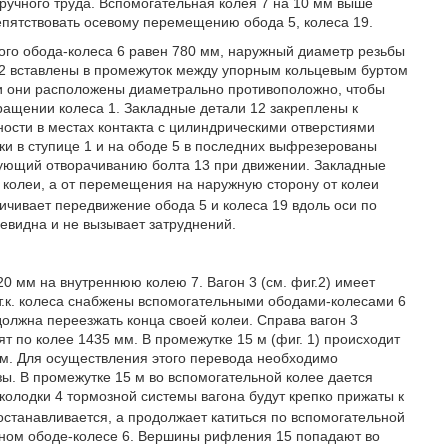
ручного труда. Вспомогательная колея 7 на 10 мм выше
репятствовать осевому перемещению обода 5, колеса 19.
го обода-колеса 6 равен 780 мм, наружный диаметр резьбы
12 вставлены в промежуток между упорным кольцевым буртом
, и они расположены диаметрально противоположно, чтобы
ащении колеса 1. Закладные детали 12 закреплены к
ости в местах контакта с цилиндрическими отверстиями
очки в ступице 1 и на ободе 5 в последних выфрезерованы
твующий отворачиванию болта 13 при движении. Закладные
 колеи, а от перемещения на наружную сторону от колеи
ичивает передвижение обода 5 и колеса 19 вдоль оси по
очевидна и не вызывает затруднений.
0 мм на внутреннюю колею 7. Вагон 3 (см. фиг.2) имеет
7, т.к. колеса снабжены вспомогательными ободами-колесами 6
олжна переезжать конца своей колеи. Справа вагон 3
т по колее 1435 мм. В промежутке 15 м (фиг. 1) происходит
мм. Для осуществления этого перевода необходимо
азы. В промежутке 15 м во вспомогательной колее дается
колодки 4 тормозной системы вагона будут крепко прижаты к
останавливается, а продолжает катиться по вспомогательной
ьном ободе-колесе 6. Вершины рифления 15 попадают во