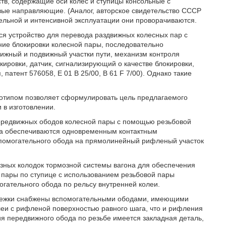
тв, содержащие оси колес и ступицы консольные с
е направляющие. (Аналог, авторское свидетельство СССР
тельной и интенсивной эксплуатации они проворачиваются.
ся устройство для перевода раздвижных колесных пар с
ие блокировки колесной пары, последовательно
ижный и подвижный участки пути, механизм контроля
ировки, датчик, сигнализирующий о качестве блокировки,
патент 576058, Е 01 В 25/00, В 61 F 7/00). Однако такие
тотипом позволяет сформулировать цель предлагаемого
 в изготовлении.
передвижных ободов колесной пары с помощью резьбовой
рта обеспечиваются одновременным контактным
спомогательного обода на прямолинейный рифленый участок
озных колодок тормозной системы вагона для обеспечения
пары по ступице с использованием резьбовой пары
гательного обода по рельсу внутренней колеи.
тележки снабжены вспомогательными ободами, имеющими
леи с рифленой поверхностью равного шага, что и рифления
я передвижного обода по резьбе имеется закладная деталь,