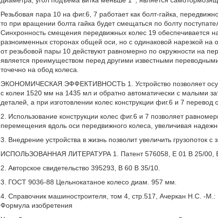
Резьбовая пара 10 на фиг.6, 7 работает как болт-гайка, передвижно
то при вращении болта гайка будет смещаться по болту поступате
Синхронность смещения передвижных колес 19 обеспечивается на
разноименных сторонах общей оси, но с одинаковой нарезкой н
от резьбовой пары 10 действуют равномерно по окружности на пер
является преимуществом перед другими известными переводными 
точечно на обод колеса.
ЭКОНОМИЧЕСКАЯ ЭФФЕКТИВНОСТЬ 1. Устройство позволяет осуще
с колеи 1520 мм на 1435 мл и обратно автоматически с малыми за
деталей, а при изготовлении колес конструкции фиг.6 и 7 перевод
2. Использование конструкции колес фиг.6 и 7 позволяет равноме
перемещения вдоль оси передвижного колеса, увеличивая надежно
3. Внедрение устройства в жизнь позволит увеличить грузопоток с з
ИСПОЛЬЗОВАННАЯ ЛИТЕРАТУРА 1. Патент 576058, E 01 В 25/00, B 
2. Авторское свидетельство 395293, В 60 В 35/10.
3. ГОСТ 9036-88 Цельнокатаное колесо диам. 957 мм.
4. Справочник машиностроителя, том 4, стр.517, Ачеркан Н.С. -М.: 
Формула изобретения