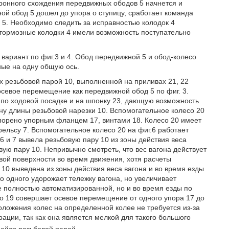
ронного схождения передвижных ободов 5 начнется и
ной обод 5 дошел до упора о ступицу, сработает команда
а 5. Необходимо следить за исправностью колодок 4
 тормозные колодки 4 имели возможность поступательно
к вариант по фиг.3 и 4. Обод передвижной 5 и обод-колесо
ные на одну общую ось.
ых резьбовой парой 10, выполненной на приливах 21, 22
осевое перемещение как передвижной обод 5 по фиг. 3.
 по ходовой посадке и на шпонку 23, дающую возможность
ну длины резьбовой нарезки 10. Вспомогательное колесо 20
опорено упорным фланцем 17, винтами 18. Колесо 20 имеет
рельсу 7. Вспомогательное колесо 20 на фиг.6 работает
.6 и 7 вывела резьбовую пару 10 из зоны действия веса
овую пару 10. Непривычно смотреть, что вес вагона действует
вой поверхности во время движения, хотя расчеты
 10 выведена из зоны действия веса вагона и во время езды
о одного удорожает тележку вагона, но увеличивает
е полностью автоматизированной, но и во время езды по
о 19 совершает осевое перемещение от одного упора 17 до
оложения колес на определенной колее не требуется из-за
рации, так как она является мелкой для такого большого
ейся резьбовой парой.