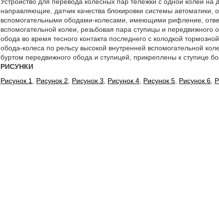
Устройство для перевода колесных пар тележки с одной колеи на 
направляющие, датчик качества блокировки системы автоматики, 
вспомогательными ободами-колесами, имеющими рифление, отве
вспомогательной колеи, резьбовая пара ступицы и передвижного
обода во время тесного контакта последнего с колодкой тормозн
обода-колеса по рельсу высокой внутренней вспомогательной кол
буртом передвижного обода и ступицей, прикреплены к ступице бо
РИСУНКИ
Рисунок 1
,
Рисунок 2
,
Рисунок 3
,
Рисунок 4
,
Рисунок 5
,
Рисунок 6
,
Р