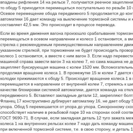
впадины рифления 14 на рельсе 7, получается реечное зацепление.
то ободу 5 приходится перемещаться поступательно по резьбе 10 
Осевое перемещение обода передвижного 5 продолжается до конта
автоматики 16 дает команду на выключение тормозной системы и 
составляет 42,5 мм. Это происходит в процессе перевода.
Если во время движения вагона произошло срабатывание тормозно
перемещаться в осевом направлении и колесо 1 остановится, а вме
стрелка с рекомендуемым преимущественным направлением движе
указанном стрелкой, при торможении не будет происходить провора
колесо 1 остановится, а вместе с ним вагон 3. Если надо перевес
машиной справа завести вагон 3 на колею 7, но сама машина не д
зацепляет буксирующая машина с колеи 1520 мм. Вспомогательный 
продолжая вращение колеса 1. В промежутке 15 м колеи 7 дается
колодки прижимаются к ободу 5. Происходит вращение колеса 1 в 
перемещается в направлении от внутреней колеи 7, стремясь к ш
качестве блокировки системой автоматики, дается команда на отк
передвижного 5. Вставляют закладные детали 12, закрепляют болт
Фланец 17 конструктивно дублирует автоматику 16, не дает ободу
упора. Обод 5 перемешается от упора до упора. Синхронному сх
способствует наличие в резьбовой паре 10 на сторонах осей соот
ГОСТ 9690-71. В случае, если закладная деталь 12 туго зажата м
колеса 1 на внутренних рельсах колеи 7 надо дать команду маши
при включенной тормозной системе, т.е. в свою сторону, и деталь