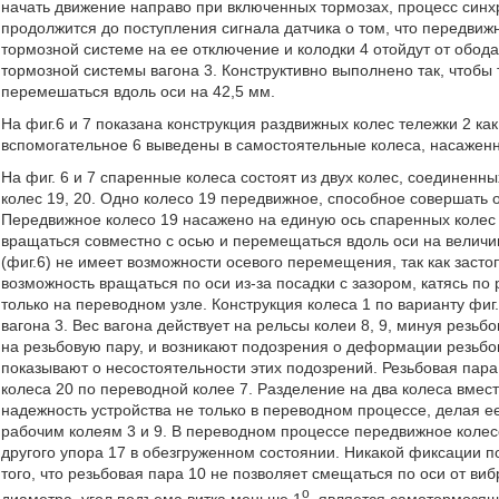
начать движение направо при включенных тормозах, процесс синх
продолжится до поступления сигнала датчика о том, что передвиж
тормозной системе на ее отключение и колодки 4 отойдут от обод
тормозной системы вагона 3. Конструктивно выполнено так, чтобы
перемешаться вдоль оси на 42,5 мм.
На фиг.6 и 7 показана конструкция раздвижных колес тележки 2 ка
вспомогательное 6 выведены в самостоятельные колеса, насажен
На фиг. 6 и 7 спаренные колеса состоят из двух колес, соединенн
колес 19, 20. Одно колесо 19 передвижное, способное совершать 
Передвижное колесо 19 насажено на единую ось спаренных колес
вращаться совместно с осью и перемещаться вдоль оси на величи
(фиг.6) не имеет возможности осевого перемещения, так как заст
возможность вращаться по оси из-за посадки с зазором, катясь по 
только на переводном узле. Конструкция колеса 1 по варианту фиг
вагона 3. Вес вагона действует на рельсы колеи 8, 9, минуя резьб
на резьбовую пару, и возникают подозрения о деформации резьбо
показывают о несостоятельности этих подозрений. Резьбовая пара
колеса 20 по переводной колее 7. Разделение на два колеса вмест
надежность устройства не только в переводном процессе, делая е
рабочим колеям 3 и 9. В переводном процессе передвижное колес
другого упора 17 в обезгруженном состоянии. Никакой фиксации п
того, что резьбовая пара 10 не позволяет смещаться по оси от виб
o
диаметра, угол подъема витка меньше 1
, является самотормозящ