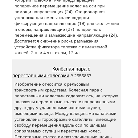
который позволяет или предотвращает
поперечное перемещение колес на оси при
помощи направляющих (24). Стационарная
установка для смены колеи содержит
фиксирующие направляющие (19) для скольжения
и опоры, направляющие (27) поперечного
перемещения и замыкающие направляющие (24).
Достигается снижение риска размыкания
устройства фиксатора тележки с изменяемой
колеей. 2 н. и 4 з.п. ф-лы, 17 ил.
Колёсная пара с
переставными колёсами
// 2555867
Изобретение относится к рельсовым
транспортным средствам. Колесная пара с
переставными колесами содержит ось, на которую
насажены переставные колеса с направленными
друг к другу удлиненными частями ступиц,
имеющими шлицы. Между шлицевыми канавками
установлены торообразные сателлиты, имеющие
свободу перемещения вдоль оси по шлицам
сопрягаемых ступиц и переставных колес.
Переставные колеса имеют удлиненные шлицы.