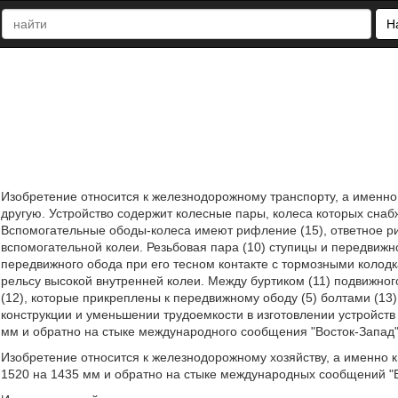
Н
Изобретение относится к железнодорожному транспорту, а именно 
другую. Устройство содержит колесные пары, колеса которых сна
Вспомогательные ободы-колеса имеют рифление (15), ответное р
вспомогательной колеи. Резьбовая пара (10) ступицы и передвиж
передвижного обода при его тесном контакте с тормозными колод
рельсу высокой внутренней колеи. Между буртиком (11) подвижного
(12), которые прикреплены к передвижному ободу (5) болтами (13
конструкции и уменьшении трудоемкости в изготовлении устройств
мм и обратно на стыке международного сообщения "Восток-Запад".
Изобретение относится к железнодорожному хозяйству, а именно к
1520 на 1435 мм и обратно на стыке международных сообщений "В