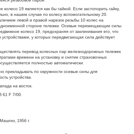
е колесо 19 является как бы гайкой. Если застопорить гайку,
льно, в нашем случае по колесу вспомогательному 20.
личием левой и правой нарезок резьбы 10 колес на
а одноименной стороне тележки. Осевые перемещающие силы
едвижное колесо 19, предохраняя от заклинивания его, что
устройствами, у которых передвигающая сила действует
ствлять перевод колесных пар железнодорожных тележек
тратами времени на установку и снятие страховочных
 осуществляется полностью автоматически.
рно прикладывать по окружности осевые силы для
сть устройства.
апада на восток.
61 F 7/00.
Машгиз, 1956 г.