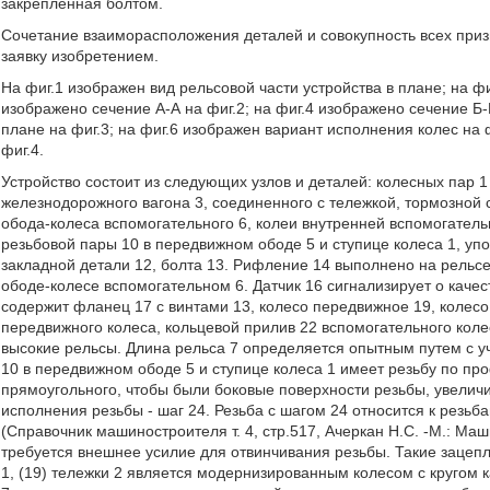
закрепленная болтом.
Сочетание взаиморасположения деталей и совокупность всех приз
заявку изобретением.
На фиг.1 изображен вид рельсовой части устройства в плане; на фи
изображено сечение А-А на фиг.2; на фиг.4 изображено сечение Б-Б
плане на фиг.3; на фиг.6 изображен вариант исполнения колес на 
фиг.4.
Устройство состоит из следующих узлов и деталей: колесных пар 1 
железнодорожного вагона 3, соединенного с тележкой, тормозной 
обода-колеса вспомогательного 6, колеи внутренней вспомогатель
резьбовой пары 10 в передвижном ободе 5 и ступице колеса 1, уп
закладной детали 12, болта 13. Рифление 14 выполнено на рельсе
ободе-колесе вспомогательном 6. Датчик 16 сигнализирует о качес
содержит фланец 17 с винтами 13, колесо передвижное 19, колесо 
передвижного колеса, кольцевой прилив 22 вспомогательного коле
высокие рельсы. Длина рельса 7 определяется опытным путем с у
10 в передвижном ободе 5 и ступице колеса 1 имеет резьбу по п
прямоугольного, чтобы были боковые поверхности резьбы, увели
исполнения резьбы - шаг 24. Резьба с шагом 24 относится к резьб
(Справочник машиностроителя т. 4, стр.517, Ачеркан Н.С. -М.: Маш
требуется внешнее усилие для отвинчивания резьбы. Такие заце
1, (19) тележки 2 является модернизированным колесом с кругом к