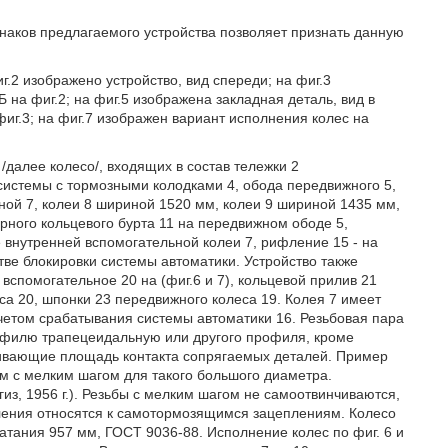
наков предлагаемого устройства позволяет признать данную
г.2 изображено устройство, вид спереди; на фиг.3
 на фиг.2; на фиг.5 изображена закладная деталь, вид в
фиг.3; на фиг.7 изображен вариант исполнения колес на
/далее колесо/, входящих в состав тележки 2
системы с тормозными колодками 4, обода передвижного 5,
ной 7, колеи 8 шириной 1520 мм, колеи 9 шириной 1435 мм,
орного кольцевого бурта 11 на передвижном ободе 5,
 внутренней вспомогательной колеи 7, рифление 15 - на
тве блокировки системы автоматики. Устройство также
вспомогательное 20 на (фиг.6 и 7), кольцевой прилив 21
са 20, шпонки 23 передвижного колеса 19. Колея 7 имеет
четом срабатывания системы автоматики 16. Резьбовая пара
рофилю трапецеидальную или другого профиля, кроме
чивающие площадь контакта сопрягаемых деталей. Пример
ам с мелким шагом для такого большого диаметра.
гиз, 1956 г.). Резьбы с мелким шагом не самоотвинчиваются,
пления относятся к самотормозящимся зацеплениям. Колесо
атания 957 мм, ГОСТ 9036-88. Исполнение колес по фиг. 6 и