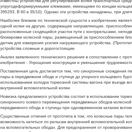
Известны устройства для регулирования колеи транспортных средс
упругодеформируемыми клеммами, имеющими по концам кольцевы
395293, В 60 в 35/10). Однако эти устройства ненадежны, при дли
Наиболее близким по технической сущности к изобретению являет
одной колеи на другую, содержащее направляющие, приспособлен
расположенные сходящийся участок пути с контррельсами, неподв
блокировки колесной пары, размещенный за приспособлением блок
датчик для измерения усилия нагружающего устройства. (Прототип, 
устройства сложные и дорогостоящие.
Анализ заявленного технического решения в сопоставлении с про
изобретения - Упрощение конструкции и уменьшение трудоемкости
Поставленная цель достигается тем, что синхронные схождения 
пары в передвижном ободе и ступице до упорного кольцевого бу
использованием колодок тормозной системы вагона при въезде в
внутренней вспомогательной колеи.
Новизна предлагаемого устройства состоит в использовании торм
синхронного осевого перемещения передвижных ободов колесной 
передвижного обода и ступицы при одновременном катании вспомо
Существенные отличия от прототипа в том, что колесные пары 
возможность катиться по рельсам внутренней вспомогательной ко
на вспомогательных ободах. Для предохранения от проворачивани