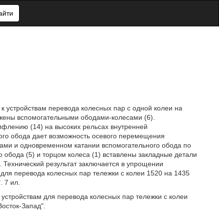
айти
к устройствам перевода колесных пар с одной колеи на
бжены вспомогательными ободами-колесами (6).
ифлению (14) на высоких рельсах внутренней
ного обода дает возможность осевого перемещения
ками и одновременном катании вспомогательного обода по
 обода (5) и торцом колеса (1) вставлены закладные детали
). Технический результат заключается в упрощении
 для перевода колесных пар тележки с колеи 1520 на 1435
 7 ил.
 устройствам для перевода колесных пар тележки с колеи
осток-Запад".