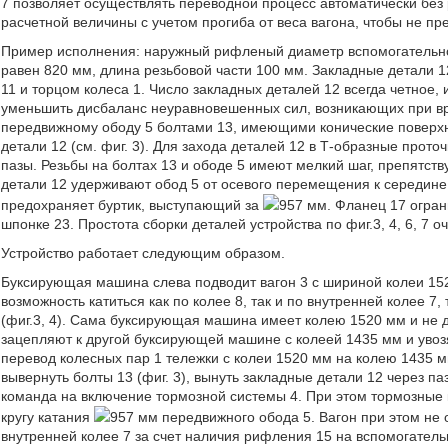
7 позволяет осуществлять переводной процесc автоматически без 
расчетной величины с учетом прогиба от веса вагона, чтобы не п
Пример исполнения: наружный рифленый диаметр вспомогательно
равен 820 мм, длина резьбовой части 100 мм. Закладные детали 
11 и торцом колеса 1. Число закладных деталей 12 всегда четное
уменьшить дисбаланс неуравновешенных сил, возникающих при вр
передвижному ободу 5 болтами 13, имеющими конические поверхн
детали 12 (см. фиг. 3). Для захода деталей 12 в Т-образные прот
пазы. Резьбы на болтах 13 и ободе 5 имеют мелкий шаг, препятс
детали 12 удерживают обод 5 от осевого перемещения к середине
предохраняет буртик, выступающий за
957 мм. Фланец 17 огран
шпонке 23. Простота сборки деталей устройства по фиг.3, 4, 6, 7 
Устройство работает следующим образом.
Буксирующая машина слева подводит вагон 3 с шириной колеи 152
возможность катиться как по колее 8, так и по внутренней колее 
(фиг.3, 4). Сама буксирующая машина имеет колею 1520 мм и не д
зацепляют к другой буксирующей машине с колеей 1435 мм и увозя
перевод колесных пар 1 тележки с колеи 1520 мм на колею 1435 
вывернуть болты 13 (фиг. 3), вынуть закладные детали 12 через п
команда на включение тормозной системы 4. При этом тормозные 
кругу катания
957 мм передвижного обода 5. Вагон при этом не 
внутренней колее 7 за счет наличия рифления 15 на вспомогател