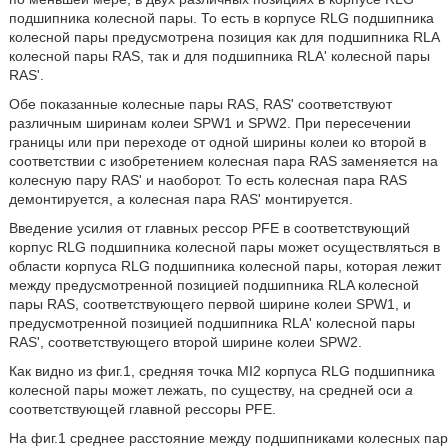
подшипника колесной пары. То есть в корпусе RLG подшипника
колесной пары предусмотрена позиция как для подшипника RLA
колесной пары RAS, так и для подшипника RLA' колесной пары
RAS'.
Обе показанные колесные пары RAS, RAS' соответствуют
различным ширинам колеи SPW1 и SPW2. При пересечении
границы или при переходе от одной ширины колеи ко второй в
соответствии с изобретением колесная пара RAS заменяется на
колесную пару RAS' и наоборот. То есть колесная пара RAS
демонтируется, а колесная пара RAS' монтируется.
Введение усилия от главных рессор PFE в соответствующий
корпус RLG подшипника колесной пары может осуществляться в
области корпуса RLG подшипника колесной пары, которая лежит
между предусмотренной позицией подшипника RLA колесной
пары RAS, соответствующего первой ширине колеи SPW1, и
предусмотренной позицией подшипника RLA' колесной пары
RAS', соответствующего второй ширине колеи SPW2.
Как видно из фиг.1, средняя точка MI2 корпуса RLG подшипника
колесной пары может лежать, по существу, на средней оси
а
соответствующей главной рессоры PFE.
На фиг.1 среднее расстояние между подшипниками колесных пар