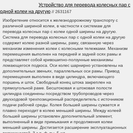
Устройство для перевода колесных пар с
одной колеи на другую
// 2631167
Изобретение относится к железнодорожному транспорту с
различной шириной колеи, в частности к системам для
перевода колесных пар с колеи одной ширины на другую.
Система для перевода колесных пар с одной колеи на другую
содержит колею разной ширины, раму, связанную через
механизм изменения колеи с колесными тележками. Механизм
перемещения выполнен на передней и задней осях рамы и
представляет собой кривошипно-ползунные механизмы
ломающегося подкоса. Оси колес шарнирно установлены на
дополнительных звеньях, параллельных оси рамы. Привод
перемещения выполнен в виде цилиндра, включающего
поршень и шток. Свободный конец штока закреплен на
прямоугольной раме. Бесштоковая и штоковая полости
цилиндра соединены посредством трубопроводов через
двухходовой трехпозиционный распределитель с источником
подачи рабочей среды. Колея большей ширины сужается и
плавно переходит в колею меньшей ширины. Между колеей
большей ширины установлен дополнительный элемент,
выполненный в виде примыкания и продолжения колеи
меньшей ширины. Достигается расширение эксплуатационных
возможностей. 3 з.п. ф-лы, 5 ил.