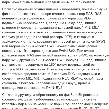
пары может быть выполнен разделенным по горизонтали.
Согласно варианту осуществления изобретения, показанному на
фиг.4а и 4b, возникающее при смене колесных пар RAS, RAS'
поперечное смещение воспринимается корпусом RLG''
подшипника колесной пары, середина гнезда подшипника
которого (= середине подшипника колесной пары) MI1, MI1'
смещается в поперечном направлении к плоскости середины
корпуса (= середине главной рессоры PFE), и который, в
зависимости от использования для первой ширины колеи SPW1
или второй ширины колеи SPW2, может быть смонтирован
повернутым. Это справедливо для P=(N+B)/2. При смене
колесной пары RAS для первой ширины колеи SPW1 на колесную
пару RAS' другой ширины колеи SPW2 корпус RLG'' подшипника
монтируется повернутым на 180° вокруг вертикальной оси
корпуса RLG'' подшипника. В этом варианте осуществления
изобретения средняя точка MI2 корпуса RLG'' подшипника и
средняя точка MI1, MI1' подшипника RLA, RLA' колесной пары
смещены в боковом направлении друг к другу, причем
справедливо соотношение P=(N+B)/2.
Согласно другому, изображенному на фиг.5а и 5b решению,
соответствующему изобретению, возникающее при смене
колесных пар RAS на колесные пары RAS' поперечное смещение
воспринимается двумя различными корпусами RLG''', RLG''''