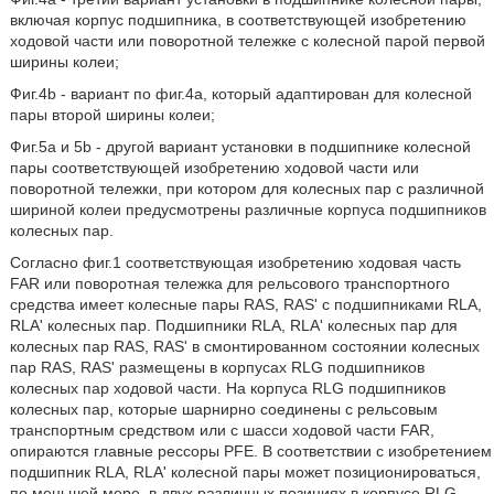
включая корпус подшипника, в соответствующей изобретению
ходовой части или поворотной тележке с колесной парой первой
ширины колеи;
Фиг.4b - вариант по фиг.4а, который адаптирован для колесной
пары второй ширины колеи;
Фиг.5а и 5b - другой вариант установки в подшипнике колесной
пары соответствующей изобретению ходовой части или
поворотной тележки, при котором для колесных пар с различной
шириной колеи предусмотрены различные корпуса подшипников
колесных пар.
Согласно фиг.1 соответствующая изобретению ходовая часть
FAR или поворотная тележка для рельсового транспортного
средства имеет колесные пары RAS, RAS' с подшипниками RLA,
RLA' колесных пар. Подшипники RLA, RLA' колесных пар для
колесных пар RAS, RAS' в смонтированном состоянии колесных
пар RAS, RAS' размещены в корпусах RLG подшипников
колесных пар ходовой части. На корпуса RLG подшипников
колесных пар, которые шарнирно соединены с рельсовым
транспортным средством или с шасси ходовой части FAR,
опираются главные рессоры PFE. В соответствии с изобретением
подшипник RLA, RLA' колесной пары может позиционироваться,
по меньшей мере, в двух различных позициях в корпусе RLG