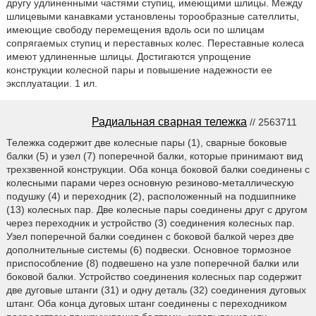
другу удлиненными частями ступиц, имеющими шлицы. Между
шлицевыми канавками установлены торообразные сателлиты,
имеющие свободу перемещения вдоль оси по шлицам
сопрягаемых ступиц и переставных колес. Переставные колеса
имеют удлиненные шлицы. Достигаются упрощение
конструкции колесной пары и повышение надежности ее
эксплуатации. 1 ил.
Радиальная сварная тележка
// 2563711
Тележка содержит две колесные пары (1), сварные боковые
балки (5) и узел (7) поперечной балки, которые принимают вид
трехзвенной конструкции. Оба конца боковой балки соединены с
колесными парами через основную резиново-металлическую
подушку (4) и переходник (2), расположенный на подшипнике
(13) колесных пар. Две колесные пары соединены друг с другом
через переходник и устройство (3) соединения колесных пар.
Узел поперечной балки соединен с боковой балкой через две
дополнительные системы (6) подвески. Основное тормозное
приспособление (8) подвешено на узле поперечной балки или
боковой балки. Устройство соединения колесных пар содержит
две дуговые штанги (31) и одну деталь (32) соединения дуговых
штанг. Оба конца дуговых штанг соединены с переходником