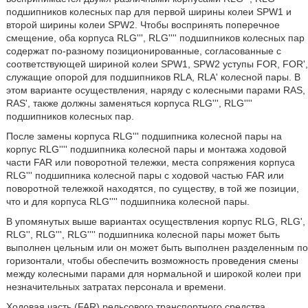
подшипников колесных пар для первой ширины колеи SPW1 и
второй ширины колеи SPW2. Чтобы воспринять поперечное
смещение, оба корпуса RLG''', RLG'''' подшипников колесных пар
содержат по-разному позиционированные, согласованные с
соответствующей шириной колеи SPW1, SPW2 уступы FOR, FOR',
служащие опорой для подшипников RLA, RLA' колесной пары. В
этом варианте осуществления, наряду с колесными парами RAS,
RAS', также должны заменяться корпуса RLG''', RLG''''
подшипников колесных пар.
После замены корпуса RLG''' подшипника колесной пары на
корпус RLG'''' подшипника колесной пары и монтажа ходовой
части FAR или поворотной тележки, места сопряжения корпуса
RLG''' подшипника колесной пары с ходовой частью FAR или
поворотной тележкой находятся, по существу, в той же позиции,
что и для корпуса RLG'''' подшипника колесной пары.
В упомянутых выше вариантах осуществления корпус RLG, RLG',
RLG'', RLG''', RLG'''' подшипника колесной пары может быть
выполнен цельным или он может быть выполнен разделенным по
горизонтали, чтобы обеспечить возможность проведения смены
между колесными парами для нормальной и широкой колеи при
незначительных затратах персонала и времени.
Ходовая часть (FAR) рельсового транспортного средства,