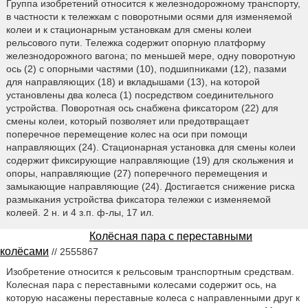
Группа изобретений относится к железнодорожному транспорту,
в частности к тележкам с поворотными осями для изменяемой
колеи и к стационарным установкам для смены колеи
рельсового пути. Тележка содержит опорную платформу
железнодорожного вагона; по меньшей мере, одну поворотную
ось (2) с опорными частями (10), подшипниками (12), пазами
для направляющих (18) и вкладышами (13), на которой
установлены два колеса (1) посредством соединительного
устройства. Поворотная ось снабжена фиксатором (22) для
смены колеи, который позволяет или предотвращает
поперечное перемещение колес на оси при помощи
направляющих (24). Стационарная установка для смены колеи
содержит фиксирующие направляющие (19) для скольжения и
опоры, направляющие (27) поперечного перемещения и
замыкающие направляющие (24). Достигается снижение риска
размыкания устройства фиксатора тележки с изменяемой
колеей. 2 н. и 4 з.п. ф-лы, 17 ил.
Колёсная пара с переставными
колёсами
// 2555867
Изобретение относится к рельсовым транспортным средствам.
Колесная пара с переставными колесами содержит ось, на
которую насажены переставные колеса с направленными друг к