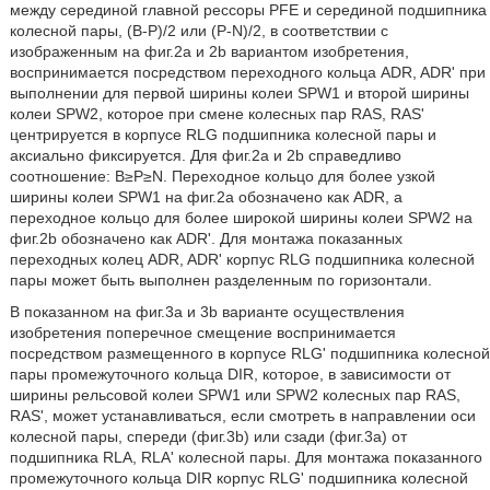
между серединой главной рессоры PFE и серединой подшипника
колесной пары, (B-P)/2 или (P-N)/2, в соответствии с
изображенным на фиг.2а и 2b вариантом изобретения,
воспринимается посредством переходного кольца ADR, ADR' при
выполнении для первой ширины колеи SPW1 и второй ширины
колеи SPW2, которое при смене колесных пар RAS, RAS'
центрируется в корпусе RLG подшипника колесной пары и
аксиально фиксируется. Для фиг.2а и 2b справедливо
соотношение: B≥P≥N. Переходное кольцо для более узкой
ширины колеи SPW1 на фиг.2а обозначено как ADR, а
переходное кольцо для более широкой ширины колеи SPW2 на
фиг.2b обозначено как ADR'. Для монтажа показанных
переходных колец ADR, ADR' корпус RLG подшипника колесной
пары может быть выполнен разделенным по горизонтали.
В показанном на фиг.3а и 3b варианте осуществления
изобретения поперечное смещение воспринимается
посредством размещенного в корпусе RLG' подшипника колесной
пары промежуточного кольца DIR, которое, в зависимости от
ширины рельсовой колеи SPW1 или SPW2 колесных пар RAS,
RAS', может устанавливаться, если смотреть в направлении оси
колесной пары, спереди (фиг.3b) или сзади (фиг.3а) от
подшипника RLA, RLA' колесной пары. Для монтажа показанного
промежуточного кольца DIR корпус RLG' подшипника колесной