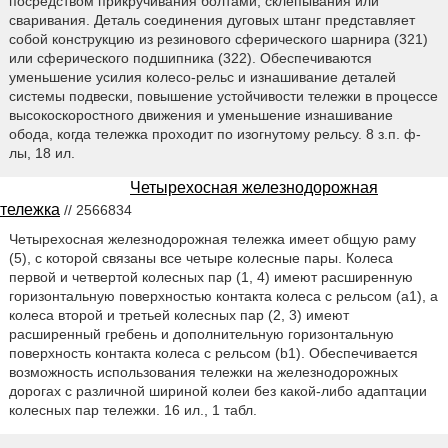
посредством прикручивания болтами, склепывания или
сваривания. Деталь соединения дуговых штанг представляет
собой конструкцию из резинового сферического шарнира (321)
или сферического подшипника (322). Обеспечиваются
уменьшение усилия колесо-рельс и изнашивание деталей
системы подвески, повышение устойчивости тележки в процессе
высокоскоростного движения и уменьшение изнашивание
обода, когда тележка проходит по изогнутому рельсу. 8 з.п. ф-
лы, 18 ил.
Четырехосная железнодорожная
тележка
// 2566834
Четырехосная железнодорожная тележка имеет общую раму
(5), с которой связаны все четыре колесные пары. Колеса
первой и четвертой колесных пар (1, 4) имеют расширенную
горизонтальную поверхностью контакта колеса с рельсом (а1), а
колеса второй и третьей колесных пар (2, 3) имеют
расширенный гребень и дополнительную горизонтальную
поверхность контакта колеса с рельсом (b1). Обеспечивается
возможность использования тележки на железнодорожных
дорогах с различной шириной колеи без какой-либо адаптации
колесных пар тележки. 16 ил., 1 табл.