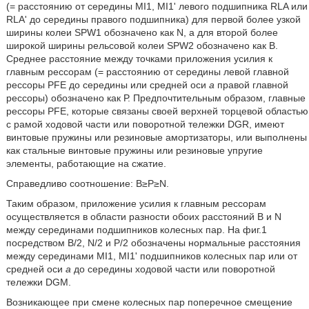
(= расстоянию от середины MI1, MI1' левого подшипника RLA или
RLA' до середины правого подшипника) для первой более узкой
ширины колеи SPW1 обозначено как N, а для второй более
широкой ширины рельсовой колеи SPW2 обозначено как В.
Среднее расстояние между точками приложения усилия к
главным рессорам (= расстоянию от середины левой главной
рессоры PFE до середины или средней оси
а
правой главной
рессоры) обозначено как Р. Предпочтительным образом, главные
рессоры PFE, которые связаны своей верхней торцевой областью
с рамой ходовой части или поворотной тележки DGR, имеют
винтовые пружины или резиновые амортизаторы, или выполнены
как стальные винтовые пружины или резиновые упругие
элементы, работающие на сжатие.
Справедливо соотношение: B≥P≥N.
Таким образом, приложение усилия к главным рессорам
осуществляется в области разности обоих расстояний В и N
между серединами подшипников колесных пар. На фиг.1
посредством B/2, N/2 и P/2 обозначены нормальные расстояния
между серединами MI1, MI1' подшипников колесных пар или от
средней оси
а
до середины ходовой части или поворотной
тележки DGM.
Возникающее при смене колесных пар поперечное смещение