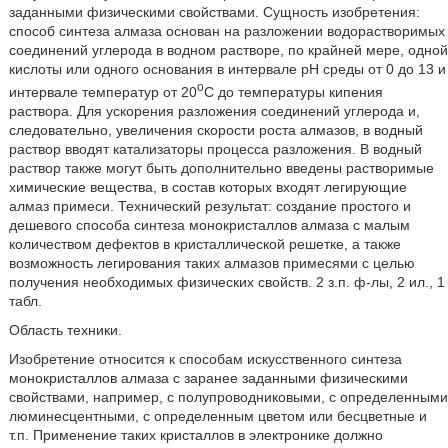
заданными физическими свойствами. Сущность изобретения:
способ синтеза алмаза основан на разложении водорастворимых
соединений углерода в водном растворе, по крайней мере, одной
кислоты или одного основания в интервале рН среды от 0 до 13 и
o
интервале температур от 20
С до температуры кипения
раствора. Для ускорения разложения соединений углерода и,
следовательно, увеличения скорости роста алмазов, в водный
раствор вводят катализаторы процесса разложения. В водный
раствор также могут быть дополнительно введены растворимые
химические вещества, в состав которых входят легирующие
алмаз примеси. Технический результат: создание простого и
дешевого способа синтеза монокристаллов алмаза с малым
количеством дефектов в кристаллической решетке, а также
возможность легирования таких алмазов примесями с целью
получения необходимых физических свойств. 2 з.п. ф-лы, 2 ил., 1
табл.
Область техники.
Изобретение относится к способам искусственного синтеза
монокристаллов алмаза с заранее заданными физическими
свойствами, например, с полупроводниковыми, с определенными
люминесцентными, с определенным цветом или бесцветные и
т.п. Применение таких кристаллов в электронике должно