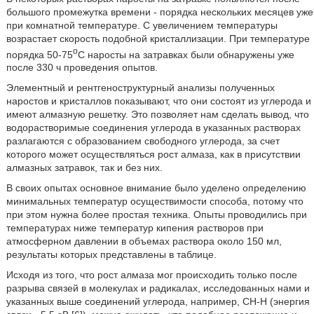
большого промежутка времени - порядка нескольких месяцев уже
при комнатной температуре. С увеличением температуры
возрастает скорость подобной кристаллизации. При температуре
o
порядка 50-75
С наросты на затравках были обнаружены уже
после 330 ч проведения опытов.
Элементный и рентгеноструктурный анализы полученных
наростов и кристаллов показывают, что они состоят из углерода и
имеют алмазную решетку. Это позволяет нам сделать вывод, что
водорастворимые соединения углерода в указанных растворах
разлагаются с образованием свободного углерода, за счет
которого может осуществляться рост алмаза, как в присутствии
алмазных затравок, так и без них.
В своих опытах основное внимание было уделено определению
минимальных температур осуществимости способа, потому что
при этом нужна более простая техника. Опыты проводились при
температурах ниже температур кипения растворов при
атмосферном давлении в объемах раствора около 150 мл,
результаты которых представлены в таблице.
Исходя из того, что рост алмаза мог происходить только после
разрыва связей в молекулах и радикалах, исследованных нами и
указанных выше соединений углерода, например, СН-Н (энергия