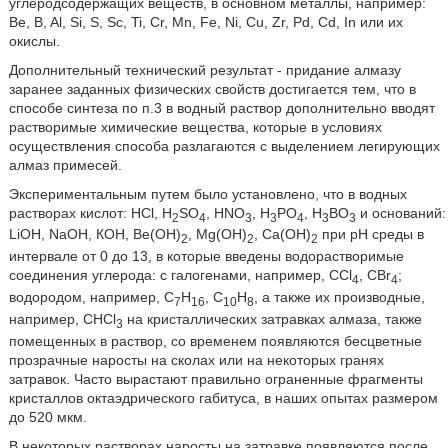
углеродсодержащих веществ, в основном металлы, например:
Be, B, Al, Si, S, Sc, Ti, Cr, Mn, Fe, Ni, Cu, Zr, Pd, Cd, In или их
окислы.
Дополнительный технический результат - придание алмазу
заранее заданных физических свойств достигается тем, что в
способе синтеза по п.3 в водный раствор дополнительно вводят
растворимые химические вещества, которые в условиях
осуществления способа разлагаются с выделением легирующих
алмаз примесей.
Экспериментальным путем было установлено, что в водных
растворах кислот: HCl, H
SO
, HNO
, H
PO
, H
BO
и оснований:
2
4
3
3
4
3
3
LiOH, NaOH, КОН, Be(OH)
, Mg(OH)
, Ca(OH)
при рН среды в
2
2
2
интервале от 0 до 13, в которые введены водорастворимые
соединения углерода: с галогенами, например, CCl
, CBr
;
4
4
водородом, например, С
Н
, С
Н
, а также их производные,
7
16
10
8
например, СНСl
на кристаллических затравках алмаза, также
3
помещенных в раствор, со временем появляются бесцветные
прозрачные наросты на сколах или на некоторых гранях
затравок. Часто вырастают правильно ограненные фрагменты
кристаллов октаэдрического габитуса, в наших опытах размером
до 520 мкм.
В некоторых растворах наросты на затравке появляются после