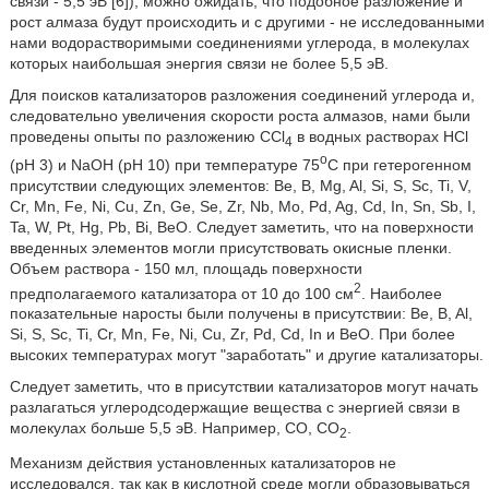
связи - 5,5 эВ [6]), можно ожидать, что подобное разложение и
рост алмаза будут происходить и с другими - не исследованными
нами водорастворимыми соединениями углерода, в молекулах
которых наибольшая энергия связи не более 5,5 эВ.
Для поисков катализаторов разложения соединений углерода и,
следовательно увеличения скорости роста алмазов, нами были
проведены опыты по разложению CCl
в водных растворах HCl
4
o
(рН 3) и NaOH (рН 10) при температуре 75
С при гетерогенном
присутствии следующих элементов: Be, B, Mg, Al, Si, S, Sc, Ti, V,
Cr, Mn, Fe, Ni, Cu, Zn, Ge, Se, Zr, Nb, Mo, Pd, Ag, Cd, In, Sn, Sb, I,
Ta, W, Pt, Hg, Pb, Bi, BeO. Следует заметить, что на поверхности
введенных элементов могли присутствовать окисные пленки.
Объем раствора - 150 мл, площадь поверхности
2
предполагаемого катализатора от 10 до 100 см
. Наиболее
показательные наросты были получены в присутствии: Be, B, Al,
Si, S, Sc, Ti, Cr, Mn, Fe, Ni, Cu, Zr, Pd, Cd, In и ВеО. При более
высоких температурах могут "заработать" и другие катализаторы.
Следует заметить, что в присутствии катализаторов могут начать
разлагаться углеродсодержащие вещества с энергией связи в
молекулах больше 5,5 эВ. Например, СО, СО
.
2
Механизм действия установленных катализаторов не
исследовался, так как в кислотной среде могли образовываться