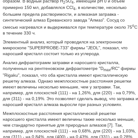
образом. В водный раствор Н
SO
, имеющий рН 0 и объем
2
4
примерно 150 мл, добавлялся CCl
, в количестве, несколько
4
большем предела растворимости, и алмазная затравка -
синтетический алмаз Ереванского завода "Алмаз". Сосуд со
o
смесью нагревался и выдерживался при температуре около 75
С
в течение 330 ч.
Элементный анализ, который проводился на электронном
микроскопе "SUPERPROBE-733" фирмы "JEOL", показал, что
наросший кристалл состоит только из углерода.
Анализ дифрактограмм затравки и наросшего кристалла,
полученных на рентгеновском дифрактометре "D
/RC" фирмы
max
"Rigaku", показал, что оба кристалла имеют кристаллическую
решетку алмаза. Однако межплоскостные расстояния решетки
имеют величины несколько меньшие, чем у затравки. Так,
например, для плоскостей (111) - на 1,26%, для (220) - на 0,79%,
для (311) - на 0,19%. Это позволяет сделать вывод, что затравка и
наросший кристалл алмаза выросли при разных условиях.
Межплоскостные расстояния кристаллической решетки
наросшего кристалла имеют величины также несколько меньше,
чем стандартно принятые для природных алмазов [7]. Так,
например, для плоскостей (111) - на 0,68%, для (220) - на 1,03%,
для (311) - на 0,84%, для (400) - на 0,43%, для (331) - на 0,28%.