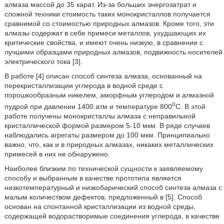
алмаза массой до 35 карат. Из-за больших энергозатрат и
сложной техники стоимость таких монокристаллов получается
сравнимой со стоимостью природных алмазов. Кроме того, эти
алмазы содержат в себе примеси металлов, ухудшающих их
критические свойства, и имеют очень низкую, в сравнении с
лучшими образцами природных алмазов, подвижность носителей
электрического тока [3].
В работе [4] описан способ синтеза алмаза, основанный на
перекристаллизации углерода в водной среде с
порошкообразным никелем, аморфным углеродом и алмазной
o
пудрой при давлении 1400 атм и температуре 800
С. В этой
работе получены монокристаллы алмаза с неправильной
кристаллической формой размером 5-10 мкм. В ряде случаев
наблюдались агрегаты размером до 100 мкм. Принципиально
важно, что, как и в природных алмазах, никаких металлических
примесей в них не обнаружено.
Наиболее близким по технической сущности к заявляемому
способу и выбранным в качестве прототипа является
низкотемпературный и низкобарический способ синтеза алмаза с
малым количеством дефектов, предложенный в [5]. Способ
основан на спонтанной кристаллизации из водной среды,
содержащей водорастворимые соединения углерода, в качестве