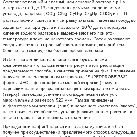
Составляют водный кислотный или основной раствор с рН в
интервале от 0 до 13 с водорастворимыми соединениями
углерода, например, CCl
, CBr
, C
H
, С
Н
, СНСl
и т.п. В
4
4
7
16
10
8
3
раствор можно поместить и затравку алмаза. Нагревают сосуд до
o
заданной температуры в интервале от 20
С до температуры
кипения водного раствора и выдерживают его при этой
температуре в течение некоторого времени. Затем охлаждают
сосуд и извлекают выросший кристалл алмаза, который тем
больше по размеру, чем больше время выдержки.
Из большого количества опытов с вышеуказанными
компонентами и с положительным результатом реализации
предлагаемого способа, в качестве примера на фиг. 1 приведена
полученная на электронном микроскопе "SUPERPROBE-733"
фирмы "JEOL" фотография алмазной затравки (внизу) с
наросшим на ней прозрачным бесцветным кристаллом алмаза
(вверху), имеющим усеченный октаэдрический габитус с
максимальным размером 520 мкм. Там же приведены
дифрактограммы затравки (вниз) и наросшего кристалла (вверху),
на которых по оси абсцисс - угол дифракционного отражения, а
по оси ординат - интенсивность отражения.
Приведенный на фиг.1 наросший на затравку кристалл был
получен при осуществлении предлагаемого способа следующим