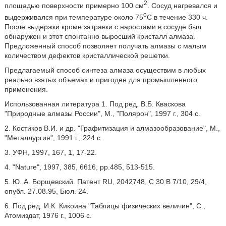
2
площадью поверхности примерно 100 см
. Сосуд нагревался и
o
выдерживался при температуре около 75
С в течение 330 ч.
После выдержки кроме затравки с наростами в сосуде был
обнаружен и этот спонтанно выросший кристалл алмаза.
Предложенный способ позволяет получать алмазы с малым
количеством дефектов кристаллической решетки.
Предлагаемый способ синтеза алмаза осуществим в любых
реально взятых объемах и пригоден для промышленного
применения.
Использованная литература 1. Под ред. В.Б. Кваскова
"Природные алмазы России", М., "Полярон", 1997 г., 304 с.
2. Костиков В.И. и др. "Графитизация и алмазообразование", М.,
"Металлургия", 1991 г., 224 с.
3. УФН, 1997, 167, 1, 17-22.
4. "Nature", 1997, 385, 6616, рр.485, 513-515.
5. Ю. А. Борщевский. Патент RU, 2042748, С 30 В 7/10, 29/4,
опубл. 27.08.95, Бюл. 24.
6. Под ред. И.К. Кикоина "Таблицы физических величин", С.,
Атомиздат, 1976 г., 1006 с.