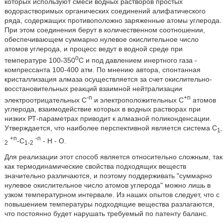
которых используют смеси водных растворов простых
водорастворимых органических соединений алифатического
ряда, содержащих противоположно заряженные атомы углерода.
При этом соединения берут в количественном соотношении,
обеспечивающем суммарно нулевое окислительное число
атомов углерода, и процесс ведут в водной среде при
o
температуре 100-350
С и под давлением инертного газа -
компрессанта 100-400 атм. По мнению автора, спонтанная
кристаллизация алмаза осуществляется за счет окислительно-
восстановительных реакций взаимной нейтрализации
-n
+n
электроотрицательных С
и электроположительных С
атомов
углерода, взаимодействие которых в водных растворах при
низких РТ-параметрах приводит к алмазной поликонденсации.
Утверждается, что наиболее перспективной является система С
1-
+n
-n
-C
- Н - О.
2
1-2
Для реализации этот способ является относительно сложным, так
как термодинамические свойства подходящих веществ
значительно различаются, и поэтому поддерживать "суммарно
нулевое окислительное число атомов углерода" можно лишь в
узком температурном интервале. Из наших опытов следует, что с
повышением температуры подходящие вещества разлагаются,
что постоянно будет нарушать требуемый по патенту баланс.