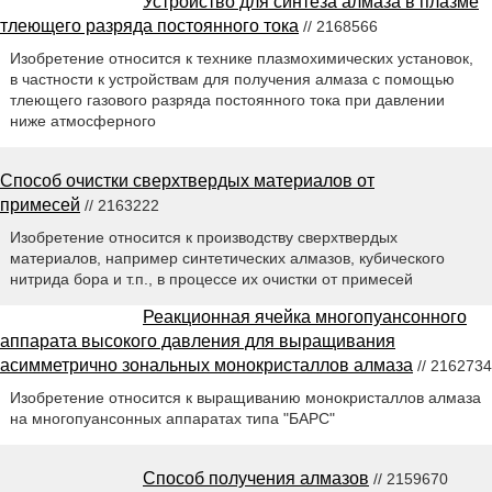
Устройство для синтеза алмаза в плазме
тлеющего разряда постоянного тока
// 2168566
Изобретение относится к технике плазмохимических установок,
в частности к устройствам для получения алмаза с помощью
тлеющего газового разряда постоянного тока при давлении
ниже атмосферного
Способ очистки сверхтвердых материалов от
примесей
// 2163222
Изобретение относится к производству сверхтвердых
материалов, например синтетических алмазов, кубического
нитрида бора и т.п., в процессе их очистки от примесей
Реакционная ячейка многопуансонного
аппарата высокого давления для выращивания
асимметрично зональных монокристаллов алмаза
// 2162734
Изобретение относится к выращиванию монокристаллов алмаза
на многопуансонных аппаратах типа "БАРС"
Способ получения алмазов
// 2159670