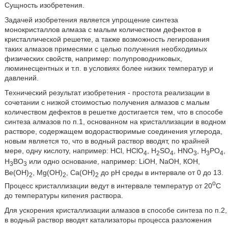
Сущность изобретения.
Задачей изобретения является упрощение синтеза
монокристаллов алмаза с малым количеством дефектов в
кристаллической решетке, а также возможность легирования
таких алмазов примесями с целью получения необходимых
физических свойств, например: полупроводниковых,
люминесцентных и т.п. в условиях более низких температур и
давлений.
Технический результат изобретения - простота реализации в
сочетании с низкой стоимостью получения алмазов с малым
количеством дефектов в решетке достигается тем, что в способе
синтеза алмазов по п.1, основанном на кристаллизации в водном
растворе, содержащем водорастворимые соединения углерода,
новым является то, что в водный раствор вводят, по крайней
мере, одну кислоту, например: HCl, HClO
, H
SO
, HNO
, H
PO
,
4
2
4
3
3
4
H
BO
или одно основание, например: LiOH, NaOH, КОН,
3
3
Be(OH)
, Mg(OH)
, Ca(OH)
до рН среды в интервале от 0 до 13.
2
2
2
o
Процесс кристаллизации ведут в интервале температур от 20
С
до температуры кипения раствора.
Для ускорения кристаллизации алмазов в способе синтеза по п.2,
в водный раствор вводят катализаторы процесса разложения