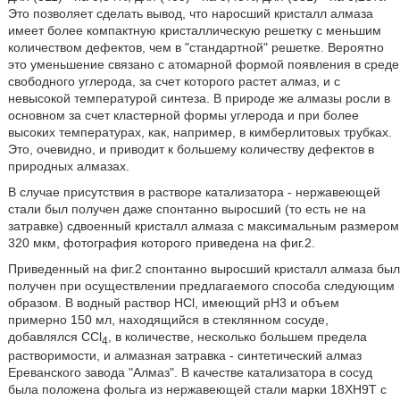
Это позволяет сделать вывод, что наросший кристалл алмаза
имеет более компактную кристаллическую решетку с меньшим
количеством дефектов, чем в "стандартной" решетке. Вероятно
это уменьшение связано с атомарной формой появления в среде
свободного углерода, за счет которого растет алмаз, и с
невысокой температурой синтеза. В природе же алмазы росли в
основном за счет кластерной формы углерода и при более
высоких температурах, как, например, в кимберлитовых трубках.
Это, очевидно, и приводит к большему количеству дефектов в
природных алмазах.
В случае присутствия в растворе катализатора - нержавеющей
стали был получен даже спонтанно выросший (то есть не на
затравке) сдвоенный кристалл алмаза с максимальным размером
320 мкм, фотография которого приведена на фиг.2.
Приведенный на фиг.2 спонтанно выросший кристалл алмаза был
получен при осуществлении предлагаемого способа следующим
образом. В водный раствор HCl, имеющий рН3 и объем
примерно 150 мл, находящийся в стеклянном сосуде,
добавлялся CCl
, в количестве, несколько большем предела
4
растворимости, и алмазная затравка - синтетический алмаз
Ереванского завода "Алмаз". В качестве катализатора в сосуд
была положена фольга из нержавеющей стали марки 18ХН9Т с