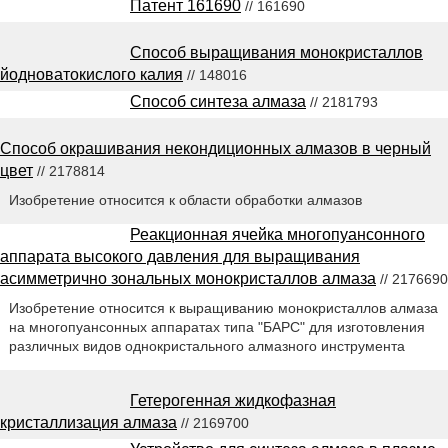
Патент 161690
// 161690
Способ выращивания монокристаллов
йодноватокислого калия
// 148016
Способ синтеза алмаза
// 2181793
Способ окрашивания некондиционных алмазов в черный
цвет
// 2178814
Изобретение относится к области обработки алмазов
Реакционная ячейка многопуансонного
аппарата высокого давления для выращивания
асимметрично зональных монокристаллов алмаза
// 2176690
Изобретение относится к выращиванию монокристаллов алмаза
на многопуансонных аппаратах типа "БАРС" для изготовления
различных видов однокристального алмазного инструмента
Гетерогенная жидкофазная
кристаллизация алмаза
// 2169700