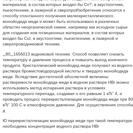
материалов, в состав которых входил бы Сп?, в акустооптике,
пьезотехнике, в лазерной и сверхпроИзобретение относится к
способу спонтанного получения мелкокристаллического
монойодида меди и может быть использовано в различных
областях неорганической химии, например как исходное сырье
для создания ком.позиционных материалов, в состав которых
входил бы CuI, в акустооптике, пьезотехнике, в лазерной и
сверхпроводниковой технике.
„„80„„1656013 водниковой технике. Способ позволяет снизить
температуру и давление процесса и повысить выход конечного
продукта. Кристаллический монойодид меди получают из водного
раствора бромистоводородной кислоты и твердого монойодида
меди. Вследствие достаточной абсолютной величины
растворимости монойодида меди в водном растворе HBr можно
использовать метод испарения раствора в условиях
температурного перепада, создавая о его равным 1 вЂ” 4, и
проводить процесс перекристаллизации монойодида меди при 80
вЂ” 100 С и атмосферном давлении. Для осуществления способа
д
Ю перекристаллизации монойодида меди при такой температуре
необходима концентрация водного раствора HBr