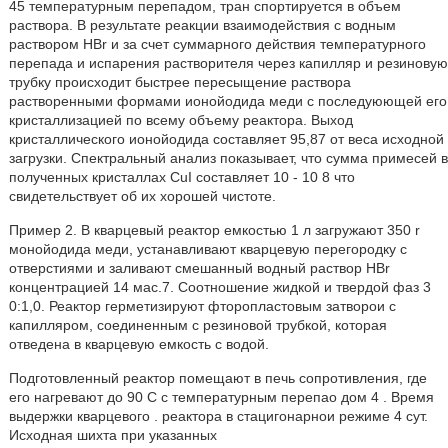
45 температурным перепадом, тран спортируется в объем
раствора. В результате реакции взаимодействия с водным
раствором HBr и за счет суммарного действия температурного
перепада и испарения растворителя через капилляр и резиновую
трубку происходит быстрее пересыщение раствора
растворенными формами ионойодида меди с последуюющей его
кристаллизацией по всему объему реактора. Выход
кристаллического ионойодида составляет 95,87 от веса исходной
загрузки. Спектральный анализ показывает, что сумма примесей в
полученных кристаллах CuI составляет 10 - 10 8 что
свидетельствует об их хорошей чистоте.
Пример 2. В кварцевый реактор емкостью 1 л загружают 350 r
монойодида меди, устанавливают кварцевую перегородку с
отверстиями и заливают смешанный водный раствор HBr
концентрацией 14 мас.7. Соотношение жидкой и твердой фаз 3
0:1,0. Реактор герметизируют фторопластовым затворои с
капилляром, соединенным с резиновой трубкой, которая
отведена в кварцевую емкость с водой.
Подготовленный реактор помещают в печь сопротивления, где
его нагревают до 90 С с температурным перепао дом 4 . Время
выдержки кварцевого . реактора в стацигонарнои режиме 4 сут.
Исходная шихта при указанных