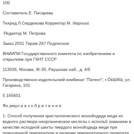
100
Составитель Е. Писарева
Техред Л.Сердюкова Корректор М. Iilapouut
:Редактор М. Петрова
Заказ 2031 Тираж 267 Подписное
ВНИИПИ Государственного комитета по изобретениям и
открытиям при ГКНТ СССР
113035, Москва, Ж-35, Раушская наб., д. 4/5
Производственно-издательский комбинат "Патент", r.Óêãîðîä, ул.
Гагарина, 101
5 165601
Фо рмул а и з о б р е т е н и я
1. Способ получения кристаллического монойодида меди из
водного раствора неорганическои кислоты с исполь5 зованием в
качестве исходной шихты твердого монойодида меди при
повышенной температуре и наличии температурного перепада,