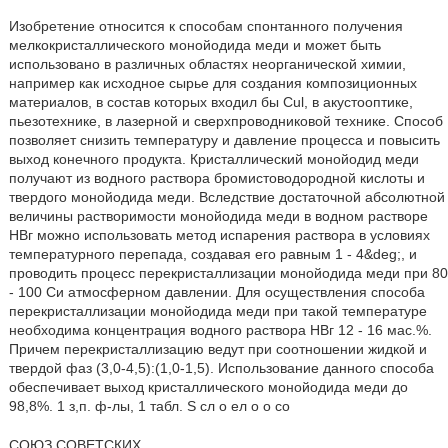
Изобретение относится к способам спонтанного получения
мелкокристаллического монойодида меди и может быть
использовано в различных областях неорганической химии,
например как исходное сырье для создания композиционных
материалов, в состав которых входил бы Cul, в акустооптике,
пьезотехнике, в лазерной и сверхпроводниковой технике. Способ
позволяет снизить температуру и давление процесса и повысить
выход конечного продукта. Кристаллический монойодид меди
получают из водного раствора бромистоводородной кислоты и
твердого монойодида меди. Вследствие достаточной абсолютной
величины растворимости монойодида меди в водном растворе
НВг можно использовать метод испарения раствора в условиях
температурного перепада, создавая его равным 1 - 4&deg;, и
проводить процесс перекристаллизации монойодида меди при 80
- 100 Си атмосферном давлении. Для осуществления способа
перекристаллизации монойодида меди при такой температуре
необходима концентрация водного раствора НВг 12 - 16 мас.%.
Причем перекристаллизацию ведут при соотношении жидкой и
твердой фаз (3,0-4,5):(1,0-1,5). Использование данного способа
обеспечивает выход кристаллического монойодида меди до
98,8%. 1 з,п. ф-лы, 1 табл. S сл о ел о о со
СОЮЗ СОВЕТСКИХ