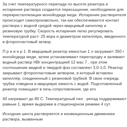
3а счет температурного перепада по высоте реактора и
испарения раствора создается пересыщение, необходимое для
перекристаллизации монойодида меди. Испарение растворителя
происходит самопроизвольно, так как обеспечивается контакт
раствора с водной средой через кварцевый капилляр и
резиновую трубку. Скорость испарения легко регулировать
температурой раст- 25 вора и диаметром капилляра„ введенного
в фторопластовый затвор.
П р и и е р 1. В кварцевый реактор емкостью 1 л загружают 350 r
ионойодида меди, затем устанавливают перегородку и заливают
водный раствор НВг концентрацией 12 мас.7., при этом
соотношение жидкой и твердой фаз составляет 3,0-1,0. Реактор
закрывают фторопластовым затвором, в который вставлен
капилляр, соединенный с резиновой трубкой. В свою очередь
трубка отведена в кварцевую емкость с водой. Подготовленный
реактор помещают в печь сопротивления, где его
40 нагревают до 80 С. Температурный пео . репад поддерживают
равныи 1, время выдержки в стационарном режиме 4 сут.
Исходная шихта растворяется и конвекционным движениеи
раствора, вызванным