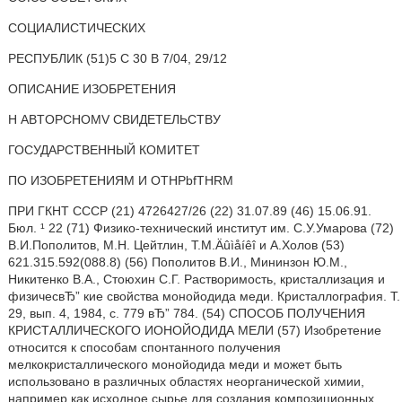
СОЦИАЛИСТИЧЕСКИХ
РЕСПУБЛИК (51)5 С 30 В 7/04, 29/12
ОПИСАНИЕ ИЗОБРЕТЕНИЯ
Н ABTOPCHOMV СВИДЕТЕЛЬСТВУ
ГОСУДАРСТВЕННЫЙ КОМИТЕТ
ПО ИЗОБРЕТЕНИЯМ И OTHPbfTHRM
ПРИ ГКНТ СССР (21) 4726427/26 (22) 31.07.89 (46) 15.06.91.
Бюл. ¹ 22 (71) Физико-технический институт им. С.У.Умарова (72)
В.И.Пополитов, M.Н. Цейтлин, Т.M.Äûìåíêî и А.Холов (53)
621.315.592(088.8) (56) Пополитов В.И., Мининзон Ю.M.,
Никитенко В.А., Стоюхин С.Г. Растворимость, кристаллизация и
физичесвЂ” кие свойства монойодида меди. Кристаллография. Т.
29, вып. 4, 1984, с. 779 вЂ” 784. (54) СПОСОБ ПОЛУЧЕНИЯ
КРИСТАЛЛИЧЕСКОГО ИОНОЙОДИДА МЕЛИ (57) Изобретение
относится к способам спонтанного получения
мелкокристаллического монойодида меди и может быть
использовано в различных областях неорганической химии,
например как исходное сырье для создания композиционных