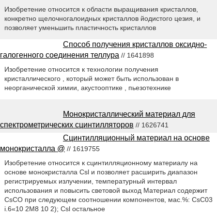
Изобретение относится к области выращивания кристаллов,
конкретно щелочногалоидных кристаллов йодистого цезия, и
позволяет уменьшить пластичность кристаллов
Способ получения кристаллов оксидно-
галогенного соединения теллура
// 1641898
Изобретение относится к технологии получения
кристаллического , который может быть использован в
неорганической химии, акустооптике , пьезотехнике
Монокристаллический материал для
спектрометрических сцинтилляторов
// 1626741
Сцинтилляционный материал на основе
монокристалла @
// 1619755
Изобретение относится к сцинтилляционному материалу на
основе монокристалла Csl и позволяет расширить диапазон
регистрируемых излучении, температурный интервал
использования и повысить световой выход Материал содержит
CsCO при следующем соотношении компонентов, мас.%: CsC03
i.6«10 2M8 10 2); Csl остальное