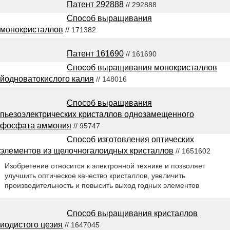
Патент 292888
// 292888
Способ выращивания
монокристаллов
// 171382
Патент 161690
// 161690
Способ выращивания монокристаллов
йодноватокислого калия
// 148016
Способ выращивания
пьезоэлектрических кристаллов однозамещенного
фосфата аммония
// 95747
Способ изготовления оптических
элементов из щелочногалоидных кристаллов
// 1651602
Изобретение относится к электронной технике и позволяет
улучшить оптическое качество кристаллов, увеличить
производительность и повысить выход годных элементов
Способ выращивания кристаллов
иодистого цезия
// 1647045