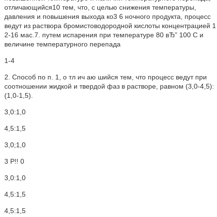
отличающийся10 тем, что, с целью снижения температуры,
давления и повышения выхода ко3 6 ночного продукта, процесс
ведут из раствора бромистоводородной кислоты концентрацией 1
2-16 мас.7. путем испарения при температуре 80 вЂ” 100 С и
величине температурного перепада
1-4
2. Способ по п. 1, о тл ич аю шийся тем, что процесс ведут при
соотношении жидкой и твердой фаз в растворе, равном (3,0-4,5):
(1,0-1,5).
3,0:1,0
4,5:1,5
3,0;1,0
3 Р!! 0
3,0:1,0
4,5:1,5
4,5:1,5