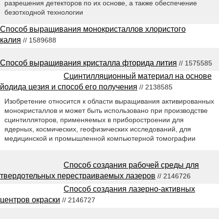
разрешения детекторов по их основе, а также обеспечение
безотходной технологии
Способ выращивания монокристаллов хлористого
калия
// 1589688
Способ выращивания кристалла фторида лития
// 1575585
Сцинтилляционный материал на основе
йодида цезия и способ его получения
// 2138585
Изобретение относится к области выращивания активированных
монокристаллов и может быть использовано при производстве
сцинтилляторов, применяемых в приборостроении для
ядерных, космических, геофизических исследований, для
медицинской и промышленной компьютерной томографии
Способ создания рабочей среды для
твердотельных перестраиваемых лазеров
// 2146726
Способ создания лазерно-активных
центров окраски
// 2146727