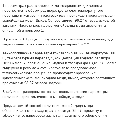
1 параметрах растворяется и конвекционным движением
переносится в объем раствора, где за счет температуного
перепада и испарения растворителя происходит кристаллизация
монойодида меди. Выход CuI составляет 96,27 от веса исходной
загрузки. Чистота кристаллов монойодида меди аналогична
описанной в примере 1.
П р и и е р 3. Процесс получения кристаллического монойодида
меди осуществляют аналогично примерам 1 и 2 °
Технологические параметры кристаллио зации: температура 100
С, температурный перепад 4, концентрация водйого раствора
HBr 16 мас. 7, соотношение жидкой и твердой фаз 3,0:1,О. Время
выдержки в режиме 4 сут. В результате предлагаемого
технологического процесI са происходит образование
кристаллического. монойодида меди, выход которого составляет
практически 98,87 от веса загрузки.
В таблице приведены основные технологические параметры
получения кристаллического монойодида меди.
Предлагаемый способ получения монойодида меди
обеспечивает его выход практически до 98,87, простоту и
эффективностьпроцесса засчет аппаратурного офориления