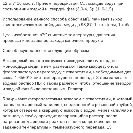
12 вЂ” 16 мас.7. Причем перекристал- С:: лизацию ведут при
соотношении жидкой и .твердой фаз (3,0-4, 5): (1, 0-1,5) .
Использование данного способа обес° аавЪ печивает выход
кристаллического монойодида меди до 98,87. 1 з.п. ф-лы, 1 табл.
Цель изобретения вЂ” снижение температуры, давления
процесса и повышение выхода конечного продукта.
Способ осуществляют следующим образом.
В кварцевый реактор загружают исходную шихту твердого
монойодида меди, в нем размещают также кварцевую или
фторопластовую перегородку с отверстиями, необходимыми для
созда 1 656013 ния температурного перепада. Затем заливают
водный раствор HBr с таким расчетом, чтобы отношение твердой
и жидкой фаз было постоянным. Реактор
5 закрывают фторопластовым затвором с отверстиями, в который
вставлен кварцевый капилляр, соединенный с резиновой трубкой,
которая отведена в кварцевую емкость с водой. Через капилляр и
резиновую трубку проходит испаряющийся раствор после
нагревания кварцевого реактора в печи сопротивления до
заданной температуры и температурного перепада. 15