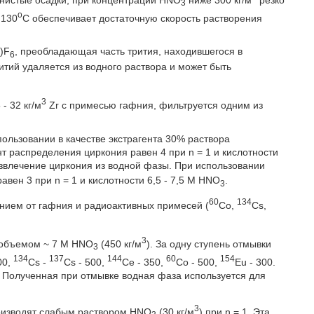
3
o
 130
C обеспечивает достаточную скорость растворения
f)F
, преобладающая часть трития, находившегося в
6
итий удаляется из водного раствора и может быть
3
- 32 кг/м
Zr с примесью гафния, фильтруется одним из
пользовании в качестве экстрагента 30% раствора
 распределения циркония равен 4 при n = 1 и кислотности
 извлечение циркония из водной фазы. При использовании
ен 3 при n = 1 и кислотности 6,5 - 7,5 М HNO
.
3
60
134
нием от гафния и радиоактивных примесей (
Co,
Cs,
3
 объемом ~ 7 М HNO
(450 кг/м
). За одну ступень отмывки
3
134
137
144
60
154
00,
Cs -
Cs - 500,
Ce - 350,
Co - 500,
Eu - 300.
 Полученная при отмывке водная фаза используется для
3
роизводят слабым раствором HNO
(30 кг/м
) при n = 1. Эта