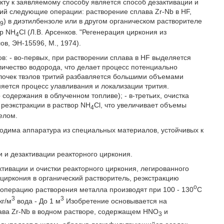
ту к заявляемому способу является способ дезактивации и
ий следующие операции: растворение сплава Zr-Nb в HF,
C
) в диэтилбензоле или в другом органическом растворителе
9
ор NH
Cl (Л.В. Арсенков. "Регенерация циркония из
4
в, ЭН-15596, М., 1974).
в: - во-первых, при растворении сплава в HF выделяется
ичество водорода, что делает процесс потенциально
лочек твэлов тритий разбавляется большими объемами
няется процесс улавливания и локализации трития.
 содержания в облученном топливе); - в-третьих, очистка
 реэкстракции в раствор NH
Cl, что увеличивает объемы
4
елом.
ходима аппаратура из специальных материалов, устойчивых к
 и дезактивации реакторного циркония.
ктивации и очистки реакторного циркония, легированного
иркония в органический растворитель, реэкстракцию
o
 операцию растворения металла производят при 100 - 130
C
3
3
кг/м
вода - До 1 м
Изобретение основывается на
лава Zr-Nb в водном растворе, содержащем HNO
и
3