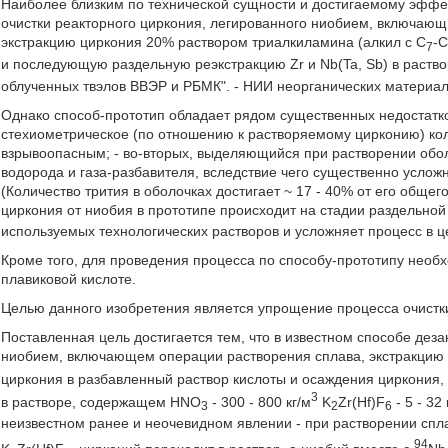
Наиболее близким по технической сущности и достигаемому эффек
очистки реакторного циркония, легированного ниобием, включающ
экстракцию циркония 20% раствором триалкиламина (алкил с C
-
7
и последующую раздельную реэкстракцию Zr и Nb(Ta, Sb) в раств
облученных твэлов ВВЭР и РБМК". - НИИ неорганических материало
Однако способ-прототип обладает рядом существенных недостатко
стехиометрическое (по отношению к растворяемому цирконию) кол
взрывоопасным; - во-вторых, выделяющийся при растворении обо
водорода и газа-разбавителя, вследствие чего существенно услож
(Количество трития в оболочках достигает ~ 17 - 40% от его общего
циркония от ниобия в прототипе происходит на стадии раздельной
используемых технологических растворов и усложняет процесс в ц
Кроме того, для проведения процесса по способу-прототипу необ
плавиковой кислоте.
Целью данного изобретения является упрощение процесса очистки
Поставленная цель достигается тем, что в известном способе деза
ниобием, включающем операции растворения сплава, экстракцию ц
циркония в разбавленный раствор кислоты и осаждения циркония,
3
в растворе, содержащем HNO
- 300 - 800 кг/м
K
Zr(Hf)F
- 5 - 32 
3
2
6
неизвестном ранее и неочевидном явлении - при растворении сп
94