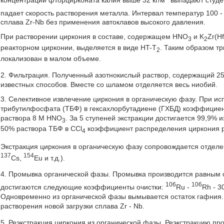
падает скорость растворения металла. Интервал температур 100 -
сплава Zr-Nb без применения автоклавов высокого давления.
При растворении циркония в составе, содержащем HNO
и K
Zr(H
3
2
реакторном цирконии, выделяется в виде HT-T
. Таким образом тр
2
локализован в малом объеме.
2. Фильтрация. Полученный азотнокислый раствор, содержащий 25 
известных способов. Вместе со шламом отделяется весь ниобий.
3. Селективное извлечение циркония в органическую фазу. При ис
трибутилфосфата (ТБФ) в гексахлорбутадиене (ГХБД) коэффициент
раствора 8 М HNO
. За 5 ступеней экстракции достигается 99,9%
3
50% раствора ТБФ в CCl
коэффициент распределения циркония рав
4
Экстракция циркония в органическую фазу сопровождается отделе
137
154
Cs,
Eu и т.д.).
4. Промывка органической фазы. Промывка производится равным
106
106
достигаются следующие коэффициенты очистки:
Ru -
Rh - 3
Одновременно из органической фазы вымывается остаток гафния.
растворения новой загрузки сплава Zr - Nb.
5. Реэкстракция циркония из органической фазы. Реэкстракцию п