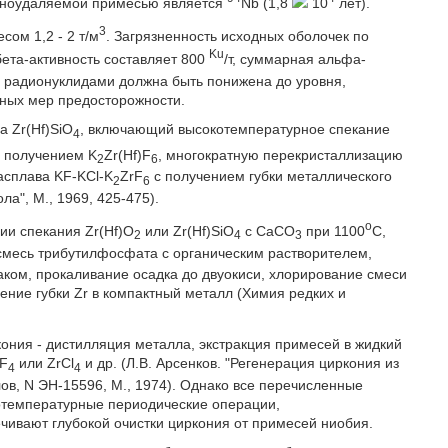
удноудаляемой примесью является
Nb (1,8
10
лет).
3
ом 1,2 - 2 т/м
. Загрязненность исходных оболочек по
Ku
 бета-активность составляет 800
/т, суммарная альфа-
ия радионуклидами должна быть понижена до уровня,
ных мер предосторожности.
а Zr(Hf)SiO
, включающий высокотемпературное спекание
4
с получением K
Zr(Hf)F
, многократную перекристаллизацию
2
6
асплава KF-KCl-K
ZrF
с получением губки металлического
2
6
а", М., 1969, 425-475).
o
ии спекания Zr(Hf)O
или Zr(Hf)SiO
с CaCO
при 1100
C,
2
4
3
 смесь трибутилфосфата с органическим растворителем,
ком, прокаливание осадка до двуокиси, хлорирование смеси
ние губки Zr в компактный металл (Химия редких и
ония - дистилляция металла, экстракция примесей в жидкий
rF
или ZrCl
и др. (Л.В. Арсенков. "Регенерация циркония из
4
4
ов, N ЭН-15596, М., 1974). Однако все перечисленные
отемпературные периодические операции,
ивают глубокой очистки циркония от примесей ниобия.