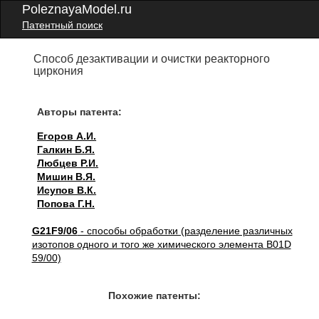
PoleznayaModel.ru
Патентный поиск
Способ дезактивации и очистки реакторного
циркония
Авторы патента:
Егоров А.И.
Галкин Б.Я.
Любцев Р.И.
Мишин В.Я.
Исупов В.К.
Попова Г.Н.
G21F9/06
- способы обработки (разделение различных
изотопов одного и того же химического элемента B01D
59/00)
Похожие патенты: