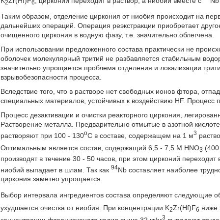
K
Zr(Hf)F
, цирконий переходит в раствор, а ниобий вместе с
Nb
2
6
Таким образом, отделение циркония от ниобия происходит на перв
дальнейших операций. Операция реэкстракции приобретает друго
очищенного циркония в водную фазу, т.е. значительно облегчена.
При использовании предложенного состава практически не происх
оболочек молекулярный тритий не разбавляется стабильным водоро
значительно упрощается проблема отделения и локализации трити
взрывобезопасности процесса.
Вследствие того, что в растворе нет свободных ионов фтора, отп
специальных материалов, устойчивых к воздействию HF. Процесс 
Процесс дезактивации и очистки реакторного циркония, легирован
Растворение металла. Предварительно отмытые в азотной кислоте 
o
3
растворяют при 100 - 130
C в составе, содержащем на 1 м
раство
Оптимальным является состав, содержащий 6,5 - 7,5 М HNO
(400 
3
производят в течение 30 - 50 часов, при этом цирконий переходит
94
ниобий выпадает в шлам. Так как
Nb составляет наиболее трудн
циркония заметно упрощается.
Выбор интервала ингредиентов состава определяют следующие об
ухудшается очистка от ниобия. При концентрации K
Zr(Hf)F
ниже 
2
6
3
концентрации фторцирконата калия выше 32 кг/м
выпадают студе