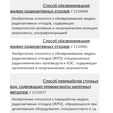
Способ обезвреживания
жидких радиоактивных отходов
// 2134458
Изобретение относится к обезвреживанию жидких
радиоактивных отходов, содержащих
поверхностно-активные и неорганические моющие
компоненты, ультрафильтрацией
Способ обезвреживания
жидких радиоактивных отходов
// 2133991
Изобретение относится к обезвреживанию жидких
радиоактивных отходов (ЖРО) спецпрачечных
радиохимических производств и АЭС, содержащих
органические и неорганические загрязнители
Способ переработки сточных
вод, содержащих перманганаты щелочных
металлов
// 2131627
Изобретение относится к переработке жидких
радиоактивных отходов (ЖРО), образующихся при
дезактивации оборудования, спецтранспорта и т.д