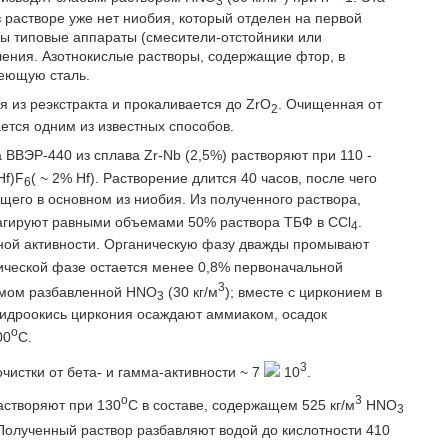
3
в растворе уже нет ниобия, который отделен на первой
ны типовые аппараты (смесители-отстойники или
ления. Азотнокислые растворы, содержащие фтор, в
веющую сталь.
 из реэкстракта и прокаливается до ZrO
. Очищенная от
2
ется одним из известных способов.
 ВВЭР-440 из сплава Zr-Nb (2,5%) растворяют при 110 -
Hf)F
( ~ 2% Hf). Растворение длится 40 часов, после чего
6
щего в основном из ниобия. Из полученного раствора,
рагируют равными объемами 50% раствора ТБФ в CCl
.
4
ьной активности. Органическую фазу дважды промывают
анической фазе остается менее 0,8% первоначальной
3
ъемом разбавленной HNO
(30 кг/м
); вместе с цирконием в
3
Гидроокись циркония осаждают аммиаком, осадок
o
00
C.
3
истки от бета- и гамма-активности ~ 7
10
.
o
3
растворяют при 130
C в составе, содержащем 525 кг/м
HNO
3
 Полученный раствор разбавляют водой до кислотности 410