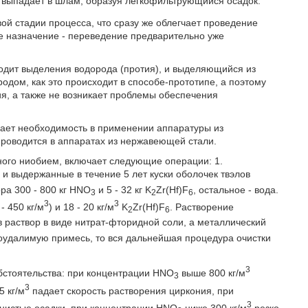
 выпадает в шлам, образуя легкофильтрующийся осадок.
ой стадии процесса, что сразу же облегчает проведение
е назначение - переведение предварительно уже
одит выделения водорода (протия), и выделяющийся из
дом, как это происходит в способе-прототипе, а поэтому
я, а также не возникает проблемы обеспечения
адает необходимость в применении аппаратуры из
проводится в аппаратах из нержавеющей стали.
ного ниобием, включает следующие операции: 1.
и выдержанные в течение 5 лет куски оболочек твэлов
ра 300 - 800 кг HNO
и 5 - 32 кг K
Zr(Hf)F
, остальное - вода.
3
2
6
3
3
- 450 кг/м
) и 18 - 20 кг/м
K
Zr(Hf)F
. Растворение
2
6
 в раствор в виде нитрат-фторидной соли, а металлический
оудалимую примесь, то вся дальнейшая процедура очистки
3
стоятельства: при концентрации HNO
выше 800 кг/м
3
3
5 кг/м
падает скорость растворения циркония, при
3
нистые осадки, при концентрации HNO
ниже 300 кг/м
резко