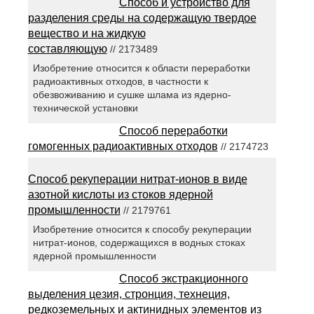
Способ и устройство для
разделения среды на содержащую твердое
вещество и на жидкую
составляющую
// 2173489
Изобретение относится к области переработки
радиоактивных отходов, в частности к
обезвоживанию и сушке шлама из ядерно-
технической установки
Способ переработки
гомогенных радиоактивных отходов
// 2174723
Способ рекуперации нитрат-ионов в виде
азотной кислоты из стоков ядерной
промышленности
// 2179761
Изобретение относится к способу рекуперации
нитрат-ионов, содержащихся в водных стоках
ядерной промышленности
Способ экстракционного
выделения цезия, стронция, технеция,
редкоземельных и актинидных элементов из