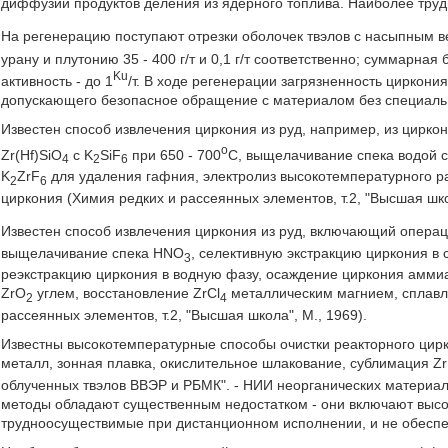
диффузии продуктов деления из ядерного топлива. Наиболее тр
На регенерацию поступают отрезки оболочек твэлов с насыпным вес
урану и плутонию 35 - 400 г/т и 0,1 г/т соответственно; суммарная
Ku
активность - до 1
/т. В ходе регенерации загрязненность циркон
допускающего безопасное обращение с материалом без специаль
Известен способ извлечения циркония из руд, например, из циркон
o
Zr(Hf)SiO
с K
SiF
при 650 - 700
C, выщелачивание спека водой 
4
2
6
K
ZrF
для удаления гафния, электролиз высокотемпературного р
2
6
циркония (Химия редких и рассеянных элементов, т.2, "Высшая школ
Известен способ извлечения циркония из руд, включающий операц
выщелачивание спека HNO
, селективную экстракцию циркония в
3
реэкстракцию циркония в водную фазу, осаждение циркония аммиа
ZrO
углем, восстановление ZrCl
металлическим магнием, сплавле
2
4
рассеянных элементов, т.2, "Высшая школа", М., 1969).
Известны высокотемпературные способы очистки реакторного цирк
металл, зонная плавка, окислительное шлакование, сублимация Z
облученных твэлов ВВЭР и РБМК". - НИИ неорганических материал
методы обладают существенным недостатком - они включают выс
трудноосуществимые при дистанционном исполнении, и не обеспеч