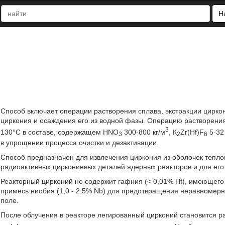
Н
Способ включает операции растворения сплава, экстракции циркон
циркония и осаждения его из водной фазы. Операцию растворения
3
130°С в составе, содержащем HNO
300-800 кг/м
, К
Zr(Hf)F
5-32 
3
2
6
в упрощении процесса очистки и дезактивации.
Способ предназначен для извлечения циркония из оболочек тепло
радиоактивных циркониевых деталей ядерных реакторов и для его
Реакторный цирконий не содержит гафния (< 0,01% Hf), имеющего
примесь ниобия (1,0 - 2,5% Nb) для предотвращения неравноме
поле.
После облучения в реакторе легированный цирконий становится рад