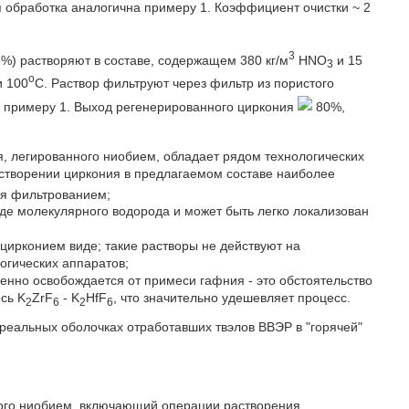
обработка аналогична примеру 1. Коэффициент очистки ~ 2
3
,5%) растворяют в составе, содержащем 380 кг/м
HNO
и 15
3
o
и 100
C. Раствор фильтруют через фильтр из пористого
 примеру 1. Выход регенерированного циркония
80%,
я, легированного ниобием, обладает рядом технологических
астворении циркония в предлагаемом составе наиболее
ся фильтрованием;
иде молекулярного водорода и может быть легко локализован
 цирконием виде; такие растворы не действуют на
огических аппаратов;
менно освобождается от примеси гафния - это обстоятельство
сь K
ZrF
- K
HfF
, что значительно удешевляет процесс.
2
6
2
6
еальных оболочках отработавших твэлов ВВЭР в "горячей"
ного ниобием, включающий операции растворения