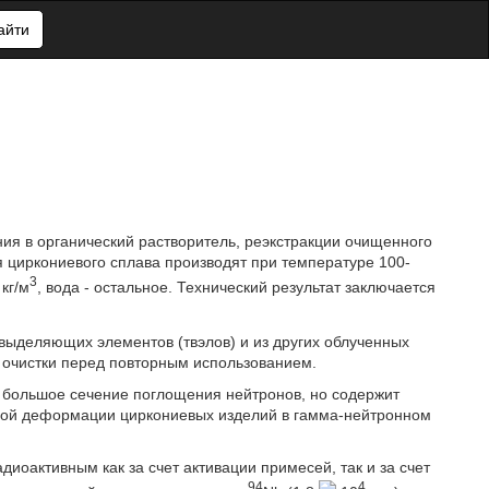
айти
ия в органический растворитель, реэкстракции очищенного
 циркониевого сплава производят при температуре 100-
3
кг/м
, вода - остальное. Технический результат заключается
выделяющих элементов (твэлов) и из других облученных
 очистки перед повторным использованием.
 большое сечение поглощения нейтронов, но содержит
рной деформации циркониевых изделий в гамма-нейтронном
иоактивным как за счет активации примесей, так и за счет
94
4