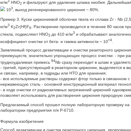
3
кг/м
HNO
и фильтруют для удаления шлама ниобия. Дальнейшая 
2
3
10
, выход регенерированного циркония ~ 80%.
Пример 3. Куски циркониевой оболочки твэла из сплава Zr - Nb (2
3
кг/м
K
Zr(Hf)F
. Растворение производится в течение 80 часов пр
2
6
3
стекла, подкисляют HNO
до 410 кг/м
и обрабатывают аналогично
3
+4
коэффициент очистки от бета- и гамма-активности ~ 10
.
Заявляемый процесс дезактивации и очистки реакторного циркони
преимуществ, значительно упрощающих процесс очистки: - при р
94
трудноудалимая примесь
Nb сразу переходит в шлам и удаляет
- тритий, присутствующий в реакторном цирконии, выделяется в в
и связан, например, в гидриды или НТО для хранения;
- все используемые растворы содержат фтор только в связанном с
нержавеющую сталь - основной конструкционный материал технол
- в ходе очистки от радиоактивных загрязнений цирконий одновре
позволяет использовать для растворения циркония природную сме
Предлагаемый способ прошел полную лабораторную проверку на р
лаборатории предприятия п/я Р-6710.
Формула изобретения
Способ дезактивации и очистки реакторного циркония, легирован