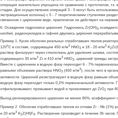
операция значительно упрощена по сравнению с прототипом, т.к. 
стадии. Для осуществления операций 3 - 5 могут быть использова
экстракционные колонны) с 5 - 7 теоретическими ступенями разде
связанном с цирконием виде, практически не действуют на нержа
6. Осаждение гидроокиси циркония. Гидроокись Zr(OH)
осаждается
4
ниобия, радионуклидов и гафния двуокись циркония перерабатыва
Пример 1. Куски оболочек реальных отработавших твэлов реактора
o
3
3
120
C в составе, содержащем 450 кг/м
HNO
и 18 - 20 кг/м
K
Zr(
3
2
раствор фильтруют через стеклоткань для удаления шлама, состоя
3
3
содержащего 30 кг/м
Zr и 410 кг/м
HNO
, цирконий трижды экст
3
Вместе с цирконием в водную фазу переходит 6 - 7% первоначал
3
равными объемами раствора HNO
(450 кг/м
), после чего в орг
3
активности. Цирконий реэкстрагируют в водную фазу равным об
водную фазу переходит только 0,2% первоначальной активности. 
отфильтровывают, промывают водой и прокаливают до ZrO
при 8
2
Выход регенерированного циркония не менее 80%, коэффициент оч
Пример 2. Оболочки отработавших твэлов из сплава Zr - Nb (1%) 
3
и 20 кг/м
K
Z(Hf)F
. Растворение производят в течение 36 часов.
2
6