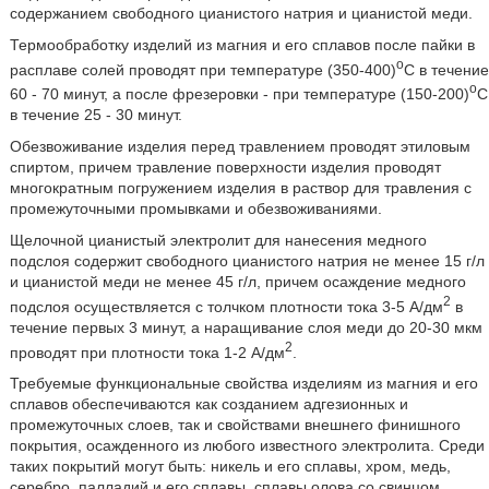
содержанием свободного цианистого натрия и цианистой меди.
Термообработку изделий из магния и его сплавов после пайки в
o
расплаве солей проводят при температуре (350-400)
C в течение
o
60 - 70 минут, а после фрезеровки - при температуре (150-200)
C
в течение 25 - 30 минут.
Обезвоживание изделия перед травлением проводят этиловым
спиртом, причем травление поверхности изделия проводят
многократным погружением изделия в раствор для травления с
промежуточными промывками и обезвоживаниями.
Щелочной цианистый электролит для нанесения медного
подслоя содержит свободного цианистого натрия не менее 15 г/л
и цианистой меди не менее 45 г/л, причем осаждение медного
2
подслоя осуществляется с толчком плотности тока 3-5 А/дм
в
течение первых 3 минут, а наращивание слоя меди до 20-30 мкм
2
проводят при плотности тока 1-2 А/дм
.
Требуемые функциональные свойства изделиям из магния и его
сплавов обеспечиваются как созданием адгезионных и
промежуточных слоев, так и свойствами внешнего финишного
покрытия, осажденного из любого известного электролита. Среди
таких покрытий могут быть: никель и его сплавы, хром, медь,
серебро, палладий и его сплавы, сплавы олова со свинцом,