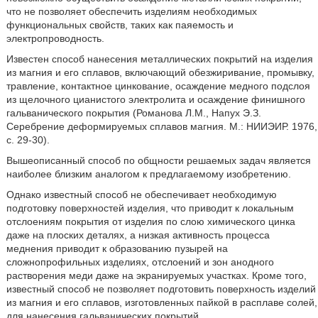
что не позволяет обеспечить изделиям необходимых
функциональных свойств, таких как паяемость и
электропроводность.
Известен способ нанесения металлических покрытий на изделия
из магния и его сплавов, включающий обезжиривание, промывку,
травление, контактное цинкование, осаждение медного подслоя
из щелочного цианистого электролита и осаждение финишного
гальванического покрытия (Романова Л.М., Напух Э.З.
Серебрение деформируемых сплавов магния. М.: НИИЭИР. 1976,
с. 29-30).
Вышеописанный способ по общности решаемых задач является
наиболее близким аналогом к предлагаемому изобретению.
Однако известный способ не обеспечивает необходимую
подготовку поверхностей изделия, что приводит к локальным
отслоениям покрытия от изделия по слою химического цинка
даже на плоских деталях, а низкая активность процесса
меднения приводит к образованию пузырей на
сложнопрофильных изделиях, отслоений и зон анодного
растворения меди даже на экранируемых участках. Кроме того,
известный способ не позволяет подготовить поверхность изделий
из магния и его сплавов, изготовленных пайкой в расплаве солей,
для нанесения гальванических покрытий.