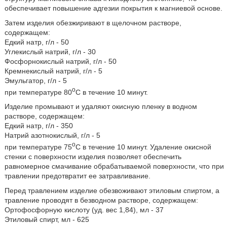
обеспечивает повышение адгезии покрытия к магниевой основе.
Затем изделия обезжиривают в щелочном растворе,
содержащем:
Едкий натр, г/л - 50
Углекислый натрий, г/л - 30
Фосфорнокислый натрий, г/л - 50
Кремнекислый натрий, г/л - 5
Эмульгатор, г/л - 5
o
при температуре 80
C в течение 10 минут.
Изделие промывают и удаляют окисную пленку в водном
растворе, содержащем:
Едкий натр, г/л - 350
Натрий азотнокислый, г/л - 5
o
при температуре 75
C в течение 10 минут. Удаление окисной
стенки с поверхности изделия позволяет обеспечить
равномерное смачивание обрабатываемой поверхности, что при
травлении предотвратит ее затравливание.
Перед травлением изделие обезвоживают этиловым спиртом, а
травление проводят в безводном растворе, содержащем:
Ортофосфорную кислоту (уд. вес 1,84), мл - 37
Этиловый спирт, мл - 625