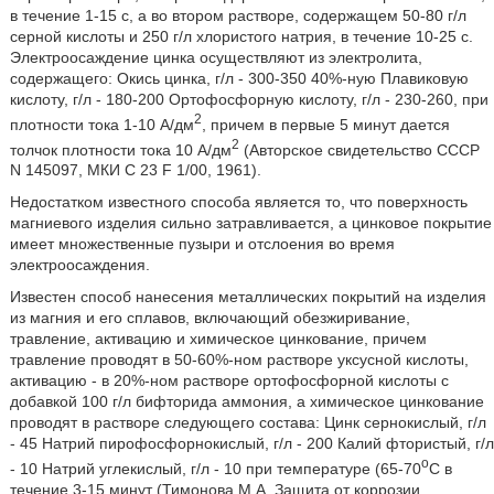
в течение 1-15 с, а во втором растворе, содержащем 50-80 г/л
серной кислоты и 250 г/л хлористого натрия, в течение 10-25 с.
Электроосаждение цинка осуществляют из электролита,
содержащего: Окись цинка, г/л - 300-350 40%-ную Плавиковую
кислоту, г/л - 180-200 Ортофосфорную кислоту, г/л - 230-260, при
2
плотности тока 1-10 А/дм
, причем в первые 5 минут дается
2
толчок плотности тока 10 А/дм
(Авторское свидетельство СССР
N 145097, МКИ C 23 F 1/00, 1961).
Недостатком известного способа является то, что поверхность
магниевого изделия сильно затравливается, а цинковое покрытие
имеет множественные пузыри и отслоения во время
электроосаждения.
Известен способ нанесения металлических покрытий на изделия
из магния и его сплавов, включающий обезжиривание,
травление, активацию и химическое цинкование, причем
травление проводят в 50-60%-ном растворе уксусной кислоты,
активацию - в 20%-ном растворе ортофосфорной кислоты с
добавкой 100 г/л бифторида аммония, а химическое цинкование
проводят в растворе следующего состава: Цинк сернокислый, г/л
- 45 Натрий пирофосфорнокислый, г/л - 200 Калий фтористый, г/л
o
- 10 Натрий углекислый, г/л - 10 при температуре (65-70
C в
течение 3-15 минут (Тимонова М.А. Защита от коррозии