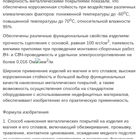
поверхность металлическими покрытиями показали, что
обеспечена коррозионная стойкость при воздействии различных
o
климатических факторов: пониженной температуры до -60
C,
o
повышенной температуры до 70
C, относительной влажности
95%.
Обеспечены различные функциональные свойства изделиям:
2
прочность сцепления с основой, равная 100 кгс/см
, паяемость
мягкими припоями при проведении монтажно-сборочных работ,
ВЧ- и СВЧ-проводимость и удельное электросопротивление не
2
более 0,016 Ом
мм
/м.
Широкое применение изделий из магния и его сплавов, высокая
коррозионная стойкость и большой выбор функциональных
качеств нанесенных металлических покрытий, а также
возможность осуществления способа на стандартном
оборудовании с использованием недефицитных материалов,
обеспечивают изобретению его практическую применимость.
Формула изобретения
1. Способ нанесения металлических покрытий на изделия из
магния и его сплавов, включающий обезжиривание, промывку,
травление, контактное цинкование, осаждение медного подслоя
из щелочного цианистого электролита и осаждение финишного