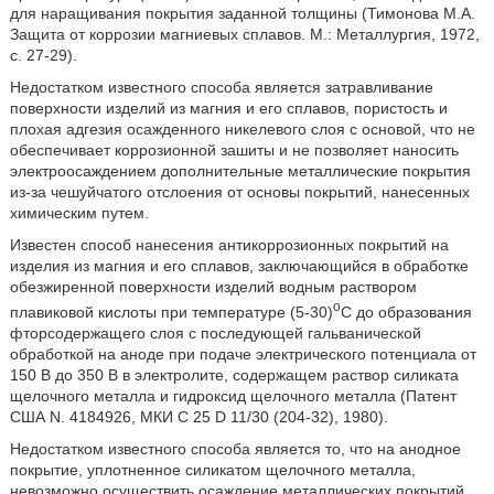
для наращивания покрытия заданной толщины (Тимонова М.А.
Защита от коррозии магниевых сплавов. М.: Металлургия, 1972,
с. 27-29).
Недостатком известного способа является затравливание
поверхности изделий из магния и его сплавов, пористость и
плохая адгезия осажденного никелевого слоя с основой, что не
обеспечивает коррозионной зашиты и не позволяет наносить
электроосаждением дополнительные металлические покрытия
из-за чешуйчатого отслоения от основы покрытий, нанесенных
химическим путем.
Известен способ нанесения антикоррозионных покрытий на
изделия из магния и его сплавов, заключающийся в обработке
обезжиренной поверхности изделий водным раствором
o
плавиковой кислоты при температуре (5-30)
C до образования
фторсодержащего слоя с последующей гальванической
обработкой на аноде при подаче электрического потенциала от
150 В до 350 В в электролите, содержащем раствор силиката
щелочного металла и гидроксид щелочного металла (Патент
США N. 4184926, МКИ C 25 D 11/30 (204-32), 1980).
Недостатком известного способа является то, что на анодное
покрытие, уплотненное силикатом щелочного металла,
невозможно осуществить осаждение металлических покрытий,