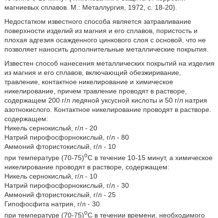
магниевых сплавов. М.: Металлургия, 1972, с. 18-20).
Недостатком известного способа является затравливание
поверхности изделий из магния и его сплавов, пористость и
плохая адгезия осажденного цинкового слоя с основой, что не
позволяет наносить дополнительные металлические покрытия.
Известен способ нанесения металлических покрытий на изделия
из магния и его сплавов, включающий обезжиривание,
травление, контактное никелирование и химическое
никелирование, причем травление проводят в растворе,
содержащем 200 г/л ледяной уксусной кислоты и 50 г/л натрия
азотнокислого. Контактное никелирование проводят в растворе.
содержащем:
Никель сернокислый, г/л - 20
Натрий пирофосфорнокислый, г/л - 80
Аммоний фтористокислый, г/л - 10
o
при температуре (70-75)
C в течение 10-15 минут, а химическое
никелирование проводят в растворе, содержащем:
Никель сернокислый, г/л - 10
Натрий пирофосфорнокислый, г/л - 30
Аммоний фтористокислый, г/л - 25
Гипофосфита натрия, г/л - 30
o
при температуре (70-75)
C в течении времени, необходимого