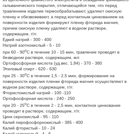
гальванического покрытия, отличающийся тем, что перед
травлением изделие термообрабатывают, удаляют окисную
пленку и обезвоживают, а перед контактным цинкованием на
поверхности изделия формируют пленку фторида магния,
причем окисную пленку удаляют в водном растворе,
содержащем, г/л:
Едкий натрий - 300 - 400
Натрий азотнокислый - 5 - 10
o
при 60 - 90
C в течение 10 - 15 мин, травление проводят в
безводном растворе, содержащем, мл:
Ортофосфорная кислота (уд.вес. 1,84) - 370 - 380
Этиловый спирт - 620 - 630
o
при 25 - 30
C в течение 1,5 - 2,5 мин, формирование на
поверхности изделия пленки фторида магния осуществляют в
водном растворе, содержащем, г/л:
Фтористокислый натрий - 100 -110
Ортофосфорная кислота - 240 - 250
o
при 20 - 25
C в течение 2 - 2,5 мин, контактное цинкование
проводят в растворе, содержащем, г/л:
Цинк сернокислый - 95 - 110
Калий пирофосфорнокислый - 385 - 400
Калий фтористый - 10 - 24
Калий углекислый - 4 - 6