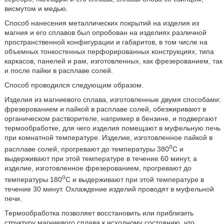
висмутом и медью.
Способ нанесения металлических покрытий на изделия из
магния и его сплавов был опробован на изделиях различной
пространственной конфигурации и габаритов, в том числе на
объемных тонкостенных перфорированных конструкциях, типа
каркасов, панелей и рам, изготовленных, как фрезерованием, так
и после пайки в расплаве солей.
Способ проводился следующим образом.
Изделия из магниевого сплава, изготовленные двумя способами:
фрезерованием и пайкой в расплаве солей, обезжиривают в
органическом растворителе, например в бензине, и подвергают
термообработке, для чего изделия помещают в муфельную печь
при комнатной температуре. Изделие, изготовленное пайкой в
o
расплаве солей, прогревают до температуры 380
C и
выдерживают при этой температуре в течение 60 минут, а
изделие, изготовленное фрезерованием, прогревают до
o
температуры 180
C и выдерживают при этой температуре в
течение 30 минут. Охлаждение изделий проводят в муфельной
печи.
Термообработка позволяет восстановить или приблизить
структуру магниевого сплава к исходному состоянию, что