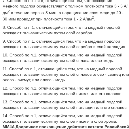
7. Способ по пп.1 и 6, отличающийся тем, что осаждение
медного подслоя осуществляют с толчком плотности тока 3 - 5 А/
2
дм
в течение первых 3 мин, а наращивание слоя меди до 20 -
2
30 мкм проводят при плотности тока 1 - 2 А/дм
.
8. Способ по п.1, отличающийся тем, что на медный подслой
осаждают гальваническим путем слой серебра.
9. Способ по п.1, отличающийся тем, что на медный подслой
осаждают гальваническим путем слой серебра и слой палладия.
10. Способ по п.1, отличающийся тем, что на медный подслой
осаждают гальваническим путем слой сплава олово-медь.
11. Способ по п.1, отличающийся тем, что на медный подслой
осаждают гальваническим путем слой сплавов олово - свинец или
олово - висмут, или олово - медь.
12. Способ по п.1, отличающийся тем, что на медный подслой
осаждают гальваническим путем слой никеля или его сплавов.
13. Способ по п.1, отличающийся тем, что на медный подслой
осаждают гальваническим путем слой палладия или его сплавов.
14. Способ по п.1, отличающийся тем, что на медный подслой
осаждают гальваническим путем слой никеля и слой хрома.
MM4A Досрочное прекращение действия патента Российской