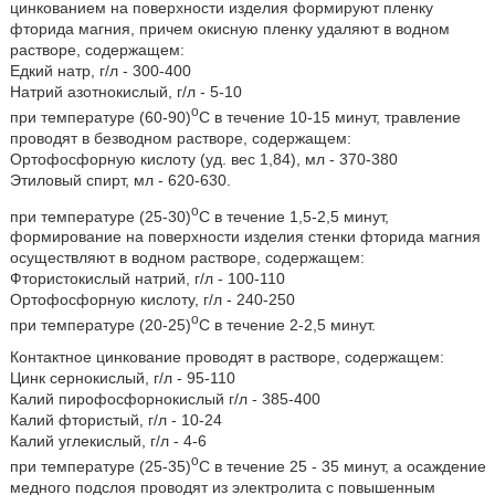
цинкованием на поверхности изделия формируют пленку
фторида магния, причем окисную пленку удаляют в водном
растворе, содержащем:
Едкий натр, г/л - 300-400
Натрий азотнокислый, г/л - 5-10
o
при температуре (60-90)
C в течение 10-15 минут, травление
проводят в безводном растворе, содержащем:
Ортофосфорную кислоту (уд. вес 1,84), мл - 370-380
Этиловый спирт, мл - 620-630.
o
при температуре (25-30)
C в течение 1,5-2,5 минут,
формирование на поверхности изделия стенки фторида магния
осуществляют в водном растворе, содержащем:
Фтористокислый натрий, г/л - 100-110
Ортофосфорную кислоту, г/л - 240-250
o
при температуре (20-25)
C в течение 2-2,5 минут.
Контактное цинкование проводят в растворе, содержащем:
Цинк сернокислый, г/л - 95-110
Калий пирофосфорнокислый г/л - 385-400
Калий фтористый, г/л - 10-24
Калий углeкиcлый, г/л - 4-6
o
при температуре (25-35)
C в течение 25 - 35 минут, а осаждение
медного подслоя проводят из электролита с повышенным