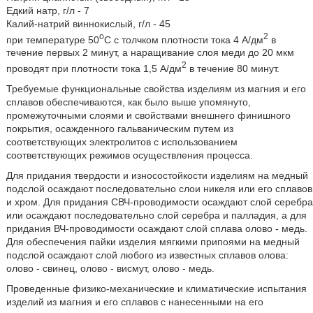
Едкий натр, г/л - 7
Калий-натрий виннокислый, г/л - 45
o
2
при температуре 50
C с толчком плотности тока 4 А/дм
в
течение первых 2 минут, а наращивание слоя меди до 20 мкм
2
проводят при плотности тока 1,5 А/дм
в течение 80 минут.
Требуемые функциональные свойства изделиям из магния и его
сплавов обеспечиваются, как было выше упомянуто,
промежуточными слоями и свойствами внешнего финишного
покрытия, осажденного гальваническим путем из
соответствующих электролитов с использованием
соответствующих режимов осуществления процесса.
Для придания твердости и износостойкости изделиям на медный
подслой осаждают последовательно слои никеля или его сплавов
и хром. Для придания СВЧ-проводимости осаждают слой серебра
или осаждают последовательно слой серебра и палладия, а для
придания ВЧ-проводимости осаждают слой сплава олово - медь.
Для обеспечения пайки изделия мягкими припоями на медный
подслой осаждают слой любого из известных сплавов олова:
олово - свинец, олово - висмут, олово - медь.
Проведенные физико-механические и климатические испытания
изделий из магния и его сплавов с нанесенными на его