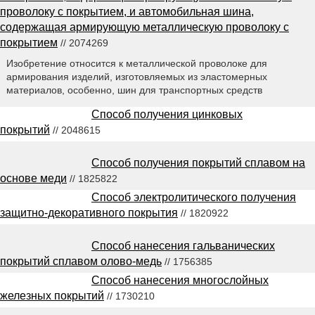
проволоку с покрытием, и автомобильная шина,
содержащая армирующую металлическую проволоку с
покрытием
// 2074269
Изобретение относится к металлической проволоке для
армирования изделий, изготовляемых из эластомерных
материалов, особенно, шин для транспортных средств
Способ получения цинковых
покрытий
// 2048615
Способ получения покрытий сплавом на
основе меди
// 1825822
Способ электролитического получения
защитно-декоративного покрытия
// 1820922
Способ нанесения гальванических
покрытий сплавом олово-медь
// 1756385
Способ нанесения многослойных
железных покрытий
// 1730210