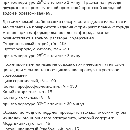
o
при температуре 25
C в течение 2 минут. Травление проводят
двукратное с промежуточной промывкой проточной холодной
водой и обезвоживанием.
Для химической стабилизации поверхности изделия из магния и
его сплавов на поверхности изделия формируют пленку фторида
магния, причем формирование пленки фторида магния
осуществляют в водном растворе, содержащем:
Фтористокислый натрий, г/л - 105
Ортофосфорную кислоту, г/л - 240
o
при температуре 25
C в течение 2 минут.
После промывки на изделие осаждают химическим путем слой
цинка, при этом контактное цинкование проводят в растворе,
содержащем:
Цинк сернокислый, г/л - 100
Калий пирофосфорнокислый, г/л - 390
Калий фтористый, г/л - 15
Калий углекислый, г/л - 5
o
при температуре 30
C в течение 30 минут.
Осаждение медного подслоя проводится гальваническим путем
из щелочного цианистого электролита, который содержит:
Медь цианистую, г/л - 45
Натрий цианистый (свободный), г/л - 15