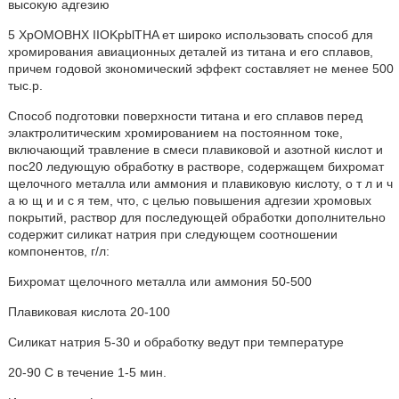
высокую адгезию
5 XpOMOBHX IIOKpblTHA ет широко использовать способ для
хромирования авиационных деталей из титана и его сплавов,
причем годовой зкономический эффект составляет не менее 500
тыс.р.
Способ подготовки поверхности титана и его сплавов перед
элактролитическим хромированием на постоянном токе,
включающий травление в смеси плавиковой и азотной кислот и
пос20 ледующую обработку в растворе, содержащем бихромат
щелочного металла или аммония и плавиковую кислоту, о т л и ч
а ю щ и и с я тем, что, с целью повышения адгезии хромовых
покрытий, раствор для последующей обработки дополнительно
содержит силикат натрия при следующем соотношении
компонентов, г/л:
Бихромат щелочного металла или аммония 50-500
Плавиковая кислота 20-100
Силикат натрия 5-30 и обработку ведут при температуре
20-90 С в течение 1-5 мин.