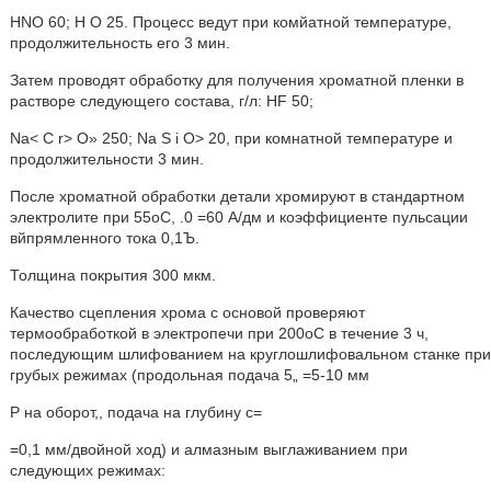
HNO 60; Н О 25. Процесс ведут при комйатной температуре,
продолжительность его 3 мин.
Затем проводят обработку для получения хроматной пленки в
растворе следующего состава, г/л: HF 50;
Na< C r> О» 250; Na S i О> 20, при комнатной температуре и
продолжительности 3 мин.
После хроматной обработки детали хромируют в стандартном
электролите при 55оС, .0 =60 А/дм и коэффициенте пульсации
вйпрямленного тока 0,1Ъ.
Толщина покрытия 300 мкм.
Качество сцепления хрома с основой проверяют
термообработкой в электропечи при 200оС в течение 3 ч,
последующим шлифованием на круглошлифовальном станке при
грубых режимах (продольная подача 5„ =5-10 мм
P на оборот,, подача на глубину с=
=0,1 мм/двойной ход) и алмазным выглаживанием при
следующих режимах: