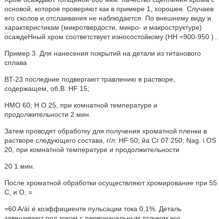
основой, которое проверяют как в примере 1, хорошее. Случаев
его сколов и отслаивания не наблюдается. По внешнему виду и
характеристикам (микротвердости, микро- и макроструктуре)
осаждеНный хром соответствует износостойкому (НН =900-950 ) .
Пример 3. Для нанесения покрытий на детали из титанового
сплава
BT-23 последние подвергают травлению в растворе,
содержащем, об,В: HF 15;
НМО 60; Н О 25, при комнатной температуре и
продолжительности 2 мин.
Затем проводят обработку для получения хроматной пленки в
растворе следующего состава, г/л: HF 50; йа Сг 07 250; Nag. i OS
20, при комнатной температуре и продолжительности
20 1 мин.
После хроматной обработки осуществляют хромирование при 55
С, и О, =
=60 A/äì è коэффициенте пульсации тока 0,1%. Деталь
завешивают под током с первоначальным толчком его