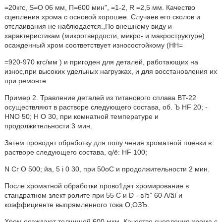
=20кгс, S=O 06 мм, П=600 мин", =1-2, R =2,5 мм. Качество
сцепления хрома с основой хорошее. Случаев его сколов и
отслаивания не наблюдается.,По внешнему виду и
характеристикам (микротвердости, микро- и макроструктуре)
осажденный хром соответствует износостойкому (НН=
=920-970 кгс/мм ) и пригоден для деталей, работающих на
износ,при высоких удельных нагрузках, и для восстановления их
при ремонте.
Пример 2. Травление деталей из титанового сплава BT-22
осуществляют в растворе следующего состава, об. Ъ HF 20; -
HNO 50; Н О 30, при комнатной температуре и
продолжительности 3 мин.
Затем проводят обработку для полу чения хроматной пленки в
растворе следующего состава, q/ë: HF 100;
N Сг О 500; йа, 5 i 0 30, при 50оС и продолжительности 2 мин.
После хроматной обработки прово1дят хромирование в
стандратном злект ролите при 55 С и D - вЂ” 60 A/äì и
коэффициенте выпрямленного тока O,ОЗЪ.
Хром осаждают толщиной 600 мкм. Качество сцепления хрома с