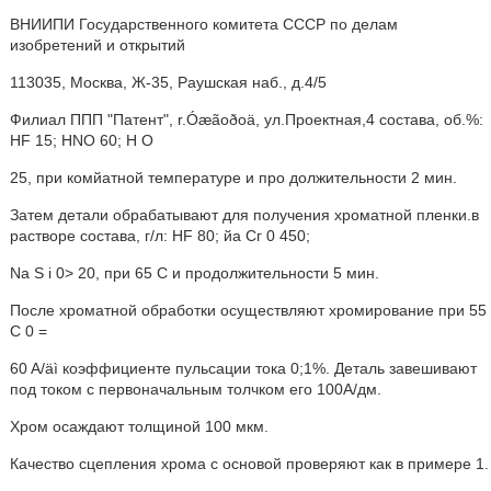
ВНИИПИ Государственного комитета СССР по делам
изобретений и открытий
113035, Москва, Ж-35, Раушская наб., д.4/5
Филиал ППП "Патент", r.Óæãoðoä, ул.Проектная,4 состава, об.%:
HF 15; HNO 60; Н О
25, при комйатной температуре и про должительности 2 мин.
Затем детали обрабатывают для получения хроматной пленки.в
растворе состава, г/л: HF 80; йа Сг 0 450;
Na S i 0> 20, при 65 С и продолжительности 5 мин.
После хроматной обработки осуществляют хромирование при 55
С 0 =
60 A/äì коэффициенте пульсации тока 0;1%. Деталь завешивают
под током с первоначальным толчком его 100А/дм.
Хром осаждают толщиной 100 мкм.
Качество сцепления хрома с основой проверяют как в примере 1.