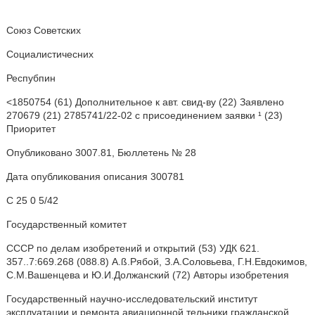
Союз Советских
Социалистичесних
Респубпин
<1850754 (61) Дополнительное к авт. свид-ву (22) Заявлено
270679 (21) 2785741/22-02 с присоединением заявки ¹ (23)
Приоритет
Опубликовано 3007.81, Бюллетень № 28
Дата опубликования описания 300781
С 25 0 5/42
Государственный комитет
СССР по делам изобретений и открытий (53) УДК 621.
357..7:669.268 (088.8) A.ß.Рябой, З.A.Соловьева, Г.Н.Евдокимов,
С.М.Вашенцева и Ю.И.Должанский (72) Авторы изобретения
Государственный научно-исследовательский институт
эксплуатации и ремонта авиационной тельники гражданской