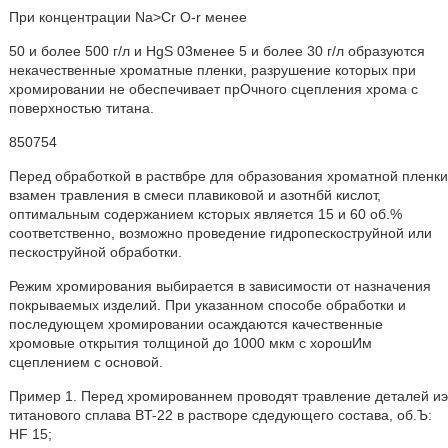
При концентрации Na>Cr O-r менее
50 и более 500 г/л и HgS 03менее 5 и более 30 г/л образуются
некачественные хроматные пленки, разрушение которых при
хромировании не обеспечивает прОчного сцепления хрома с
поверхностью титана.
850754
Перед обработкой в раствбре для образования хроматной пленки
взамен травления в смеси плавиковой и азотнбй кислот,
оптимальным содержанием ксторых является 15 и 60 об.%
соответственно, возможно проведение гидропескоструйной или
пескоструйной обработки.
Режим хромирования выбирается в зависимости от назначения
покрываемых изделий. При указанном способе обработки и
последующем хромировании осаждаются качественные
хромовые открытия толщиной до 1000 мкм с хорошИм
сцеплением с основой.
Пример 1. Перед хромированнем проводят травление деталей иэ
титанового сплава BT-22 в растворе сдедующего состава, об.Ъ:
HF 15;