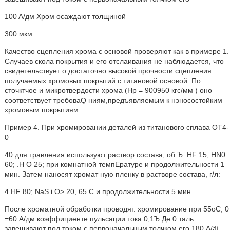
100 A/дм Хром осаждают толщиной
300 мкм.
Качество сцепления хрома с основой проверяют как в примере 1.
Случаев скола покрытия и его отслаивания не наблюдается, что
свидетельствует о достаточно высокой прочности сцепления
получаемых хромовых покрытий с титановой основой. По
сточктчое и микротвердости хрома (Hp = 900950 кгс/мм ) оно
соответствует требоваQ ниям,предъявляемым к нэносостойким
хромовым покрытиям.
Пример 4. При хромировании деталей из титанового сплава ОТ4-
0
40 для травления используют раствор состава, об.Ъ: HF 15, HN0
60; .Н О 25; при комнатной темпЕратуре и продолжительности 1
мин. Затем наносят хромат ную пленку в растворе состава, г/л:
4 HF 80; Na
S i О> 20, 65 С и продолжительности 5 мин.
После хроматной обработки проводят. хромирование при 55оС, 0
=60 A/дм коэффициенте пульсации тока 0,1Ъ.Де 0 таль
завешивают под током с первоначальным толчком его 180 A/äì.