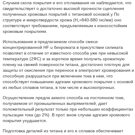
Случаев скола покрытия и его отслаивания не наблюдается, что
свидетельствует о достаточно высокой прочности сцепления
полученных хромовых покрытий с титановой основой.у По
структуре и микротвердости хрома (Н„=840-880 гкс/мм) оно
соответствует требованиям, предъявляемым к иэносостойким
хромовым покрытиям.
Использование в предлагаемом способе смеси
концентрированной HF u бихромата в присутствии силиката
позволяет в отличие от известного способа уже при невысокой
температуре (2ФС) и за короткое время получить хроматную
пленку на свежей поверхности титана, достаточно плотную для
защиты от окисления при переносе в электролит хромирования и
способную разрушаться при включении тока в нем, что
способствует повышению адгезии хромового покрытия с основой
из любых сплавов титана, в том числе и высокопрочных.
Осуществление предла аемого способа на постоянном токе,
получаемом от промышленных выпрямителей, дает
положительный результат только при небольших коэффициентах
пульсации тока (до 2%) .B прот. вном случае адгезия хромового
покрытия ухудшается.
Подготовка деталей иэ титана и его е сплавов обеспечивает