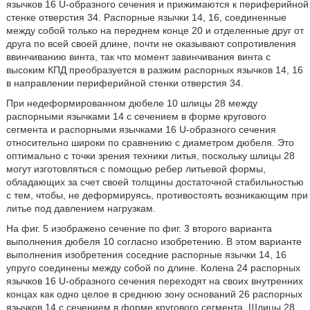
язычков 16 U-образного сечения и прижимаются к периферийной
стенке отверстия 34. Распорные язычки 14, 16, соединенные
между собой только на переднем конце 20 и отделенные друг от
друга по всей своей длине, почти не оказывают сопротивления
ввинчиванию винта, так что момент завинчивания винта с
высоким КПД преобразуется в разжим распорных язычков 14, 16
в направлении периферийной стенки отверстия 34.
При недеформированном дюбеле 10 шлицы 28 между
распорными язычками 14 с сечением в форме кругового
сегмента и распорными язычками 16 U-образного сечения
относительно широки по сравнению с диаметром дюбеля. Это
оптимально с точки зрения техники литья, поскольку шлицы 28
могут изготовляться с помощью ребер литьевой формы,
обладающих за счет своей толщины достаточной стабильностью
с тем, чтобы, не деформируясь, противостоять возникающим при
литье под давлением нагрузкам.
На фиг. 5 изображено сечение по фиг. 3 второго варианта
выполнения дюбеля 10 согласно изобретению. В этом варианте
выполнения изобретения соседние распорные язычки 14, 16
упруго соединены между собой по длине. Колена 24 распорных
язычков 16 U-образного сечения переходят на своих внутренних
концах как одно целое в среднюю зону оснований 26 распорных
язычков 14 с сечением в форме кругового сегмента. Шлицы 28