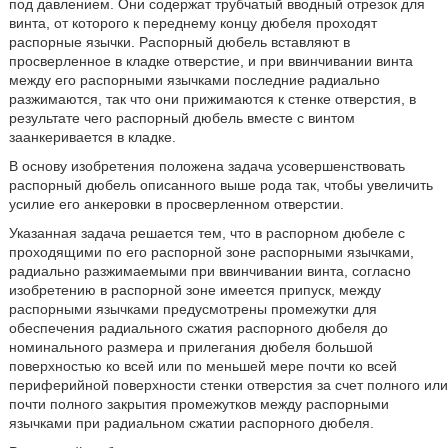
под давлением. Они содержат трубчатый вводный отрезок для
винта, от которого к переднему концу дюбеля проходят
распорные язычки. Распорный дюбель вставляют в
просверленное в кладке отверстие, и при ввинчивании винта
между его распорными язычками последние радиально
разжимаются, так что они прижимаются к стенке отверстия, в
результате чего распорный дюбель вместе с винтом
заанкеривается в кладке.
В основу изобретения положена задача усовершенствовать
распорный дюбель описанного выше рода так, чтобы увеличить
усилие его анкеровки в просверленном отверстии.
Указанная задача решается тем, что в распорном дюбеле с
проходящими по его распорной зоне распорными язычками,
радиально разжимаемыми при ввинчивании винта, согласно
изобретению в распорной зоне имеется припуск, между
распорными язычками предусмотрены промежутки для
обеспечения радиального сжатия распорного дюбеля до
номинального размера и прилегания дюбеля большой
поверхностью ко всей или по меньшей мере почти ко всей
периферийной поверхности стенки отверстия за счет полного или
почти полного закрытия промежутков между распорными
язычками при радиальном сжатии распорного дюбеля.