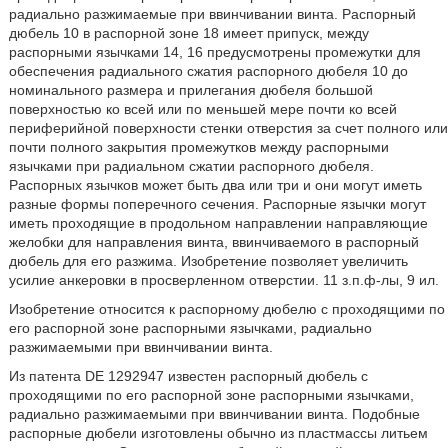
радиально разжимаемые при ввинчивании винта. Распорный
дюбель 10 в распорной зоне 18 имеет припуск, между
распорными язычками 14, 16 предусмотрены промежутки для
обеспечения радиального сжатия распорного дюбеля 10 до
номинального размера и прилегания дюбеля большой
поверхностью ко всей или по меньшей мере почти ко всей
периферийной поверхности стенки отверстия за счет полного или
почти полного закрытия промежутков между распорными
язычками при радиальном сжатии распорного дюбеля.
Распорных язычков может быть два или три и они могут иметь
разные формы поперечного сечения. Распорные язычки могут
иметь проходящие в продольном направлении направляющие
желобки для направления винта, ввинчиваемого в распорный
дюбель для его разжима. Изобретение позволяет увеличить
усилие анкеровки в просверленном отверстии. 11 з.п.ф-лы, 9 ил.
Изобретение относится к распорному дюбелю с проходящими по
его распорной зоне распорными язычками, радиально
разжимаемыми при ввинчивании винта.
Из патента DE 1292947 известен распорный дюбель с
проходящими по его распорной зоне распорными язычками,
радиально разжимаемыми при ввинчивании винта. Подобные
распорные дюбели изготовлены обычно из пластмассы литьем