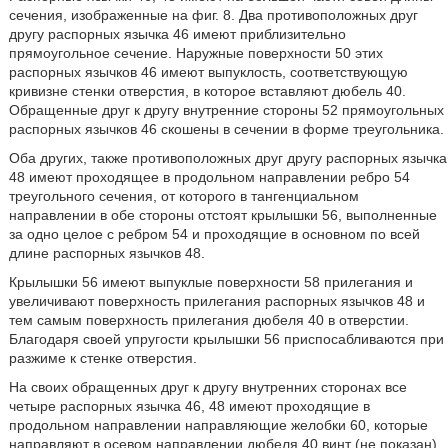
сечения, изображенные на фиг. 8. Два противоположных друг
другу распорных язычка 46 имеют приблизительно
прямоугольное сечение. Наружные поверхности 50 этих
распорных язычков 46 имеют выпуклость, соответствующую
кривизне стенки отверстия, в которое вставляют дюбель 40.
Обращенные друг к другу внутренние стороны 52 прямоугольных
распорных язычков 46 скошены в сечении в форме треугольника.
Оба других, также противоположных друг другу распорных язычка
48 имеют проходящее в продольном направлении ребро 54
треугольного сечения, от которого в тангенциальном
направлении в обе стороны отстоят крылышки 56, выполненные
за одно целое с ребром 54 и проходящие в основном по всей
длине распорных язычков 48.
Крылышки 56 имеют выпуклые поверхности 58 прилегания и
увеличивают поверхность прилегания распорных язычков 48 и
тем самым поверхность прилегания дюбеля 40 в отверстии.
Благодаря своей упругости крылышки 56 приспосабливаются при
разжиме к стенке отверстия.
На своих обращенных друг к другу внутренних сторонах все
четыре распорных язычка 46, 48 имеют проходящие в
продольном направлении направляющие желобки 60, которые
направляют в осевом направлении дюбеля 40 винт (не показан),