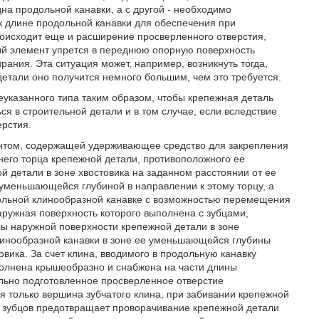
на продольной канавки, а с другой - необходимо
к длине продольной канавки для обеспечения при
роисходит еще и расширение просверленного отверстия,
ый элемент упрется в переднюю опорную поверхность
рания. Эта ситуация может, например, возникнуть тогда,
детали оно получится немного большим, чем это требуется.
указанного типа таким образом, чтобы крепежная деталь
я в строительной детали и в том случае, если вследствие
рстия.
ентом, содержащей удерживающее средство для закрепления
него торца крепежной детали, противоположного ее
й детали в зоне хвостовика на заданном расстоянии от ее
уменьшающейся глубиной в направлении к этому торцу, а
ольной клинообразной канавке с возможностью перемещения
аружная поверхность которого выполнена с зубцами,
ы наружной поверхности крепежной детали в зоне
линообразной канавки в зоне ее уменьшающейся глубины
вика. За счет клина, вводимого в продольную канавку
полнена крышеобразно и снабжена на части длины
льно подготовленное просверленное отверстие
тся только вершина зубчатого клина, при забивании крепежной
 зубцов предотвращает проворачивание крепежной детали