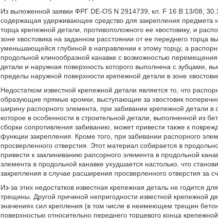
Из выложенной заявки ФРГ DE-OS N 2914739, кл. F 16 B 13/08, 30
содержащая удерживающее средство для закрепления предмета на
торца крепежной детали, противоположного ее хвостовику, и расп
зоне хвостовика на заданном расстоянии от ее переднего торца 
уменьшающейся глубиной в направлении к этому торцу, а распорн
продольной клинообразной канавке с возможностью перемещения 
детали и наружная поверхность которого выполнена с зубцами, в
пределы наружной поверхности крепежной детали в зоне хвостови
Недостатком известной крепежной детали является то, что распор
образующие прямые кромки, выступающие за хвостовик поперечн
ширину распорного элемента, при забивании крепежной детали в 
которое в особенности в строительной детали, выполненной из б
сборки сопротивления забиванию, может привести также к повре
функции закрепления. Кроме того, при забивании распорного элем
просверленного отверстия. Этот материал собирается в продольн
привести к заклиниванию рапсорного элемента в продольной кана
элемента в продольной канавке ухудшается настолько, что стано
закрепления в случае расширения просверленного отверстия за с
Из-за этих недостатков известная крепежная деталь не годится дл
трещины. Другой причиной непригодности известной крепежной де
значениях сил крепления (в том числе в неимеющем трещин бетон
поверхностью относительно переднего торцевого конца крепежной д