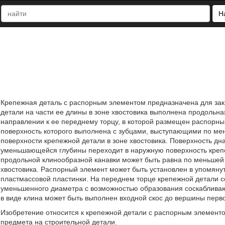
Н
Крепежная деталь с распорным элементом предназначена для зак
детали на части ее длины в зоне хвостовика выполнена продольн
направлении к ее переднему торцу, в которой размещен распорны
поверхность которого выполнена с зубцами, выступающими по ме
поверхности крепежной детали в зоне хвостовика. Поверхность дн
уменьшающейся глубины переходит в наружную поверхность крепе
продольной клинообразной канавки может быть равна по меньшей
хвостовика. Распорный элемент может быть установлен в упомянут
пластмассовой пластинки. На переднем торце крепежной детали с
уменьшенного диаметра с возможностью образования соскаблива
в виде клина может быть выполнен входной скос до вершины первого
Изобретение относится к крепежной детали с распорным элемен
предмета на строительной детали.