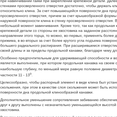
при навинчивании гайки при закреплении крепежной детали. Дале
стенками просверленного отверстия достаточно, чтобы держать к
относительно клина. За счет повышающейся поверхности дна прод
просверленного отверстия, причем за счет крышеобразной формы
наружной поверхности клина в стенку просверленного отверстия. 
небольшой момент завинчивания. Кроме того, так как продольная
крепежной детали со стороны ее хвостовика на заданном расстоя
направлении этого торца, то можно, во-первых, применять более
прижима, в во-вторых за счет более крутого угла подъема поверх
большего радиального распирания. При расширившемся отверстии
своей длины и за пределы продольной канавки, благодаря чему дл
Особенно предпочтительным для удерживающей способности и во
является выполнение, при котором продольная канавка на своем 
наибольшую глубину, по меньшей мере равную половине диаметра 
o
частности 11 - 13
.
Целесообразно, чтобы распорный элемент в виде клина был устан
скольжения, при этом в качестве слоя скольжения может быть исп
поверхности дна продольной клинообразной канавки.
Дополнительное уменьшение сопротивления забиванию обеспечив
друг к другу выполнены с незначительно уменьшающейся высотой 
хвостовика.