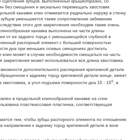
е сцепления зубцов, выполненных крышеобразно, со
лин без смещения и аксиально перемещать хвостовик
ольной канавки клин отжимается радиально наружу в стенку
 зубцов уменьшается также сопротивление забиванию
Вследствие этого для закрепления необходим также очень
 клинообразная канавка выполнена на части длины
нии от ее заднего торца с уменьшающейся глубиной в
 длинный распорный элемент с большей поверхностью
ности дна при меньших осевых смещениях достигать
 клин может в случае необходимости смещаться на часть
я закрепления может использоваться вся длина хвостовика.
зможности дополнительного распирания крепежной детали
обращенном к заднему торцу крепежной детали конце, имеет
o
хвостовика, а угол подъема поверхности дна 10 - 15
, в
овлен в продольной клинообразной канавке на слое
ользована пластмассовая пластинка, соответствующая
ается тем, чтобы зубцы распорного элемента по отношению
в направлении к заднему торцу крепежной детали в зоне