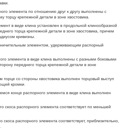
авки.
рного элемента по отношению друг к другу выполнены с
 торцу крепежной детали в зоне хвостовика.
емент в виде клина установлен в продольной клинообразной
еднего торца крепежной детали в зоне хвостовика, причем
адиусом кривизны.
граничительным элементом, удерживающим распорный
рного элемента в виде клина выполнены с разными боковыми
торону переднего торца крепежной детали в зоне
ем торце со стороны хвостовика выполнен торцовый выступ
ющей кромки.
щемся конце распорного элемента в виде клина выполнен
ого скоса распорного элемента соответствует по меньшей
го скоса распорного элемента соответствует, приблизительно,
.