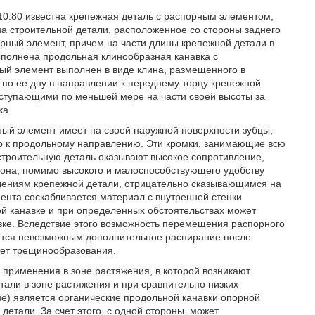
.10.80 известна крепежная деталь с распорным элементом,
 строительной детали, расположенное со стороны заднего
орный элемент, причем на части длины крепежной детали в
выполнена продольная клинообразная канавка с
ый элемент выполнен в виде клина, размещенного в
по ее дну в направлении к переднему торцу крепежной
ыступающими по меньшей мере на части своей высоты за
ка.
ный элемент имеет на своей наружной поверхности зубцы,
о к продольному направлению. Эти кромки, занимающие всю
строительную деталь оказывают высокое сопротивление,
етона, помимо высокого и малоспособствующего удобству
ждениям крепежной детали, отрицательно сказывающимся на
ента соскабливается материал с внутренней стенки
ой канавке и при определенных обстоятельствах может
вке. Вследствие этого возможность перемещения распорного
вится невозможным дополнительное распирание после
чет трещинообразования.
я применения в зоне растяжения, в которой возникают
тали в зоне растяжения и при сравнительно низких
е) является органические продольной канавки опорной
етали. За счет этого, с одной стороны, может