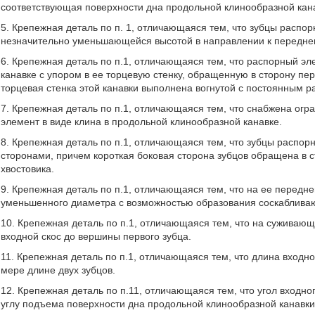
соответствующая поверхности дна продольной клинообразной кан
5. Крепежная деталь по п. 1, отличающаяся тем, что зубцы распо
незначительно уменьшающейся высотой в направлении к переднему
6. Крепежная деталь по п.1, отличающаяся тем, что распорный эл
канавке с упором в ее торцевую стенку, обращенную в сторону пер
торцевая стенка этой канавки выполнена вогнутой с постоянным р
7. Крепежная деталь по п.1, отличающаяся тем, что снабжена о
элемент в виде клина в продольной клинообразной канавке.
8. Крепежная деталь по п.1, отличающаяся тем, что зубцы распо
сторонами, причем короткая боковая сторона зубцов обращена в с
хвостовика.
9. Крепежная деталь по п.1, отличающаяся тем, что на ее передн
уменьшенного диаметра с возможностью образования соскаблива
10. Крепежная деталь по п.1, отличающаяся тем, что на суживаю
входной скос до вершины первого зубца.
11. Крепежная деталь по п.1, отличающаяся тем, что длина входн
мере длине двух зубцов.
12. Крепежная деталь по п.11, отличающаяся тем, что угол входно
углу подъема поверхности дна продольной клинообразной канавки