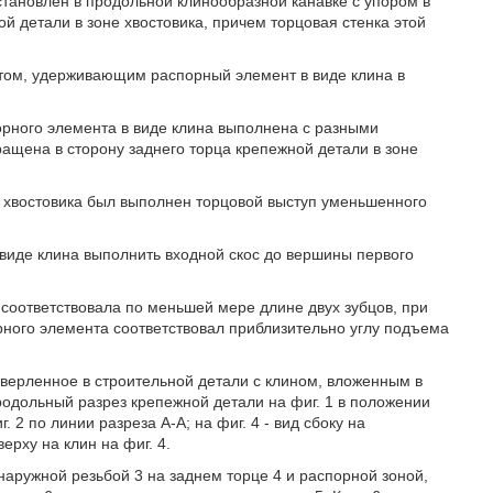
становлен в продольной клинообразной канавке с упором в
й детали в зоне хвостовика, причем торцовая стенка этой
том, удерживающим распорный элемент в виде клина в
рного элемента в виде клина выполнена с разными
ащена в сторону заднего торца крепежной детали в зоне
 хвостовика был выполнен торцовой выступ уменьшенного
виде клина выполнить входной скос до вершины первого
соответствовала по меньшей мере длине двух зубцов, при
рного элемента соответствовал приблизительно углу подъема
осверленное в строительной детали с клином, вложенным в
продольный разрез крепежной детали на фиг. 1 в положении
 2 по линии разреза А-А; на фиг. 4 - вид сбоку на
ерху на клин на фиг. 4.
 наружной резьбой 3 на заднем торце 4 и распорной зоной,