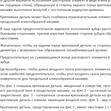
В другом варианте исполнения распорный элемент в виде клина у
ее торцевую стенку, обращенную в сторону заднего торца крепежно
канавки выполнена вогнутой с постоянным радиусом кривизны.
Крепежная деталь может быть снабжена ограничительным элемен
продольной клинообразной канавке.
В еще одном предпочтительном варианте исполнения зубцы распо
боковыми сторонами, причем короткая боковая сторона зубцов обр
хвостовика.
Желательно, чтобы на заднем торце крепежной детали со стороны
диаметра с возможностью образования соскабливающей кромки.
Предпочтительно на суживающемся конце распорного элемента в 
зубца.
Целесообразно, чтобы длина входного скоса распорного элемента 
этом наиболее предпочтительно, чтобы угол входного скоса распо
поверхности дна продольной клинообразной канавки.
На фиг. 1 показана крепежная деталь, введенная в отверстие, пр
его распорной зоне в продольную канавку; на фиг. 2 - частичный 
закрепления; фиг. 3 - поперечное сечение крепежной детали на фиг.
крепежную деталь с клином, имеющим входной скос; фиг. 5 - вид св
Крепежная деталь, представленная на фиг. 1, имеет хвостовик 2 с