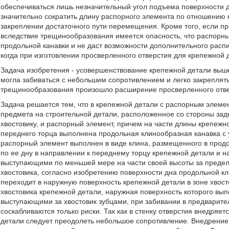
обеспечиваться лишь незначительный угол подъема поверхности д
значительно сократить длину распорного элемента по отношению 
закреплении достаточного пути перемещения. Кроме того, если п
вследствие трещинообразования имеется опасность, что распорн
продольной канавки и не даст возможности дополнительного распи
когда при изготовлении просверленного отверстия для крепежной 
Задача изобретения - усовершенствование крепежной детали выше
могла забиваться с небольшим сопротивлением и легко закреплятьс
трещинообразования произошло расширение просверленного отве
Задача решается тем, что в крепежной детали с распорным элем
предмета на строительной детали, расположенное со стороны зад
хвостовику, и распорный элемент, причем на части длины крепежно
переднего торца выполнена продольная клинообразная канавка с 
распорный элемент выполнен в виде клина, размещенного в прод
по ее дну в направлении к переднему торцу крепежной детали и н
выступающими по меньшей мере на части своей высоты за предел
хвостовика, согласно изобретению поверхности дна продольной к
переходит в наружную поверхность крепежной детали в зоне хвосто
хвостовика крепежной детали, наружная поверхность которого вы
выступающими за хвостовик зубцами, при забивании в предварите
соскабливаются только риски. Так как в стенку отверстия внедряе
детали следует преодолеть небольшое сопротивление. Внедрение