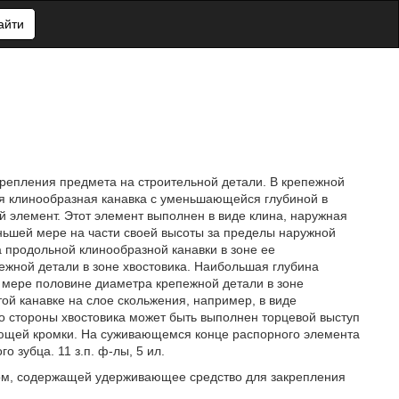
айти
репления предмета на строительной детали. В крепежной
ая клинообразная канавка с уменьшающейся глубиной в
й элемент. Этот элемент выполнен в виде клина, наружная
ньшей мере на части своей высоты за пределы наружной
а продольной клинообразной канавки в зоне ее
жной детали в зоне хвостовика. Наибольшая глубина
 мере половине диаметра крепежной детали в зоне
ой канавке на слое скольжения, например, в виде
о стороны хвостовика может быть выполнен торцевой выступ
ющей кромки. На суживающемся конце распорного элемента
 зубца. 11 з.п. ф-лы, 5 ил.
том, содержащей удерживающее средство для закрепления