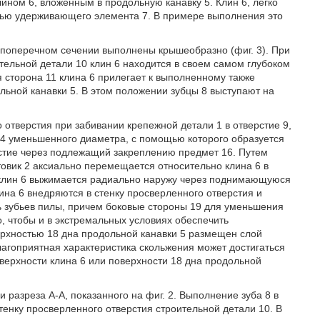
ном 6, вложенным в продольную канавку 5. Клин 6, легко
ью удерживающего элемента 7. В примере выполнения это
в поперечном сечении выполнены крышеобразно (фиг. 3). При
тельной детали 10 клин 6 находится в своем самом глубоком
 сторона 11 клина 6 прилегает к выполненному также
льной канавки 5. В этом положении зубцы 8 выступают на
о отверстия при забивании крепежной детали 1 в отверстие 9,
14 уменьшенного диаметра, с помощью которого образуется
рстие через подлежащий закреплению предмет 16. Путем
товик 2 аксиально перемещается относительно клина 6 в
о клин 6 выжимается радиально наружу через поднимающуюся
лина 6 внедряются в стенку просверленного отверстия и
 зубьев пилы, причем боковые стороны 19 для уменьшения
, чтобы и в экстремальных условиях обеспечить
ерхностью 18 дна продольной канавки 5 размещен слой
Благоприятная характеристика скольжения может достигаться
верхности клина 6 или поверхности 18 дна продольной
 разреза А-А, показанного на фиг. 2. Выполнение зуба 8 в
енку просверленного отверстия строительной детали 10. В