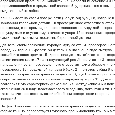
образованной профильной канавкой 5 с U-образным сечением и кли
перемещающийся в продольной канавке 5, удерживается с помощ
выдавленный желобок.
Клин 6 имеет на своей поверхности (наружной) зубцы 8, которые 
забивании крепежной детали 1 в просверленное отверстие 9 строи
положении, в котором задняя сформованная полукруглой торцовая
полукруглым и служащему в качестве упора 12 ограничению продо
части своей высоты за хвостовик 2 крепежной детали.
Для того, чтобы соскоблить буровую муку со стенки просверленног
передний торце 13 крепежной детали 1 выполнен в виде выступа 
соскабливающая кромка 15. Крепежная деталь забивается в отве
навинчивания гайки 17 на выступающий резьбовой участок 3, хвос
направлении устья просверленного отверстия таким образом, чт
поверхность 18 продольной канавки 5 (фиг. 2), при этом зубцы 8 к
вызывают закрепление крепежной детали. Зубцы 8 имеют профиль
сопротивления забиванию скошены к переднему торцу 13. Для того
благоприятную характеристику скольжения, между клином 6 и пов
скольжения 20 в виде пластмассового вкладыша, покрытия и т.п. 
также за счет соответствующей обработки поверхности опорной по
канавки 5.
На фиг. 3 показано поперечное сечение крепежной детали по линии
форме крышки способствует глубокому проникновению клина 6 в ст