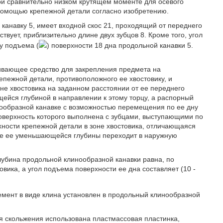
при сравнительно низком крутящем моменте для осевого
помощью крепежной детали согласно изобретению.
ю канавку 5, имеет входной скос 21, проходящий от переднего
ствует, приблизительно длине двух зубцов 8. Кроме того, угол
лу подъема (
) поверхности 18 дна продольной канавки 5.
ивающее средство для закрепления предмета на
епежной детали, противоположного ее хвостовику, и
не хвостовика на заданном расстоянии от ее переднего
ейся глубиной в направлении к этому торцу, а распорный
нообразной канавке с возможностью перемещения по ее дну
оверхность которого выполнена с зубцами, выступающими по
ности крепежной детали в зоне хвостовика, отличающаяся
оне ее уменьшающейся глубины переходит в наружную
лубина продольной клинообразной канавки равна, по
вика, а угол подъема поверхности ее дна составляет (10 -
емент в виде клина установлен в продольный клинообразной
оя скольжения использована пластмассовая пластинка,