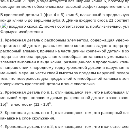
зоне ножки 21 зубца задействуется вся ширина клина 6, поэтому 
смещения может обеспечиваться высокий эффект закрепления с 
В крепежной детали 1 (фиг. 4 и 5) клин 6, вложенный в продольну
конца клина 6 до вершины зуба 8. Длина входного скоса 21 соответ
(
) входного скоса 21 может соответствовать, приблизительно, уг
Формула изобретения
1. Крепежная деталь с распорным элементом, содержащая удерж
строительной детали, расположенное со стороны заднего торца кр
распорный элемент, причем на части длины крепежной детали в зо
торца выполнена продольная клинообразная канавка с уменьшающ
элемент выполнен в виде клина, размещенного в продольной кли
в направлении к переднему торцу крепежной детали и наружная п
меньшей мере на части своей высоты за пределы наружной поверх
тем, что поверхность дна продольной клинообразной канавки в з
поверхность крепежной детали в зоне хвостовика.
2. Крепежная деталь по п.1, отличающаяся тем, что наибольшая г
меньшей мере, половине диаметра крепежной детали в зоне хвосто
o
o
15)
, в частности (11 - 13)
.
3. Крепежная деталь по п.1, отличающаяся тем, что распорный эл
канавке на слое скольжения.
4. Крепежная деталь по п.3, отличающаяся тем, что в качестве сл