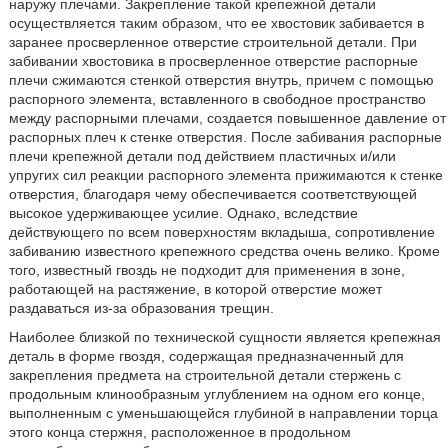
наружу плечами. Закрепление такой крепежной детали
осуществляется таким образом, что ее хвостовик забивается в
заранее просверленное отверстие строительной детали. При
забивании хвостовика в просверленное отверстие распорные
плечи сжимаются стенкой отверстия внутрь, причем с помощью
распорного элемента, вставленного в свободное пространство
между распорными плечами, создается повышенное давление от
распорных плеч к стенке отверстия. После забивания распорные
плечи крепежной детали под действием пластичных и/или
упругих сил реакции распорного элемента прижимаются к стенке
отверстия, благодаря чему обеспечивается соответствующей
высокое удерживающее усилие. Однако, вследствие
действующего по всем поверхностям вкладыша, сопротивление
забиванию известного крепежного средства очень велико. Кроме
того, известный гвоздь не подходит для применения в зоне,
работающей на растяжение, в которой отверстие может
раздаваться из-за образования трещин.
Наиболее близкой по технической сущности является крепежная
деталь в форме гвоздя, содержащая предназначенный для
закрепления предмета на строительной детали стержень с
продольным клинообразным углублением на одном его конце,
выполненным с уменьшающейся глубиной в направлении торца
этого конца стержня, расположенное в продольном