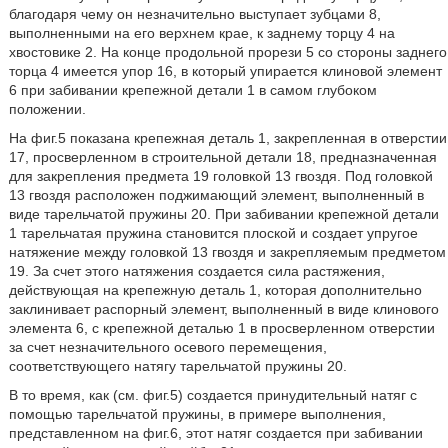
благодаря чему он незначительно выступает зубцами 8,
выполненными на его верхнем крае, к заднему торцу 4 на
хвостовике 2. На конце продольной прорези 5 со стороны заднего
торца 4 имеется упор 16, в который упирается клиновой элемент
6 при забивании крепежной детали 1 в самом глубоком
положении.
На фиг.5 показана крепежная деталь 1, закрепленная в отверстии
17, просверленном в строительной детали 18, предназначенная
для закрепления предмета 19 головкой 13 гвоздя. Под головкой
13 гвоздя расположен поджимающий элемент, выполненный в
виде тарельчатой пружины 20. При забивании крепежной детали
1 тарельчатая пружина становится плоской и создает упругое
натяжение между головкой 13 гвоздя и закрепляемым предметом
19. За счет этого натяжения создается сила растяжения,
действующая на крепежную деталь 1, которая дополнительно
заклинивает распорный элемент, выполненный в виде клинового
элемента 6, с крепежной деталью 1 в просверленном отверстии
за счет незначительного осевого перемещения,
соответствующего натягу тарельчатой пружины 20.
В то время, как (см. фиг.5) создается принудительный натяг с
помощью тарельчатой пружины, в примере выполнения,
представленном на фиг.6, этот натяг создается при забивании