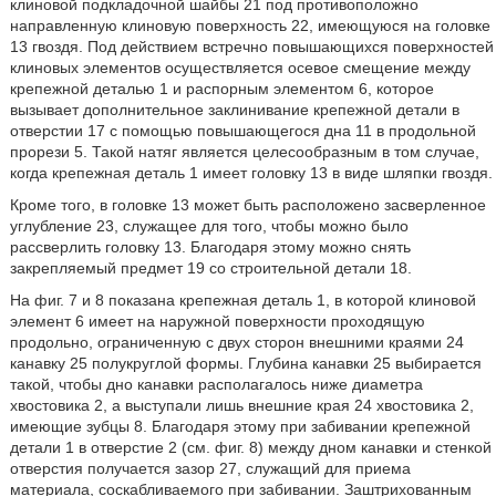
клиновой подкладочной шайбы 21 под противоположно
направленную клиновую поверхность 22, имеющуюся на головке
13 гвоздя. Под действием встречно повышающихся поверхностей
клиновых элементов осуществляется осевое смещение между
крепежной деталью 1 и распорным элементом 6, которое
вызывает дополнительное заклинивание крепежной детали в
отверстии 17 с помощью повышающегося дна 11 в продольной
прорези 5. Такой натяг является целесообразным в том случае,
когда крепежная деталь 1 имеет головку 13 в виде шляпки гвоздя.
Кроме того, в головке 13 может быть расположено засверленное
углубление 23, служащее для того, чтобы можно было
рассверлить головку 13. Благодаря этому можно снять
закрепляемый предмет 19 со строительной детали 18.
На фиг. 7 и 8 показана крепежная деталь 1, в которой клиновой
элемент 6 имеет на наружной поверхности проходящую
продольно, ограниченную с двух сторон внешними краями 24
канавку 25 полукруглой формы. Глубина канавки 25 выбирается
такой, чтобы дно канавки располагалось ниже диаметра
хвостовика 2, а выступали лишь внешние края 24 хвостовика 2,
имеющие зубцы 8. Благодаря этому при забивании крепежной
детали 1 в отверстие 2 (см. фиг. 8) между дном канавки и стенкой
отверстия получается зазор 27, служащий для приема
материала, соскабливаемого при забивании. Заштрихованным