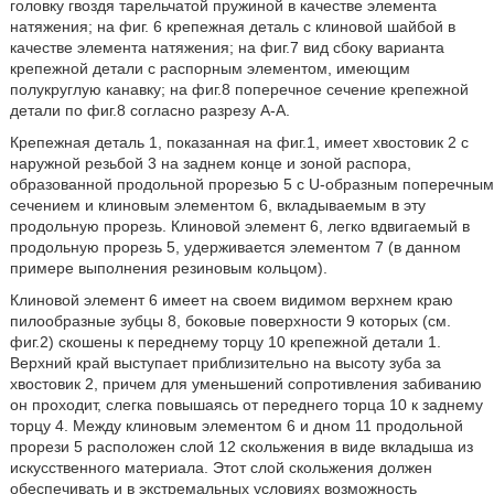
головку гвоздя тарельчатой пружиной в качестве элемента
натяжения; на фиг. 6 крепежная деталь с клиновой шайбой в
качестве элемента натяжения; на фиг.7 вид сбоку варианта
крепежной детали с распорным элементом, имеющим
полукруглую канавку; на фиг.8 поперечное сечение крепежной
детали по фиг.8 согласно разрезу А-А.
Крепежная деталь 1, показанная на фиг.1, имеет хвостовик 2 с
наружной резьбой 3 на заднем конце и зоной распора,
образованной продольной прорезью 5 с U-образным поперечным
сечением и клиновым элементом 6, вкладываемым в эту
продольную прорезь. Клиновой элемент 6, легко вдвигаемый в
продольную прорезь 5, удерживается элементом 7 (в данном
примере выполнения резиновым кольцом).
Клиновой элемент 6 имеет на своем видимом верхнем краю
пилообразные зубцы 8, боковые поверхности 9 которых (см.
фиг.2) скошены к переднему торцу 10 крепежной детали 1.
Верхний край выступает приблизительно на высоту зуба за
хвостовик 2, причем для уменьшений сопротивления забиванию
он проходит, слегка повышаясь от переднего торца 10 к заднему
торцу 4. Между клиновым элементом 6 и дном 11 продольной
прорези 5 расположен слой 12 скольжения в виде вкладыша из
искусственного материала. Этот слой скольжения должен
обеспечивать и в экстремальных условиях возможность