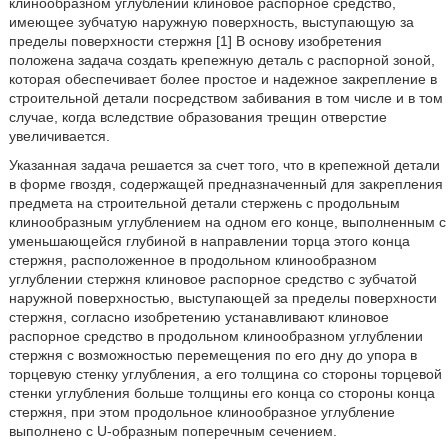
клинообразном углублении клиновое распорное средство,
имеющее зубчатую наружную поверхность, выступающую за
пределы поверхности стержня [1] В основу изобретения
положена задача создать крепежную деталь с распорной зоной,
которая обеспечивает более простое и надежное закрепление в
строительной детали посредством забивания в том числе и в том
случае, когда вследствие образования трещин отверстие
увеличивается.
Указанная задача решается за счет того, что в крепежной детали
в форме гвоздя, содержащей предназначенный для закрепления
предмета на строительной детали стержень с продольным
клинообразным углублением на одном его конце, выполненным с
уменьшающейся глубиной в направлении торца этого конца
стержня, расположенное в продольном клинообразном
углублении стержня клиновое распорное средство с зубчатой
наружной поверхностью, выступающей за пределы поверхности
стержня, согласно изобретению устанавливают клиновое
распорное средство в продольном клинообразном углублении
стержня с возможностью перемещения по его дну до упора в
торцевую стенку углубления, а его толщина со стороны торцевой
стенки углубления больше толщины его конца со стороны конца
стержня, при этом продольное клинообразное углубление
выполнено с U-образным поперечным сечением.