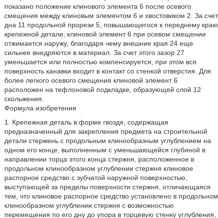
показано положение клинового элемента 6 после осевого
смещения между клиновым элементом 6 и хвостовиком 2. За счет
дна 11 продольной прорези 5, повышающегося к переднему краю
крепежной детали, клиновой элемент 6 при осевом смещении
отжимается наружу, благодаря чему внешние края 24 еще
сильнее внедряются в материал. За счет этого зазор 27
уменьшается или полностью компенсируется, при этом вся
поверхность канавки входит в контакт со стенкой отверстия. Для
более легкого осевого смещения клиновой элемент 6
расположен на тефлоновой подкладке, образующей слой 12
скольжения.
Формула изобретения
1. Крепежная деталь в форме гвоздя, содержащая
предназначенный для закрепления предмета на строительной
детали стержень с продольным клинообразным углублением на
одном его конце, выполненным с уменьшающейся глубиной в
направлении торца этого конца стержня, расположенное в
продольном клинообразном углублении стержня клиновое
распорное средство с зубчатой наружной поверхностью,
выступающей за пределы поверхности стержня, отличающаяся
тем, что клиновое распорное средство установлено в продольном
клинообразном углублении стержня с возможностью
перемещения по его дну до упора в торцевую стенку углубления,