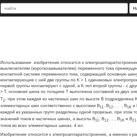
Н
Использование: изобретение относится к электроаппаратостроен
выключателям (короткозамыкателям) переменного тока преимуще
контактной системе переменного тока, содержащей основную шину
контактирующие с ней две группы по K > 1 одинаковых электропро
первой группы контактируют с одной, а K тел второй группы - с д
> T, основная шина по толщине T выполнена составной из двух э
T
, при этом каждая из частичных шин по высоте B подразделен
2
элементарных шин соответственно с высотами B
, B
, . . ., B
и 
11
12
1K
каждой из указанных групп разделены одной прорезью, при этом 
значений токов в частичных шинах, а высоты B
, B
, ..., B
и B
11
12
1K
21
токов во всех элементарных шинах. 4 ил.
Изобретение относится к электроаппаратостроению, а именно к