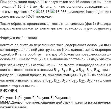
При реализации полученных результатов все 16 основных шин ра
толщиной 10, 6 и 8 мм. Испытания изготовленного разъединител
тока между всеми 2K
16 16
16 256 ламелями. Как следствие 
допустимых по ГОСТ пределах.
Таким образом, предлагаемая контактная система (фиг.1) благод
параллельными контактами открывает возможности для создания 
Формула изобретения
Контактная система переменного тока, содержащая основную шину
контактирующие с ней две группы по К > 1 одинаковых электропро
одной, а К тел второй группы с другой боковыми поверхностями ш
основная шина по толщине Т выполнена составной из двух элект
при этом каждая из частичных шин по высоте В подразделена К 
шин соответственно с высотами В
, В
, В
и В
, В
, В
, прич
1
1
1
2
1
К
2
1
2
2
2
К
разделены одной прорезью, при этом толщины Т
и Т
выбраны из
1
2
частичных шинах, а высоты В
, В
, В
и В
, В
, В
из условия
1
1
1
2
1
К
2
1
2
2
2
К
элементарных шинах.
РИСУНКИ
Рисунок 1
,
Рисунок 2
,
Рисунок 3
,
Рисунок 4
MM4A Досрочное прекращение действия патента из-за неупл
патента в силе