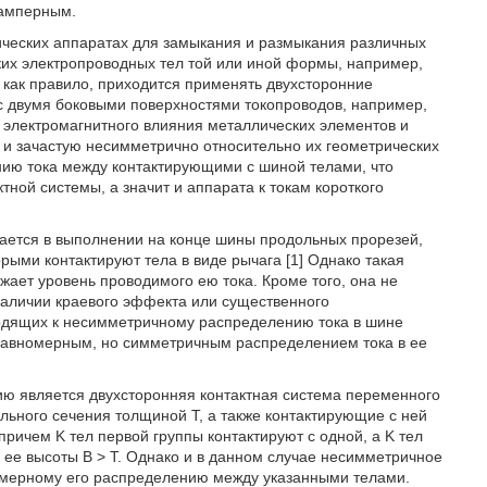
оамперным.
ических аппаратах для замыкания и размыкания различных
ких электропроводных тел той или иной формы, например,
, как правило, приходится применять двухсторонние
 с двумя боковыми поверхностями токопроводов, например,
же электромагнитного влияния металлических элементов и
 и зачастую несимметрично относительно их геометрических
нию тока между контактирующими с шиной телами, что
тной системы, а значит и аппарата к токам короткого
чается в выполнении на конце шины продольных прорезей,
ыми контактируют тела в виде рычага [1] Однако такая
жает уровень проводимого ею тока. Кроме того, она не
наличии краевого эффекта или существенного
водящих к несимметричному распределению тока в шине
неравномерным, но симметричным распределением тока в ее
ию является двухсторонняя контактная система переменного
льного сечения толщиной T, а также контактирующие с ней
причем K тел первой группы контактируют с одной, а K тел
 ее высоты B > T. Однако и в данном случае несимметричное
омерному его распределению между указанными телами.