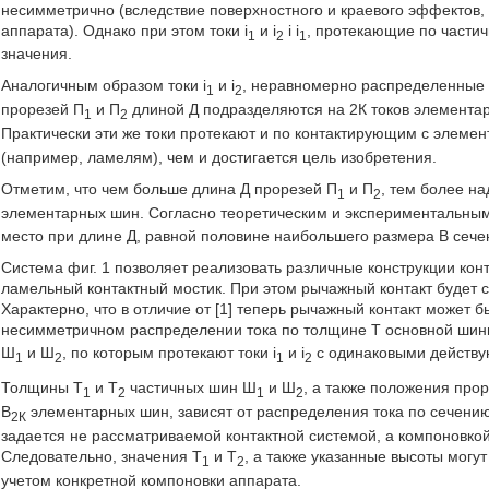
несимметрично (вследствие поверхностного и краевого эффектов, 
аппарата). Однако при этом токи i
и i
i i
, протекающие по част
1
2
1
значения.
Аналогичным образом токи i
и i
, неравномерно распределенные 
1
2
прорезей П
и П
длиной Д подразделяются на 2К токов элемента
1
2
Практически эти же токи протекают и по контактирующим с элем
(например, ламелям), чем и достигается цель изобретения.
Отметим, что чем больше длина Д прорезей П
и П
, тем более н
1
2
элементарных шин. Согласно теоретическим и экспериментальным
место при длине Д, равной половине наибольшего размера B сече
Система фиг. 1 позволяет реализовать различные конструкции конт
ламельный контактный мостик. При этом рычажный контакт будет 
Характерно, что в отличие от [1] теперь рычажный контакт может 
несимметричном распределении тока по толщине Т основной ши
Ш
и Ш
, по которым протекают токи i
и i
с одинаковыми действ
1
2
1
2
Толщины Т
и Т
частичных шин Ш
и Ш
, а также положения про
1
2
1
2
В
элементарных шин, зависят от распределения тока по сечен
2К
задается не рассматриваемой контактной системой, а компоновкой
Следовательно, значения Т
и Т
, а также указанные высоты могу
1
2
учетом конкретной компоновки аппарата.