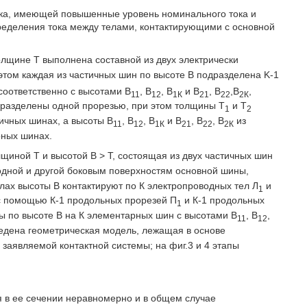
ока, имеющей повышенные уровень номинального тока и
пределения тока между телами, контактирующими с основной
лщине T выполнена составной из двух электрически
 этом каждая из частичных шин по высоте В подразделена K-1
соответственно с высотами В
, В
, В
и В
, В
,В
,
11
12
1К
21
22
2К
п разделены одной прорезью, при этом толщины Т
и Т
1
2
ичных шинах, а высоты В
, В
, В
и В
, В
, В
из
11
12
1К
21
22
2К
рных шинах.
щиной Т и высотой В > Т, состоящая из двух частичных шин
одной и другой боковым поверхностям основной шины,
ах высоты В контактируют по К электропроводных тел Л
и
1
м с помощью К-1 продольных прорезей П
и К-1 продольных
1
 по высоте В на К элементарных шин с высотами В
, В
,
11
12
ведена геометрическая модель, лежащая в основе
 заявляемой контактной системы; на фиг.3 и 4 этапы
я в ее сечении неравномерно и в общем случае