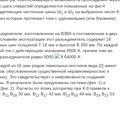
о шага отверстий определяются показанные на фиг.4
азделяющие частичные шины Ш
и Ш
на выбранное число K
1
2
ерез которые протекают токи с одинаковыми (или близкими)
зъединителе, изготовленном на ВЗВА и поставленном в двух
условиям эксплуатации этот разъединитель содержит 16
дных шин толщиной Т 16 мм и высотой В 350 мм. По каждой
ый ток с действующим значением 8000 А, причем токи во
о разъединителя равен 8000
8 64000 А.
ждой из 16 шин рядом ламельных мостиков вида [2] имеет
тов, обусловленное существенной неравномерностью и
их). Это свидетельствует о невозможности создания
ы. В результате были предложены система (фиг. 1) и
фиг. 2). Расчеты по этому алгоритму при K 8 привели к
: В
В
30 мм, В
В
43 мм; В
В
49 мм, В
В
53
11
18
12
17
13
16
14
15