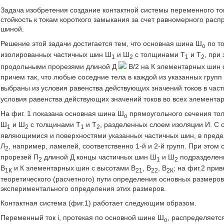
Задача изобретения создание контактной системы переменного т
стойкость к токам короткого замыкания за счет равномерного рас
шиной.
Решение этой задачи достигается тем, что основная шина Ш
по то
о
изолированных частичных шин Ш
и Ш
с толщинами Т
и Т
, при
1
2
1
2
продольными прорезями длиной Д
В/2 на К элементарных шин 
причем так, что любые соседние тела в каждой из указанных груп
выбраны из условия равенства действующих значений токов в част
условия равенства действующих значений токов во всех элемента
На фиг. 1 показана основная шина Ш
прямоугольного сечения тол
о
Ш
и Ш
с толщинами Т
и Т
, разделенных слоем изоляции И. С 
1
2
1
2
являющимися и поверхностями указанных частичных шин, в предел
Л
, например, ламелей, соответственно 1-й и 2-й групп. При это
2
прорезей П
длиной Д концы частичных шин Ш
и Ш
подразделены
2
1
2
В
и К элементарных шин с высотами В
, В
, В
; на фиг.2 при
1К
21
22
2К
теоретического (расчетного) пути определения основных размеров
экспериментального определения этих размеров.
Контактная система (фиг.1) работает следующим образом.
Переменный ток i, протекая по основной шине Ш
, распределяетс
о