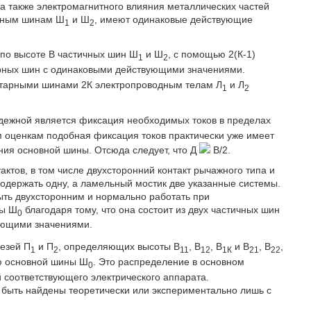
а также электромагнитного влияния металлических частей
ичным шинам Ш
и Ш
, имеют одинаковые действующие
1
2
по высоте В частичных шин Ш
и Ш
, с помощью 2(К-1)
1
2
рных шин с одинаковыми действующими значениями.
ентарными шинами 2К электропроводным телам Л
и Л
1
2
адежной является фиксация необходимых токов в пределах
 оценкам подобная фиксация токов практически уже имеет
ния основной шины. Отсюда следует, что Д
B/2.
актов, в том числе двухсторонний контакт рычажного типа и
содержать одну, а ламельный мостик две указанные системы.
быть двухсторонним и нормально работать при
ны Ш
благодаря тому, что она состоит из двух частичных шин
0
ующими значениями.
резей П
и П
, определяющих высоты В
, В
, В
и В
, В
,
1
2
11
12
1К
21
22
ию основной шины Ш
. Это распределение в основном
0
 соответствующего электрического аппарата.
т быть найдены теоретически или экспериментально лишь с