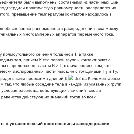
зъединителя были выполнены составными из частичных шин
я подтвердили практическую равномерность распределения
этого, превышение температуры контактов находилось в
аря обеспечению равномерности распределения тока между
уникальных многоамперных аппаратов переменного тока.
 прямоугольного сечения толщиной Т, а также
водных тел, причем К тел первой группы контактируют с
ины в пределах ее высоты В > Т, отличающаяся тем, что
рически изолированных частичных шин с толщинами Т
и Т
,
1
2
1 продольными прорезями длиной Д
В/2 на К элементарных
ем так, что любые соседние тела в каждой из указанных групп
 условия равенства действующих значений токов в
 равенства действующих значений токов во всех
аты в установленный срок пошлины заподдержание