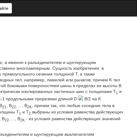
айти
ию, а именно к разъединителям и шунтирующим
ственно многоамперным. Сущность изобретения: в
 прямоугольного сечения толщиной T, а также
водных тел, например, ламелей или рычагов, причем K тел
ругой боковыми поверхностями шины в пределах ее высоты B
лектрически изолированных частичных шин с толщинами T
и
1
а K-1 продольными прорезями длиной D
B/2 на K
B
, B
, ..., B
, причем так, что любые соседние тела в
21
22
2K
толщины T
и T
выбраны из условия равенства действующих
1
2
, B
, ..., B
- из условия равенства действующих значений
22
2K
 разъединителям и шунтирующим выключателям