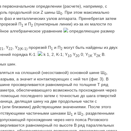
в первоначальном определении (расчете), например, с
доль продольной оси Z шины Ш
. При этом максимально
0
х фаз и металлических узлов аппарата. Пренебрегая затем
 прорезей П
и П
(пунктирные линии) из-за их малости по
1
2
ейное алгебраическое уравнение
определяющее размер
, Y
, Y
прорезей П
и П
могут быть найдены из двух
21
22
2(K-1)
1
2
нений порядка K-1:
k 1, 2, K-1; Y
Y
0; Y
Y
B.
10
20
1K
2K
ных шин.
ляться на сплошной (несоставной) основной шине Ш
,
0
зрыва, а значит и контактирующих с ней тел (фиг. 3). В
 в шине просверливается равномерный по толщине Т ряд
иаметра, обеспечивающего возможность прохождения через
 помощью последнего затем с точностью до шага отверстий
раница, делящая шину на две продольные части с
 (или близкими) действующими значениями. После этого
тветствующими частичными шинами Ш
и Ш
, разделенными
1
2
пускающей прохождение через него пояса Роговского
росверливается равномерный по высоте В ряд параллельных
аметра, обеспечивающего возможность прохождения через