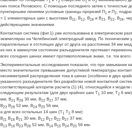
1
2
1
2
них пояса Роговского. С помощью последнего затем с точностью д
пунктирными линиями условные границы прорезей П
и П
, подр
1
2
> 1 элементарных шин с высотами В
, В
, В
и В
, В
, В
, ч
11
12
1К
21
22
2К
действующими значениями.
Контактная система (фиг.1) уже использована в электрическом ра
экземплярах на Челябинский электродный завод. По техническим 
параллельных и отстоящих друг от друга на расстоянии 34 мм ме
из них в замкнутом состоянии разъединителя протекает переменн
всех соседних шинах имеют противоположные знаки, т.е. ток всег
Экспериментальные исследования показали, что при замыкании ка
место значительное превышение допустимой температуры контак
несимметрией распределения тока в шинах (особенно в двух крайн
указанного разъединителя без разработки новой контактной систем
соответствующий алгоритм расчета (1) (4), относящийся к модели (
следующим результатам (для двух крайних шин Т
10 мм; Т
6 мм)
1
2
мм; В
В
30 мм, В
В
37 мм;
21
28
22
27
В
В
52 мм, В
В
56 мм,
23
26
24
25
а для всех остальных 14 шин (Т
Т
8 мм):
1
2
В
В
В
30 мм, В
В
В
В
37 мм;
11
18
21
12
17
22
27
В
В
В
В
52 мм, В
В
В
В
56 мм.
13
16
23
26
14
15
24
25