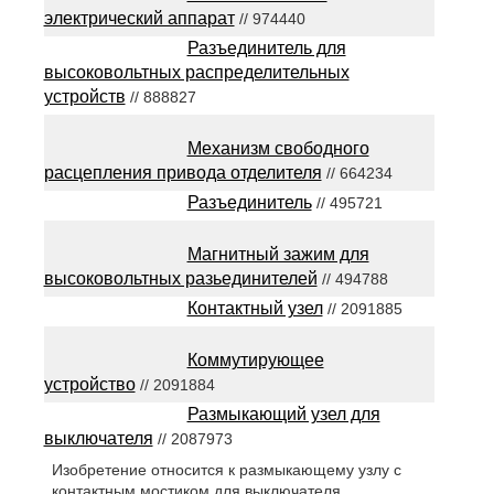
электрический аппарат
// 974440
Разъединитель для
высоковольтных распределительных
устройств
// 888827
Механизм свободного
расцепления привода отделителя
// 664234
Разъединитель
// 495721
Магнитный зажим для
высоковольтных разьединителей
// 494788
Контактный узел
// 2091885
Коммутирующее
устройство
// 2091884
Размыкающий узел для
выключателя
// 2087973
Изобретение относится к размыкающему узлу с
контактным мостиком для выключателя,