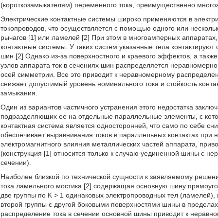
(короткозамыкателям) переменного тока, преимущественно мног
Электрические контактные системы широко применяются в электр
токопроводов, что осуществляется с помощью одного или несколь
рычагов [1] или ламелей [2] При этом в многоамперных аппаратах
контактные системы. У таких систем указанные тела контактируют
шин [2] Однако из-за поверхностного и краевого эффектов, а так
узлов аппарата ток в сечениях шин распределяется неравномерно
осей симметрии. Все это приводит к неравномерному распределе
снижает допустимый уровень номинального тока и стойкость контак
замыкания.
Один из вариантов частичного устранения этого недостатка заклю
подразделяющих ее на отдельные параллельные элементы, с котор
контактная система является односторонней, что само по себе сни
обеспечивает выравнивания токов в параллельных контактах при 
электромагнитного влияния металлических частей аппарата, при
(конструкция [1] относится только к случаю уединенной шины с 
сечении).
Наиболее близкой по технической сущности к заявляемому решен
тока ламельного мостика [2] содержащая основную шину прямоуго
две группы по K > 1 одинаковых электропроводных тел (ламелей), 
второй группы с другой боковыми поверхностями шины в пределах
распределение тока в сечении основной шины приводит к неравн