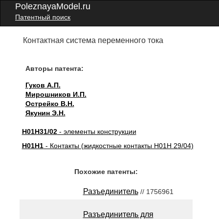
PoleznayaModel.ru
Патентный поиск
Контактная система переменного тока
Авторы патента:
Гуков А.П.
Мирошников И.П.
Острейко В.Н.
Якунин Э.Н.
H01H31/02
- элементы конструкции
H01H1
- Контакты (жидкостные контакты H01H 29/04)
Похожие патенты:
Разъединитель
// 1756961
Разъединитель для