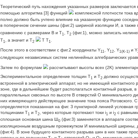
Теоретический путь нахождения указанных размеров заключается 
помощью алгоритма [3] функций
комплексной плотности тока в
полно должно быть учтено влияние на указанную функцию соседни
в поперечном сечении шины (фиг.2) шириной изоляции И, а также
сравнению с размерами В и Т
, Т
(фиг.1), можно записать нелин
1
2
Т
, а значит и Т
Т Т
.
1
2
1
После этого в соответствии с фиг.2 координаты Y
, Y
, Y
и Y
11
12
1(K-1)
следующих независимых систем нелинейных алгебраических урав
Затем по формулам
рассчитывают высоты всех (2K) элементар
Экспериментальное определение толщин Т
и Т
должно осуществ
1
2
встроенной в электрический аппарат, но не имеющей контактного ра
зоне, где в дальнейшем будет располагаться контактный разрыв,
параллельных сквозных по высоте В отверстий О минимального д
них измеряющего действующее значение тока пояса Роговского. С
определяется показанная на фиг. 3 пунктирной линией условная г
толщинами Т
и Т
, через которые протекают токи i
и i
с равными
1
2
1
2
сплошная основная шина Ш
(фиг.3) заменяется в аппарате соо
0
изоляционным воздушным промежутком И минимальной ширины, до
(фиг.4). В зоне будущего контактного разрыва шин в них также п
сквозных по толщинам Т
и Т
отверстий О
и О
минимального ди