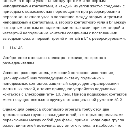
вторым, а второй узел вЂ” между третьим и четвертым
неподвижными контактами, а каждый из узлов жестко соединен с
приводом с возможностью перемещения при реверсировании
первого контактного узла в положение между вторым и третьим
неподвижными контактами, а второго контактного узла вЂ” между
четвертым и пятым неподвижными контактами, причем второй и
четвертый неподвижные контакты соединены с постоянными
выводами фаз, а первый, третий и пятый вЂ” с реверсируемыми.
1 . .114146
Изобретение относится к электро- технике, конкретно к
разъединителям.
Известен разъединитель, имеющий полюсное исполнение,
цилиндричес5 кую токоведущую систему подвижных и
неподвижных контактов, защитный корпус для экранирования
магнитных полей, а также приводное устройство подвижных
контактов с злектродвигате- 10, лем, Привод подвижных контактов
может осуществляться и вручную от специальной рукоятки 51 3.
Однако для реверса обратимого агрегата требуются две
трехполюсные группы разъединителей, в которых перемычками
переключены между собой две фазы, причем, когда одна группа
разъе. динителей включена; другая отключена, и наоборот, что