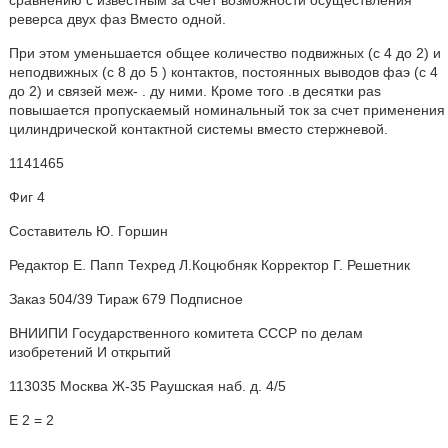
сравнению с известным за счет возможности осуществления
реверса двух фаз Вместо одной.
При этом уменьшается общее количество подвижных (с 4 до 2) и
неподвижных (с 8 до 5 ) контактов, постоянных выводов фаэ (с 4
до 2) и связей меж- . ду ними. Кроме того .в десятки pas
повышается пропускаемый номинальный ток за счет применения
цилиндрической контактной системы вместо стержневой.
1141465
Фиг 4
Составитель Ю. Горшин
Редактор Е. Папп Техред Л.Коцюбняк Корректор Г. Решетник
Заказ 504/39 Тираж 679 Подписное
ВНИИПИ Государственного комитета СССР по делам
изобретений И открытий
113035 Москва Ж-35 Раушская наб. д. 4/5
Е 2 = 2