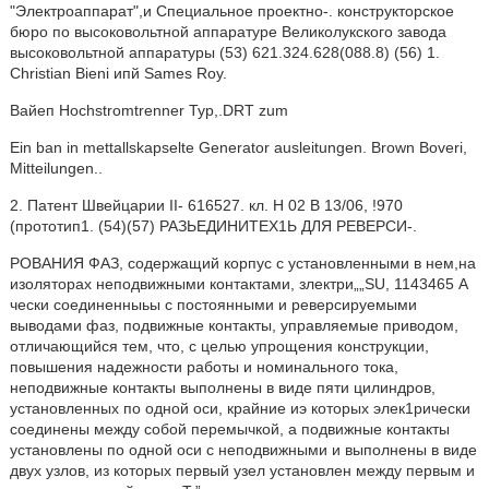
"Электроаппарат",и Специальное проектно-. конструкторское
бюро по высоковольтной аппаратуре Великолукского завода
высоковольтной аппаратуры (53) 621.324.628(088.8) (56) 1.
Christian Bieni ипй Sames Roy.
Вайеп Hochstromtrenner Typ,.DRT zum
Ein ban in mettallskapselte Generator ausleitungen. Brown Boveri,
Mitteilungen..
2. Патент Швейцарии II- 616527. кл. Н 02 В 13/06, !970
(прототип1. (54)(57) РАЗЬЕДИНИТЕХ1Ь ДЛЯ РЕВЕРСИ-.
РОВАНИЯ ФАЗ, содержащий корпус с установленными в нем,на
изоляторах неподвижными контактами, злектри„„SU, 1143465 А
чески соединенныьы с постоянными и реверсируемыми
выводами фаз, подвижные контакты, управляемые приводом,
отличающийся тем, что, с целью упрощения конструкции,
повышения надежности работы и номинального тока,
неподвижные контакты выполнены в виде пяти цилиндров,
установленных по одной оси, крайние иэ которых элек1рически
соединены между собой перемычкой, а подвижные контакты
установлены по одной оси с неподвижными и выполнены в виде
двух узлов, из которых первый узел установлен между первым и