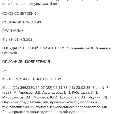
пятый - с реверсируемыми. d ел
СОЮЗ СОВЕТСКИХ
СОЦИАЛИСТИЧЕСКИХ
РЕСПУБЛИК
4(5I) Н 01 Н 31/02
ГОСУДАРСТВЕННЫЙ КОМИТЕТ СССР по делАм изОБРетений и
ОтнРытй
ОПИСАНИЕ ИЗОБРЕТЕНИЯ
:,«
К АВТОРСКОМУ СВИДЕТЕЛЬСТВУ
Мъзъ (21) 3662330/24-07 (22) 09.11;83 (46) 23.02.85. Бюл. N- 7
(72) Н.М. Адоньев, В.В. Афанасьев., В,Н. Кубышкин, И.П.
Мирошников, В.П. Морозов, Ю.И. Трифонов и Э.Н. Якунин (7!)
Научно-исследовательский, проектно-конструкторский и
технологический институт высоковольтного аппаратостроения
Ленинградского производственного объединения