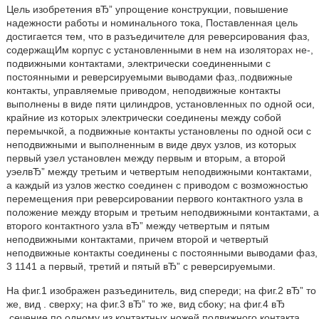
Цель изобретения вЂ” упрощение конструкции, повышение
надежности работы и номинального тока, Поставленная цель
достигается тем, что в разъедичителе для реверсирования фаз,
содержащИм корпус с установленными в нем на изоляторах не-,
подвижными контактами, электрически соединенными с
постоянными и реверсируемыми выводами фаз,.подвижные
контакты, управляемые приводом, неподвижные контакты
выполнены в виде пяти цилиндров, установленных по одной оси,
крайние из которых электрически соединены между собой
перемычкой, а подвижные контакты установлены по одной оси с
неподвижными и выполненным в виде двух узлов, из которых
первый узел установлен между первым и вторым, а второй
уэелвЂ” между третьим и четвертым неподвижными контактами,
а каждый из узлов жестко соединен с приводом с возможностью
перемещения при реверсировании первого контактного узла в
положение между вторым и третьим неподвижными контактами, а
второго контактного узла вЂ” между четвертым и пятым
неподвижными контактами, причем второй и четвертый
неподвижные контакты соединены с постоянными выводами фаз,
3 1141 а первый, третий и пятый вЂ” с реверсируемыми.
На фиг.1 изображен разъединитель, вид спереди; на фиг.2 вЂ” то
же, вид . сверху; на фиг.3 вЂ” то же, вид сбоку; на фиг.4 вЂ
.сечение по одному из контактных ножей подвижного контакта