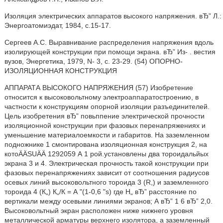
Изоляция электрических аппаратов высокого напряжения. вЂ” Л.:
Энергоатомиэдат, 1984, с.15-17.
Сергеев А.С. Выравнивание распределения напряжения вдоль
изолирующей конструкции при помощи экрана. вЂ” Из- . вестия
вузов, Энергетика, 1979, N- 3, с. 23-29. (54) ОПОРНО-
ИЗОЛЯЦИОННАЯ КОНСТРУКЦИЯ
АППАРАТА ВЫСОКОГО НАПРЯЖЕНИЯ (57) Изобретение
относится к высоковольтному электроаппаратостроению, в
частности к конструкциям опорной изоляции разъединителей.
Цель изобретения вЂ” повьппение электрической прочности
изоляционной конструкции при фазовых перенапряжениях и
уменьшение материалоемкости и габаритов. На заземленном
подножнике 1 смонтирована изоляционная конструкция 2, на
котоÄÄSUÄÄ 1292059 А 1 рой.установлены два тороидальйых
экрана 3 и 4. Электрическая прочность такой конструкции при
фазовых перенапряжениях зависит от соотношения радиусов
осевых линий высоковольтного тороида 3 (R,) и заземленного
тороида 4 (К„) К„/К = А "(1-0,6 "s) где Н„ вЂ” расстояние по
вертикали между осевыми линиями экранов; А вЂ” 1 6 вЂ” 2,0.
Высоковольтный экран расположен ниже нижнего уровня
металлической арматуры верхнего изолятора, а заземленный