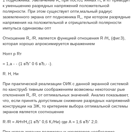
1 подножника. Увеличение R„ при посто1 янных Н„ и Кт приводит
к уменьшению разрядных напряжений положительной
полярности. При этом существует опти,мальный радиус
заземленного экрана опт подножника R„, при котором разрядные
напряжения на положительной и отрицательной полярности
импульса одинаковы опт
Отношение R„ /R, является функцией отношения R /Н„ (фиг.3),
которая хорошо апроксимируется выражением
Нопт р Rт
= 1,a - - (1 вЂ” 0 6 вЂ,- -).
R. H, Ни
При практической реализации ОИК с данной экранной системой
по канструк5 тивным соображениям возможны некотоочаг рые
отклонения R„ /R, от оптимальных значений. Анализ показывает,
что, если принять допустимым снижение разрядных напряжений
конструкции на ЗЖ, то критерием выбора оптимальной системы
экранов является соотношение
R /R = АНт/Н„(1 вЂ” 0,6 К,/Ни) где А = 1,6 вЂ” 2,0.
При использовании полимерных изоляторов необходимо