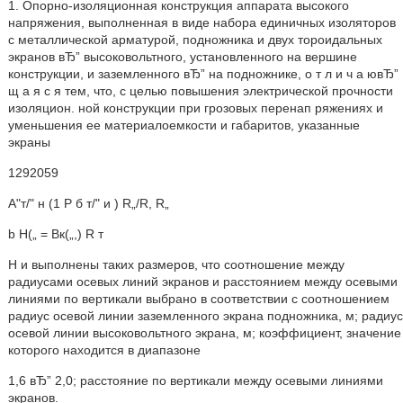
1. Опорно-изоляционная конструкция аппарата высокого
напряжения, выполненная в виде набора единичных изоляторов
с металлической арматурой, подножника и двух тороидальных
экранов вЂ” высоковольтного, установленного на вершине
конструкции, и заземленного вЂ” на подножнике, о т л и ч а ювЂ”
щ а я с я тем, что, с целью повышения электрической прочности
изоляцион. ной конструкции при грозовых перенап ряжениях и
уменьшения ее материалоемкости и габаритов, указанные
экраны
1292059
А"т/" н (1 P б т/" и ) R„/R, R„
b H(„ = Вк(„,) R т
Н и выполнены таких размеров, что соотношение между
радиусами осевых линий экранов и расстоянием между осевыми
линиями по вертикали выбрано в соответствии с соотношением
радиус осевой линии заземленного экрана подножника, м; радиус
осевой линии высоковольтного экрана, м; коэффициент, значение
которого находится в диапазоне
1,6 вЂ” 2,0; расстояние по вертикали между осевыми линиями
экранов.