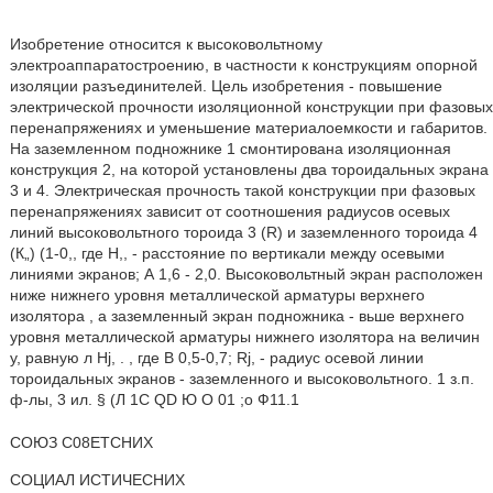
Изобретение относится к высоковольтному
электроаппаратостроению, в частности к конструкциям опорной
изоляции разъединителей. Цель изобретения - повышение
электрической прочности изоляционной конструкции при фазовых
перенапряжениях и уменьшение материалоемкости и габаритов.
На заземленном подножнике 1 смонтирована изоляционная
конструкция 2, на которой установлены два тороидальных экрана
3 и 4. Электрическая прочность такой конструкции при фазовых
перенапряжениях зависит от соотношения радиусов осевых
линий высоковольтного тороида 3 (R) и заземленного тороида 4
(К„) (1-0,, где Н,, - расстояние по вертикали между осевыми
линиями экранов; А 1,6 - 2,0. Высоковольтный экран расположен
ниже нижнего уровня металлической арматуры верхнего
изолятора , а заземленный экран подножника - вьше верхнего
уровня металлической арматуры нижнего изолятора на величин
у, равную л Hj, . , где В 0,5-0,7; Rj, - радиус осевой линии
тороидальных экранов - заземленного и высоковольтного. 1 з.п.
ф-лы, 3 ил. § (Л 1C QD Ю О 01 ;о Ф11.1
СОЮЗ С08ЕТСНИХ
СОЦИАЛ ИСТИЧЕСНИХ