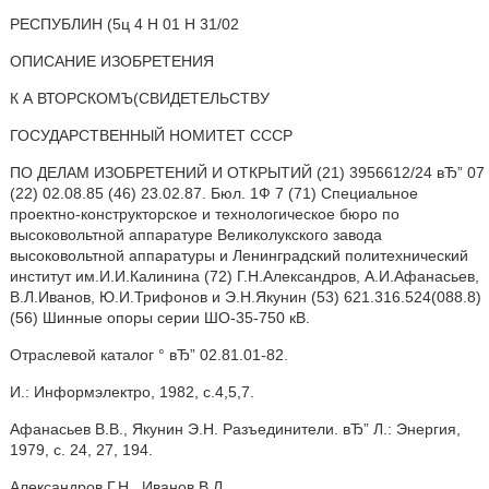
РЕСПУБЛИН (5ц 4 Н 01 Н 31/02
ОПИСАНИЕ ИЗОБРЕТЕНИЯ
К А ВТОРСКОМЪ(СВИДЕТЕЛЬСТВУ
ГОСУДАРСТВЕННЫЙ НОМИТЕТ СССР
ПО ДЕЛАМ ИЗОБРЕТЕНИЙ И ОТКРЫТИЙ (21) 3956612/24 вЂ” 07
(22) 02.08.85 (46) 23.02.87. Бюл. 1Ф 7 (71) Специальное
проектно-конструкторское и технологическое бюро по
высоковольтной аппаратуре Великолукского завода
высоковольтной аппаратуры и Ленинградский политехнический
институт им.И.И.Калинина (72) Г.Н.Александров, А.И.Афанасьев,
В.Л.Иванов, Ю.И.Трифонов и Э.Н.Якунин (53) 621.316.524(088.8)
(56) Шинные опоры серии ШО-35-750 кВ.
Отраслевой каталог ° вЂ” 02.81.01-82.
И.: Информэлектро, 1982, с.4,5,7.
Афанасьев В.В., Якунин Э.Н. Разъединители. вЂ” Л.: Энергия,
1979, с. 24, 27, 194.
Александров Г.Н., Иванов В.Л.