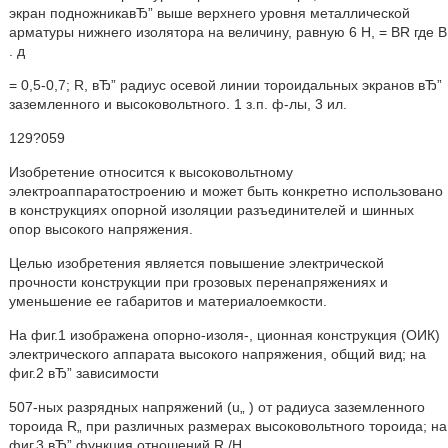
экран подножникавЂ” выше верхнего уровня металлической
арматуры нижнего изолятора на величину, равную 6 Н, = BR где В
. д
= 0,5-0,7; R, вЂ” радиус осевой линии тороидальных экранов вЂ”
заземленного и высоковольтного. 1 з.п. ф-лы, 3 ил.
129?059
Изобретение относится к высоковольтному
электроаппаратостроению и может быть конкретно использовано
в конструкциях опорной изоляции разъединителей и шинных
опор высокого напряжения.
Целью изобретения является повышение электрической
прочности конструкции при грозовых перенапряжениях и
уменьшение ее габаритов и материалоемкости.
На фиг.1 изображена опорно-изоля-, ционная конструкция (ОИК)
электрического аппарата высокого напряжения, общий вид; на
фиг.2 вЂ” зависимости
507-ных разрядных напряжений (u„ ) от радиуса заземленного
тороида R„ при различных размерах высоковольтного тороида; на
фиг.3 вЂ” функция отношений R /Н .