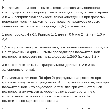
На заземленном подножнике 1 смонтирована изоляционная
конструкция 2, на которой установлены два тороидальных экрана
3 и 4. Электрическая прочность такой конструкции при грозовых
перенапряжениях зависит от соотношения радиусов осевых
линий высоко= вольтного тороида 3 (R ) и заземлент
1 ного тороида 4 (R„}. Кривые 1, 1 для т= 0 5 мю 2 ° 2 Нт = 1,0 м,
3,3
1,5 м и различных расстояний между осевыми линиями тороидов
Hg от ражены на фиг.2. Опыты проводят при положительной
полярности грозового импульса формы 1,2/50 (кривые 1,2 и
3 вЂ” светлые точки) и отрицательной (кривые 1, 2 и,З вЂ”
зачерненные точки).
При малых величинах Rä (фиг.2) разрядные напряжения при
грозовых импульсах, отрицательной полярности меньше, чем при
положительной. Это обусловлено тем, что при отрицательной
полярности импульсов искровой разряд развивается не с
отрицательно заряженного высоковольтного экрана, la с
положительно заряженного экрана