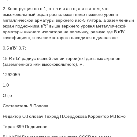
2. Конструкция по п.1, о т л и ч аю щ а я с я тем, что
высоковольтный экран расположен ниже нижнего уровня
металлической арматуры верхнего изо-5 лятора, а заземленный
экран подножника вЂ” выше верхнего уровня металлической
арматуры нижнего изолятора на величину, равную где В вЂ”
коэффициент, значение которого находится в диапазоне
0,5 вЂ” 0,7;
15 R вЂ” радиус осевой линии торои(nxf дальных экранов
(заземленного или высоковольтного), м.
1292059
1,0
О г,о
Составитель В.Попова
Редактор О.Головач Техред П,Сердюкова Корректор M.Пожо
Тираж 699 Подписное