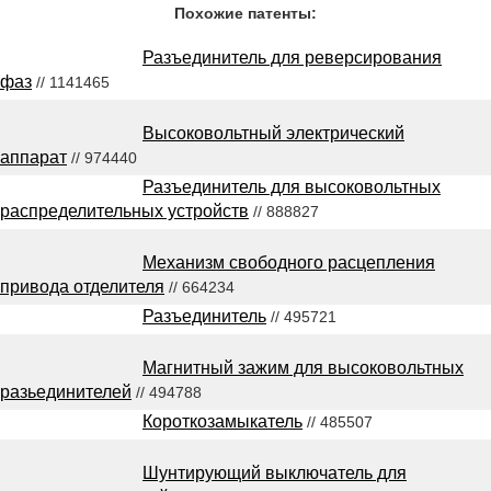
Похожие патенты:
Разъединитель для реверсирования
фаз
// 1141465
Высоковольтный электрический
аппарат
// 974440
Разъединитель для высоковольтных
распределительных устройств
// 888827
Механизм свободного расцепления
привода отделителя
// 664234
Разъединитель
// 495721
Магнитный зажим для высоковольтных
разьединителей
// 494788
Короткозамыкатель
// 485507
Шунтирующий выключатель для