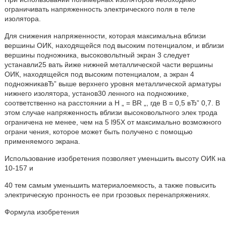
ограничивать напряженность электрического поля в теле
изолятора.
Для снижения напряженности, которая максимальна вблизи
вершины ОИК, находящейся под высоким потенциалом, и вблизи
вершины подножника, высоковольтный экран 3 следует
устанавли25 вать йиже нижней металлической части вершины
ОИК, находящейся под высоким потенциалом, а экран 4
подножникавЂ” выше верхнего уровня металлической арматуры
нижнего изолятора, установ30 ленного на подножнике,
соответственно на расстоянии а Н „ = BR „, где В = 0,5 вЂ” 0,7. В
этом случае напряженность вблизи высоковольтного элек трода
ограничена не менее, чем на 5 l95X от максимально возможного
ограни чения, которое может быть получено с помощью
применяемого экрана.
Использование изобретения позволяет уменьшить высоту ОИК на
10-157 и
40 тем самым уменьшить материалоемкость, а также повысить
электрическую пронность ее при грозовых перенапряжениях.
Формула изобретения