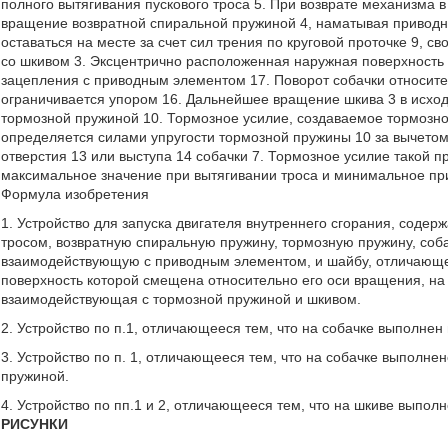
полного вытягивания пускового троса 5. При возврате механизма 
вращение возвратной спиральной пружиной 4, наматывая приводно
оставаться на месте за счет сил трения по круговой проточке 9, 
со шкивом 3. Эксцентрично расположенная наружная поверхность с
зацепления с приводным элементом 17. Поворот собачки относите
ограничивается упором 16. Дальнейшее вращение шкива 3 в исход
тормозной пружиной 10. Тормозное усилие, создаваемое тормозно
определяется силами упругости тормозной пружины 10 за вычетом
отверстия 13 или выступа 14 собачки 7. Тормозное усилие такой 
максимальное значение при вытягивании троса и минимальное при
Формула изобретения
1. Устройство для запуска двигателя внутреннего сгорания, содер
тросом, возвратную спиральную пружину, тормозную пружину, соб
взаимодействующую с приводным элементом, и шайбу, отличающее
поверхность которой смещена относительно его оси вращения, на
взаимодействующая с тормозной пружиной и шкивом.
2. Устройство по п.1, отличающееся тем, что на собачке выполне
3. Устройство по п. 1, отличающееся тем, что на собачке выполне
пружиной.
4. Устройство по пп.1 и 2, отличающееся тем, что на шкиве выпол
РИСУНКИ