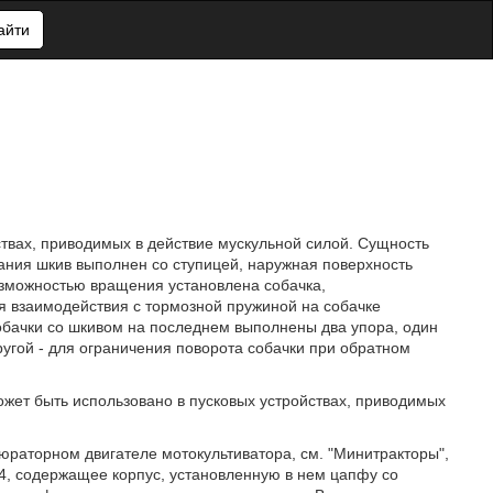
айти
ствах, приводимых в действие мускульной силой. Сущность
рания шкив выполнен со ступицей, наружная поверхность
озможностью вращения установлена собачка,
я взаимодействия с тормозной пружиной на собачке
обачки со шкивом на последнем выполнены два упора, один
ругой - для ограничения поворота собачки при обратном
ожет быть использовано в пусковых устройствах, приводимых
бюраторном двигателе мотокультиватора, см. "Минитракторы",
-74, содержащее корпус, установленную в нем цапфу со