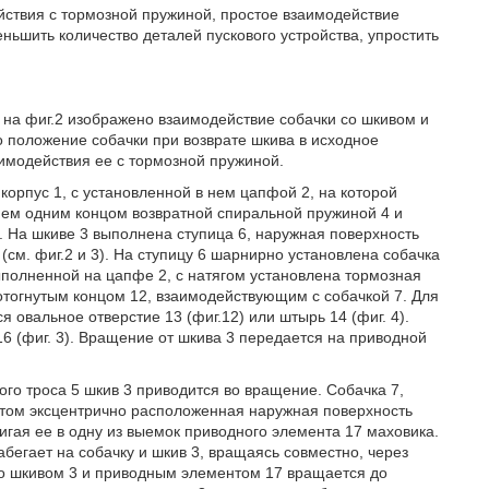
йствия с тормозной пружиной, простое взаимодействие
ньшить количество деталей пускового устройства, упростить
; на фиг.2 изображено взаимодействие собачки со шкивом и
о положение собачки при возврате шкива в исходное
аимодействия ее с тормозной пружиной.
 корпус 1, с установленной в нем цапфой 2, на которой
ем одним концом возвратной спиральной пружиной 4 и
. На шкиве 3 выполнена ступица 6, наружная поверхность
(см. фиг.2 и 3). На ступицу 6 шарнирно установлена собачка
выполненной на цапфе 2, с натягом установлена тормозная
отогнутым концом 12, взаимодействующим с собачкой 7. Для
 овальное отверстие 13 (фиг.12) или штырь 14 (фиг. 4).
16 (фиг. 3). Вращение от шкива 3 передается на приводной
го троса 5 шкив 3 приводится во вращение. Собачка 7,
этом эксцентрично расположенная наружная поверхность
игая ее в одну из выемок приводного элемента 17 маховика.
бегает на собачку и шкив 3, вращаясь совместно, через
со шкивом 3 и приводным элементом 17 вращается до