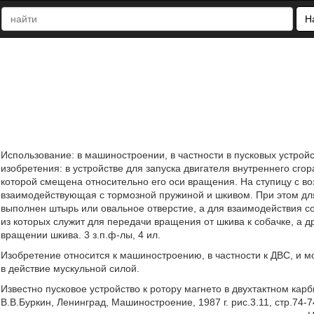
Н
Использование: в машиностроении, в частности в пусковых устрой
изобретения: в устройстве для запуска двигателя внутреннего сго
которой смещена относительно его оси вращения. На ступицу с в
взаимодействующая с тормозной пружиной и шкивом. При этом дл
выполнен штырь или овальное отверстие, а для взаимодействия с
из которых служит для передачи вращения от шкива к собачке, а д
вращении шкива. 3 з.п.ф-лы, 4 ил.
Изобретение относится к машиностроению, в частности к ДВС, и м
в действие мускульной силой.
Известно пусковое устройство к ротору магнето в двухтактном кар
В.В.Буркин, Ленинград, Машиностроение, 1987 г. рис.3.11, стр.74