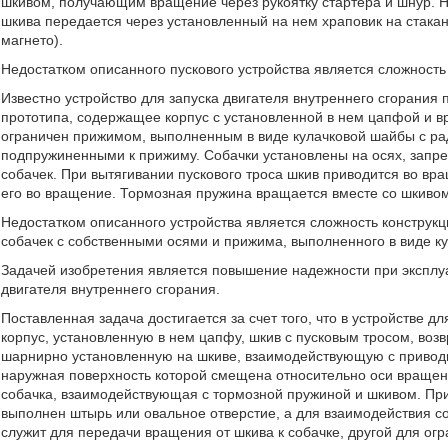
шкивом, получающим вращение через рукоятку стартера и шнур. 
шкива передается через установленный на нем храповик на стака
магнето).
Недостатком описанного пускового устройства является сложность 
Известно устройство для запуска двигателя внутреннего сгорания по
прототипа, содержащее корпус с установленной в нем цапфой и 
ограничен прижимом, выполненным в виде кулачковой шайбы с р
подпружиненными к прижиму. Собачки установлены на осях, запре
собачек. При вытягивании пускового троса шкив приводится во вра
его во вращение. Тормозная пружина вращается вместе со шкивом
Недостатком описанного устройства является сложность конструкц
собачек с собственными осями и прижима, выполненного в виде к
Задачей изобретения является повышение надежности при эксплуа
двигателя внутреннего сгорания.
Поставленная задача достигается за счет того, что в устройстве 
корпус, установленную в нем цапфу, шкив с пусковым тросом, воз
шарнирно установленную на шкиве, взаимодействующую с приводн
наружная поверхность которой смещена относительно оси вращен
собачка, взаимодействующая с тормозной пружиной и шкивом. При
выполнен штырь или овальное отверстие, а для взаимодействия с
служит для передачи вращения от шкива к собачке, другой для ог