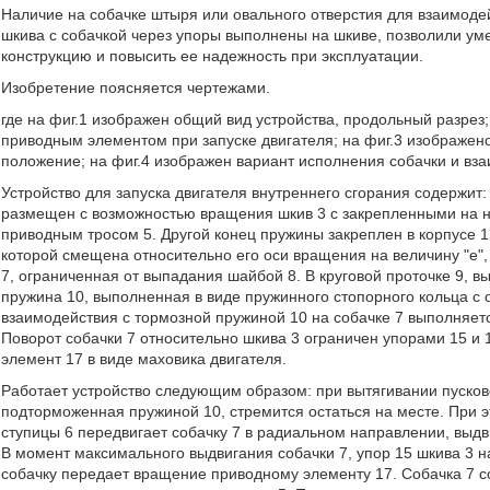
Наличие на собачке штыря или овального отверстия для взаимоде
шкива с собачкой через упоры выполнены на шкиве, позволили уме
конструкцию и повысить ее надежность при эксплуатации.
Изобретение поясняется чертежами.
где на фиг.1 изображен общий вид устройства, продольный разрез
приводным элементом при запуске двигателя; на фиг.3 изображен
положение; на фиг.4 изображен вариант исполнения собачки и вз
Устройство для запуска двигателя внутреннего сгорания содержит:
размещен с возможностью вращения шкив 3 с закрепленными на н
приводным тросом 5. Другой конец пружины закреплен в корпусе 1
которой смещена относительно его оси вращения на величину "е", 
7, ограниченная от выпадания шайбой 8. В круговой проточке 9, 
пружина 10, выполненная в виде пружинного стопорного кольца с 
взаимодействия с тормозной пружиной 10 на собачке 7 выполняется
Поворот собачки 7 относительно шкива 3 ограничен упорами 15 и 
элемент 17 в виде маховика двигателя.
Работает устройство следующим образом: при вытягивании пусково
подторможенная пружиной 10, стремится остаться на месте. При 
ступицы 6 передвигает собачку 7 в радиальном направлении, выдв
В момент максимального выдвигания собачки 7, упор 15 шкива 3 на
собачку передает вращение приводному элементу 17. Собачка 7 