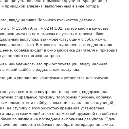
На цапфе установлена тормозная пружина. Вращение от
н и приводной элемент (выполненный в виде ротора
его, ввиду наличия большого количества деталей.
 а.с. N 1366679, кл. F 02 N 3/02, взятое мной в качестве
вращающимся на нем шкивом с пусковым тросом. Шкив
адиальным выступом, взаимодействующим с собачками,
ссованных в шкив. В маховике выполнены окна для захода
щение, собачка входит в окно маховика двигателя и приводит
 до полного вытягивания троса.
ии и ненадежность его при эксплуатации, ввиду наличия
улачковой шайбы с радиальным выступом.
тации и упрощение конструкции устройства для запуска
для запуска двигателя внутреннего сгорания, содержащем
вратную спиральную пружину, тормозную пружину, собачку,
ым элементом и шайбу, в нем шкив выполнен со ступицей,
ия, на ступицу с возможностью вращения установлена
 этом для взаимодействия с тормозной пружиной на собачке
обачки со шкивом на последнем выполнены два упора. Один
раничения поворота собачки при обратном вращении шкива.