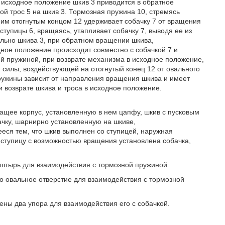
в исходное положение шкив 3 приводится в обратное
й трос 5 на шкив 3. Тормозная пружина 10, стремясь
своим отогнутым концом 12 удерживает собачку 7 от вращения
тупицы 6, вращаясь, утапливает собачку 7, выводя ее из
льно шкива 3, при обратном вращении шкива,
ное положение происходит совместно с собачкой 7 и
й пружиной, при возврате механизма в исходное положение,
 силы, воздействующей на отогнутый конец 12 от овального
пружины зависит от направления вращения шкива и имеет
 возврате шкива и троса в исходное положение.
жащее корпус, установленную в нем цапфу, шкив с пусковым
ачку, шарнирно установленную на шкиве,
ся тем, что шкив выполнен со ступицей, наружная
 ступицу с возможностью вращения установлена собачка,
н штырь для взаимодействия с тормозной пружиной.
но овальное отверстие для взаимодействия с тормозной
нены два упора для взаимодействия его с собачкой.