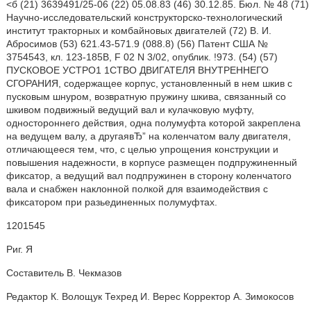
<б (21) 3639491/25-06 (22) 05.08.83 (46) 30.12.85. Бюл. № 48 (71)
Научно-исследовательский конструкторско-технологический
институт тракторных и комбайновых двигателей (72) В. И.
Абросимов (53) 621.43-571.9 (088.8) (56) Патент США №
3754543, кл. 123-185В, F 02 N 3/02, опублик. !973. (54) (57)
ПУСКОВОЕ УСТРО1 1СТВО ДВИГАТЕЛЯ ВНУТРЕННЕГО
СГОРАНИЯ, содержащее корпус, установленный в нем шкив с
пусковым шнуром, возвратную пружину шкива, связанный со
шкивом подвижный ведущий вал и кулачковую муфту,
одностороннего действия, одна полумуфта которой закреплена
на ведущем валу, а другаявЂ” на коленчатом валу двигателя,
отличающееся тем, что, с целью упрощения конструкции и
повышения надежности, в корпусе размещен подпружиненный
фиксатор, а ведущий вал подпружинен в сторону коленчатого
вала и снабжен наклонной полкой для взаимодействия с
фиксатором при разьединенных полумуфтах.
1201545
Риг. Я
Составитель В. Чекмазов
Редактор К. Волощук Техред И. Верес Корректор А. Зимокосов