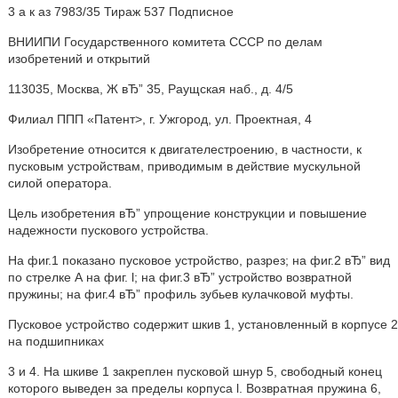
3 а к аз 7983/35 Тираж 537 Подписное
ВНИИПИ Государственного комитета СССР по делам
изобретений и открытий
113035, Москва, Ж вЂ” 35, Раущская наб., д. 4/5
Филиал ППП «Патент>, г. Ужгород, ул. Проектная, 4
Изобретение относится к двигателестроению, в частности, к
пусковым устройствам, приводимым в действие мускульной
силой оператора.
Цель изобретения вЂ” упрощение конструкции и повышение
надежности пускового устройства.
На фиг.1 показано пусковое устройство, разрез; на фиг.2 вЂ” вид
по стрелке А на фиг. l; на фиг.3 вЂ” устройство возвратной
пружины; на фиг.4 вЂ” профиль зубьев кулачковой муфты.
Пусковое устройство содержит шкив 1, установленный в корпусе 2
на подшипниках
3 и 4. На шкиве 1 закреплен пусковой шнур 5, свободный конец
которого выведен за пределы корпуса l. Возвратная пружина 6,