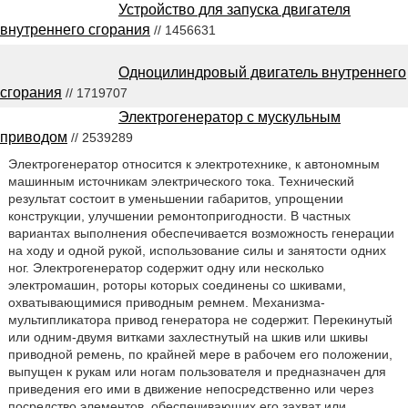
Устройство для запуска двигателя
внутреннего сгорания
// 1456631
Одноцилиндровый двигатель внутреннего
сгорания
// 1719707
Электрогенератор с мускульным
приводом
// 2539289
Электрогенератор относится к электротехнике, к автономным
машинным источникам электрического тока. Технический
результат состоит в уменьшении габаритов, упрощении
конструкции, улучшении ремонтопригодности. В частных
вариантах выполнения обеспечивается возможность генерации
на ходу и одной рукой, использование силы и занятости одних
ног. Электрогенератор содержит одну или несколько
электромашин, роторы которых соединены со шкивами,
охватывающимися приводным ремнем. Механизма-
мультипликатора привод генератора не содержит. Перекинутый
или одним-двумя витками захлестнутый на шкив или шкивы
приводной ремень, по крайней мере в рабочем его положении,
выпущен к рукам или ногам пользователя и предназначен для
приведения его ими в движение непосредственно или через
посредство элементов, обеспечивающих его захват или