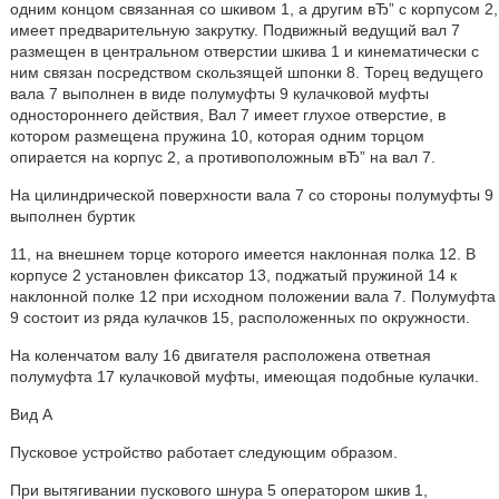
одним концом связанная со шкивом 1, а другим вЂ” с корпусом 2,
имеет предварительную закрутку. Подвижный ведущий вал 7
размещен в центральном отверстии шкива 1 и кинематически с
ним связан посредством скользящей шпонки 8. Торец ведущего
вала 7 выполнен в виде полумуфты 9 кулачковой муфты
одностороннего действия, Вал 7 имеет глухое отверстие, в
котором размещена пружина 10, которая одним торцом
опирается на корпус 2, а противоположным вЂ” на вал 7.
На цилиндрической поверхности вала 7 со стороны полумуфты 9
выполнен буртик
11, на внешнем торце которого имеется наклонная полка 12. В
корпусе 2 установлен фиксатор 13, поджатый пружиной 14 к
наклонной полке 12 при исходном положении вала 7. Полумуфта
9 состоит из ряда кулачков 15, расположенных по окружности.
На коленчатом валу 16 двигателя расположена ответная
полумуфта 17 кулачковой муфты, имеющая подобные кулачки.
Вид А
Пусковое устройство работает следующим образом.
При вытягивании пускового шнура 5 оператором шкив 1,