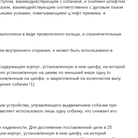
ступом, взаимодействующим с собачкой, и снабжен штифтом
пазом, взаимодействующим соответственно с дуговым пазом
льными усиками, охватывающими ц;тифт прижима. е
 выполнена в виде проволочного кольца, а ограничительные
ям внутреннего сгорания, н может быть использовано в
, содержащее корпус, установленную в нем цапфу, на которой
но установленную на шкиве по меньшей мере одну to
новленным на цапфе, н закрепленный на коленчатом валу
ения собачек !1).
кции устройства, управляющего выдвижением собачки при
зволяет использовать лишь одну собачку, что снижает его
 надежности, Для достижение поставленной цели в 25
щем корпус, установленную в нем цапфу, на которой