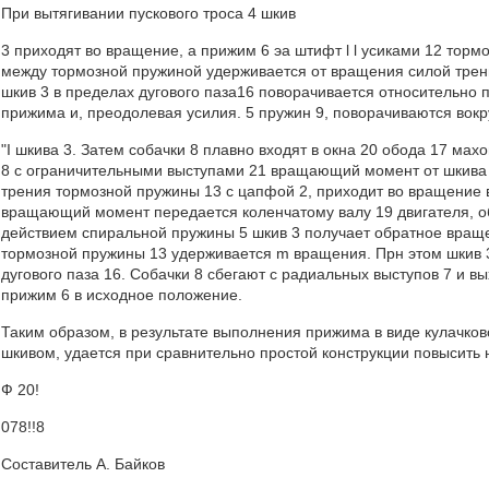
При вытягивании пускового троса 4 шкив
3 приходят во вращение, а прижим 6 эа штифт l l усиками 12 тор
между тормозной пружиной удерживается от вращения силой трен
шкив 3 в пределах дугового паза16 поворачивается относительно 
прижима и, преодолевая усилия. 5 пружин 9, поворачиваются вокр
"I шкива 3. Затем собачки 8 плавно входят в окна 20 обода 17 мах
8 с ограничительными выступами 21 вращающий момент от шкива 3
трения тормозной пружины 13 с цапфой 2, приходит во вращение в
вращающий момент передается коленчатому валу 19 двигателя, об
действием спиральной пружины 5 шкив 3 получает обратное вращ
тормозной пружины 13 удерживается m вращения. Прн этом шкив 
дугового паза 16. Собачки 8 сбегают с радиальных выступов 7 и в
прижим 6 в исходное положение.
Таким образом, в результате выполнения прижима в виде кулачко
шкивом, удается при сравнительно простой конструкции повысить 
Ф 20!
078!!8
Составитель A. Байков