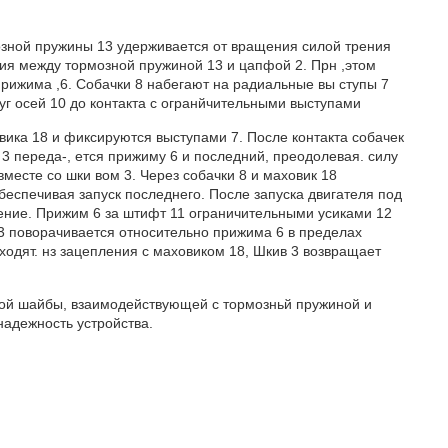
мозной пружины 13 удерживается от вращения силой трения
ия между тормозной пружиной 13 и цапфой 2. Прн ,этом
прижима ,6. Собачки 8 набегают на радиальные вы ступы 7
уг осей 10 до контакта с огранйчительными выступами
овика 18 и фиксируются выступами 7. После контакта собачек
 переда-, ется прижиму 6 и последний, преодолевая. силу
месте со шки вом 3. Через собачки 8 и маховик 18
еспечивая запуск последнего. После запуска двигателя под
ение. Прижим 6 за штифт 11 ограничительными усиками 12
3 поворачивается относительно прижима 6 в пределах
ыходят. нз зацепления с маховиком 18, Шкив 3 возвращает
вой шайбы, взаимодействующей с тормозньй пружиной и
надежность устройства.