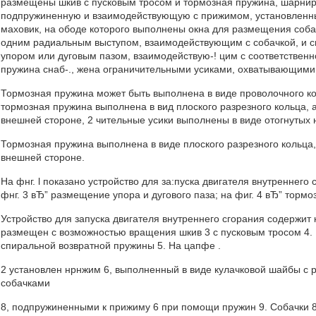
размещены шкив с пусковым тросом и тормозная пружина, шарнир
подпружиненную и взаимодействующую с прижимом, установленны
маховик, на ободе которого выполнены окна для размещения соб
одним радиальным выступом, взаимодействующим с собачкой, и с
упором или дуговым пазом, взаимодействую-! цим с соответствен
пружина снаб-., жена ограничительными усиками, охватывающим
Тормозная пружина может быть выполнена в виде проволочного кол
тормозная пружина выполнена в вид плоского разрезного кольца, а
внешней стороне, 2 чительные усики выполнены в виде отогнутых 
Тормозная пружина выполнена в виде плоского разрезного кольца,
внешней стороне.
На фнг. l показано устройство для за:пуска двигателя внутреннего с
фнг. 3 вЂ” размещение упора и дугового паза; на фиг. 4 вЂ” тормо
Устройство для запуска двигателя внутреннего сгорания содержит 
размещен с возможностью вращения шкив 3 с пусковым тросом 4.
спиральной возвратной пружины 5. На цапфе .
2 установлен нрнжим 6, выполненный в виде кулачковой шайбы с
собачками
8, подпружиненными к прижиму 6 при помощи пружин 9. Собачки 8