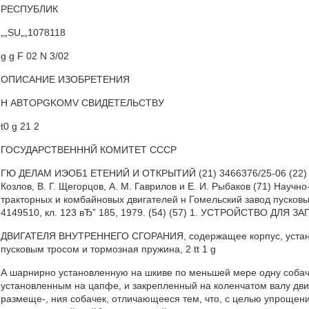
РЕСПУБЛИК
„„SU„„1078118
g g F 02 N 3/02
ОПИСАНИЕ ИЗОБРЕТЕНИЯ
Н ABTOPGKOMV СВИДЕТЕЛЬСТВУ
t0 g 21 2
ГОСУДАРСТВЕНННЙ КОМИТЕТ СССР
ГЮ ДЕЛАМ ИЭОБ1 ЕТЕНИЙ И ОТКРЫТИЙ (21) 3466376/25-06 (22) 05.0
Козлов, В. Г. Щегорцов, А. М. Гаврилов и Е. И. Рыбаков (71) Науч
тракторных и комбайновых двигателей н Гомельский завод пусковых
4149510, кл. 123 вЂ” 185, 1979. (54) (57) 1. УСТРОЙСТВО ДЛЯ З
ДВИГАТЕЛЯ ВНУТРЕННЕГО СГОРАНИЯ, содержащее корпус, устано
пусковым тросом и тормозная пружина, 2 tt 1 g
А шарнирно установленную на шкиве по меньшей мере одну соба
установленным на цапфе, и закрепленный на коленчатом валу двиг
размеще-, ния собачек, отличающееся тем, что, с целью упрощен