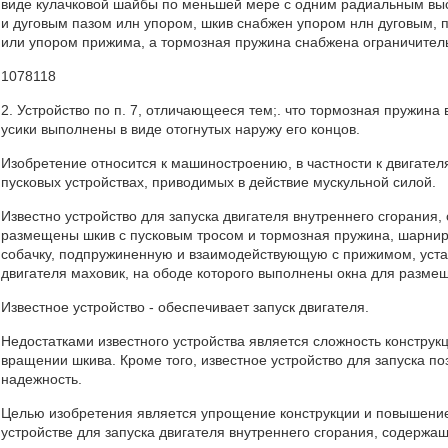
виде кулачковой шайбы по меньшей мере с одним радиальным вы
и дуговым пазом илн упором, шкив снабжен упором нлн дуговым, 
или упором прижима, а тормозная пружина снабжена ограничите
1078118
2. Устройство по п. 7, отличающееся тем;. что тормозная пружина
усики выполнены в виде отогнутых наружу его концов.
Изобретение относится к машиностроению, в частности к двигател
пусковых устройствах, приводимых в действие мускульной силой.
Известно устройство для запуска двигателя внутреннего сгорания
размещены шкив с пусковым тросом и тормозная пружина, шарнир
собачку, подпружиненную и взаимодействующую с прижимом, уста
двигателя маховик, на ободе которого выполнены окна для размещ
Известное устройство - обеспечивает запуск двигателя.
Недостатками известного устройства является сложность констру
вращении шкива. Кроме того, известное устройство для запуска по
надежность.
Целью изобретения является упрощение конструкции и повышение
устройстве для запуска двигателя внутреннего сгорания, содержа