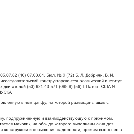
7.82 (46) 07.03.84. Бюл. № 9 (72) Б. Л. Добриян, В. И.
но-исследовательский конструкторско-технологический институт
 двигателей (53) 621.43-571 (088.8) (56) l. Патент США №
АПУСКА
вленную в нем цапфу, на которой размещены шкив с
чку, подпружиненную и взаимодействующую с прижимом,
ателя маховик, на обо- де которого выполнены окна для
ия конструкции и повышения надежности, прижим выполнен в