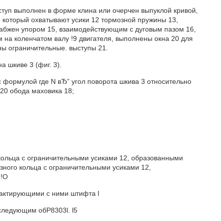
ыступ выполнен в форме клина или очерчен выпуклой кривой,
который охватывают усики 12 тормозной пружины 13,
снабжен упором 15, взаимодействующим с дуговым пазом 16,
 на коленчатом валу !9 двигателя, выполнены окна 20 для
ны ограничительные. выступы 21.
а шкиве 3 (фиг. 3).
с формулой где N вЂ” угол поворота шкива 3 относительно
 20 обода маховика 18;
кольца с ограничительными усиками 12, образованными
езного кольца с ограничительными усиками 12,
.!О
тактирующими с ними штифта l
 следующим обP8303l. l5