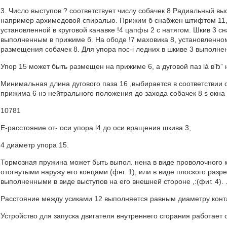
3. Число выступов ? соответствует числу собачек 8 Радиальный в
например архимедовой спиралью. Прижим б снабжен штифтом 11, 
установленной в круговой канавке !4 цапфы 2 с натягом. Шкив 3 
выполненным в прижиме б. На ободе !7 маховика 8, установленном
размещения собачек 8. Для упора пос-i ледних в шкиве 3 выполне
Упор 15 может быть размещен на прижиме 6, а дуговой паз lá вЂ” н
Минимальная длина дугового паза 16 ,выбирается в соответствии 
прижима 6 нэ нейтрального положения до захода собачек 8 s окна
10781
E-расстояние от- оси упора l4 до оси вращения шкива 3;
4 диаметр упора 15.
Тормозная пружина может быть выпол. нена в виде проволочного 
отогнутыми наружу его концами (фнг. 1), или в виде плоского разр
выполненными в виде выступов на его внешней стороне ,:(фиг. 4). 
Расстояние между усиками 12 выполняется равным диаметру кон
Устройство для запуска двигателя внутреннего сгорания работает