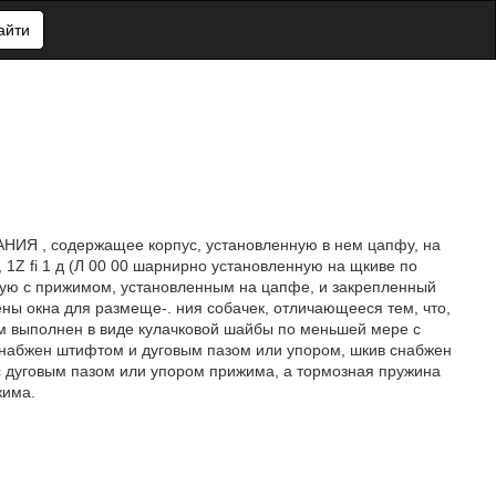
айти
 , содержащее корпус, установленную в нем цапфу, на
1Z fi 1 д (Л 00 00 шарнирно установленную на щкиве по
ую с прижимом, установленным на цапфе, и закрепленный
ены окна для размеще-. ния собачек, отличающееся тем, что,
м выполнен в виде кулачковой шайбы по меньшей мере с
набжен штифтом и дуговым пазом или упором, шкив снабжен
с дуговым пазом или упором прижима, а тормозная пружина
жима.