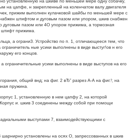
но установленную на шкиве по меньшей мере одну собачку,
м на цапфе, н закрепленный на коленчатом валу двигателя
ачек, прижим выполнен кулачковой шайбы по меньшей мере с
набжен штифтом и дуговым пазом или упором, шкив снабжен
но дуговым пазом или 4О упором прижима, а тормозная
и штифт прижима.
ьца, а ограни3. Устройство по п. 1, отличающееся тем, что
 ограничитель ные усики выполнены в виде выстуг!ов н его
наружу его концов.
 а ограничительные усики выполнены в виде выступов на его
горания, общий внд; на фиг. 2 вЂ” разрез А-А на фиг.!; на
зная пружина.
корпус 1, установленную в нем цапфу 2, на которой
 Корпус и. шкив 3 соединены между собой при помощи
 радиальными выступами 7, взаимодействующими с
 шарнирно установлены на осях О, запрессованных в шкив