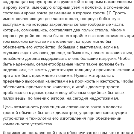
содержащая корпус трости с рукояткой и опорным наконечником
и крону зонта, имеющую опорный узел и полотно, в сложенном
состоянии крона зонта размещена в корпусе трости [1] Трость
имеет сочленяющие две части ствола, опорную бобышку с
выступами, на которых закреплены сегментообразные части,
которые, сомкнувшись, составляют два полых ствола. Многим
хорошо устройство, если бы не его крайне высокая стоимость при
том высоком качестве изготовления, которое могло бы
обеспечить его устройство: бобышка с выступами, если на
стульчик сядет человек, да еще, забывшись, начнет покачиваться,
неизбежно должна выдерживать очень большие нагрузки. Чтобы
быть надежным, сегментообразные части также должны быть
надежными, т.е. иметь достаточную толщину и прочность стенки и
при этом быть приемлемо легкими. Нужны материалы с
предельно высокими качествами на прочность и жесткость, чтобы
обеспечить приемлемое качество, а чтобы диаметр трости
приблизился к диаметрам и весу обычных серийных бытовых
палок вещь, по мнению автора, на сегодня недостижимая.
Цель возможность размещения сложенного зонта в полости
тростей обычных бытовых диаметров, упрощение конструкции
устройства и технологии его изготовления при обеспечении
компактности устройства.
Достижение поставленной цели обеспечивается тем, что в трости