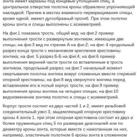
зонта имеет карманы под концевые утолщения спиц, а
центральное отверстие полотна кроны обрамлено упрочняющей
накладкой. Причем в местах взаимного перекрещивания спицы,
кроме одной, имеют дугообразный прогиб. При этом полотно
кроны зонта и спицы выполнены с асимметрией.
На фиг.1 показана трость, общий вид; на фиг.2 пример
выполнения трости с развернутым зонтиком, имеющим две
спицы; на фиг.3 вид по стрелке А на фиг.2; на фиг. 4 продольный
разрез конца трости с механизмом крепления крестовины
зонтика; на фиг. 5 разрез Б-Б на фиг.4; на фиг.6 пример
выполнения верхней части трости со вставленным в трость
зонтиком, продольный разрез; на фиг.7 начальный момент
свертывания полотна зонтика вокруг сложенных вместе стержней
опорной крестовины; на фиг.8 вид свернутого зонтика перед
вставлением его в полый корпус трости; на фиг.9 пример
выполнения кроны зонтика на четырех спицах; на фиг.10
видоизменение зонтика полотно и спицы с асимметрией.
Корпус трости состоит из двух частей 1 и 2, имеет резьбовой
соединительный узел 3, защемляющий опорную крестовину
кроны 4 зонта 1, при этом опорная крестовина состоит из двух и
более пружинящих спиц 5 по размерам диагоналей или по
диаметру кроны зонта, которые вместе с намотанным на них,
например, эластичным полотном 6 кроны зонта в сложенном