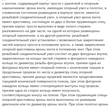
с зонтом, содержащей корпус трости с рукояткой и опорным
наконечником, крона зонта, имеющая опорный узел и полотно, в
сложенном состоянии размещена в корпусе трости, имеется
резьбовой соединительный узел, а опорный узел крона зонта
имеет крестовину, состоящую из двух и более пружинящих спиц,
причем корпус трости выполнен в виде полого стержня,
разложенного на две части, на одной из которых размещены
опорный наконечник, а на другой рукоятка, резьбовой
соединительный узел установлен с возможностью закрепления
частей корпуса трости в положении трость, а также закрепления
опорной крестовины кроны зонта в положении зонт. При этом
резьбовой соединительный узел состоит из двух фигурных втулок,
закрепленных на концах частей стержня и фигурного накидного
кольца по диаметру резьбы фигурных втулок, причем одна из
фигурных втулок имеет опорный поясок с коническим торцом и
продольные прорези по числу и диаметру спиц опорной
крестовины, причем днища прорезей являются продолжением
торцовой конической поверхности пояска, при этом фигурное
накидное кольцо имеет стопорящиеся выступы под прорези,
причем одна из сторон кольца имеет конусность,
соответствующую конусу на пояске. При этом пружинящие спицы
опорной крестовины кроны зонта выполнены по размерам
диагонали или по диаметру кроны зонта. При этом полотно кроны