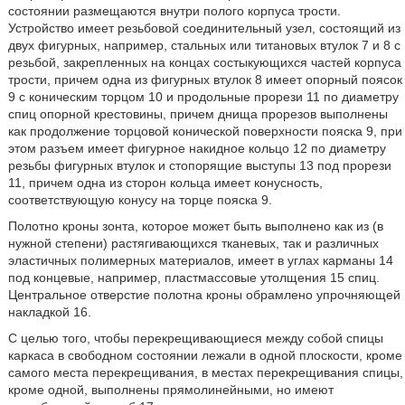
состоянии размещаются внутри полого корпуса трости.
Устройство имеет резьбовой соединительный узел, состоящий из
двух фигурных, например, стальных или титановых втулок 7 и 8 с
резьбой, закрепленных на концах состыкующихся частей корпуса
трости, причем одна из фигурных втулок 8 имеет опорный поясок
9 с коническим торцом 10 и продольные прорези 11 по диаметру
спиц опорной крестовины, причем днища прорезов выполнены
как продолжение торцовой конической поверхности пояска 9, при
этом разъем имеет фигурное накидное кольцо 12 по диаметру
резьбы фигурных втулок и стопорящие выступы 13 под прорези
11, причем одна из сторон кольца имеет конусность,
соответствующую конусу на торце пояска 9.
Полотно кроны зонта, которое может быть выполнено как из (в
нужной степени) растягивающихся тканевых, так и различных
эластичных полимерных материалов, имеет в углах карманы 14
под концевые, например, пластмассовые утолщения 15 спиц.
Центральное отверстие полотна кроны обрамлено упрочняющей
накладкой 16.
С целью того, чтобы перекрещивающиеся между собой спицы
каркаса в свободном состоянии лежали в одной плоскости, кроме
самого места перекрещивания, в местах перекрещивания спицы,
кроме одной, выполнены прямолинейными, но имеют