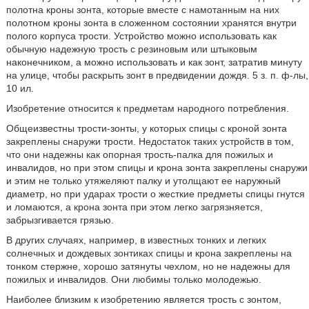
полотна кроны зонта, которые вместе с намотанным на них
полотном кроны зонта в сложенном состоянии хранятся внутри
полого корпуса трости. Устройство можно использовать как
обычную надежную трость с резиновым или штыковым
наконечником, а можно использовать и как зонт, затратив минуту
на улице, чтобы раскрыть зонт в предвидении дождя. 5 з. п. ф-лы,
10 ил.
Изобретение относится к предметам народного потребления.
Общеизвестны трости-зонты, у которых спицы с кроной зонта
закреплены снаружи трости. Недостаток таких устройств в том,
что они надежны как опорная трость-палка для пожилых и
инвалидов, но при этом спицы и крона зонта закреплены снаружи
и этим не только утяжеляют палку и утолщают ее наружный
диаметр, но при ударах трости о жесткие предметы спицы гнутся
и ломаются, а крона зонта при этом легко загрязняется,
забрызгивается грязью.
В других случаях, например, в известных тонких и легких
солнечных и дождевых зонтиках спицы и крона закреплены на
тонком стержне, хорошо затянуты чехлом, но не надежны для
пожилых и инвалидов. Они любимы только молодежью.
Наиболее близким к изобретению является трость с зонтом,