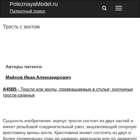
PoleznayaModel.ru
Патентный поиск
Трость с зонтом
Авторы патента:
Майсов Иван Александрович
A45B5
- Трости или зонты, превращаемые в стулья; охотничьи
трости-сиденья
Сущность изобретения: корпус трости состоит из двух частей и
имеет резьбовой соединительный узел, защемляющий опорную
крестовину кроны зонта. Крестовина может состоять из двух и
более пружинящих спиц по размеру диагонали или по диаметру