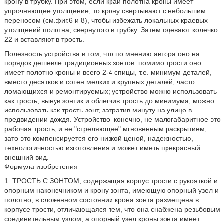
крону в трубку. При этом, если край полотна кроны имеет
упрочняющее утолщение, то крону свертывают с небольшим
переносом (см.фиг.6 и 8), чтобы избежать локальных краевых
утолщений полотна, свернутого в трубку. Затем одевают колечко
22 и вставляют в трость.
Полезность устройства в том, что по мнению автора оно на
порядок дешевле традиционных зонтов: помимо трости оно
имеет полотно кроны и всего 2-4 спицы, т.е. минимум деталей,
вместо десятков и сотен мелких и крупных деталей, часто
ломающихся и ремонтируемых; устройство можно использовать
как трость, вынув зонтик и облегчив трость до минимума; можно
использовать как трость-зонт, затратив минуту на улице в
предвидении дождя. Устройство, конечно, не малогабаритное это
рабочая трость, и не "стреляющее" мгновенным раскрытием,
зато это компенсируется его низкой ценой, надежностью,
технологичностью изготовления и может иметь прекрасный
внешний вид.
Формула изобретения
1. ТРОСТЬ С ЗОНТОМ, содержащая корпус трости с рукояткой и
опорным наконечником и крону зонта, имеющую опорный узел и
полотно, в сложенном состоянии крона зонта размещена в
корпусе трости, отличающаяся тем, что она снабжена резьбовым
соединительным узлом, а опорный узел кроны зонта имеет