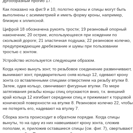
дугообразный прогиб 17.
Как показано на фиг.9 и 10, полотно кроны и спицы могут быть
выполнены с асимметрией и иметь форму кроны, например,
близкую к эллипсной.
Цифрой 18 обозначена рукоять трости; 19 резиновый опорный
наконечник; 20 острие, использующееся при хождении по
скользкой дороге; 21 эластичная подушка; 22 резиновое колечко,
предупреждающие дребезжание и шумы при пользовании
тростью с зонтом.
Устройство используется следующим образом.
Когда нужно вынуть зонт, то резьбовое соединение развинчивают,
вынимают зонт, предварительно сняв кольцо 12, одевают крону
зонта со вставленными спицами отверстием на резьбу втулки 8.
Затем, одев кольцо, свинчивают фигурные втулки. По мере
затягивания резьбы концы спиц опускаются вниз, т.к. внешний
край кольца 12 изгибает серединки спиц и прижимает к торцовой
конической поверхности на втулке 8. Резиновое колечко 22, чтобы
не потерять его, надевают на втулку 7.
Сборка зонта происходит в обратном порядке. Когда спицы
вынуты, то на одну из них навешивают крону зонта, сложив
пополам, и, приложив оставшиеся спицы (см. фиг. 7), свертывают