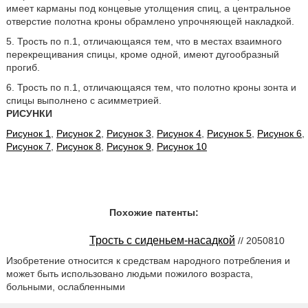
имеет карманы под концевые утолщения спиц, а центральное
отверстие полотна кроны обрамлено упрочняющей накладкой.
5. Трость по п.1, отличающаяся тем, что в местах взаимного
перекрещивания спицы, кроме одной, имеют дугообразный
прогиб.
6. Трость по п.1, отличающаяся тем, что полотно кроны зонта и
спицы выполнено с асимметрией.
РИСУНКИ
Рисунок 1
,
Рисунок 2
,
Рисунок 3
,
Рисунок 4
,
Рисунок 5
,
Рисунок 6
,
Рисунок 7
,
Рисунок 8
,
Рисунок 9
,
Рисунок 10
Похожие патенты:
Трость с сиденьем-насадкой
// 2050810
Изобретение относится к средствам народного потребления и
может быть использовано людьми пожилого возраста,
больными, ослабленными