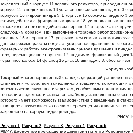
закрепленный в корпусе 11 червячного редуктора, присоединенног
корпусе 11 в подшипниках 13 установлено соосно шпинделю 3 черв
корпусом 16 гидроцилиндра 5. В корпусе 16 соосно шпинделю 3 
взаимодействия с фрикционным диском 18, установленным на шп
относительно него под действием поршня 17 и тарельчатых пружин
следующим образом. При выполнении токарных работ фрикционны
фланцем 15 и поршнем 17, разрывая тем самым кинематическую св
данном режиме работы получает ускоренное вращение от своего э
фрезерных работах электродвигатель привода вращения шпинделя
тело, перемещающее поршень 17, поджимая фрикционный диск 18 
червячное колесо 14 фланец 15 диск 18 шпиндель 3, обеспечивая 
Формула изо
Токарный многооперационный станок, содержащий установленную
шпинделя и устройством замедленного вращения, включающим р
кинематически связанное с червяком, снабженным автономным пр
точности и надежности станка, он снабжен установленным соос
которого имеет возможность взаимодействия с введенным в стано
шпинделе с возможностью осевого перемещения относительно него
закреплено на корпусе гидроцилиндра.
РИСУН
Рисунок 1
,
Рисунок 2
,
Рисунок 3
,
Рисунок 4
,
Рисунок 5
MM4A Досрочное прекращение действия патента Российской Ф