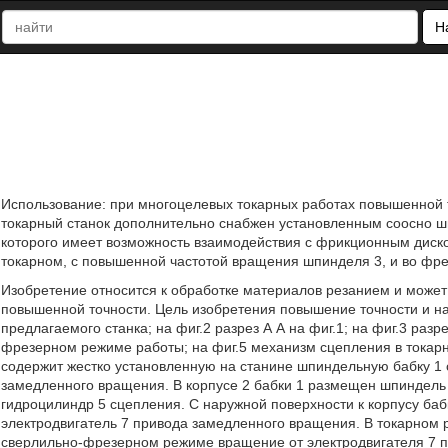
Н
Использование: при многоцелевых токарных работах повышенной 
токарный станок дополнительно снабжен установленным соосно
которого имеет возможность взаимодействия с фрикционным диском
токарном, с повышенной частотой вращения шпинделя 3, и во фре
Изобретение относится к обработке материалов резанием и может
повышенной точности. Цель изобретения повышение точности и на
предлагаемого станка; на фиг.2 разрез А А на фиг.1; на фиг.3 разр
фрезерном режиме работы; на фиг.5 механизм сцепления в токар
содержит жестко установленную на станине шпиндельную бабку 1
замедленного вращения. В корпусе 2 бабки 1 размещен шпиндель
гидроцилиндр 5 сцепления. С наружной поверхности к корпусу ба
электродвигатель 7 привода замедленного вращения. В токарном
сверлильно-фрезерном режиме вращение от электродвигателя 7 п