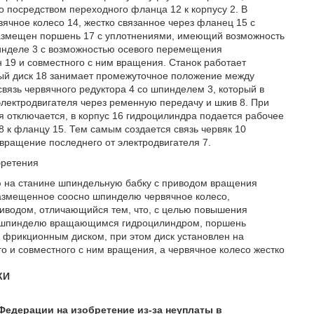
о посредством переходного фланца 12 к корпусу 2. В
ячное колесо 14, жестко связанное через фланец 15 с
размещен поршень 17 с уплотнениями, имеющий возможность
инделе 3 с возможностью осевого перемещения
 19 и совместного с ним вращения. Cтанок работает
й диск 18 занимает промежуточное положение между
язь червячного редуктора 4 со шпинделем 3, который в
лектродвигателя через ременную передачу и шкив 8. При
 отключается, в корпус 16 гидроцилиндра подается рабочее
к фланцу 15. Тем самым создается связь червяк 10
вращение последнего от электродвигателя 7.
бретения
 на станине шпиндельную бабку с приводом вращения
азмещенное соосно шпинделю червячное колесо,
иводом, отличающийся тем, что, с целью повышения
но шпинделю вращающимся гидроцилиндром, поршень
к фрикционным диском, при этом диск установлен на
 и совместного с ним вращения, а червячное колесо жестко
КИ
едерации на изобретение из-за неуплаты в