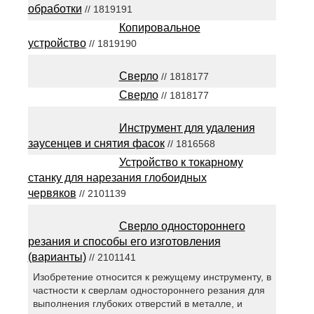
обработки
// 1819191
Копировальное
устройство
// 1819190
Сверло
// 1818177
Сверло
// 1818177
Инструмент для удаления
заусенцев и снятия фасок
// 1816568
Устройство к токарному
станку для нарезания глобоидных
червяков
// 2101139
Сверло одностороннего
резания и способы его изготовления
(варианты)
// 2101141
Изобретение относится к режущему инструменту, в
частности к сверлам одностороннего резания для
выполнения глубоких отверстий в металле, и