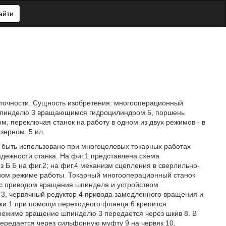
айти
точности. Сущность изобретения: многооперационный
 шпинделю 3 вращающимся гидроцилиндром 5, поршень
, переключая станок на работу в одном из двух режимов - в
зерном. 5 ил.
 быть использовано при многоцелевых токарных работах
дежности станка. На фиг.1 представлена схема
ез Б Б на фиг.2; на фиг.4 механизм сцепления в сверлильно-
ном режиме работы. Токарный многооперационный станок
 с приводом вращения шпинделя и устpойством
 3, червячный редуктор 4 привода замедленного вращения и
бки 1 при помощи переходного фланца 6 крепится
 режиме вращение шпинделю 3 передается через шкив 8. В
ередается через сильфонную муфту 9 на червяк 10,