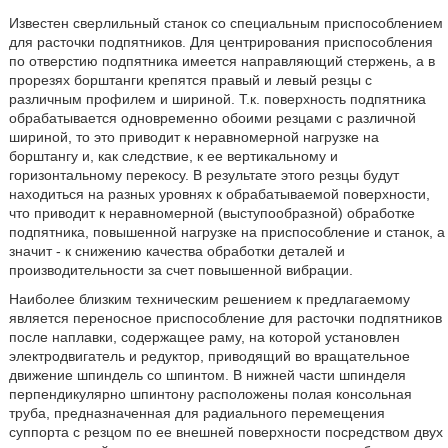
Известен сверлильный станок со специальным приспособлением
для расточки подпятников. Для центрирования приспособления
по отверстию подпятника имеется направляющий стержень, а в
прорезях борштанги крепятся правый и левый резцы с
различным профилем и шириной. Т.к. поверхность подпятника
обрабатывается одновременно обоими резцами с различной
шириной, то это приводит к неравномерной нагрузке на
борштангу и, как следствие, к ее вертикальному и
горизонтальному перекосу. В результате этого резцы будут
находиться на разных уровнях к обрабатываемой поверхности,
что приводит к неравномерной (выступообразной) обработке
подпятника, повышенной нагрузке на приспособление и станок, а
значит - к снижению качества обработки деталей и
производительности за счет повышенной вибрации.
Наиболее близким техническим решением к предлагаемому
является переносное приспособление для расточки подпятников
после наплавки, содержащее раму, на которой установлен
электродвигатель и редуктор, приводящий во вращательное
движение шпиндель со шпинтом. В нижней части шпинделя
перпендикулярно шпинтону расположены полая консольная
труба, предназначенная для радиального перемещения
суппорта с резцом по ее внешней поверхности посредством двух