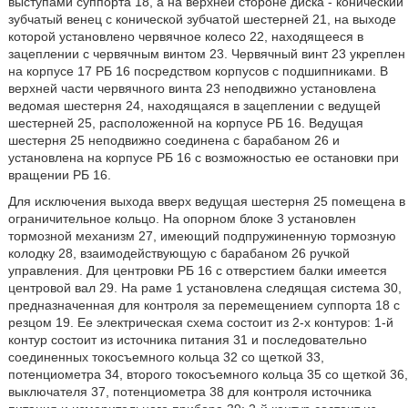
выступами суппорта 18, а на верхней стороне диска - конический
зубчатый венец с конической зубчатой шестерней 21, на выходе
которой установлено червячное колесо 22, находящееся в
зацеплении с червячным винтом 23. Червячный винт 23 укреплен
на корпусе 17 РБ 16 посредством корпусов с подшипниками. В
верхней части червячного винта 23 неподвижно установлена
ведомая шестерня 24, находящаяся в зацеплении с ведущей
шестерней 25, расположенной на корпусе РБ 16. Ведущая
шестерня 25 неподвижно соединена с барабаном 26 и
установлена на корпусе РБ 16 с возможностью ее остановки при
вращении РБ 16.
Для исключения выхода вверх ведущая шестерня 25 помещена в
ограничительное кольцо. На опорном блоке 3 установлен
тормозной механизм 27, имеющий подпружиненную тормозную
колодку 28, взаимодействующую с барабаном 26 ручкой
управления. Для центровки РБ 16 с отверстием балки имеется
центровой вал 29. На раме 1 установлена следящая система 30,
предназначенная для контроля за перемещением суппорта 18 с
резцом 19. Ее электрическая схема состоит из 2-х контуров: 1-й
контур состоит из источника питания 31 и последовательно
соединенных токосъемного кольца 32 со щеткой 33,
потенциометра 34, второго токосъемного кольца 35 со щеткой 36,
выключателя 37, потенциометра 38 для контроля источника