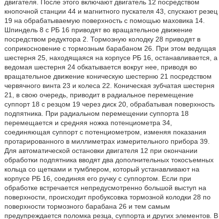
двигателя. После этого включают двигатель 12 посредством
кнопочной станции 44 и магнитного пускателя 43, спускают резец
19 на обрабатываемую поверхность с помощью маховика 14.
Шпиндель 8 с РБ 16 приводят во вращательное движение
посредством редуктора 2. Тормозную колодку 28 приводят в
соприкосновение с тормозным барабаном 26. При этом ведущая
шестерня 25, находящаяся на корпусе РБ 16, останавливается, а
ведомая шестерня 24 обкатывается вокруг нее, приводя во
вращательное движение коническую шестерню 21 посредством
червячного винта 23 и колеса 22. Коническая зубчатая шестерня
21, в свою очередь, приводит в радиальное перемещение
суппорт 18 с резцом 19 через диск 20, обрабатывая поверхность
подпятника. При радиальном перемещении суппорта 18
перемещается и средняя ножка потенциометра 34,
соединяющая суппорт с потенциометром, изменяя показания
протарированного в миллиметрах измерительного прибора 39.
Для автоматической остановки двигателя 12 при окончании
обработки подпятника вводят два дополнительных токосъемных
кольца со щетками и тумблером, который устанавливают на
корпусе РБ 16, соединяя его ручку с суппортом. Если при
обработке встречается непредусмотренно большой выступ на
поверхности, происходит пробуксовка тормозной колодки 28 по
поверхности тормозного барабана 26 и тем самым
предупреждается поломка резца, суппорта и других элементов. В