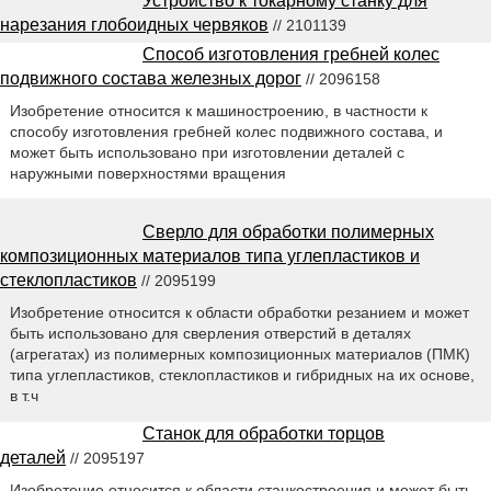
Устройство к токарному станку для
нарезания глобоидных червяков
// 2101139
Способ изготовления гребней колес
подвижного состава железных дорог
// 2096158
Изобретение относится к машиностроению, в частности к
способу изготовления гребней колес подвижного состава, и
может быть использовано при изготовлении деталей с
наружными поверхностями вращения
Сверло для обработки полимерных
композиционных материалов типа углепластиков и
стеклопластиков
// 2095199
Изобретение относится к области обработки резанием и может
быть использовано для сверления отверстий в деталях
(агрегатах) из полимерных композиционных материалов (ПМК)
типа углепластиков, стеклопластиков и гибридных на их основе,
в т.ч
Станок для обработки торцов
деталей
// 2095197
Изобретение относится к области станкостроения и может быть