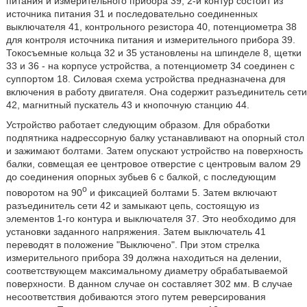
питания и измерительного прибора 39; 2-й контур состоит из
источника питания 31 и последовательно соединенных
выключателя 41, контрольного резистора 40, потенциометра 38
для контроля источника питания и измерительного прибора 39.
Токосъемные кольца 32 и 35 установлены на шпинделе 8, щетки
33 и 36 - на корпусе устройства, а потенциометр 34 соединен с
суппортом 18. Силовая схема устройства предназначена для
включения в работу двигателя. Она содержит разъединитель сети
42, магнитный пускатель 43 и кнопочную станцию 44.
Устройство работает следующим образом. Для обработки
подпятника надрессорную балку устанавливают на опорный стол
и зажимают болтами. Затем опускают устройство на поверхность
балки, совмещая ее центровое отверстие с центровым валом 29
до соединения опорных зубьев 6 с балкой, с последующим
o
поворотом на 90
и фиксацией болтами 5. Затем включают
разъединитель сети 42 и замыкают цепь, состоящую из
элементов 1-го контура и выключателя 37. Это необходимо для
установки заданного напряжения. Затем выключатель 41
переводят в положение "Выключено". При этом стрелка
измерительного прибора 39 должна находиться на делении,
соответствующем максимальному диаметру обрабатываемой
поверхности. В данном случае он составляет 302 мм. В случае
несоответствия добиваются этого путем реверсирования