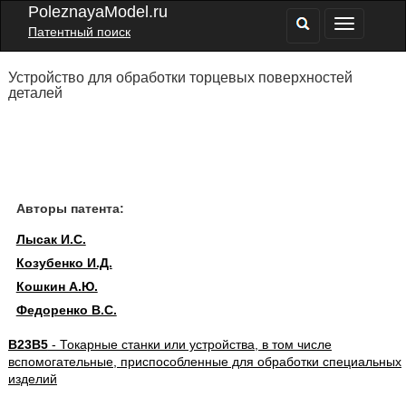
PoleznayaModel.ru
Патентный поиск
Устройство для обработки торцевых поверхностей
деталей
Авторы патента:
Лысак И.С.
Козубенко И.Д.
Кошкин А.Ю.
Федоренко В.С.
B23B5
- Токарные станки или устройства, в том числе
вспомогательные, приспособленные для обработки специальных
изделий