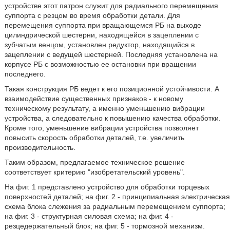
устройстве этот патрон служит для радиального перемещения
суппорта с резцом во время обработки детали. Для
перемещения суппорта при вращающемся РБ на выходе
цилиндрической шестерни, находящейся в зацеплении с
зубчатым венцом, установлен редуктор, находящийся в
зацеплении с ведущей шестерней. Последняя установлена на
корпусе РБ с возможностью ее остановки при вращении
последнего.
Такая конструкция РБ ведет к его позиционной устойчивости. А
взаимодействие существенных признаков - к новому
техническому результату, а именно уменьшению вибрации
устройства, а следовательно к повышению качества обработки.
Кроме того, уменьшение вибрации устройства позволяет
повысить скорость обработки деталей, т.е. увеличить
производительность.
Таким образом, предлагаемое техническое решение
соответствует критерию "изобретательский уровень".
На фиг. 1 представлено устройство для обработки торцевых
поверхностей деталей; на фиг. 2 - принципиальная электрическая
схема блока слежения за радиальным перемещением суппорта;
на фиг. 3 - структурная силовая схема; на фиг. 4 -
резцедержательный блок; на фиг. 5 - тормозной механизм.