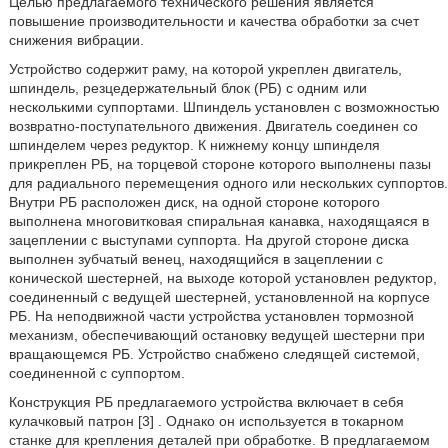
Целью предлагаемого технического решения является
повышение производительности и качества обработки за счет
снижения вибрации.
Устройство содержит раму, на которой укреплен двигатель,
шпиндель, резцедержательный блок (РБ) с одним или
несколькими суппортами. Шпиндель установлен с возможностью
возвратно-поступательного движения. Двигатель соединен со
шпинделем через редуктор. К нижнему концу шпинделя
прикреплен РБ, на торцевой стороне которого выполнены пазы
для радиального перемещения одного или нескольких суппортов.
Внутри РБ расположен диск, на одной стороне которого
выполнена многовитковая спиральная канавка, находящаяся в
зацеплении с выступами суппорта. На другой стороне диска
выполнен зубчатый венец, находящийся в зацеплении с
конической шестерней, на выходе которой установлен редуктор,
соединенный с ведущей шестерней, установленной на корпусе
РБ. На неподвижной части устройства установлен тормозной
механизм, обеспечивающий остановку ведущей шестерни при
вращающемся РБ. Устройство снабжено следящей системой,
соединенной с суппортом.
Конструкция РБ предлагаемого устройства включает в себя
кулачковый патрон [3] . Однако он используется в токарном
станке для крепления деталей при обработке. В предлагаемом