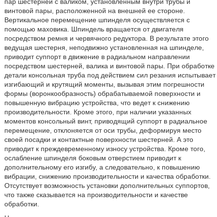
пар шестерней с валиком, установленным внутри трубы и
винтовой пары, расположенной на внешней ее стороне.
Вертикальное перемещение шпинделя осуществляется с
помощью маховика. Шпиндель вращается от двигателя
посредством ремня и червячного редуктора. В результате этого
ведущая шестерня, неподвижно установленная на шпинделе,
приводит суппорт в движение в радиальном направлении
посредством шестерней, валика и винтовой пары. При обработке
детали консольная труба под действием сил резания испытывает
изгибающий и крутящий моменты, вызывая этим погрешности
формы (воронкообразность) обрабатываемой поверхности и
повышенную вибрацию устройства, что ведет к снижению
производительности. Кроме этого, при наличии указанных
моментов консольный винт, приводящий суппорт в радиальное
перемещение, отклоняется от оси трубы, деформируя место
своей посадки и контактные поверхности шестерней. А это
приводит к преждевременному износу устройства. Кроме того,
ослабление шпинделя боковым отверстием приводит к
дополнительному его изгибу, а следовательно, к повышению
вибрации, снижению производительности и качества обработки.
Отсутствует возможность установки дополнительных суппортов,
что также сказывается на производительности и качестве
обработки.