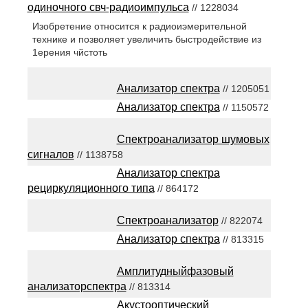
одиночного свч-радиоимпульса
// 1228034
Изобретение относится к радиоиэмерительной
технике и позволяет увеличить быстродействие из
1ерения чйстоть
Анализатор спектра
// 1205051
Анализатор спектра
// 1150572
Спектроанализатор шумовых
сигналов
// 1138758
Анализатор спектра
рециркуляционного типа
// 864172
Спектроанализатор
// 822074
Анализатор спектра
// 813315
Амплитудныйфазовый
анализаторспектра
// 813314
Акустооптический