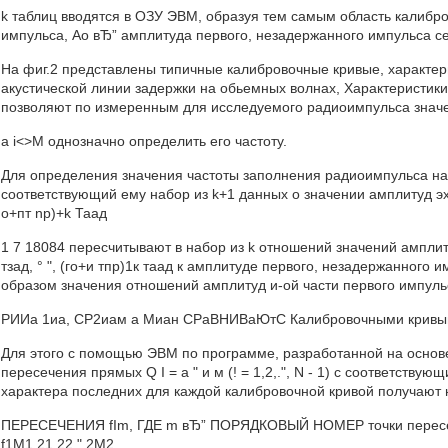
k таблиц вводятся в ОЗУ ЭВМ, образуя тем самым область калиброво
импульса, Ао вЂ” амплитуда первого, незадержанного импульса с
На фиг.2 представлены типичные калибровочные кривые, характер
акустической линии задержки на обьемных волнах, Характеристики
позволяют по измеренным для исследуемого радиоимпульса зна
a i<>M однозначно определить его частоту.
Для определения значения частоты заполнения радиоимпульса на 
соответствующий ему набор из k+1 данных о значении амплитуд эх
о+пт np)+k Таад
1 7 18084 пересчитывают в набор из k отношений значений ампли
тзад, ° ", (го+и тпр)1к таад к амплитуде первого, незадержанного
образом значения отношений амплитуд и-ой части первого импульс
РИИа 1иа, СР2иам а Миан СРаВНИВаЮтС Калибровочными кривы
Для этого с помощью ЭВМ по программе, разработанной на основ
пересечения прямых Q I = а " и м (! = 1,2,.", N - 1) с соответст
характера последних для каждой калибровочной кривой получают 
ПЕРЕСЕЧЕНИЯ fIm, ГДЕ m вЂ” ПОРЯДКОВЫЙ НОМЕР точки пересечен
f1M1 21 22 " 2М2