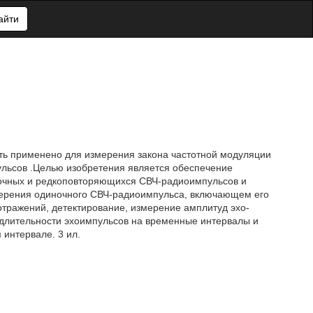
айти
ть применено для измерения закона частотной модуляции
ьсов .Целью изобретения является обеспечение
очных и редкоповторяющихся СВЧ-радиоимпульсов и
измерения одиночного СВЧ-радиоимпульса, включающем его
тражений, детектирование, измерение амплитуд эхо-
 длительности эхоимпульсов на временные интервалы и
интервале. 3 ил.