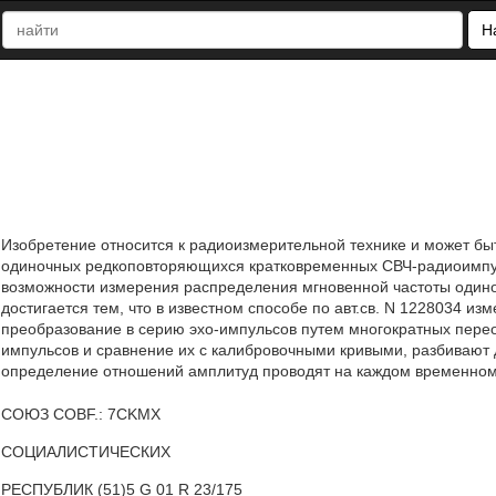
Н
Изобретение относится к радиоизмерительной технике и может бы
одиночных редкоповторяющихся кратковременных СВЧ-радиоимпул
возможности измерения распределения мгновенной частоты один
достигается тем, что в известном способе по авт.св. N 1228034 
преобразование в серию эхо-импульсов путем многократных перео
импульсов и сравнение их с калибровочными кривыми, разбивают
определение отношений амплитуд проводят на каждом временном 
СОЮЗ COBF.: 7CKMX
СОЦИАЛИСТИЧЕСКИХ
РЕСПУБЛИК (51)5 G 01 R 23/175