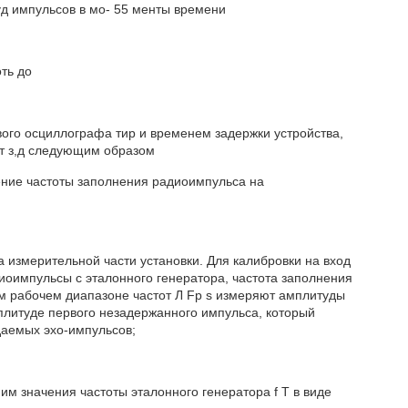
уд импульсов в мо- 55 менты времени
ть до
ого осциллографа тир и временем задержки устройства,
т з,д следующим образом
ение частоты заполнения радиоимпульса на
измерительной части установки. Для калибровки на вход
оимпульсы с эталонного генератора, частота заполнения
сем рабочем диапазоне частот Л Fp s измеряют амплитуды
плитуде первого незадержанного импульса, который
юдаемых эхо-импульсов;
им значения частоты эталонного генератора f T в виде