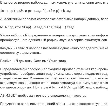
В качестве второго набора данных используются значения амплит
1о+ т np (to+2< и р)+ таад, "(to+2 и р) + k зад
Аналогичным образом составляют остальные наборы данных, впло
to+N tnp, (то+Nt np) +< зад,."(1р+) тир) + ) таад
Число наборов N определяется интервалом дискретизации цифров
преобразующего одиночный радиоимпульс в серию эхоимпульсов 
Каждый из этих N наборов позволяет однозначно определить знач
соответствующем участке
РазбиениЯ длительнОсти импУльса тиир.
В предлагаемом способе необходима предварительная калибровка 
устройства преобразования радиоимпульса в серию подаются ради
которых известна. Изменяя частоту генератора с шагом Л f» во в
эхо-импульсов и находят отношения амплитуд эхо-импульсов к ам
считается опорным. При этом A f» = k A f<;M, где kâ€” число набл
A f >M вЂ” требуемая точность определения частоты.
Полученные величины отношений а1э, »...„а эт и соответствующие 