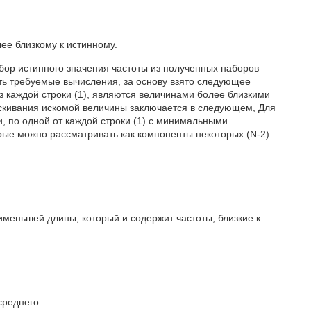
ее близкому к истинному.
ор истинного значения частоты из полученных наборов
ь требуемые вычисления, за основу взято следующее
з каждой строки (1), являются величинами более близкими
тыскивания искомой величины заключается в следующем, Для
, по одной от каждой строки (1) с минимальными
которые можно рассматривать как компоненты некоторых (N-2)
именьшей длины, который и содержит частоты, близкие к
среднего