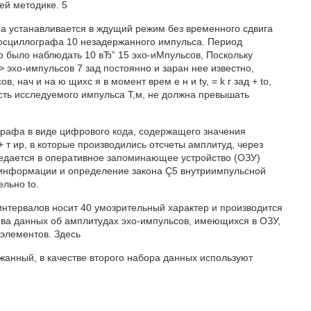
ей методике. 5
 устанавливается в ждущий режим без временного сдвига
од осциллографа 10 незадержанного импульса. Период
о было наблюдать 10 вЂ” 15 эхо-иМпульсов, Поскольку
 эхо-импульсов 7 зад постоянно и заран нее известно,
 нач и на ю щихс я в момент врем е н и ty, = k г зад + to,
сть исследуемого импульса Т,м, не должна превышать
графа в виде цифрового кода, содержащего значения
 т ир, в которые производились отсчеты амплитуд, через
едается в оперативное запоминающее устройство (ОЗУ)
информации и определение закона Ç5 внутриимпульсной
ельно to.
нтервалов носит 40 умозрительный характер и производится
ва данных об амплитудах эхо-импульсов, имеющихся в ОЗУ,
 элементов. Здесь
анный, в качестве второго набора данных используют