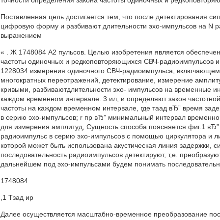
точности определения закона частоты одиночных и редкоповторя
Поставленная цель достигается тем, что после детектирования си
цифровую форму и разбивают длительности эхо-импульсов на N р
выражением
« . Ж 1748084 А2 пульсов. Целью изобретения является обеспеч
частоты одиночных и редкоповторяющихся СВЧ-радиоимпульсов и до
1228034 измерения одиночного СВЧ-радиоимпульса, включающем 
многократных переотражений, детектирование, измерение амплит
кривыми, разбиваютдлительности эхо- импульсов на временные и
каждом временном интервале. 3 ил, и определяют закон частотн
частоты на каждом временном интервале, где таад вЂ” время за
в серию эхо-импульсов; r пр вЂ” минимальный интервал временн
для измерения амплитуд, Сущность способа поясняется фиг.1 вЂ
радиоимпульс в серию эхо-импульсов с помощью циркулятора и ли
которой может быть использована акустическая линия задержки, с
последовательность радиоимпульсов детектируют, т,е. преобразую
дальнейшем под эхо-импульсами будем понимать последовательн
1748084
,1 Тзад ир
Далее осуществляется масштабно-временное преобразование по