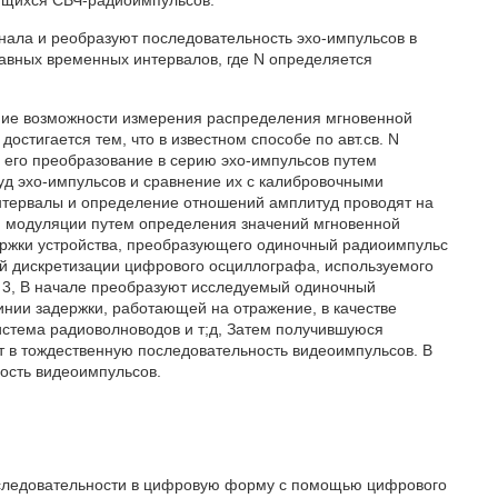
ющихся СВЧ-радиоимпульсов.
гнала и реобразуют последовательность эхо-импульсов в
авных временных интервалов, где N определяется
ение возможности измерения распределения мгновенной
стигается тем, что в известном способе по авт.св. N
его преобразование в серию эхо-импульсов путем
уд эхо-импульсов и сравнение их с калибровочными
нтервалы и определение отношений амплитуд проводят на
ой модуляции путем определения значений мгновенной
держки устройства, преобразующего одиночный радиоимпульс
ой дискретизации цифрового осциллографа, используемого
” 3, В начале преобразуют исследуемый одиночный
нии задержки, работающей на отражение, в качестве
истема радиоволноводов и т;д, Затем получившуюся
т в тождественную последовательность видеоимпульсов. В
ость видеоимпульсов.
следовательности в цифровую форму с помощью цифрового