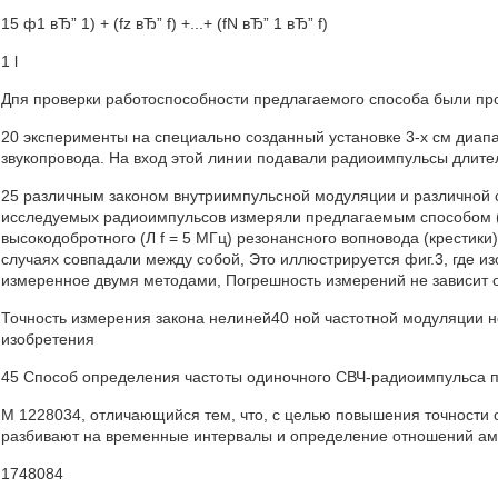
15 ф1 вЂ” 1) + (fz вЂ” f) +...+ (fN вЂ” 1 вЂ” f)
1 l
Дпя проверки работоспособности предлагаемого способа были п
20 эксперименты на специально созданный установке 3-х см диапа
звукопровода. На вход этой линии подавали радиоимпульсы длител
25 различным законом внутриимпульсной модуляции и различной 
исследуемых радиоимпульсов измеряли предлагаемым способом (
высокодобротного (Л f = 5 МГц) резонансного вопновода (крестики)
случаях совпадали между собой, Это иллюстрируется фиг.3, где и
измеренное двумя методами, Погрешность измерений не зависит 
Точность измерения закона нелиней40 ной частотной модуляции 
изобретения
45 Способ определения частоты одиночного СВЧ-радиоимпульса по
М 1228034, отличающийся тем, что, с целью повышения точности 
разбивают на временные интервалы и определение отношений ам
1748084