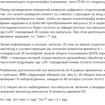
запоминающего осциллографа (например, типа С9-8) по следующ
Перед проведением измерений развертка цифрового осциллографа
так, что начало развертки (ломент to) совпало с приходом на вх
развертки выбирается таким, чтобы на экране осциллографа можн
время задержки в устройстве преобразования импульса 15 в серик>
последовательность будет состоять из эквидистантных эхо-импульсов,
где k вЂ” порядковый 20 номер эхо-импульса. При этом длительно
времени задержки, т,е, Тими,< Т зад.
Затем информация о сигнале, записан- 25 ном на экране осцилло
амплитуд и соответствующие им значения моментов времени tt =, +
стандартный З0 интерфейс канала общего пользования (КОП) пер
ЭВМ, с помощью которой осуществляется дальнейшая обработка 
частотной модуляции, где i вЂ” порядковый номер отсчета относит
Разбиение длительностей эхо-импульсов на N равных временных и
с помощью ЭВМ следующим образом (см. фиг.1). Из общего масси
выбирают N наборов данных, каждый из 45 которых состоит из k+1
1+1 общее число наблюдаемых эхо-импульсов, включая ц незадерж
значения амплитуд импульсов. В моменты времени 50
to+ тир, (to+ tnp) +т зад" "(to+T ир) + k т зад