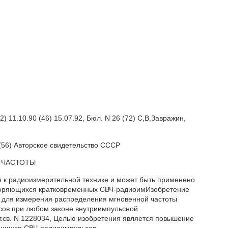
1.10.90 (46) 15.07.92, Бюл. N 26 (72) С,В.Завражин,
 (56) Авторское свидетельство СССР
ИЯ ЧАСТОТЫ
 радиоизмерительной технике и может быть применено
вторяющихся кратковременных СВЧ-радиоимИзобретение
о для измерения распределения мгновенной частоты
ов при любом законе внутриимпульсной
т.св. N 1228034, Целью изобретения является повышение