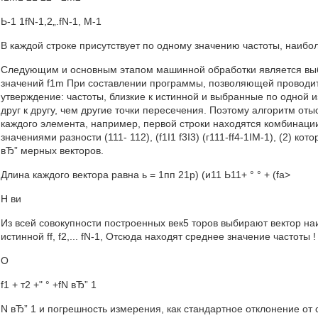
Ь-1 1fN-1,2„.fN-1, М-1
В каждой строке присутствует по одному значению частоты, наибол
Следующим и основным этапом машинной обработки является выб
значений f1m При составлении программы, позволяющей проводит
утверждение: частоты, близкие к истинной и выбранные по одной и
друг к другу, чем другие точки пересечения. Поэтому алгоритм о
каждого элемента, например, первой строки находятся комбинации
значениями разности (111- 112), (f1I1 f3I3) (г111-ff4-1IM-1), (2) 
вЂ” мерных векторов.
Длина каждого вектора равна ь = 1пп 21р) (и11 Ь11+ ° ° + (fa>
Н ви
Из всей совокупности построенных век5 торов выбирают вектор на
истинной ff, f2,... fN-1, Отсюда находят среднее значение частоты !
О
f1 + т2 +" ° +fN вЂ” 1
N вЂ” 1 и погрешность измерения, как стандартное отклонение от 