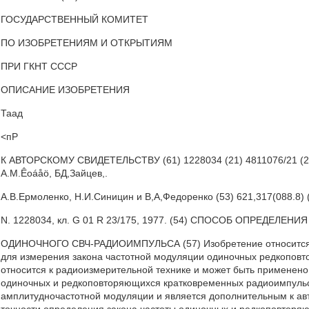
ГОСУДАРСТВЕННЫЙ КОМИТЕТ
ПО ИЗОБРЕТЕНИЯМ И ОТКРЫТИЯМ
ПРИ ГКНТ СССР
ОПИСАНИЕ ИЗОБРЕТЕНИЯ
Таад
<пР
К АВТОРСКОМУ СВИДЕТЕЛЬСТВУ (61) 1228034 (21) 4811076/21 (22) 1
А.M.Êoáåö, БД,Зайцев,.
А.В.Ермоленко, Н.И.Синицин и В,А,Федоренко (53) 621,317(088.8)
N. 1228034, кл. G 01 R 23/175, 1977. (54) СПОСОБ ОПРЕДЕЛЕН
ОДИНОЧНОГО СВЧ-РАДИОИМПУЛЬСА (57) Изобретение относится к
для измерения закона частотной модуляции одиночных редкопо
относится к радиоизмерительной технике и может быть применен
одиночных и редкоповторяющихся кратковременных радиоимпульс
амплитудночастотной модуляции и является дополнительным к ав