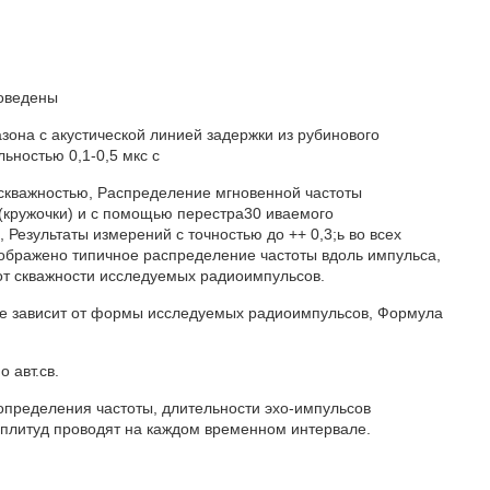
роведены
зона с акустической линией задержки из рубинового
ьностью 0,1-0,5 мкс с
скважностью, Распределение мгновенной частоты
кружочки) и с помощью перестра30 иваемого
, Результаты измерений с точностью до ++ 0,3;ь во всех
зображено типичное распределение частоты вдоль импульса,
от скважности исследуемых радиоимпульсов.
не зависит от формы исследуемых радиоимпульсов, Формула
 авт.св.
определения частоты, длительности эхо-импульсов
плитуд проводят на каждом временном интервале.