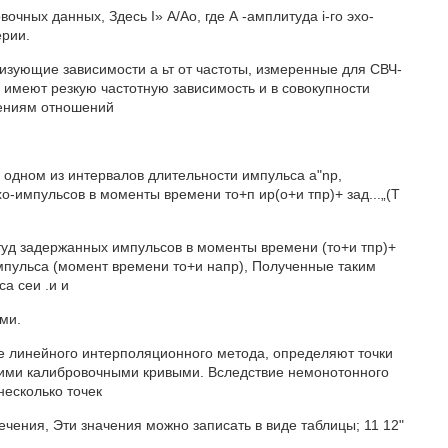
чных данных, Здесь I» А/Ao, где А -амплитуда i-го эхо-
ерии.
изующие зависимости а ьт от частоты, измеренные для СВЧ-
 имеют резкую частотную зависимость и в совокупности
чениям отношений
одном из интервалов длительности импульса а"np,
о-импульсов в моменты времени то+п ир(о+и тпр)+ зад...„(Т
туд задержанных импульсов в моменты времени (то+и тпр)+
 импульса (момент времени то+и напр), Полученные таким
а сеи .и и
ми.
е линейного интерполяционного метода, определяют точки
вующими калибровочными кривыми. Вследствие немонотонного
несколько точек
ия, Эти значения можно записать в виде таблицы; 11 12"