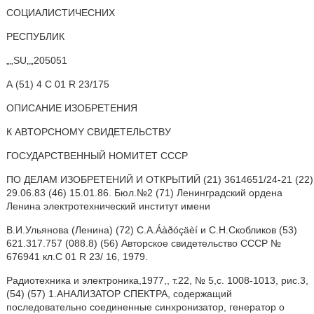
СОЦИАЛИСТИЧЕСНИХ
РЕСПУБЛИК
„„SU„„205051
А (51) 4 С 01 R 23/175
ОПИСАНИЕ ИЗОБРЕТЕНИЯ
К ABTOPCHOMY СВИДЕТЕЛЬСТВУ
ГОСУДАРСТВЕННЫЙ НОМИТЕТ СССР
ПО ДЕЛАМ ИЗОБРЕТЕНИЙ И ОТКРЫТИЙ (21) 3614651/24-21 (22)
29.06.83 (46) 15.01.86. Бюл.№2 (71) Ленинградский ордена
Ленина электротехнический институт имени
В.И.Ульянова (Ленина) (72) С.A.Áàðóçäèí и С.Н.Скобликов (53)
621.317.757 (088.8) (56) Авторское свидетельство СССР №
676941 кл.С 01 R 23/ 16, 1979.
Радиотехника и электроника,1977,, т.22, № 5,с. 1008-1013, рис.3,
(54) (57) 1.АНАЛИЗАТОР СПЕКТРА, содержащий
последовательно соединенные синхронизатор, генератор о