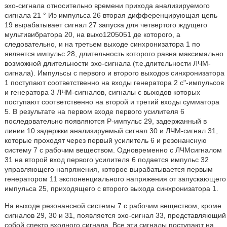
эхо-сигнала относительно времени прихода анализируемого
сигнала 21 ° Иэ импульса 26 вторая дифференцирующая цепь
19 вырабатывает сигнал 27 запуска для четвертого ждущего
мультивибратора 20, на выхо1205051 де которого, а
следовательно, и на третьем выходе синхронизатора 1 по
является импульс 28, длительность которого равна максимально
возможной длительности эхо-сигнала (т.е.длительности ЛЧМ-
сигнала). Импульсы с первого и второго выходов синхронизатора
1 поступают соответственно на входы генератора 2 с"-импульсов
и генератора 3 ЛЧМ-сигналов, сигналы с выходов которых
поступают соответственно на второй и третий входы сумматора
5. В результате на первом входе первого усилителя 6
последовательно появляются Р-импульс 29, задержанный в
линии 10 задержки анализируемый сигнал 30 и ЛЧМ-сигнал 31,
которые проходят через первый усилитель 6 и резонансную
систему 7 с рабочим веществом. Одновременно с ЛЧМсигналом
31 на второй вход первого усилителя 6 подается импульс 32
управляющего напряжения, которое вырабатывается первым
генератором 11 экспоненциального напряжения от запускающего
импульса 25, приходящего с второго выхода синхронизатора 1.
На выходе резонансной системы 7 с рабочим веществом, кроме
сигналов 29, 30 и 31, появляется эхо-сигнал 33, представляющий
собой спектр входного сигнала. Все эти сигналы поступают на