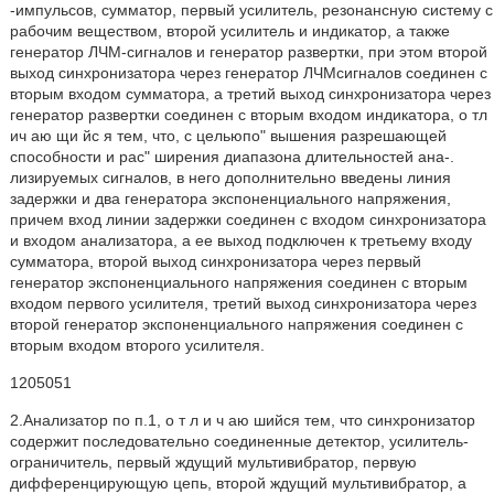
-импульсов, сумматор, первый усилитель, резонансную систему с
рабочим веществом, второй усилитель и индикатор, а также
генератор ЛЧМ-сигналов и генератор развертки, при этом второй
выход синхронизатора через генератор ЛЧМсигналов соединен с
вторым входом сумматора, а третий выход синхронизатора через
генератор развертки соединен с вторым входом индикатора, о тл
ич аю щи йс я тем, что, с цельюпо" вышения разрешающей
способности и рас" ширения диапазона длительностей ана-.
лизируемых сигналов, в него дополнительно введены линия
задержки и два генератора экспоненциального напряжения,
причем вход линии задержки соединен с входом синхронизатора
и входом анализатора, а ее выход подключен к третьему входу
сумматора, второй выход синхронизатора через первый
генератор экспоненциального напряжения соединен с вторым
входом первого усилителя, третий выход синхронизатора через
второй генератор экспоненциального напряжения соединен с
вторым входом второго усилителя.
1205051
2.Анализатор по п.1, о т л и ч аю шийся тем, что синхронизатор
содержит последовательно соединенные детектор, усилитель-
ограничитель, первый ждущий мультивибратор, первую
дифференцирующую цепь, второй ждущий мультивибратор, а