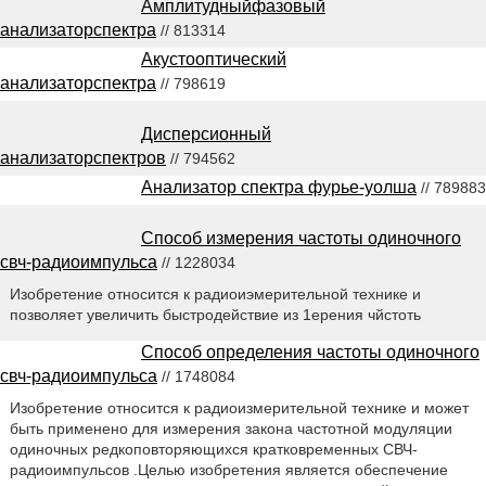
Амплитудныйфазовый
анализаторспектра
// 813314
Акустооптический
анализаторспектра
// 798619
Дисперсионный
анализаторспектров
// 794562
Анализатор спектра фурье-уолша
// 789883
Способ измерения частоты одиночного
свч-радиоимпульса
// 1228034
Изобретение относится к радиоиэмерительной технике и
позволяет увеличить быстродействие из 1ерения чйстоть
Способ определения частоты одиночного
свч-радиоимпульса
// 1748084
Изобретение относится к радиоизмерительной технике и может
быть применено для измерения закона частотной модуляции
одиночных редкоповторяющихся кратковременных СВЧ-
радиоимпульсов .Целью изобретения является обеспечение