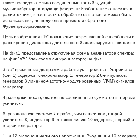
также последовательно соединенные третий ждущий
мультивибратор, вторую дифференциИзобретение относится к
радиотехнике, в частности к обработке сигналов, и может быть
использовано для получения прямого и обратного
Фурьепреобразования.
Цель изобретения вЂ” повышение разрешающей способности и
расширение диапазона длительностей анализируемых сигналов.
На фиг.1 представлена структурная схема анализатора спектра;
на фиг.2вЂ” блок-схема синхронизатора; на фиг..
3 вЂ” временные диаграммы работы уст-! ройства,, Устройство
(фиг.1) содержит синхронизатор 1, генератор 2 8-импульсов,
генератор 3 линейно-частотно-модулированных (ЛЧМ) сигналов,
генератор
4 развертки, последовательно соединенные сумматор 5, первый
усилитель
6, резонансную систему 7 с рабо-, чим веществом, второй
усилитель 8, индикатор 9, а-также линию 10 задержки, первый и
второй генераторы
11 и 12 экспоненциального напряжения. Вход линии 10 задержки,