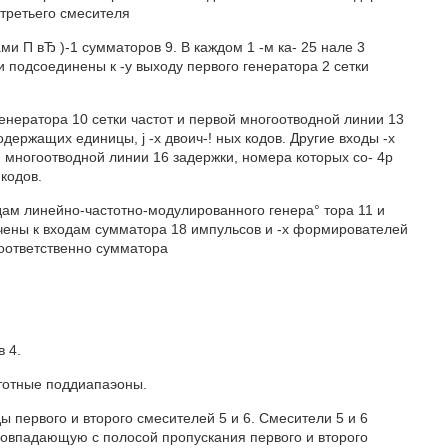
 третьего смесителя
ми П вЂ )-1 сумматоров 9. В каждом 1 -м ка- 25 нале 3
и подсоединены к -у выходу первого генератора 2 сетки
енератора 10 сетки частот и первой многоотводной линии 13
держащих единицы, j -х двоич-! ных кодов. Другие входы -х
 многоотводной линии 16 задержки, номера которых со- 4р
кодов.
ам линейно-частотно-модулированного генера° тора 11 и
ючены к входам сумматора 18 импульсов и -х формирователей
соответственно сумматора
 4.
стотные поддиапаэоны.
ы первого и второго смесителей 5 и 6. Смесители 5 и 6
 совпадающую с полосой пропускания первого и второго