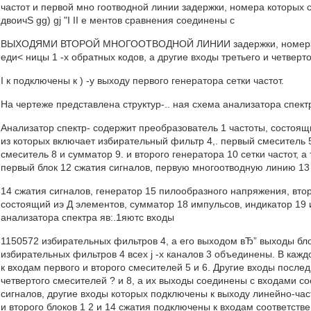
частот и первой мно гоотводной линии задержки, номера которых
двоичS gg) gj "I II e ментов сравнения соединены с
ВЫХОДЯМИ ВТОРОЙ МНОГООТВОДНОЙ ЛИНИИ задержки, номера ко
еди< ницы 1 -х обратных кодов, а другие входы третьего и четвер
I к подключены к ) -у выходу первого генератора сетки частот.
На чертеже представлена структур-.. ная схема анализатора спект
Анализатор спектр- содержит преобразователь 1 частоты, состоящий
из которых включает избирательный фильтр 4,. первый смеситель 5,
смеситель 8 и сумматор 9. и второго генератора 10 сетки частот,
первый блок 12 сжатия сигналов, первую многоотводную линию 13 
14 сжатия сигналов, генератор 15 пилообразного напряжения, вто
состоящий иэ Д элементов, сумматор 18 импульсов, индикатор 19
анализатора спектра яв:.1яютс входы
1150572 избирательных фильтров 4, а его выходом вЂ” выходы бло
избирательных фильтров 4 всех j -х каналов 3 объединены. В кажд
к входам первого и второго смесителей 5 и 6. Другие входы после
четвертого смесителей ? и 8, а их выходы соединены с входами со
сигналов, другие входы которых подключены к выходу линейно-час
и второго блоков 1 2 и 14 сжатия подключены к входам соответств