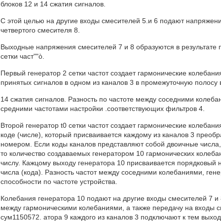
блоков 12 и 14 сжатия сигналов.
С этой целью на другие входы смесителей 5.и 6 подают напряжени
четвертого смесителя 8.
Выходные напряжения смесителей 7 и 8 образуются в результате 
сетки част""ò.
Первый генератор 2 сетки частот создает гармонические колебани
принятых сигналов в одном из каналов 3 в промежуточную полосу 
14 сжатия сигналов. Разность по частоте между соседними колеб
средними частотами настройки .соответствующих фильтров 4.
Второй генератор t0 сетки частот создает гармонические колебани
коде (числе), который присваивается каждому из каналов 3 преобр
номером. Если коды каналов представляют собой двоичные числа,
то количество создаваемых генератором 10 гармонических колеба
числу. Кажцому выходу генератора 10 присваивается порядковый 
числа (кода). Разность частот между соседними колебаниями, ге
способности по частоте устройства.
Колебания генератора 10 подают на другие входы смесителей 7 и
между гармоническими колебаниями, а также передачу на входы с
сум1150572. атора 9 каждого из каналов 3 подключают к тем выхо