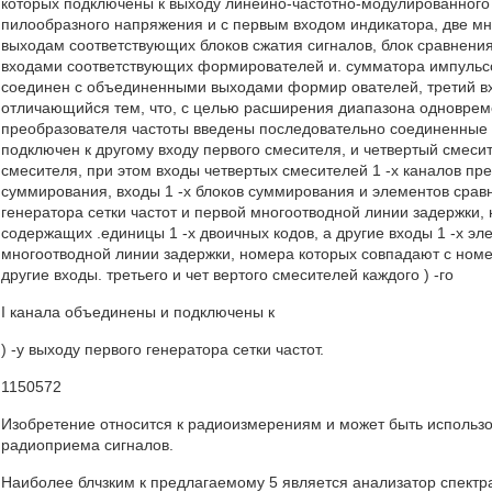
которых подключены к выходу линейно-частотно-модулированногo 
пилообразного напряжения и с первым входом индикатора, две мн
выходам соответствующих блоков сжатия сигналов, блок сравнения
входами соответствующих формирователей и. сумматора импульсо
соединен с объединенными выходами формир ователей, третий вх
отличающийся тем, что, с целью расширения диапазона одновреме
преобразователя частоты введены последовательно соединенные б
подключен к другому входу первого смесителя, и четвертый смесит
смесителя, при этом входы четвертых смесителей 1 -х каналов пр
суммирования, входы 1 -х блоков суммирования и элементов срав
генератора сетки частот и первой многоотводной линии задержки,
содержащих .единицы 1 -х двоичных кодов, а другие входы 1 -х э
многоотводной линии задержки, номера которых совпадают с номе
другие входы. третьего и чет вертого смесителей каждого ) -го
I канала объединены и подключены к
) -у выходу первого генератора сетки частот.
1150572
Изобретение относится к радиоизмерениям и может быть использо
радиоприема сигналов.
Наиболее блчзким к предлагаемому 5 является анализатор спектр