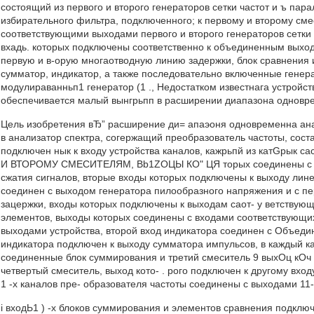
состоящий из первого и второго генераторов сетки частот и ъ пара
избирательного фильтра, подключенного; к первому и второму сме
соответствующими выходами первого и второго генераторов сетки ч
вхадь. которых подключены соответственно к объединенным выхо
первую и в-орую многаотводную линию задержки, блок сравнения и
сумматор, индикатор, а также последовательно включенные генер
модулираванньп1 генератор (1 ., Недостатком известнага устройст
обеспечивается малый вынгрьпп в расширении диапазона одновре
Цель изобретения вЂ” расширение ди= апаэоня одновременна анал
в анализатор спектра, согержащий преобразователь частоты, соста
подключен нык к входу устройства каналов, кажpьпй из катGрык са
И ВТОРОМУ СМЕCИТЕЛЯМ, Bb1ZОЦЫ КО" ЦЯ торых соединены с пер
сжатия сигналов, вторые входы которых подключены к выходу лин
соединен с выходом генератора пилообразного напряжения и с п
зацержки, входы которых подключены к выходам саот- у ветствующ
элементов, выходы которых соединены с входами соответствующ
выходами устройства, второй вход индикатора соединен с Объед
индикатора подключен к выходу сумматора импульсов, в каждый к
соединенные блок суммирования и третий смеситель 9 выхОц кОч 
четвертый смеситель, выход кото- . рого подключен к другому вход
1 -х каналов пре- образователя частоты соединены с выходами 11
i входЬ1 ) -х блоков суммирования и элементов сравнения подклю