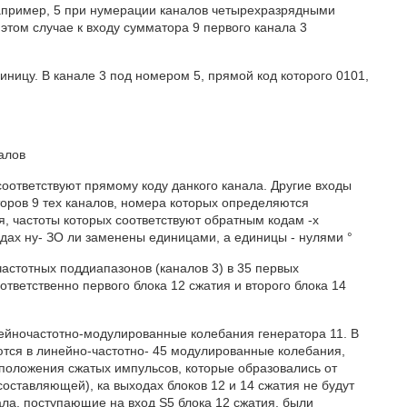
Например, 5 при нумерации каналов четырехразрядными
этом случае к входу сумматора 9 первого канала 3
диницу. В канале 3 под номером 5, прямой код которого 0101,
алов
 соответствуют прямому коду данкого канала. Другие входы
торов 9 тех каналов, номера которых определяются
я, частоты которых соответствуют обратным кодам -х
ядах ну- ЗО ли заменены единицами, а единицы - нулями °
астотных поддиапазонов (каналов 3) в 35 первых
ответственно первого блока 12 сжатия и второго блока 14
нейночастотно-модулированные колебания генератора 11. В
ются в линейно-частотно- 45 модулированные колебания,
положения сжатых импульсов, которые образовались от
составляющей), ка выходах блоков 12 и 14 сжатия не будут
ала, поступающие на вход S5 блока 12 сжатия, были