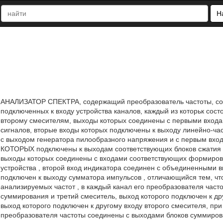
Н
АНАЛИЗАТОР СПЕКТРА, содержащий преобразователь частоты, сост
подключенных к входу устройства каналов, каждый из которьк сост
второму смесителям, выходы которых соединены с первыми входам
сигналов, вторые входы которых подключены к выходу линейно-ча
с выходом генератора пилообразного напряжения и с первым вход
КОТОРЫХ подключены к выходам соответствующих блоков сжатия си
выходы которых соединены с входами соответствующих формиров
устройства , второй вход индикатора соединен с объединенными 
подключен к выходу сумматора импульсов , отличающийся тем, ч
анализируемых частот , в каждый канал его преобразователя час
суммирования и третий смеситель, выход которого подключен к др
выход которого подключен к другому входу второго смесителя, при
преобразователя частоты соединены с выходами блоков суммирова