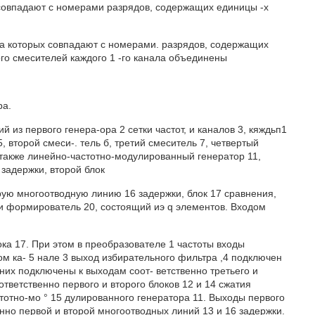
 совпадают с номерами разрядов, содержащих единицы -х
торых совпадают с номерами. разрядов, содержащих
того смесителей каждого 1 -го канала объединены
ра.
 из первого генера-ора 2 сетки частот, и каналов 3, кяждьп1
 второй смеси-. тель б, третий смеситель 7, четвертый
 а также линейно-частотно-модулированный генератор 11,
задержки, второй блок
рую многоотводную линию 16 задержки, блок 17 сравнения,
 и формирователь 20, состоящий иэ q элементов. Входом
ка 17. При этом в преобразователе 1 частоты входы
ом ка- 5 нале 3 выход избирательного фильтра ,4 подключен
дних подключены к выходам соот- ветственно третьего и
ответственно первого и второго блоков 12 и 14 сжатия
тотно-мо ° 15 дулированного генератора 11. Выходы первого
енно первой и второй многоотводных линий 13 и 16 задержки.