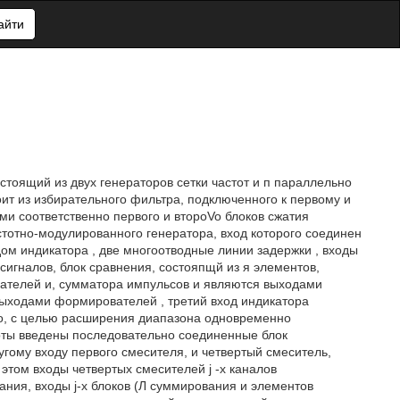
айти
оящий из двух генераторов сетки частот и п параллельно
оит из избирательного фильтра, подключенного к первому и
и соответственно первого и втоpoVo блоков сжатия
стотно-модулированного генератора, вход которого соединен
ом индикатора , две многоотводные линии задержки , входы
гналов, блок сравнения, состояпщй из я элементов,
ателей и, сумматора импульсов и являются выходами
выходами формирователей , третий вход индикатора
то, с целью расширения диапазона одновременно
тоты введены последовательно соединенные блок
угому входу первого смесителя, и четвертый смеситель,
 этом входы четвертых смесителей j -х каналов
ния, входы j-х блоков (Л суммирования и элементов