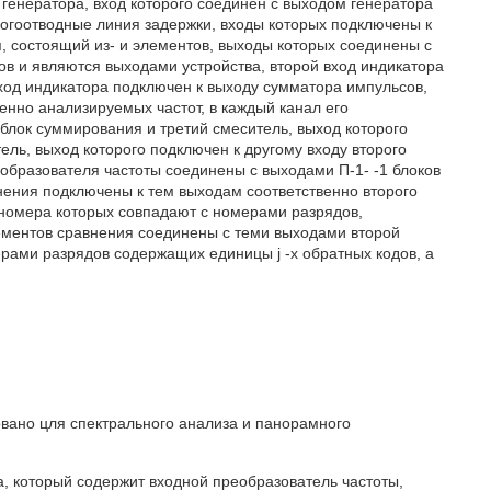
генератора, вход которого соединен с выходом генератора
огоотводные линия задержки, входы которых подключены к
, состоящий из- и элементов, выходы которых соединены с
в и являются выходами устройства, второй вход индикатора
од индикатора подключен к выходу сумматора импульсов,
нно анализируемых частот, в каждый канал его
лок суммирования и третий смеситель, выход которого
ель, выход которого подключен к другому входу второго
еобразователя частоты соединены с выходами П-1- -1 блоков
нения подключены к тем выходам соответственно второго
 номера которых совпадают с номерами разрядов,
лементов сравнения соединены с теми выходами второй
рами разрядов содержащих единицы j -x обратных кодов, а
вано цля спектрального анализа и панорамного
а, который содержит входной преобразователь частоты,