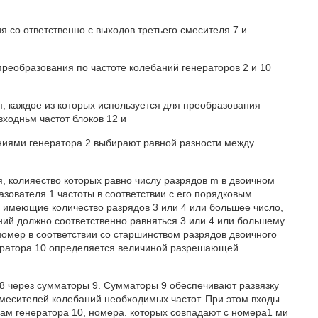
я со ответственно с выходов третьего смесителя 7 и
преобразования по частоте колебаний генераторов 2 и 10
я, каждое из которых используется для преобразования
входньм частот блоков 12 и
аниями генератора 2 выбирают равной разности между
я, колияество которых равно числу разрядов m в двоичном
азователя 1 частоты в соответствии с его порядковым
 имеющие количество разрядов 3 или 4 или большее число,
ний должно соответственно равняться 3 или 4 или большему
номер в соответствии со старшинством разрядов двоичного
нератора 10 определяется величиной разрешающей
 8 через сумматоры 9. Сумматоры 9 обеспечивают развязку
месителей колебаний необходимых частот. При этом входы
дам генератора 10, номера. которых совпадают с номера1 ми