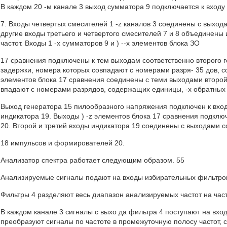
В каждом 20 -м канале 3 выход сумматора 9 подключается к входу
7. Входы четвертых смесителей 1 -z каналов 3 соединены с выхода
другие входы третьего и четвертого смесителей 7 и 8 объединены 
частот. Входы 1 -х сумматоров 9 и ) --х элементов блока ЗО
17 сравнения подключены к тем выходам соответственно второго г
задержки, номера которых совпадают с номерами разря- 35 дов, со
элементов блока 17 сравнения соединены с теми выходами второй
впадают с номерами разрядов, содержащих единицы, -х обратных 
Выход генератора 15 пилообразного напряжения подключен к вход
индикатора 19. Выходы ) -z элементов блока 17 сравнения подкл
20. Второй и третий входы индикатора 19 соединены с выходами 
18 импульсов и формирователей 20.
Анализатор спектра работает следующим образом. 55
Анализируемые сигналы подают на входы избирательных фильтров
Фильтры 4 разделяют весь диапазон анализируемых частот на ча
В каждом канале 3 сигналы с выхо да фильтра 4 поступают на вход
преобразуют сигналы по частоте в промежуточную полосу частот,