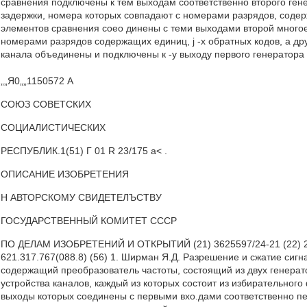
сравнения подключены к тем выходам соответственно второго гене
задержки, номера которых совпадают с номерами разрядов, содержа
элементов сравнения соео динены с теми выходами второй многое
номерами разрядов содержащих единиц, j -х обратных кодов, а друг
канала объединены и подключены к -у выходу первого генератора с
„„Я0„„1150572 А
СОЮЗ СОВЕТСКИХ
СОЦИАЛИСТИЧЕСКИХ
РЕСПУБЛИК.1(51) Г 01 R 23/175 a< .
ОПИСАНИЕ ИЗОБРЕТЕНИЯ
Н АВТОРСКОМУ СВИДЕТЕЛЪСТВУ
ГОСУДАРСТВЕННЫЙ КОМИТЕТ СССР
ПО ДЕЛАМ ИЗОБРЕТЕНИЙ И ОТКРЫТИЙ (21) 3625597/24-21 (22) 21.07
621.317.767(088.8) (56) 1. Ширман Я.Д. Разрешение и сжатие сигн
содержащий преобразователь частоты, состоящий из двух генерато
устройства каналов, каждый из которых состоит из избирательног
выходы которых соединены с первыми вхо.дами соответственно пер