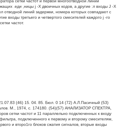
ратора сетки частот и первой многоотводной линии
щих .еди ,ницы j -X двоичных кодов, а другие :л входы J -X
л отводной линий задержки, номера которых совпадают с
ие входы третьего и четвертого смесителей каждого j -го
етки частот.
.83 (46) 15. 04. 85. Бюл. 0 14 (72) А.Л.Пасичный (53)
алов. М., 1974, с. 174180. (54)(57) АНАЛИЗАТОР СПЕКТРА,
ров сетки частот и 11 параллельно подключенных к входу
о фильтра, подключенного к первому и второму смесителям,
вого и второ1го блоков сжатия сигналов, вторые входы