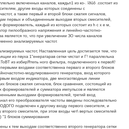
ллельно включенных каналов, каждьп1 из ко-. îðûõ .состоит из
сителям, другие входы которых соединены с
астот, а также первый и второй блоки сжатия сигналов,
дам первых и объединенным выходам вторых смесителей,
 формирователь, каждый из которых состоит из h с х е м,
атор пилообразного напряжения и линейно-частотно-
ва является то, что при увеличении ЗО числа каналов
менно анализируемых частот.
изируемых частот, Наставленная цель достигается тем, что
ящии иэ пвуха 1"енератарав сетки чястат и Г! параллельна
сToBT из избирЯтепь ного фильтра, подключенного к первоК!
выми входами соответственна первагo и второго блоков
ейночастотно-модулированного генератора, вход которого
ервым входом индикатора, две многаотводные линии
их блоков сжатия сигналов, блок сравнения, состоящий из
их формирователей и сумматора импульсов и являются
иненными выходами формирователей, третий вход
анал его преобразователя частоты введены последовательно
ОДОГО подключен к другому входу первого смесителя, и
у второго смесителя, при этом входы чет\ вертых смесителей
-) "1 блоков суммирования
чены к тем выходам соответственно второго генератора сетки