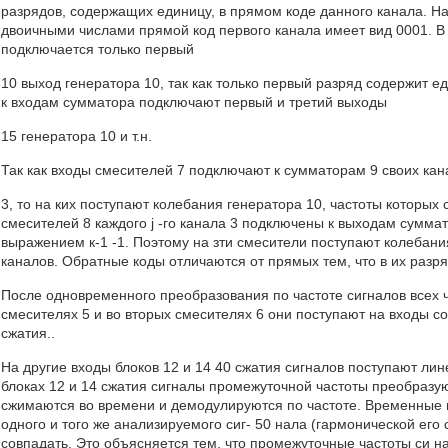
разрядов, содержащих единицу, в прямом коде данного канала. 
двоичными числами прямой код первого канала имеет вид 0001. В 
подключается только первый
10 выход генератора 10, так как только первый разряд содержит е
к входам сумматора подключают первый и третий выходы
15 генератора 10 и т.н.
Так как входы смесителей 7 подключают к сумматорам 9 своих кан
3, то на ких поступают колебания генератора 10, частоты которых
смесителей 8 каждого j -го канала 3 подключены к выходам сумма
выражением к-1 -1. Поэтому на зти смесители поступают колебани
каналов. Обратные коды отличаются от прямых тем, что в их разр
После одновременного преобразования по частоте сигналов всех ч
смесителях 5 и во вторых смесителях 6 они поступают на входы со
сжатия..
На другие входы блоков 12 и 14 40 сжатия сигналов поступают ли
блоках 12 и 14 сжатия сигналы промежуточной частоты преобразу
сжимаются во времени и демодулируются по частоте. Временные 
одного и того же анализируемого сиг- 50 нала (гармонической его 
совпадать. Это объясняется тем, что промежуточные частоты си н