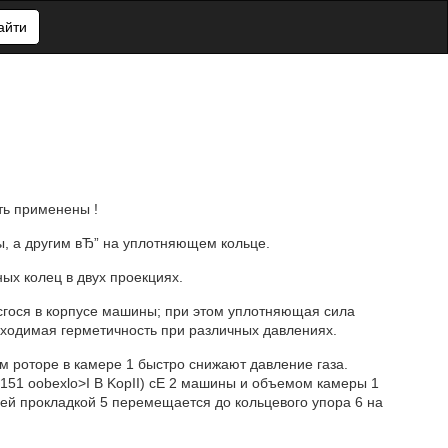
айти
ть применены !
, а другим вЂ” на уплотняющем кольце.
ых колец в двух проекциях.
сгося в корпусе машины; при этом уплотняющая сила
бходимая герметичность при различных давлениях.
 роторе в камере 1 быстро снижают давление газа.
151 oobexlo>I B KopII) сЕ 2 машины и объемом камеры 1
щей прокладкой 5 перемещается до кольцевого упора 6 на