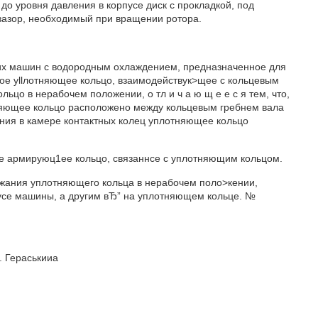
до уровня давления в корпусе диск с прокладкой, под
 зазор, необходимый при вращении ротора.
ких машин с водородным охлаждением, предназначенное для
е yllлотняющее кольцо, взаимодействук>щее с кольцевым
о в нерабочем положении, о тл и ч а ю щ е е с я тем, что,
няющее кольцо расположено между кольцевым гребнем вала
ения в камере контактных колец уплотняющее кольцо
сткое армируюц1ее кольцо, связаннсе с уплотняющим кольцом.
удержания уплотняющего кольца в нерабочем поло>кении,
усе машины, а другим вЂ” на уплотняющем кольце. №
. Гераськииа