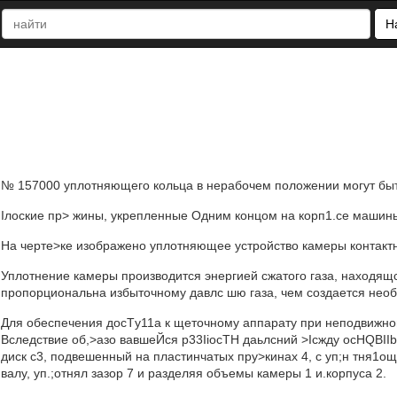
Н
№ 157000 уплотняющего кольца в нерабочем положении могут бы
Iлоские пр> жины, укрепленные Одним концом на корп1.се машины
На черте>ке изображено уплотняющее устройство камеры контактн
Уплотнение камеры производится энергией сжатого газа, находящ
пропорциональна избыточному давлс шю газа, чем создается нео
Для обеспечения дocTу11а к щеточному аппарату при неподвижном
Вследствие об,>азо вавшеЙся p33IiocTH даьлсний >Icжду ocHQBIIb
диск с3, подвешенный на пластинчатых пру>кинах 4, с уп;н тня1о
валу, уп.;отнял зазор 7 и разделяя объемы камеры 1 и.корпуса 2.