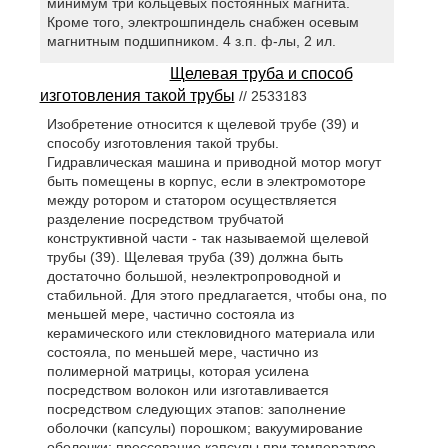
минимум три кольцевых постоянных магнита.
Кроме того, электрошпиндель снабжен осевым
магнитным подшипником. 4 з.п. ф-лы, 2 ил.
Щелевая труба и способ
изготовления такой трубы
// 2533183
Изобретение относится к щелевой трубе (39) и
способу изготовления такой трубы.
Гидравлическая машина и приводной мотор могут
быть помещены в корпус, если в электромоторе
между ротором и статором осуществляется
разделение посредством трубчатой
конструктивной части - так называемой щелевой
трубы (39). Щелевая труба (39) должна быть
достаточно большой, неэлектропроводной и
стабильной. Для этого предлагается, чтобы она, по
меньшей мере, частично состояла из
керамического или стекловидного материала или
состояла, по меньшей мере, частично из
полимерной матрицы, которая усилена
посредством волокон или изготавливается
посредством следующих этапов: заполнение
оболочки (капсулы) порошком; вакуумирование
оболочки; прессование капсулы при температуре