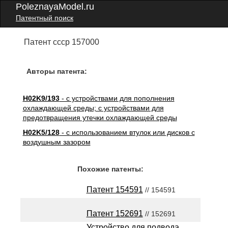
PoleznayaModel.ru
Патентный поиск
Патент ссср 157000
Авторы патента:
H02K9/193
- с устройствами для пополнения
охлаждающей среды; с устройствами для
предотвращения утечки охлаждающей среды
H02K5/128
- с использованием втулок или дисков с
воздушным зазором
Похожие патенты:
Патент 154591
// 154591
Патент 152691
// 152691
Устройство для подвода