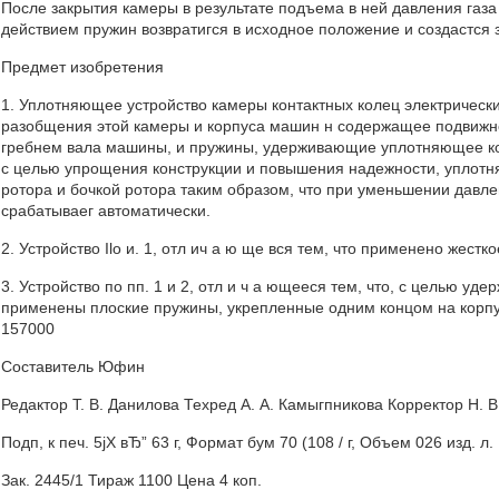
После закрытия камеры в результате подъема в ней давления газа 
действием пружин возвратигся в исходное положение и создастся
Предмет изобретения
1. Уплотняющее устройство камеры контактных колец электричес
разобщения этой камеры и корпуса машин н содержащее подвижно
гребнем вала машины, и пружины, удерживающие уплотняющее кольц
с целью упрощения конструкции и повышения надежности, уплот
ротора и бочкой ротора таким образом, что при уменьшении давл
срабатываег автоматически.
2. Устройство Ilo и. 1, отл ич а ю ще вся тем, что применено же
3. Устройство по пп. 1 и 2, отл и ч а ющееся тем, что, с целью 
применены плоские пружины, укрепленные одним концом на корп
157000
Составитель Юфин
Редактор Т. В. Данилова Техред А. А. Камыгпникова Корректор Н. В
Подп, к печ. 5jX вЂ” 63 г, Формат бум 70 (108 / г, Объем 026 изд. л.
Зак. 2445/1 Тираж 1100 Цена 4 коп.