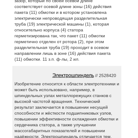
зазор, который по своей осевой длине
соответствует осевой длине зоны (16) действия
пакета (11) обмотки и в котором установлена
электрически непроводящая разделительная
труба (19) электрической машины (1), которая
относительно корпуса (4) статора
герметизирована так, что пакет (11) обмотки
герметично отделен от ротора (2), при этом
разделительная труба (19) проходит в осевом
направлении лишь в зоне (16) действия пакета
(11) обмотки. 11 з.п. ф-лы, 2 ил.
Электрошпиндель
// 2528420
Изобретение относится к области электротехники и
может быть использовано, например, в
шпиндельных узлах металлорежущих станков с
высокой частотой вращения. Технический
результат заключается в повышении несущей
способности и жёсткости подшипниковых узлов,
повышении эффективности охлаждения обмотки и
сердечника статора, а также улучшении
массогабаритных показателей и повышении
надёжности. Электрошпиндель отличается тем,