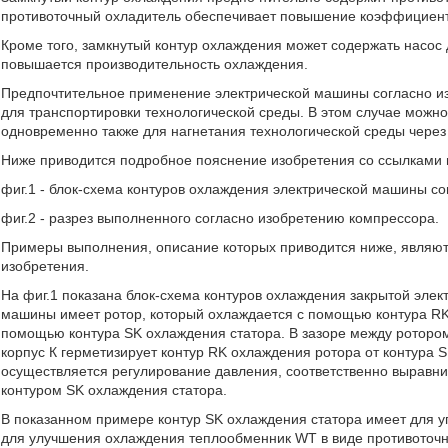
противоточный охладитель обеспечивает повышение коэффициент
Кроме того, замкнутый контур охлаждения может содержать насос 
повышается производительность охлаждения.
Предпочтительное применение электрической машины согласно из
для транспортировки технологической среды. В этом случае можн
одновременно также для нагнетания технологической среды через
Ниже приводится подробное пояснение изобретения со ссылками 
фиг.1 - блок-схема контуров охлаждения электрической машины с
фиг.2 - разрез выполненного согласно изобретению компрессора.
Примеры выполнения, описание которых приводится ниже, являю
изобретения.
На фиг.1 показана блок-схема контуров охлаждения закрытой эле
машины имеет ротор, который охлаждается с помощью контура RK 
помощью контура SK охлаждения статора. В зазоре между ротором
корпус К герметизирует контур RK охлаждения ротора от контура
осуществляется регулирование давления, соответственно выравн
контуром SK охлаждения статора.
В показанном примере контур SK охлаждения статора имеет для у
для улучшения охлаждения теплообменник WT в виде противоточн