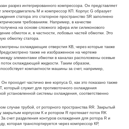
азан разрез интегрированного компрессора. Он представляет
 электродвигатель М и компрессор КП. Корпус G образует
лаждения статора это статорное пространство SR заполнено
трическим требованиям. Например, в качестве
получена на основе сложного эфира или силиконового
ние обмоток и, в частности, лобовых частей обмотки. Это
ную обмотку статора.
усмотрены охлаждающие отверстия КВ, через которые также
Предусмотрено также не изображенное на чертеже
го между элементами обмотки в каналах расположены осевые
 поток охлаждающей жидкости. Таким образом,
пособствует компактности машины за счет, например,
 Он проходит частично вне корпуса G, как это показано также
T, который служит для противоточного охлаждения
кой установленной системы охлаждения, соответственно
ом случае трубой, от роторного пространства RR. Закрытый
у закрытым корпусом К и ротором R протекает поток RK
За счет разделения контуров охлаждения для ротора R и
у, которая транспортируется через компрессор КР,