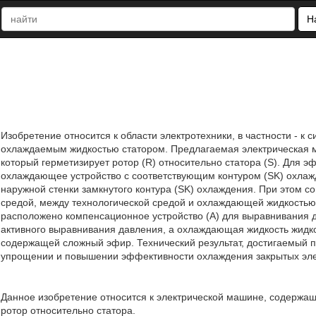
Н
Изобретение относится к области электротехники, в частности - к
охлаждаемым жидкостью статором. Предлагаемая электрическая маш
который герметизирует ротор (R) относительно статора (S). Для 
охлаждающее устройство с соответствующим контуром (SK) охлажде
наружной стенки замкнутого контура (SK) охлаждения. При этом с
средой, между технологической средой и охлаждающей жидкостью 
расположено компенсационное устройство (А) для выравнивания 
активного выравнивания давления, а охлаждающая жидкость жидк
содержащей сложный эфир. Технический результат, достигаемый п
упрощении и повышении эффективности охлаждения закрытых элект
Данное изобретение относится к электрической машине, содержаще
ротор относительно статора.