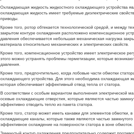
Охлаждающая жидкость жидкостного охлаждающего устройства яв
охлаждающая жидкость имеет требуемые диэлектрические свойства
приводы.
Кроме того, ротор обтекается технологической средой, и между т
закрытом контуре охлаждения расположено компенсационное устр
давления обеспечивается небольшая механическая нагрузка закрыт
материала относительно механических и электрических свойств.
Кроме того, компенсационное устройство имеет электрическое рег
этого можно устранять проблемы герметизации, которые возникаю
давления.
Кроме того, предпочтительно, когда лобовые части обмотки стато
охлаждающего устройства. Для этого необходима охлаждающая жи
которая обеспечивает эффективный отвод тепла от статора.
В соответствии с особым вариантом выполнения электрической ма
осевые охлаждающие отверстия, которые являются частью замкну
эффективно отводить тепло из пакета статора.
Кроме того, статор может иметь канавки для элементов обмотки,
охлаждающие каналы, которые также являются частью замкнутого 
эффективное охлаждение на поверхности статора в зоне обмоток.
Замкнутый контур охлаждения предпочтительно содержит противо