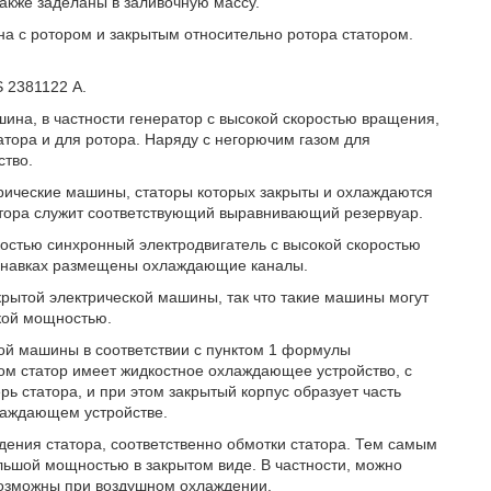
также заделаны в заливочную массу.
а с ротором и закрытым относительно ротора статором.
 2381122 А.
шина, в частности генератор с высокой скоростью вращения,
тора и для ротора. Наряду с негорючим газом для
ство.
трические машины, статоры которых закрыты и охлаждаются
атора служит соответствующий выравнивающий резервуар.
остью синхронный электродвигатель с высокой скоростью
 канавках размещены охлаждающие каналы.
рытой электрической машины, так что такие машины могут
окой мощностью.
ой машины в соответствии с пунктом 1 формулы
том статор имеет жидкостное охлаждающее устройство, с
ь статора, и при этом закрытый корпус образует часть
лаждающем устройстве.
ения статора, соответственно обмотки статора. Тем самым
льшой мощностью в закрытом виде. В частности, можно
возможны при воздушном охлаждении.