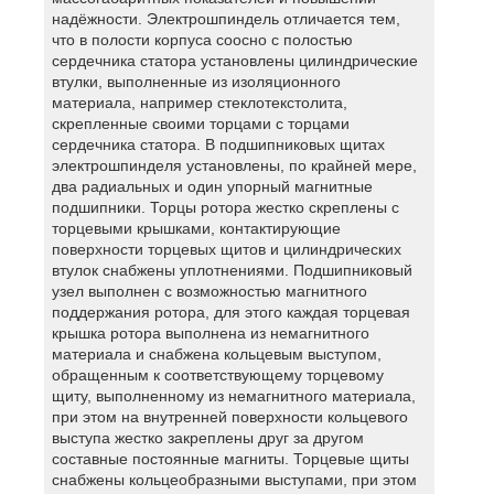
надёжности. Электрошпиндель отличается тем,
что в полости корпуса соосно с полостью
сердечника статора установлены цилиндрические
втулки, выполненные из изоляционного
материала, например стеклотекстолита,
скрепленные своими торцами с торцами
сердечника статора. В подшипниковых щитах
электрошпинделя установлены, по крайней мере,
два радиальных и один упорный магнитные
подшипники. Торцы ротора жестко скреплены с
торцевыми крышками, контактирующие
поверхности торцевых щитов и цилиндрических
втулок снабжены уплотнениями. Подшипниковый
узел выполнен с возможностью магнитного
поддержания ротора, для этого каждая торцевая
крышка ротора выполнена из немагнитного
материала и снабжена кольцевым выступом,
обращенным к соответствующему торцевому
щиту, выполненному из немагнитного материала,
при этом на внутренней поверхности кольцевого
выступа жестко закреплены друг за другом
составные постоянные магниты. Торцевые щиты
снабжены кольцеобразными выступами, при этом