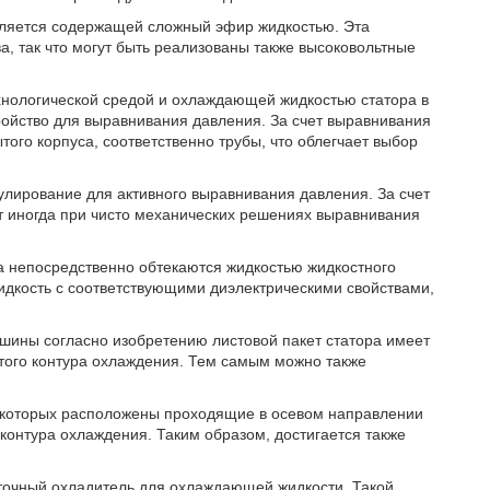
ляется содержащей сложный эфир жидкостью. Эта
, так что могут быть реализованы также высоковольтные
ехнологической средой и охлаждающей жидкостью статора в
ойство для выравнивания давления. За счет выравнивания
ого корпуса, соответственно трубы, что облегчает выбор
улирование для активного выравнивания давления. За счет
т иногда при чисто механических решениях выравнивания
ра непосредственно обтекаются жидкостью жидкостного
дкость с соответствующими диэлектрическими свойствами,
шины согласно изобретению листовой пакет статора имеет
того контура охлаждения. Тем самым можно также
 в которых расположены проходящие в осевом направлении
контура охлаждения. Таким образом, достигается также
точный охладитель для охлаждающей жидкости. Такой