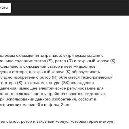
айти
 системам охлаждения закрытых электрических машин с
ина содержит статор (S), ротор (R) и закрытый корпус (К),
эффективного охлаждения статор имеет жидкостное
ния статора, а закрытый корпус (К) образует часть
огласно изобретению ротор (R) обтекается технологической
статора (S) в закрытом контуре (SK) охлаждения
давления, имеющее электрическое регулирование для
остного охлаждающего устройства является жидкостью,
ри использовании данного изобретения, состоит в
рических машин. 6 з.п. ф-лы, 2 ил.
й статор, ротор и закрытый корпус, который герметизирует