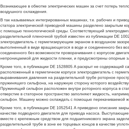
Возникающее в обмотке электрических машин за счет потерь тепл
воздушного охлаждения.
В так называемых интегрированных машинах, т.е. рабочих и приво
статора электрической приводной машины разделено закрытым ко
с помощью технологической среды. Соответствующий электродвиг
разделительной пленочной трубой известен из публикации DE 10
электродвигатель с герметизирующим экраном в воздушном зазоре
выполненный в виде вращающегося в воде и соединенного без воз
соединенного без возможности проворачивания с корпусом двигат
непроницаемой для жидкости пленки, и предусмотрены опорные эл
Кроме того, в публикации DE 1528805 А раскрыт не содержащий с
расположенный в герметичном корпусе электродвигатель с гермет
выравнивания давления на разделительной трубе роторное прост
пружинящего сильфона, на наружную сторону которого воздейству
Пружинящий сильфон расположен внутри роторного корпуса в ста
отверстие в статорное пространство заполняют жидкость, наприм
сильфон. Машину можно охлаждать с помощью перекачиваемой жидк
Кроме того, в публикации DE 1052541 А приведено описание закры
качестве подводного двигателя для привода насоса. Выступающие 
вместе с крепежным средством для подшипникового экрана задела
разделительной трубе в зоне ее торцевых концов в качестве упл