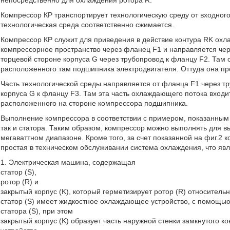
непосредственно для охлаждения ротора R.
Компрессор КР транспортирует технологическую среду от входного
технологическая среда соответственно сжимается.
Компрессор КР служит для приведения в действие контура RK охла
компрессорное пространство через фланец F1 и направляется че
торцевой стороне корпуса G через трубопровод к фланцу F2. Там 
расположенного там подшипника электродвигателя. Оттуда она про
Часть технологической среды направляется от фланца F1 через т
корпуса G к фланцу F3. Там эта часть охлаждающего потока входи
расположенного на стороне компрессора подшипника.
Выполнение компрессора в соответствии с примером, показанным 
так и статора. Таким образом, компрессор можно выполнять для 
мегаваттном диапазоне. Кроме того, за счет показанной на фиг.2 к
простая в техническом обслуживании система охлаждения, что яв
1. Электрическая машина, содержащая
статор (S),
ротор (R) и
закрытый корпус (K), который герметизирует ротор (R) относительн
статор (S) имеет жидкостное охлаждающее устройство, с помощью
статора (S), при этом
закрытый корпус (K) образует часть наружной стенки замкнутого 