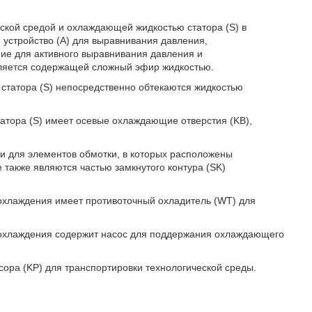
еской средой и охлаждающей жидкостью статора (S) в
устройство (А) для выравнивания давления,
ние для активного выравнивания давления и
ляется содержащей сложный эфир жидкостью.
и статора (S) непосредственно обтекаются жидкостью
статора (S) имеет осевые охлаждающие отверстия (KB),
вки для элементов обмотки, в которых расположены
также являются частью замкнутого контура (SK)
) охлаждения имеет противоточный охладитель (WT) для
K) охлаждения содержит насос для поддержания охлаждающего
сора (KР) для транспортировки технологической среды.