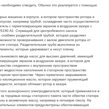
о необходимо отводить. Обычно это реализуется с помощью
дных машинах в корпусе, в котором пространство ротора и
рпусом, например трубой, охлаждение часто осуществляется
атель с герметизирующим экраном в воздушном зазоре с
025190 А1. Служащий для центробежного насоса
 снабжен разделительной трубой, которая разделяет
можности проворачивания с валом двигателя ротора от
еля статора. Разделительная труба выполнена из
ементы, которые удерживают и несут пленку.
альникового ввода насос для высоких давлений, имеющий
изирующим экраном в воздушном зазоре, в котором для
ранство соединено с внутренним пространством
ет жидкостное наполнение в статорном пространстве.
торном пространстве. Через герметично закрываемое
ер изоляционное масло, которое окружает пружинящий
ости, которая обтекает ротор в зазоре.
того асинхронного электродвигателя, который применяется в
за торцевые концы статорного пакета части обмотки статора
ны в заливочную массу, например в литьевую смолу. На
отнительных элементов предусмотрены обеспечивающие