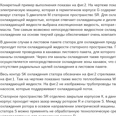
Конкретный пример выполнения показан на фиг.2. На чертеже пок
электрическую машину, которая в герметичном корпусе G содержит
вокруг статора S двигателя М статорное пространство SR. Для ох
охлаждающей жидкостью, которая отвечает охлаждающим и диэлек
охлаждающей жидкости выбрана изоляционная жидкость, которая 
масла. Тем самым возможно непосредственное жидкостное охлажде
охлаждение на основе текучей среды обеспечивает очень компакт
В данном случае в листовом пакете статора для охлаждения пред
проходит поток охлаждающей жидкости статорного пространства. 
охлаждение проводника в канавках листового пакета, для которо
каналы охлаждения. Через эти каналы охлаждения также проходит
осуществляется непосредственное охлаждение зоны канавок, что с
отсутствия радиальных щелей охлаждения в листовом пакете.
Весь контур SK охлаждения статора обозначен на фиг.2 стрелками.
на фиг.1. Там на чертеже показано также место теплообменника W
охлаждающей жидкости. На фиг.2 не изображены трубопроводы та
насосов, которые поддерживают охлаждающий поток.
Статорное пространство SR отделено закрытым корпусом К, в данн
корпус проходит через зазор между ротором R и статором S. Межд
охлаждения ротора в осевом направлении электрической машины. 
статора S можно применять не обработанную технологическую сред