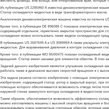
жесткость фланцы, или кольца, или отбортованные края, которые 
Из публикации US 2285960 А известна динамоэлектрическая машин
Статор охлаждается жидкостью в виде трансформаторного масла.
Аналогичная динамоэлектрическая машина известна из патента US
Кроме того, в публикации DE 896086 С показана электрическая ма
содержащий отдельное, герметично закрытое пространство для ста
охлаждения можно использовать также жидкое охлаждающее сред
В публикациях US 2687695 A и US 3089969 A также раскрыты элек
жидкостью. Для выравнивания давления в контуре охлаждения ст
Кроме того, в публикации WO 85/00475 показан охлаждаемый жидк
вращения. Статор имеет канавки для элементов обмотки. В этих
Задачей данного изобретения является улучшение охлаждения зак
работать также в диапазоне высоких скоростей вращения и с выс
Эта задача решена согласно изобретению с помощью электрическ
изобретения, содержащей статор, ротор и закрытый корпус, при э
помощью которого обеспечивается возможность отвода тепла потер
наружной стенки замкнутого контура охлаждения в жидкостном ох
Таким образом, обеспечивается возможность эффективного охлажд
можно изготавливать машины с высокой скоростью вращения и бо
реализовывать очень компактные статорные обмотки, которые не