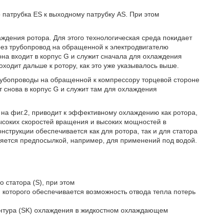
 патрубка ES к выходному патрубку AS. При этом
ждения ротора. Для этого технологическая среда покидает
рез трубопровод на обращенной к электродвигателю
она входит в корпус G и служит сначала для охлаждения
ходит дальше к ротору, как это уже указывалось выше.
рубопроводы на обращенной к компрессору торцевой стороне
т снова в корпус G и служит там для охлаждения
на фиг.2, приводит к эффективному охлаждению как ротора,
высоких скоростей вращения и высоких мощностей в
онструкции обеспечивается как для ротора, так и для статора
ляется предпосылкой, например, для применений под водой.
о статора (S), при этом
 которого обеспечивается возможность отвода тепла потерь
контура (SK) охлаждения в жидкостном охлаждающем