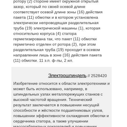
ротору (2) стороне имеет окружной открытый
зазор, который по своей осевой длине
соответствует осевой длине зоны (16) действия
пакета (11) обмотки и в котором установлена
электрически непроводящая разделительная
труба (19) электрической машины (1), которая
относительно корпуса (4) статора
герметизирована так, что пакет (11) обмотки
герметично отделен от ротора (2), при этом
разделительная труба (19) проходит в осевом
направлении лишь в зоне (16) действия пакета
(11) обмотки. 11 з.п. ф-лы, 2 ил.
Электрошпиндель
// 2528420
Изобретение относится к области электротехники и
может быть использовано, например, в
шпиндельных узлах металлорежущих станков с
высокой частотой вращения. Технический
результат заключается в повышении несущей
способности и жёсткости подшипниковых узлов,
повышении эффективности охлаждения обмотки и
сердечника статора, а также улучшении
массогабаритных показателей и повышении