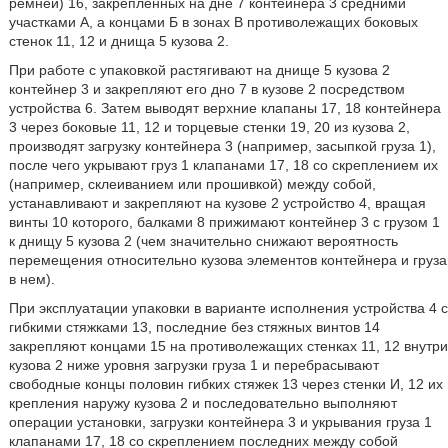
ремней) 16, закрепленных на дне 7 контейнера 3 средними
участками А, а концами Б в зонах В противолежащих боковых
стенок 11, 12 и днища 5 кузова 2.
При работе с упаковкой растягивают на днище 5 кузова 2
контейнер 3 и закрепляют его дно 7 в кузове 2 посредством
устройства 6. Затем выводят верхние клапаны 17, 18 контейнера
3 через боковые 11, 12 и торцевые стенки 19, 20 из кузова 2,
производят загрузку контейнера 3 (например, засыпкой груза 1),
после чего укрывают груз 1 клапанами 17, 18 со скреплением их
(например, склеиванием или прошивкой) между собой,
устанавливают и закрепляют на кузове 2 устройство 4, вращая
винты 10 которого, балками 8 прижимают контейнер 3 с грузом 1
к днищу 5 кузова 2 (чем значительно снижают вероятность
перемещения относительно кузова элементов контейнера и груза
в нем).
При эксплуатации упаковки в варианте исполнения устройства 4 с
гибкими стяжками 13, последние без стяжных винтов 14
закрепляют концами 15 на противолежащих стенках 11, 12 внутри
кузова 2 ниже уровня загрузки груза 1 и перебрасывают
свободные концы половин гибких стяжек 13 через стенки И, 12 их
крепления наружу кузова 2 и последовательно выполняют
операции установки, загрузки контейнера 3 и укрывания груза 1
клапанами 17, 18 со скреплением последних между собой