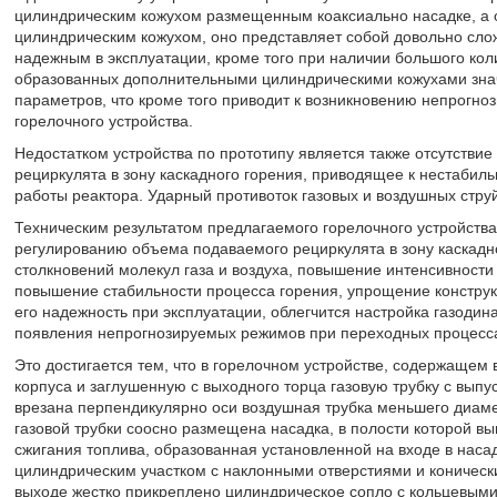
цилиндрическим кожухом размещенным коаксиально насадке, а о
цилиндрическим кожухом, оно представляет собой довольно сло
надежным в эксплуатации, кроме того при наличии большого кол
образованных дополнительными цилиндрическими кожухами знач
параметров, что кроме того приводит к возникновению непрогн
горелочного устройства.
Недостатком устройства по прототипу является также отсутстви
рециркулята в зону каскадного горения, приводящее к нестабил
работы реактора. Ударный противоток газовых и воздушных стру
Техническим результатом предлагаемого горелочного устройства
регулированию объема подаваемого рециркулята в зону каскадн
столкновений молекул газа и воздуха, повышение интенсивности 
повышение стабильности процесса горения, упрощение конструкц
его надежность при эксплуатации, облегчится настройка газоди
появления непрогнозируемых режимов при переходных процессах
Это достигается тем, что в горелочном устройстве, содержащем
корпуса и заглушенную с выходного торца газовую трубку с вып
врезана перпендикулярно оси воздушная трубка меньшего диаме
газовой трубки соосно размещена насадка, в полости которой 
сжигания топлива, образованная установленной на входе в нас
цилиндрическим участком с наклонными отверстиями и конически
выходе жестко прикреплено цилиндрическое сопло с кольцевыми