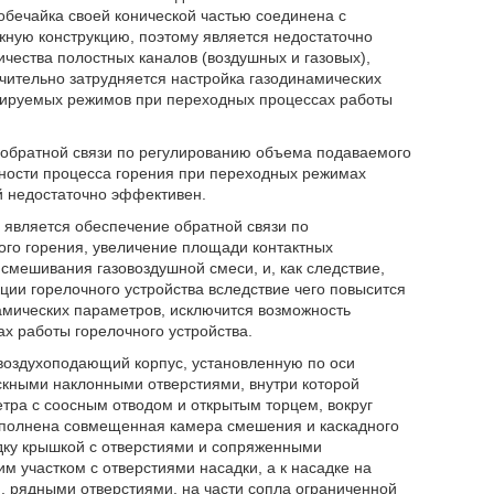
бечайка своей конической частью соединена с
жную конструкцию, поэтому является недостаточно
ичества полостных каналов (воздушных и газовых),
ительно затрудняется настройка газодинамических
озируемых режимов при переходных процессах работы
е обратной связи по регулированию объема подаваемого
ьности процесса горения при переходных режимах
й недостаточно эффективен.
 является обеспечение обратной связи по
ого горения, увеличение площади контактных
смешивания газовоздушной смеси, и, как следствие,
ии горелочного устройства вследствие чего повысится
намических параметров, исключится возможность
 работы горелочного устройства.
 воздухоподающий корпус, установленную по оси
ускными наклонными отверстиями, внутри которой
тра с соосным отводом и открытым торцем, вокруг
выполнена совмещенная камера смешения и каскадного
адку крышкой с отверстиями и сопряженными
м участком с отверстиями насадки, а к насадке на
, рядными отверстиями, на части сопла ограниченной