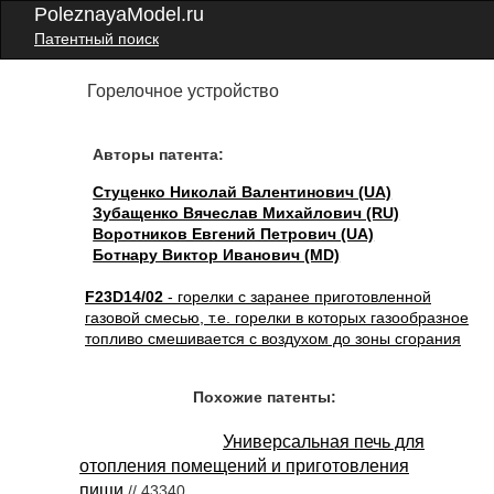
PoleznayaModel.ru
Патентный поиск
Горелочное устройство
Авторы патента:
Стуценко Николай Валентинович (UA)
Зубащенко Вячеслав Михайлович (RU)
Воротников Евгений Петрович (UA)
Ботнару Виктор Иванович (MD)
F23D14/02
- горелки с заранее приготовленной
газовой смесью, т.е. горелки в которых газообразное
топливо смешивается с воздухом до зоны сгорания
Похожие патенты:
Универсальная печь для
отопления помещений и приготовления
пищи
// 43340