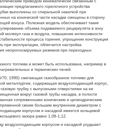
таллическим приводом кинематически связанным с
лизации предлагаемого горелочного устройства
рубки выполнены со спиральной накаткой при
нных на конической части насадки смещены в сторону
ующей конуса. Полезная модель обеспечивает такие
гулированию объема подаваемого рециркулята в зону
ий молекул газа и воздуха, повышение интенсивности
стабильности процесса горения, упрощение конструкции
ть при эксплуатации, облегчится настройка
ния непрогнозируемых режимов при переходных
азного топлива и может быть использована, например в
нагревательных и термических печей.
4/70, 1990) сжигающая газообразное топливо для
тной металлургии, содержащая воздухоподающий корпус,
 газовую трубку с выпускными отверстиями на ее
мещенная вокруг газовой трубы насадка, в полости
ованная сопряженными коническим и цилиндрическим
сопряженной своим большим внутренним диаметром с
оподающим корпусом и насадкой имеется кольцевой
ольцевого зазора равно 1,08-1,12.
жду воздухоподающим корпусом и насадкой ухудшает