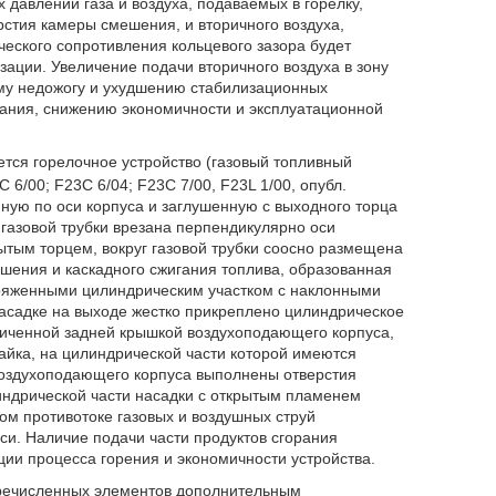
давлений газа и воздуха, подаваемых в горелку,
рстия камеры смешения, и вторичного воздуха,
ческого сопротивления кольцевого зазора будет
ации. Увеличение подачи вторичного воздуха в зону
кому недожогу и ухудшению стабилизационных
вания, снижению экономичности и эксплуатационной
тся горелочное устройство (газовый топливный
 6/00; F23C 6/04; F23C 7/00, F23L 1/00, опубл.
нную по оси корпуса и заглушенную с выходного торца
 газовой трубки врезана перпендикулярно оси
ытым торцем, вокруг газовой трубки соосно размещена
шения и каскадного сжигания топлива, образованная
пряженными цилиндрическим участком с наклонными
 насадке на выходе жестко прикреплено цилиндрическое
ниченной задней крышкой воздухоподающего корпуса,
чайка, на цилиндрической части которой имеются
 воздухоподающего корпуса выполнены отверстия
ндрической части насадки с открытым пламенем
ом противотоке газовых и воздушных струй
. Наличие подачи части продуктов сгорания
ации процесса горения и экономичности устройства.
еречисленных элементов дополнительным