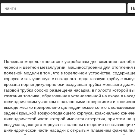
Н
Полезная модель относится к устройствам для сжигания газообр
черной и цветной металлургии, машиностроении для отопления 
полезной модели в том, что в горелочном устройстве, содержа
корпуса и заглушенную с выходного торца газовую трубку с вып
врезана перпендикулярно оси воздушная трубка меньшего диаме
газовой трубки соосно размещена насадка, в полости которой 
сжигания топлива, образованная установленной на входе в нас
цилиндрическим участком с наклонными отверстиями и конически
выходе жестко прикреплено цилиндрическое сопло с кольцевыми
задней крышкой воздухоподающего корпуса, коаксиально коничес
цилиндрической части которой имеются отверстия, при этом на ц
воздухоподающего корпуса выполнены отверстия связывающие 
цилиндрической части насадки с открытым пламенем факела пил