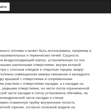
айти
азного топлива и может быть использована, например в
нагревательных и термических печей. Сущность
щем воздухоподающий корпус, установленную по оси
ускными наклонными отверстиями, внутри которой
тра с соосным отводом и открытым торцем, вокруг
выполнена совмещенная камера смешения и каскадного
адку крышкой с отверстиями и сопряженными
м участком с отверстиями насадки, а к насадке на
, рядными отверстиями, на части сопла ограниченной
кой части насадки и соплу установлена обечайка, на
илиндрической части насадки и стенке
через пламенную трубку внутреннюю полость
отной горелки, согласно полезной модели на