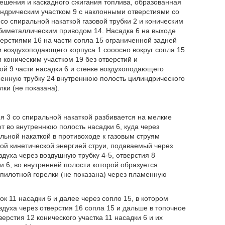
ешения и каскадного сжигания топлива, образованная
индрическим участком 9 с наклонными отверстиями со
со спиральной накаткой газовой трубки 2 и коническим
 биметаллическим приводом 14. Насадка 6 на выходе
рстиями 16 на части сопла 15 ограниченной задней
 воздухоподающего корпуса 1 сооосно вокруг сопла 15
коническим участком 19 без отверстий и
ой 9 части насадки 6 и стенке воздухоподающего
менную трубку 24 внутреннюю полость цилиндрического
ки (не показана).
ия 3 со спиральной накаткой разбивается на мелкие
т во внутреннюю полость насадки 6, куда через
ьной накаткой в противоходе к газовым струям
ой кинетической энергией струи, подаваемый через
духа через воздушную трубку 4-5, отверстия 8
и 6, во внутренней полости которой образуется
илотной горелки (не показана) через пламенную
ок 11 насадки 6 и далее через сопло 15, в котором
здуха через отверстия 16 сопла 15 и дальше в топочное
ерстия 12 конического участка 11 насадки 6 и их