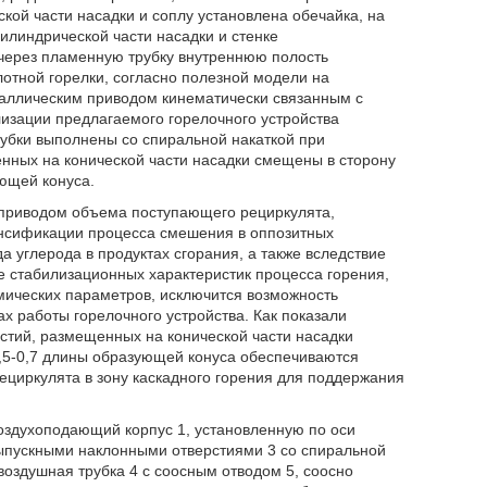
кой части насадки и соплу установлена обечайка, на
илиндрической части насадки и стенке
через пламенную трубку внутреннюю полость
отной горелки, согласно полезной модели на
таллическим приводом кинематически связанным с
лизации предлагаемого горелочного устройства
рубки выполнены со спиральной накаткой при
нных на конической части насадки смещены в сторону
ющей конуса.
 приводом объема поступающего рециркулята,
нсификации процесса смешения в оппозитных
 углерода в продуктах сгорания, а также вследствие
 стабилизационных характеристик процесса горения,
амических параметров, исключится возможность
 работы горелочного устройства. Как показали
рстий, размещенных на конической части насадки
,5-0,7 длины образующей конуса обеспечиваются
циркулята в зону каскадного горения для поддержания
оздухоподающий корпус 1, установленную по оси
 выпускными наклонными отверстиями 3 со спиральной
 воздушная трубка 4 с соосным отводом 5, соосно