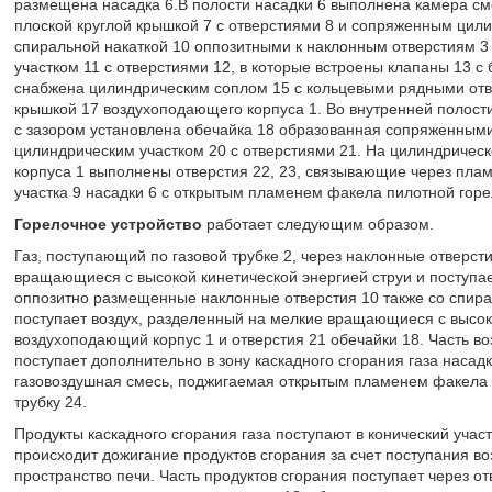
размещена насадка 6.В полости насадки 6 выполнена камера см
плоской круглой крышкой 7 с отверстиями 8 и сопряженным цил
спиральной накаткой 10 оппозитными к наклонным отверстиям 3 
участком 11 с отверстиями 12, в которые встроены клапаны 13 с
снабжена цилиндрическим соплом 15 с кольцевыми рядными отве
крышкой 17 воздухоподающего корпуса 1. Во внутренней полости
с зазором установлена обечайка 18 образованная сопряженными 
цилиндрическим участком 20 с отверстиями 21. На цилиндрическ
корпуса 1 выполнены отверстия 22, 23, связывающие через пла
участка 9 насадки 6 с открытым пламенем факела пилотной горел
Горелочное устройство
работает следующим образом.
Газ, поступающий по газовой трубке 2, через наклонные отверст
вращающиеся с высокой кинетической энергией струи и поступае
оппозитно размещенные наклонные отверстия 10 также со спирал
поступает воздух, разделенный на мелкие вращающиеся с высок
воздухоподающий корпус 1 и отверстия 21 обечайки 18. Часть воз
поступает дополнительно в зону каскадного сгорания газа насадк
газовоздушная смесь, поджигаемая открытым пламенем факела п
трубку 24.
Продукты каскадного сгорания газа поступают в конический участ
происходит дожигание продуктов сгорания за счет поступания во
пространство печи. Часть продуктов сгорания поступает через отв