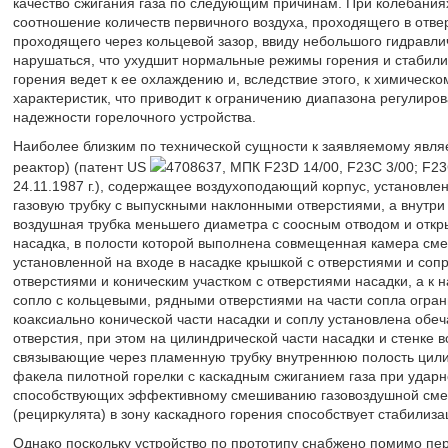
качество сжигания газа по следующим причинам. При колебаниях 
соотношение количеств первичного воздуха, проходящего в отве
проходящего через кольцевой зазор, ввиду небольшого гидравли
нарушаться, что ухудшит нормальные режимы горения и стабилиз
горения ведет к ее охлаждению и, вследствие этого, к химичес
характеристик, что приводит к ограничению диапазона регулиро
надежности горелочного устройства.
Наиболее близким по технической сущности к заявляемому являе
реактор) (патент US
4708637, МПК F23D 14/00, F23C 3/00; F23C
24.11.1987 г.), содержащее воздухоподающий корпус, установле
газовую трубку с выпускными наклонными отверстиями, а внутри
воздушная трубка меньшего диаметра с соосным отводом и откр
насадка, в полости которой выполнена совмещенная камера сме
установленной на входе в насадке крышкой с отверстиями и со
отверстиями и коническим участком с отверстиями насадки, а к
сопло с кольцевыми, рядными отверстиями на части сопла огра
коаксиально конической части насадки и соплу установлена обе
отверстия, при этом на цилиндрической части насадки и стенке
связывающие через пламенную трубку внутреннюю полость цили
факела пилотной горелки с каскадным сжиганием газа при ударн
способствующих эффективному смешиванию газовоздушной смеси
(рециркулята) в зону каскадного горения способствует стабилиз
Однако поскольку устройство по прототипу снабжено помимо п