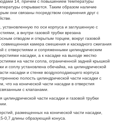
иводами 14, причем с повышением температуры
мпературы открываются. Таким образом наличие
орым они связаны посредством соединения друг с
йстве.
 установленную по оси корпуса и заглушенную с
тиями, а внутри газовой трубки врезана
осным отводом и открытым торцем, вокруг газовой
а совмещенная камера смешения и каскадного сжигания
кой с отверстиями и сопряженными цилиндрическим
ерстиями насадки, а к насадке на выходе жестко
стиями на части сопла, ограниченной задней крышкой
ки и соплу установлена обечайка, на цилиндрической
части насадки и стенке воздухоподающего корпуса
треннюю полость цилиндрической части насадки с
 что на конической части насадки в отверстия
связанным с клапанами.
я цилиндрической части насадки и газовой трубки
нии.
верстий, размещенных на конической части насадки,
,5-0,7 длины образующей конуса.