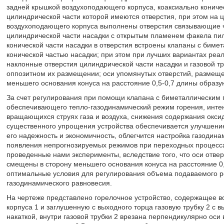
задней крышкой воздухоподающего корпуса, коаксиально коничес
цилиндрической части которой имеются отверстия, при этом на ц
воздухоподающего корпуса выполнены отверстия связывающие 
цилиндрической части насадки с открытым пламенем факела пил
конической части насадки в отверстия встроены клапаны с биме
конической частью насадки; при этом при лучших вариантах реа
наклонные отверстия цилиндрической части насадки и газовой т
оппозитном их размещении; оси упомянутых отверстий, размеще
меньшего основания конуса на расстояние 0,5-0,7 длины образу
За счет регулирования при помощи клапана с биметаллическим
обеспечивающего тепло-газодинамический режим горения, инте
вращающихся струях газа и воздуха, снижения содержания оксида
существенного упрощения устройства обеспечивается улучшение
его надежность и экономичность, облегчится настройка газодин
появления непрогнозируемых режимов при переходных процессах
проведенные нами эксперименты, вследствие того, что оси отве
смещены в сторону меньшего основания конуса на расстояние 0
оптимальные условия для регулирования объема подаваемого ре
газодинамического равновесия.
На чертеже представлено горелочное устройство, содержащее в
корпуса 1 и заглушенную с выходного торца газовую трубку 2 с
накаткой, внутри газовой трубки 2 врезана перпендикулярно оси