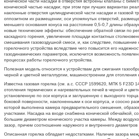
конической части насадки в отверстия встроены клапаны с биме
конической частью насадки; при этом при лучших вариантах реа
наклонные отверстия цилиндрической части насадки и газовой т
оппозитном их размещении; оси упомянутых отверстий, размеще
меньшего основания конуса на расстояние 0,5-0,7 длины образ
новые технические эффекты: обеспечение обратной связи по ре
каскадного горения, увеличение площади контактных столкновен
смешивания газовоздушной смеси, и, как следствие, повышение 
горелочного устройства вследствие чего повысится его надежнос
газодинамических параметров, исключится возможность появле
процессах работы горелочного устройства.
Полезная модель относится к устройствам для сжигания газообр
черной и цветной металлургии, машиностроении для отопления 
Известна газовая горелка (см. а.с. СССР 1599620, МПК 5 F23D 1
отопления термических и нагревательных печей в черной и цве
установленную по оси корпуса и заглушенную с выходного торца
боковой поверхности, наклоненными к оси корпуса, и соосно раз
которой выполнена камера предварительного смешения, образ
участками. Насадка на входе снабжена конической обечайкой, 
большим диаметром конического участка камеры. Между воздух
зазор, причем соотношение наружного и внутреннего диаметров к
Описанная горелка обладает недостатками. Наличие зазора ме