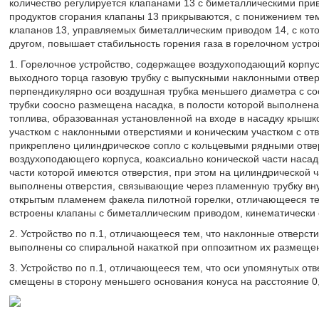
количество регулируется клапанами 13 с биметаллическими пр
продуктов сгорания клапаны 13 прикрываются, с понижением те
клапанов 13, управляемых биметаллическим приводом 14, с кот
другом, повышает стабильность горения газа в горелочном устро
1. Горелочное устройство, содержащее воздухоподающий корпус,
выходного торца газовую трубку с выпускными наклонными отверс
перпендикулярно оси воздушная трубка меньшего диаметра с со
трубки соосно размещена насадка, в полости которой выполнен
топлива, образованная установленной на входе в насадку крыш
участком с наклонными отверстиями и коническим участком с отв
прикреплено цилиндрическое сопло с кольцевыми рядными отвер
воздухоподающего корпуса, коаксиально конической части насад
части которой имеются отверстия, при этом на цилиндрической 
выполнены отверстия, связывающие через пламенную трубку вну
открытым пламенем факела пилотной горелки, отличающееся тем,
встроены клапаны с биметаллическим приводом, кинематически 
2. Устройство по п.1, отличающееся тем, что наклонные отверсти
выполнены со спиральной накаткой при оппозитном их размеще
3. Устройство по п.1, отличающееся тем, что оси упомянутых от
смещены в сторону меньшего основания конуса на расстояние 0