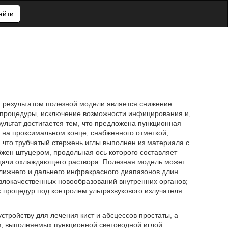
айти
м результатом полезной модели является снижение
процедуры, исключение возможности инфицирования и,
ультат достигается тем, что предложена пункционная
а на проксимальном конце, снабженного отметкой,
 что трубчатый стержень иглы выполнен из материала с
жен штуцером, продольная ось которого составляет
подачи охлаждающего раствора. Полезная модель может
ближнего и дальнего инфракрасного диапазонов длин
злокачественных новообразований внутренних органов;
 процедур под контролем ультразвукового излучателя
стройству для лечения кист и абсцессов простаты, а
в, выполняемых пункционной световодной иглой.