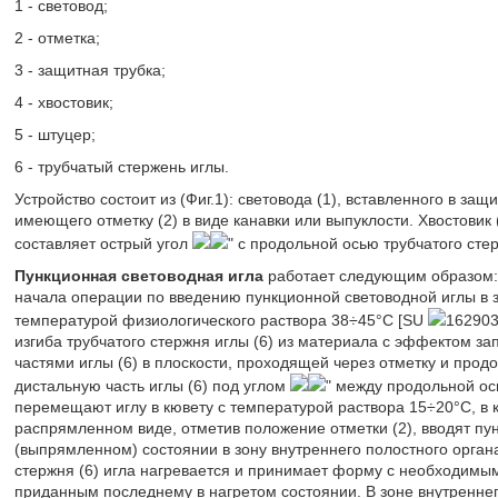
1 - световод;
2 - отметка;
3 - защитная трубка;
4 - хвостовик;
5 - штуцер;
6 - трубчатый стержень иглы.
Устройство состоит из (Фиг.1): световода (1), вставленного в защ
имеющего отметку (2) в виде канавки или выпуклости. Хвостовик 
составляет острый угол
" с продольной осью трубчатого стер
Пункционная световодная игла
работает следующим образом: ф
начала операции по введению пункционной световодной иглы в з
температурой физиологического раствора 38÷45°С [SU
162903
изгиба трубчатого стержня иглы (6) из материала с эффектом 
частями иглы (6) в плоскости, проходящей через отметку и продо
дистальную часть иглы (6) под углом
" между продольной ос
перемещают иглу в кювету с температурой раствора 15÷20°С, в 
распрямленном виде, отметив положение отметки (2), вводят п
(выпрямленном) состоянии в зону внутреннего полостного органа
стержня (6) игла нагревается и принимает форму с необходимым
приданным последнему в нагретом состоянии. В зоне внутреннег