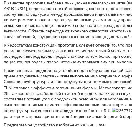
В качестве прототипа выбрана пункционная световодная игла (в
А61В 17/34], содержащая полый стержень, конец которого срезан
изогнутый по радиусам между проксимальной и дистальными ча
диаметром световода и под определенными углами между продо
иглы. Хвостовик на конце проксимальной части световодной иглы
выпуклости. Область перехода от входного отверстия хвостовика
конусообразной, внутренние края отверстия в конце дистальной
К недостаткам конструкции прототипа следует отнести то, что п
размера с изменениями углов отклонения дистальной части от п
последней вперед вдоль продольной оси и, тем более, при ее по
пациента, приводят к дополнительному травматизму при выполн
Нами впервые предложено устройство для облучения тканей, сос
причем трубчатый стержень иглы выполнен из материала с эффе
Создание субструктуры и наноструктуры при термомеханическо
Ti-Ni-сплавов с эффектом запоминания формы. Металловедение
25], а хвостовик, снабженный отметкой в виде канавки или выпу
составляет острый угол с продольной осью иглы для ускорения 
выполненного из материала с эффектом запоминания формы на
наноструктурных сплавов никелида титана [патент R.U
2367712
раствором с целью принятия иглой первоначальной прямой форм
Предлагаемое устройство изображено на Фиг.1, где: