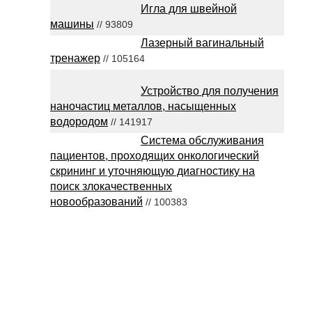
Игла для швейной
машины
// 93809
Лазерный вагинальный
тренажер
// 105164
Устройство для получения
наночастиц металлов, насыщенных
водородом
// 141917
Система обслуживания
пациентов, проходящих онкологический
скрининг и уточняющую диагностику на
поиск злокачественных
новообразований
// 100383