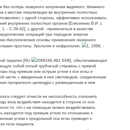
 без потерь лазерного излучения видимого, ближнего
ам к местам локализации во внутренних полостных
позволяют, с одной стороны, эффективно использовать
ний внутренних полостных органов [Елисеенко В.И. с
1. - С.39-42], с другой - применяться в качестве
ирургических операций при передаче энергии
изико-биологические основы применения лазерного
плазии простаты. Урология и нефрология,
1, 1998, -
ной терапии [RU
2058166 А61 5/06], обеспечивающее
яющую собой полый трубчатый стержень с прямой
зан под прямым или острым углом к оси иглы и
й части, с введенным в нее световодом, соединенным
ечник прозрачного цилиндра с размещенным в нем
лога следует отнести ее неспособность отклонить
гда зона воздействия находится в стороне от оси
ется то, что с ее помощью можно воздействовать
сть находится под прямым углом по отношению к
ленным углом к продольной оси иглы приводит к
из тела пациента.