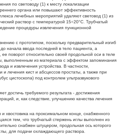
ения по световоду (1) к месту локализации
треннего органа или повышают эффективность
плекса лечебных мероприятий удаляют световод (1) из
гический раствор с температурой 15÷20°С. Трубчатый
ведение процедуры извлечения пункционной
нению с прототипом, поскольку предварительный изгиб
до начала ввода последней в тело пациента, а
 ее поворот относительно своей продольной оси в теле
ы, выполненным из материала с эффектом запоминания
а и извлечения устройства. В частности,
 и лечения кист и абсцессов простаты, а также при
убус цистоскопа) под контролем ультразвукового
яет достичь требуемого результата - достижения
аций, и, как следствие, улучшению качества лечения
я и хвостовика на проксимальном конце, снабженного
щаяся тем, что трубчатый стержень иглы выполнен из
ительно снабжен штуцером, продольная ось которого
иглы, для подачи охлаждающего раствора.