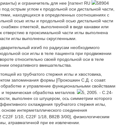
арианты) и ограничитель для нее [патент RU
58904
 под острым углом к продольной оси дистальной части,
стями, находящихся в определенных соотношениях с
льной осью иглы и продольной осью дистальной части
 снабжен отметкой, выполненной в виде канавки или
 к отверстию в проксимальной части иглы выполнена
 части иглы выполнены скругленными.
редварительный изгиб по радиусам необходимого
родольной оси иглы в теле пациента при продвижении
вороте относительно своей продольной оси в теле
ении оперативного вмешательства.
тоящей из трубчатого стержня иглы и хвостовика,
ктом запоминания формы [Прокошкин С.Д. с соавт.
й обработке и управление функциональными свойствами
 и термическая обработка металлов.
5, 2005. - С.24-
клости, выполнен со штуцером, ось симметрии которого
эффективного охлаждения трубчатого стержня иглы,
 основе интерметаллического соединения
 C22F 1/10, C22F 1/18, В82В 3/00], физиологическим
ы, атравматичной при ее извлечении.