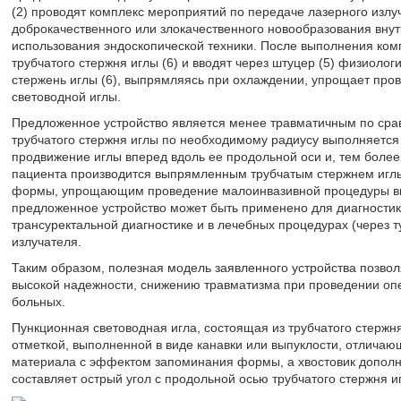
(2) проводят комплекс мероприятий по передаче лазерного излуч
доброкачественного или злокачественного новообразования вну
использования эндоскопической техники. После выполнения ком
трубчатого стержня иглы (6) и вводят через штуцер (5) физиоло
стержень иглы (6), выпрямляясь при охлаждении, упрощает про
световодной иглы.
Предложенное устройство является менее травматичным по срав
трубчатого стержня иглы по необходимому радиусу выполняется 
продвижение иглы вперед вдоль ее продольной оси и, тем более,
пациента производится выпрямленным трубчатым стержнем игл
формы, упрощающим проведение малоинвазивной процедуры ввод
предложенное устройство может быть применено для диагностики
трансуректальной диагностике и в лечебных процедурах (через т
излучателя.
Таким образом, полезная модель заявленного устройства позвол
высокой надежности, снижению травматизма при проведении опер
больных.
Пункционная световодная игла, состоящая из трубчатого стержн
отметкой, выполненной в виде канавки или выпуклости, отличаю
материала с эффектом запоминания формы, а хвостовик дополн
составляет острый угол с продольной осью трубчатого стержня 