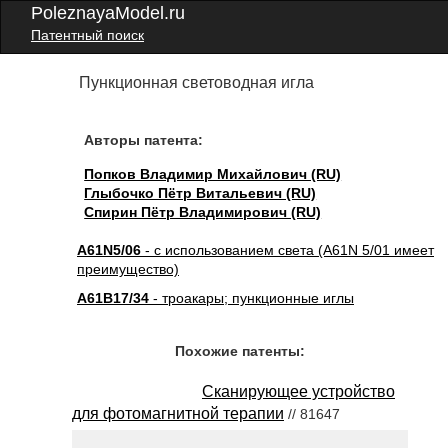
PoleznayaModel.ru
Патентный поиск
Пункционная световодная игла
Авторы патента:
Попков Владимир Михайлович (RU)
Глыбочко Пётр Витальевич (RU)
Спирин Пётр Владимирович (RU)
A61N5/06
- с использованием света (A61N 5/01 имеет
преимущество)
A61B17/34
- троакары; пункционные иглы
Похожие патенты:
Сканирующее устройство
для фотомагнитной терапии
// 81647