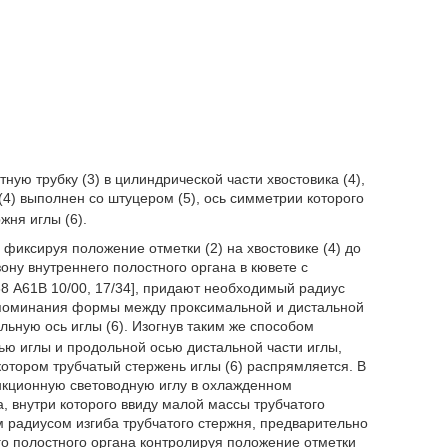
итную трубку (3) в цилиндрической части хвостовика (4),
(4) выполнен со штуцером (5), ось симметрии которого
жня иглы (6).
иксируя положение отметки (2) на хвостовике (4) до
ону внутреннего полостного органа в кювете с
8 А61В 10/00, 17/34], придают необходимый радиус
запоминания формы между проксимальной и дистальной
льную ось иглы (6). Изогнув таким же способом
ью иглы и продольной осью дистальной части иглы,
котором трубчатый стержень иглы (6) распрямляется. В
ункционную световодную иглу в охлажденном
, внутри которого ввиду малой массы трубчатого
 радиусом изгиба трубчатого стержня, предварительно
о полостного органа контролируя положение отметки