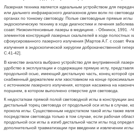
Лазерная техника является идеальным устройством для передачи
или дальнего инфракрасного диапазонов длин волн по световод
органах по тонкому световоду. Полые световодные прямые иглы 
эндоскопическую технику в ходе диагностики и лечения заболева
соавт. Низкоинтенсивные лазеры в медицине. - Обнинск, 1991. -Ч. 
элементов конструкций лазерных скальпелей в ходе полостных х
сфокусированного лазерного излучения [Мартов А.Г. с соавт. Ф
излучения в эндоскопической хирургии доброкачественной гипер
С.41-42].
В качестве аналога выбрано устройство для внутривенной лазер
удобство в эксплуатации и содержащее прямую иглу, представл
продольной осью, имеющий дистальную часть, конец которой сре
снабженный держателем или хвостовиком на конце проксимально
с источником лазерного излучения, которая насажена на након
поршнем, в котором выполнено отверстие для световода.
К недостаткам прямой полой световодной иглы в конструкции ана
дистальный торец световода от продольной оси иглы в случае, ко
прокола иглы. Существенным недостатком такой иглы также явля
посредством световода только в том случае, если рабочая обла
продольной оси иглы а изгиб дистальной части иглы под опреде
дополнительной травматизации при введении и извлечении иглы 