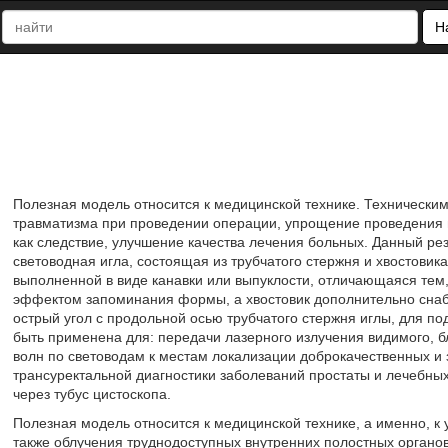
Н
Полезная модель относится к медицинской технике. Технически
травматизма при проведении операции, упрощение проведения 
как следствие, улучшение качества лечения больных. Данный рез
световодная игла, состоящая из трубчатого стержня и хвостовик
выполненной в виде канавки или выпуклости, отличающаяся тем,
эффектом запоминания формы, а хвостовик дополнительно снаб
острый угол с продольной осью трубчатого стержня иглы, для 
быть применена для: передачи лазерного излучения видимого, 
волн по световодам к местам локализации доброкачественных и 
трансуректальной диагностики заболеваний простаты и лечебных
через тубус цистоскопа.
Полезная модель относится к медицинской технике, а именно, к у
также облучения труднодоступных внутренних полостных органо