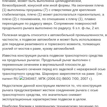
плечами, может быть выполнена цилиндрической,
бочкообразной, конусной или иной формы. На окончании плеча
(1) выполнены проушины (7) с отверстиями для крепления
стабилизатора, плечо (1) может располагаться горизонтально, а
плечо (2) с понижением, по отношению к плечу (1), плавно
переходящее по радиусу вверх. Сопряжение поверхностей
продольного рычага выполнено по радиусу. 6 з.п. ф-лы, 2 ил.
Полезная модель относится к автомобильной промышленности, в
частности, к подвеске автомобиля и может быть использована
для передачи реактивного и тормозного момента, толкающих
усилий от мостов к раме, кузову автомобилей.
Известна конструкция рычага подвески транспортного средства
на продольных рычагах. Продольный рычаг выполнен с
переменным сечением в вертикальной плоскости до
прямоугольного сечения перед его заделкой с неразрезной осью
транспортного средства. Шарнирно закрепляется на раме. (см.
патент RU
2340467, МПК (2006.01) B60G 7/00, 2007 г.).
Недостатком данной конструкции является то, что конструкция
рычага предусматривает жесткое соединение рычага с осью
транспортного средства, что значительно снижает
эксплуатационные характеристики подвески в целом.
Наиболее близким к заявленному техническому решению по