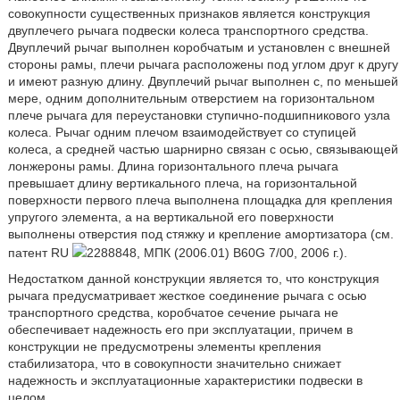
совокупности существенных признаков является конструкция
двуплечего рычага подвески колеса транспортного средства.
Двуплечий рычаг выполнен коробчатым и установлен с внешней
стороны рамы, плечи рычага расположены под углом друг к другу
и имеют разную длину. Двуплечий рычаг выполнен с, по меньшей
мере, одним дополнительным отверстием на горизонтальном
плече рычага для переустановки ступично-подшипникового узла
колеса. Рычаг одним плечом взаимодействует со ступицей
колеса, а средней частью шарнирно связан с осью, связывающей
лонжероны рамы. Длина горизонтального плеча рычага
превышает длину вертикального плеча, на горизонтальной
поверхности первого плеча выполнена площадка для крепления
упругого элемента, а на вертикальной его поверхности
выполнены отверстия под стяжку и крепление амортизатора (см.
патент RU
2288848, МПК (2006.01) B60G 7/00, 2006 г.).
Недостатком данной конструкции является то, что конструкция
рычага предусматривает жесткое соединение рычага с осью
транспортного средства, коробчатое сечение рычага не
обеспечивает надежность его при эксплуатации, причем в
конструкции не предусмотрены элементы крепления
стабилизатора, что в совокупности значительно снижает
надежность и эксплуатационные характеристики подвески в
целом.