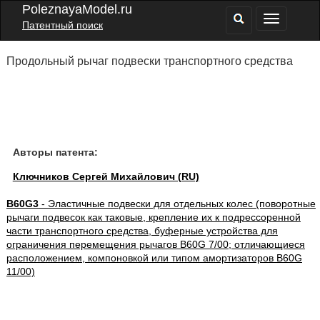
PoleznayaModel.ru
Патентный поиск
Продольный рычаг подвески транспортного средства
Авторы патента:
Ключников Сергей Михайлович (RU)
B60G3
- Эластичные подвески для отдельных колес (поворотные
рычаги подвесок как таковые, крепление их к подрессоренной
части транспортного средства, буферные устройства для
ограничения перемещения рычагов B60G 7/00; отличающиеся
расположением, компоновкой или типом амортизаторов B60G
11/00)