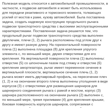
Полезная модель относится к автомобильной промышленности, в
частности, к подвеске автомобиля и может быть использована
для передачи реактивного и тормозного момента, толкающих
усилий от мостов к раме, кузову автомобилей. Была поставлена
задача, создать надежную конструкцию продольного рычага
подвески транспортного средства с высокими эксплуатационными
характеристиками. Поставленная задача решается тем, что
продольный рычаг подвески транспортного средства выполнен
двуплечим, плечи (1, 2) рычага расположены под углом друг к
другу и имеют разную длину. На горизонтальной поверхности
плеча (1) выполнена площадка (8) для крепления упругого
элемента с, по меньшей мере, двумя отверстиями для его
крепления. На вертикальной поверхности плеча (1) выполнены:
отверстие (5) со шпоночным пазом под стяжку и отверстие (6)
крепление амортизатора, рычаг имеет переменное сечение в
вертикальной плоскости, вертикальное сечение плечь (1, 2)
рычага может иметь двутавровый профиль, на пересечении плеч
(1, 2) и на окончании второго плеча выполнены утолщения в виде
корпусов (3) с отверстиями для размещения шарниров для
шарнирного соединения рычага с рамой и мостом, корпус (3)
шарнира расположенного на окончании рычага (2) выполнен с,
по меньшей мере, тремя приливами (4) для крепления крышки,
боковая поверхность корпусов шарниров, сопрягаемая с