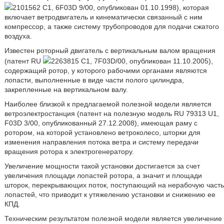
2101562 С1, 6F03D 9/00, опубликован 01.10.1998), которая
включает ветродвигатель и кинематически связанный с ним
компрессор, а также систему трубопроводов для подачи сжатого
воздуха.
Известен роторный двигатель с вертикальным валом вращения
(патент RU
2263815 С1, 7F03D/00, опубликован 11.10.2005),
содержащий ротор, у которого рабочими органами являются
лопасти, выполненные в виде части полого цилиндра,
закрепленные на вертикальном валу.
Наиболее близкой к предлагаемой полезной модели является
ветроэлектростанция (патент на полезную модель RU 79313 U1,
F03D 3/00, опубликованный 27.12.2008), имеющая раму с
ротором, на которой установлено ветроколесо, шторки для
изменения направления потока ветра и систему передачи
вращения ротора к электрогенератору.
Увеличение мощности такой установки достигается за счет
увеличения площади лопастей ротора, а значит и площади
шторок, перекрывающих поток, поступающий на нерабочую часть
лопастей, что приводит к утяжелению установки и снижению ее
КПД.
Техническим результатом полезной модели является увеличение