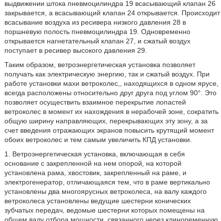
выдвижении штока пневмоцилиндра 19 всасывающий клапан 26
закрывается, а всасывающий клапан 24 открывается. Происходит
всасывание воздуха из ресивера низкого давления 28 в
поршневую полость пневмоцилиндра 19. Одновременно
открывается нагнетательный клапан 27, и сжатый воздух
поступает в ресивер высокого давления 29.
Таким образом, ветроэнергетическая установка позволяет
получать как электрическую энергию, так и сжатый воздух. При
работе установки махи ветроколес,, находящихся в одном ярусе,
всегда расположены относительно друг друга под углом 90°. Это
позволяет осуществить взаимное перекрытие лопастей
ветроколес в момент их нахождения в нерабочей зоне, сократить
общую ширину направляющих, перекрывающих эту зону, а за
счет введения отражающих экранов повысить крутящий момент
обоих ветроколес и тем самым увеличить КПД установки.
1. Ветроэнергетическая установка, включающая в себя
основание с закрепленной на нем опорой, на которой
установлена рама, хвостовик, закрепленный на раме, и
электрогенератор, отличающаяся тем, что в раме вертикально
установлены два многоярусных ветроколеса, на валу каждого
ветроколеса установлены ведущие шестерни конических
зубчатых передач, ведомые шестерни которых помещены на
общем валу отбора мощности, связанного через клиноременную