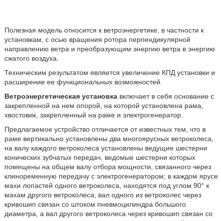
Полезная модель относится к ветроэнергетике, в частности к
установкам, с осью вращения ротора перпендикулярной
направлению ветра и преобразующим энергию ветра в энергию
сжатого воздуха.
Техническим результатом является увеличение КПД установки и
расширение ее функциональных возможностей.
Ветроэнергетическая установка
включает в себя основание с
закрепленной на нем опорой, на которой установлена рама,
хвостовик, закрепленный на раме и электрогенератор.
Предлагаемое устройство отличается от известных тем, что в
раме вертикально установлены два многоярусных ветроколеса,
на валу каждого ветроколеса установлены ведущие шестерни
конических зубчатых передач, ведомые шестерни которых
помещены на общем валу отбора мощности, связанного через
клиноременную передачу с электрогенератором; в каждом ярусе
махи лопастей одного ветроколеса, находятся под углом 90° к
махам другого ветроколеса; вал одного из ветроколес через
кривошип связан со штоком пневмоцилиндра большого
диаметра, а вал другого ветроколеса через кривошип связан со