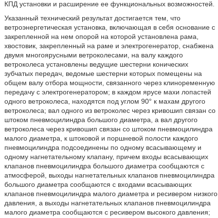
КПД установки и расширение ее функциональных возможностей.
Указанный технический результат достигается тем, что
ветроэнергетическая установка, включающая в себя основание с
закрепленной на нем опорой на которой установлена рама,
хвостовик, закрепленный на раме и электрогенератор, снабжена
двумя многоярусными ветроколесами, на валу каждого
ветроколеса установлены ведущие шестерни конических
зубчатых передач, ведомые шестерни которых помещены на
общем валу отбора мощности, связанного через клиноременную
передачу с электрогенератором; в каждом ярусе махи лопастей
одного ветроколеса, находятся под углом 90° к махам другого
ветроколеса; вал одного из ветроколес через кривошип связан со
штоком пневмоцилиндра большого диаметра, а вал другого
ветроколеса через кривошип связан со штоком пневмоцилиндра
малого диаметра, к штоковой и поршневой полости каждого
пневмоцилиндра подсоединены по одному всасывающему и
одному нагнетательному клапану, причем входы всасывающих
клапанов пневмоцилиндра большого диаметра сообщаются с
атмосферой, выходы нагнетательных клапанов пневмоцилиндра
большого диаметра сообщаются с входами всасывающих
клапанов пневмоцилиндра малого диаметра и ресивером низкого
давления, а выходы нагнетательных клапанов пневмоцилиндра
малого диаметра сообщаются с ресивером высокого давления;