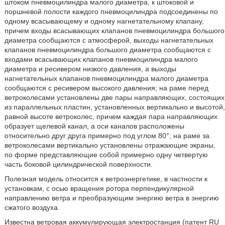
штоком пневмоцилиндра малого диаметра, к штоковой и
поршневой полости каждого пневмоцилиндра подсоединены по
одному всасывающему и одному нагнетательному клапану,
причем входы всасывающих клапанов пневмоцилиндра большого
диаметра сообщаются с атмосферой, выходы нагнетательных
клапанов пневмоцилиндра большого диаметра сообщаются с
входами всасывающих клапанов пневмоцилиндра малого
диаметра и ресивером низкого давления, а выходы
нагнетательных клапанов пневмоцилиндра малого диаметра
сообщаются с ресивером высокого давления; на раме перед
ветроколесами установлены две пары направляющих, состоящих
из параллельных пластин, установленных вертикально и высотой,
равной высоте ветроколес, причем каждая пара направляющих
образует щелевой канал, а оси каналов расположены
относительно друг друга примерно под углом 80°; на раме за
ветроколесами вертикально установлены отражающие экраны,
по форме представляющие собой примерно одну четвертую
часть боковой цилиндрической поверхности.
Полезная модель относится к ветроэнергетике, в частности к
установкам, с осью вращения ротора перпендикулярной
направлению ветра и преобразующим энергию ветра в энергию
сжатого воздуха.
Известна ветровая аккумулирующая электростанция (патент RU