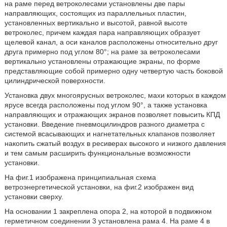
на раме перед ветроколесами установлены две пары
направляющих, состоящих из параллельных пластин,
установленных вертикально и высотой, равной высоте
ветроколес, причем каждая пара направляющих образует
щелевой канал, а оси каналов расположены относительно друг
друга примерно под углом 80°; на раме за ветроколесами
вертикально установлены отражающие экраны, по форме
представляющие собой примерно одну четвертую часть боковой
цилиндрической поверхности.
Установка двух многоярусных ветроколес, махи которых в каждом
ярусе всегда расположены под углом 90°, а также установка
направляющих и отражающих экранов позволяет повысить КПД
установки. Введение пневмоцилиндров разного диаметра с
системой всасывающих и нагнетательных клапанов позволяет
накопить сжатый воздух в ресиверах высокого и низкого давления
и тем самым расширить функциональные возможности
установки.
На фиг.1 изображена принципиальная схема
ветроэнергетической установки, на фиг.2 изображен вид
установки сверху.
На основании 1 закреплена опора 2, на которой в подвижном
герметичном соединении 3 установлена рама 4. На раме 4 в