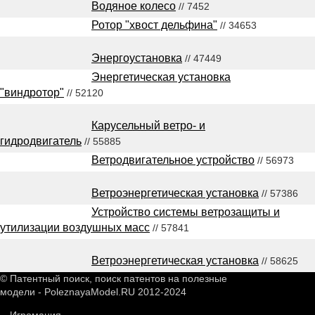
Водяное колесо
// 7452
Ротор "хвост дельфина"
// 34653
Энергоустановка
// 47449
Энергетическая установка
"виндротор"
// 52120
Карусельный ветро- и
гидродвигатель
// 55885
Ветродвигательное устройство
// 56973
Ветроэнергетическая установка
// 57386
Устройство системы ветрозащиты и
утилизации воздушных масс
// 57841
Ветроэнергетическая установка
// 58625
© Патентный поиск, поиск патентов на полезные
модели - PoleznayaModel.RU 2012-2024
Игромания