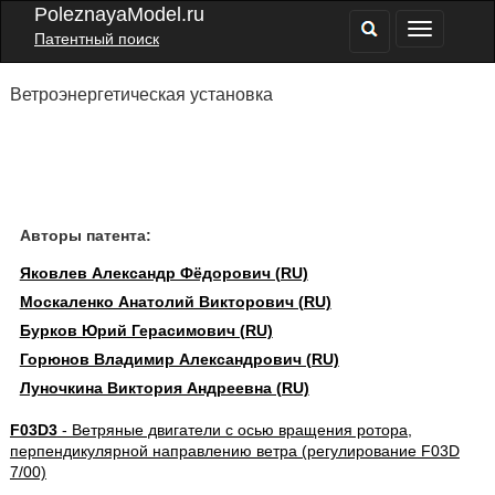
PoleznayaModel.ru
Патентный поиск
Ветроэнергетическая установка
Авторы патента:
Яковлев Александр Фёдорович (RU)
Москаленко Анатолий Викторович (RU)
Бурков Юрий Герасимович (RU)
Горюнов Владимир Александрович (RU)
Луночкина Виктория Андреевна (RU)
F03D3
- Ветряные двигатели с осью вращения ротора,
перпендикулярной направлению ветра (регулирование F03D
7/00)