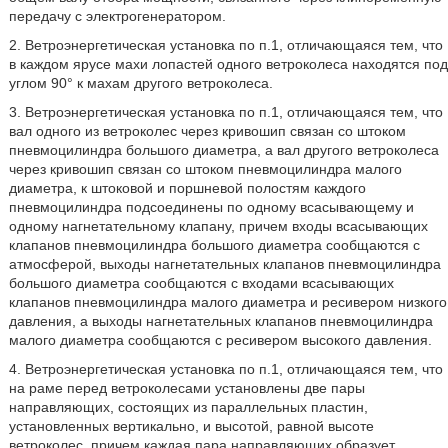
передачу с электрогенератором.
2. Ветроэнергетическая установка по п.1, отличающаяся тем, что
в каждом ярусе махи лопастей одного ветроколеса находятся под
углом 90° к махам другого ветроколеса.
3. Ветроэнергетическая установка по п.1, отличающаяся тем, что
вал одного из ветроколес через кривошип связан со штоком
пневмоцилиндра большого диаметра, а вал другого ветроколеса
через кривошип связан со штоком пневмоцилиндра малого
диаметра, к штоковой и поршневой полостям каждого
пневмоцилиндра подсоединены по одному всасывающему и
одному нагнетательному клапану, причем входы всасывающих
клапанов пневмоцилиндра большого диаметра сообщаются с
атмосферой, выходы нагнетательных клапанов пневмоцилиндра
большого диаметра сообщаются с входами всасывающих
клапанов пневмоцилиндра малого диаметра и ресивером низкого
давления, а выходы нагнетательных клапанов пневмоцилиндра
малого диаметра сообщаются с ресивером высокого давления.
4. Ветроэнергетическая установка по п.1, отличающаяся тем, что
на раме перед ветроколесами установлены две пары
направляющих, состоящих из параллельных пластин,
установленных вертикально, и высотой, равной высоте
ветроколес, причем каждая пара направляющих образует