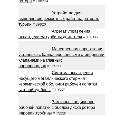
ротора
// 108324
Устройство для
выполнения ремонтных работ на роторах
турбин
// 89620
Агрегат управления
охлаждением турбины двигателя
// 120147
Маневренная парогазовая
установка с байпасированными стопорными
клапанами на главных
паропроводах
// 125258
Система охлаждения
несущего металлического стержня
керамической оболочки рабочей лопатки
газовой турбины
// 105671
Замковое соединение
рабочей лопатки с ободом диска ротора
паровой турбины
// 75220