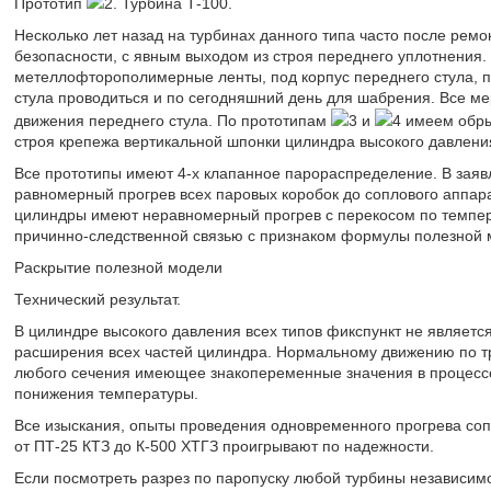
Прототип
2. Турбина Т-100.
Несколько лет назад на турбинах данного типа часто после рем
безопасности, с явным выходом из строя переднего уплотнения. 
метеллофторополимерные ленты, под корпус переднего стула, п
стула проводиться и по сегодняшний день для шабрения. Все м
движения переднего стула. По прототипам
3 и
4 имеем обры
строя крепежа вертикальной шпонки цилиндра высокого давления,
Все прототипы имеют 4-х клапанное парораспределение. В зая
равномерный прогрев всех паровых коробок до соплового аппара
цилиндры имеют неравномерный прогрев с перекосом по темпера
причинно-следственной связью с признаком формулы полезной 
Раскрытие полезной модели
Технический результат.
В цилиндре высокого давления всех типов фикспункт не являетс
расширения всех частей цилиндра. Нормальному движению по 
любого сечения имеющее знакопеременные значения в процесс
понижения температуры.
Все изыскания, опыты проведения одновременного прогрева сопл
от ПТ-25 КТЗ до К-500 ХТГЗ проигрывают по надежности.
Если посмотреть разрез по паропуску любой турбины независим