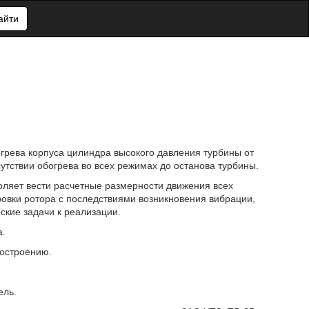
айти
рева корпуса цилиндра высокого давления турбины от
утствии обогрева во всех режимах до останова турбины.
оляет вести расчетные размерности движения всех
овки ротора с последствиями возникновения вибрации,
ские задачи к реализации.
а.
бостроению.
ель.