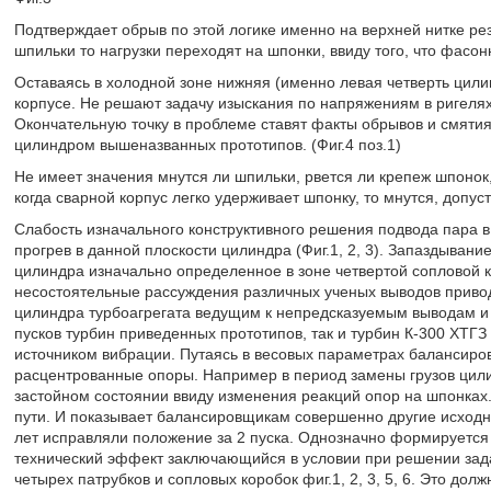
Подтверждает обрыв по этой логике именно на верхней нитке ре
шпильки то нагрузки переходят на шпонки, ввиду того, что фасон
Оставаясь в холодной зоне нижняя (именно левая четверть цил
корпусе. Не решают задачу изыскания по напряжениям в ригелях.
Окончательную точку в проблеме ставят факты обрывов и смяти
цилиндром вышеназванных прототипов. (Фиг.4 поз.1)
Не имеет значения мнутся ли шпильки, рвется ли крепеж шпонок
когда сварной корпус легко удерживает шпонку, то мнутся, допус
Слабость изначального конструктивного решения подвода пара 
прогрев в данной плоскости цилиндра (Фиг.1, 2, 3). Запаздыван
цилиндра изначально определенное в зоне четвертой сопловой к
несостоятельные рассуждения различных ученых выводов прив
цилиндра турбоагрегата ведущим к непредсказуемым выводам и 
пусков турбин приведенных прототипов, так и турбин К-300 ХТГЗ
источником вибрации. Путаясь в весовых параметрах балансировщ
расцентрованные опоры. Например в период замены грузов цили
застойном состоянии ввиду изменения реакций опор на шпонках.
пути. И показывает балансировщикам совершенно другие исход
лет исправляли положение за 2 пуска. Однозначно формируется
технический эффект заключающийся в условии при решении зад
четырех патрубков и сопловых коробок фиг.1, 2, 3, 5, 6. Это дол