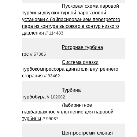
Пусковая схема паровой
турбины двухконтурной парогазовой
установки с байпасированием перегретого
пара из контура высокого в контур низкого
давления
// 114483
Роторная турбина
гэс
// 57385
Система смазки
турбокомпрессора двигателя внутреннего
сгорания
// 93462
Турбина
турбобура
// 102662
Лабиринтное
надбандажное уплотнение для паровой
турбины
// 99067
Центростремительная