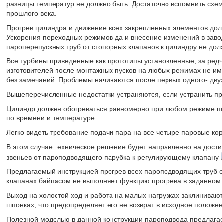
разницы температур не должно быть. Достаточно вспомнить схем
прошлого века.
Прогрев цилиндра и движение всех закрепленных элементов дол
Ускорения переходных режимов да и внесение изменений в заво
пароперепускных труб от стопорных клапанов к цилиндру не до
Все турбины приведенные как прототипы установленные, за ред
изготовителей после монтажных пусков на любых режимах не им
без замечаний. Проблемы начинаются после первых одного- дву
Вышеперечисленные недостатки устраняются, если устранить пр
Цилиндр должен обогреваться равномерно при любом режиме по
по времени и температуре.
Легко видеть требование подачи пара на все четыре паровые кор
В этом случае техническое решение будет направленно на дости
звеньев от пароподводящего парубка к регулирующему клапану
Предлагаемый инструкцией прогрев всех пароподводящих труб о
клапанах байпасом не выполняет функцию прогрева в заданном
Выход на холостой ход и работа на малых нагрузках заклинивают
шпонках, что предопределяет его не возврат в исходное положе
Полезной моделью в данной конструкции пароподвода предлагае