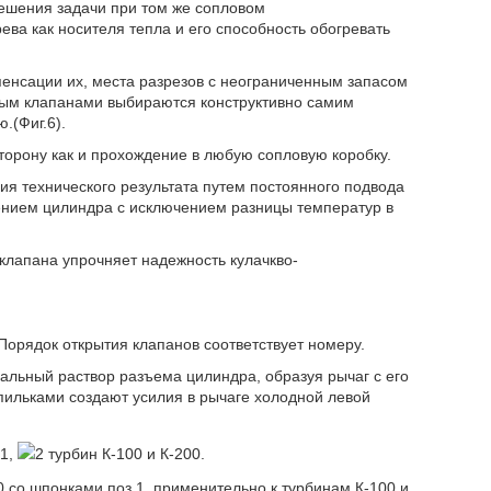
ешения задачи при том же сопловом
а как носителя тепла и его способность обогревать
мпенсации их, места разрезов с неограниченным запасом
рым клапанами выбираются конструктивно самим
(Фиг.6).
торону как и прохождение в любую сопловую коробку.
я технического результата путем постоянного подвода
ением цилиндра с исключением разницы температур в
 клапана упрочняет надежность кулачкво-
Порядок открытия клапанов соответствует номеру.
уальный раствор разъема цилиндра, образуя рычаг с его
пильками создают усилия в рычаге холодной левой
1,
2 турбин К-100 и К-200.
 со шпонками поз.1, применительно к турбинам К-100 и