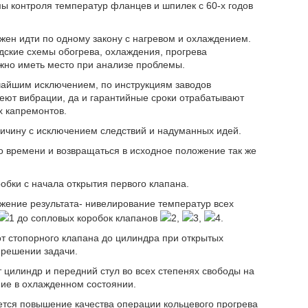
ы контроля температур фланцев и шпилек с 60-х годов
жен идти по одному закону с нагревом и охлаждением.
дские схемы обогрева, охлаждения, прогрева
лжно иметь место при анализе проблемы.
чайшим исключением, по инструкциям заводов
еют вибрации, да и гарантийные сроки отрабатывают
х капремонтов.
ичину с исключением следствий и надуманных идей.
 времени и возвращаться в исходное положение так же
обки с начала открытия первого клапана.
жение результата- нивелирование температур всех
1 до сопловых коробок клапанов
2,
3,
4.
т стопорного клапана до цилиндра при открытых
 решении задачи.
 цилиндр и передний стул во всех степенях свободы на
ние в охлажденном состоянии.
тся повышение качества операции кольцевого прогрева