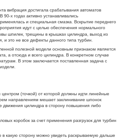
онта вибрация достигала срабатывания автоматов
В 90-х годах активно устанавливались
рименялась и специальная смазка. Вскрытие переднего
ероприятия идут с целью обеспечения нормального
вы шпилек, трещины в крышках цилиндра, выход из
 и это не все дефекты данного типа турбин.
вленной полезной модели основным признаком является
та, а отсюда и всего цилиндра. В конкретном случае
турам. В этом заключается поставленная задача с
модели.
я центром (точкой) от которой должны идти линейные
трем направлениям мешает заклинивание шпонок
е движения цилиндра в сторону повышения либо
овых коробок за счет применения разгрузок для турбин
о в какую сторону можно увидеть раскрываемую дальше