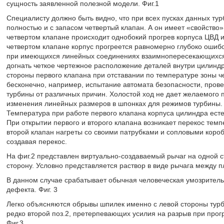
сущность заявленной полезной модели. Фиг.1
Специалисту должно быть видно, что при всех пусках данных ту
полностью и с запасом четвертый клапан. А он имеет «свойство
четвертом клапане происходит однобокий прогрев корпуса ЦВД и
четвертом клапане корпус прогреется равномерно глубоко ошиб
при имеющихся линейных соединениях взаимнопересекающихся 
догнать четкое чертежное расположение деталей внутри цилиндр
стороны первого клапана при отставании по температуре зоны ч
бесконечно, например, испытание автомата безопасности, пров
турбины от различных причин. Холостой ход не дает желаемого
изменения линейных размеров в шпонках для режимов турбины. 
Температура при работе первого клапана корпуса цилиндра есте
При открытии первого и второго клапана возникает перекос темп
второй клапан нагреты со своими патрубками и сопловыми коробк
создавая перекос.
На фиг.2 представлен виртуально-создаваемый рычаг на одной с
сторону. Условно представляется раствор в виде рычага между 
В данном случае срабатывает обычная человеческая умозритель
дефекта. Фиг. 3
Легко объясняются обрывы шпилек именно с левой стороны турбин
редко второй поз.2, претерпевающих усилия на разрыв при прог
Фиг.3