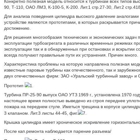
Конкретно полезная модель относится к турбинам всех типов вы
90, Т-110, ОАО ЛМЗ, К-100-5, К-200. Лит.1 стр.27-30, Лит.2 стр.41
Для анализа поведения цилиндра высокого давление аналогами
устройстве являются прототипами, в которых раскрывается причи
достижению.
Для решения многообразия технических и экономических задач п
эксплуатации турбоагрегата в различных временных режимах про
эксплуатации так и в обнаруженных при остановках и вскрытии с
всегда получают правильные пути их устранения. Причин много.
Характеристика проблемы на которую направлена полезная моде
известные паровые турбины как отечественного, так и зарубежно
двух отечественных фирм: ЗАО «Уральский турбинный завод» и 
Прототип
1.
Турбина ПР-25-90 выпуск ОАО УТЗ 1969 г., установлена 1970 году
настоящее время полностью выведено из строя переднее уплотн
пожара на переднем стуле. Иметься трещина в корпусе цилиндр
3 клапаном. Лит.3 листы 44-45, фиг.
7.
Крышка цилиндра имеет хроническое искривление горизонтально
После кап.ремонта наблюдается парение разъема/