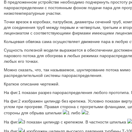
В предложенном устройстве необходимо подчеркнуть простоту р
парораспределении с постоянным фоном подачи пара для прогрев
низкотемпературные участки.
Точки врезок в коробках, патрубков, диаметры сечений труб, ко
для соединения труб между первым и четвертым, третьим и вто
лицензиатом с соответствующими фирмами имеющими лицензию.
Кольцевая обвязка сама осуществляет движение пара в любую с
Сущность полезной модели выражается в обеспечении достижени
парового потока для обогрева в любых режимах парораспредел
любых его точках.
Можно сказать, что, так называемое, шунтирование потока мимо
распределительной системы парораспределения.
Краткое описание чертежей.
На фиг.1 показан разрез парораспределения любого прототипа. 
На фиг.2 изображен цилиндр без крепежа. Условно показан вирт
углом при прогреве. Правая сторона с прогретыми фланцами, ш
стороны для обрыва шпильки
1 либо
2.
На фиг.
3 показан цилиндр с крепежом. В частности шпилька
На фиг.
4 изображен цилиндр высокого давления турбины Т-100