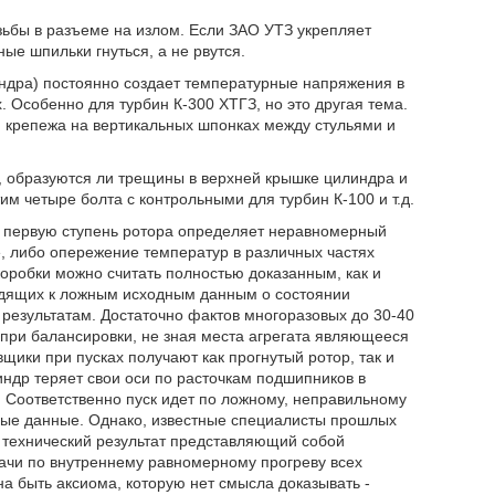
зьбы в разъеме на излом. Если ЗАО УТЗ укрепляет
ные шпильки гнуться, а не рвутся.
индра) постоянно создает температурные напряжения в
 Особенно для турбин К-300 ХТГЗ, но это другая тема.
я крепежа на вертикальных шпонках между стульями и
, образуются ли трещины в верхней крышке цилиндра и
тим четыре болта с контрольными для турбин К-100 и т.д.
в первую ступень ротора определяет неравномерный
ие, либо опережение температур в различных частях
оробки можно считать полностью доказанным, как и
одящих к ложным исходным данным о состоянии
результатам. Достаточно фактов многоразовых до 30-40
 при балансировки, не зная места агрегата являющееся
ики при пусках получают как прогнутый ротор, так и
ндр теряет свои оси по расточкам подшипников в
 Соответственно пуск идет по ложному, неправильному
ные данные. Однако, известные специалисты прошлых
 технический результат представляющий собой
ачи по внутреннему равномерному прогреву всех
жна быть аксиома, которую нет смысла доказывать -