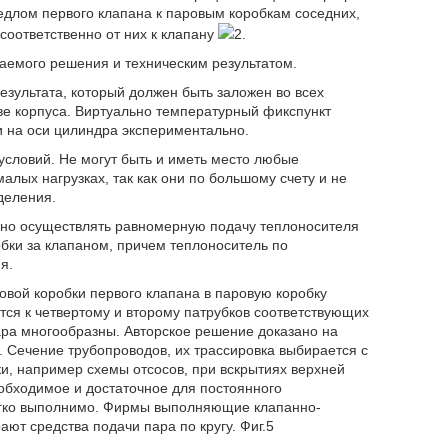
седлом первого клапана к паровым коробкам соседних,
 соответственно от них к клапану
2.
аемого решения и техническим результатом.
езультата, который должен быть заложен во всех
е корпуса. Виртуально температурный фикспункт
и на оси цилиндра экспериментально.
условий. Не могут быть и иметь место любые
алых нагрузках, так как они по большому счету и не
деления.
но осуществлять равномерную подачу теплоносителя
обки за клапаном, причем теплоноситель по
я.
овой коробки первого клапана в паровую коробку
ется к четвертому и второму патрубков соответствующих
ра многообразны. Авторское решение доказано на
 Сечение трубопроводов, их трассировка выбирается с
и, например схемы отсосов, при вскрытиях верхней
обходимое и достаточное для постоянного
егко выполнимо. Фирмы выполняющие клапанно-
ют средства подачи пара по кругу. Фиг.5