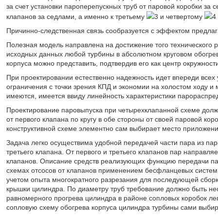
за счет установки пароперепускных труб от паровой коробки за 
клапанов за седлами, а именно к третьему
3 и четвертому
4
Причинно-следственная связь сообразуется с эффектом предлаг
Полезная модель направлена на достижение того технического р
исходных данных любой турбины в абсолютном круговом обогрев
корпуса можно представить, подтвердив его как центр окружност
При проектировании естественно надежность идет впереди всех 
ограничения с точки зрения КПД и экономии на холостом ходу и м
имеются, имеется ввиду линейность характеристики парораспре
Проектирование паровыпуска при четырехклапанной схеме долж
от первого клапана по кругу в обе стороны от своей паровой кор
конструктивной схеме элементно сам выбирает место приложени
Задача легко осуществима удобной передачей части пара из пар
третьего клапана. От первого и третьего клапанов пар направля
клапанов. Описание средств реализующих функцию передачи па
схемах отсосов от клапанов применением бесфланцевых систем.
учетом опыта многократного разрезания для последующей сборк
крышки цилиндра. По диаметру труб требование должно быть не
равномерного прогрева цилиндра в районе сопловых коробок л
сопловую схему обогрева корпуса цилиндра турбины сами выбира