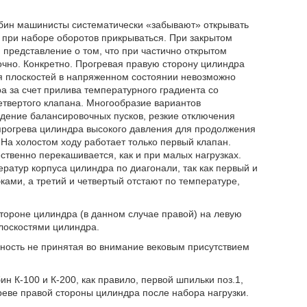
рбин машинисты систематически «забывают» открывать
» при наборе оборотов прикрываться. При закрытом
 представление о том, что при частично открытом
очно. Конкретно. Прогревая правую сторону цилиндра
плоскостей в напряженном состоянии невозможно
а за счет прилива температурного градиента со
етвертого клапана. Многообразие вариантов
едение балансировочных пусков, резкие отключения
 прогрева цилиндра высокого давления для продолжения
На холостом ходу работает только первый клапан.
ственно перекашивается, как и при малых нагрузках.
ератур корпуса цилиндра по диагонали, так как первый и
ами, а третий и четвертый отстают по температуре,
тороне цилиндра (в данном случае правой) на левую
плоскостями цилиндра.
ность не принятая во внимание вековым присутствием
 К-100 и К-200, как правило, первой шпильки поз.1,
реве правой стороны цилиндра после набора нагрузки.