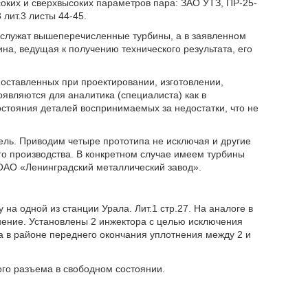
соких и сверхвысоких параметров пара: ЗАО УТЗ, ПР-25-
8 лит.3 листы 44-45.
 служат вышеперечисленные турбины, а в заявленном
на, ведущая к получению технического результата, его
оставленных при проектировании, изготовлении,
являются для аналитика (специалиста) как в
остояния деталей воспринимаемых за недостатки, что не
ль. Приводим четыре прототипа не исключая и другие
го производства. В конкретном случае имеем турбины
ОАО «Ленинградский металлический завод».
 на одной из станции Урала. Лит.1 стр.27. На аналоге в
ение. Установлены 2 инжектора с целью исключения
а в районе переднего окончания уплотнения между 2 и
го разъема в свободном состоянии.