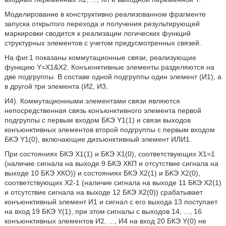
Моделирование в конструктивно реализованном фрагменте
запуска открытого перехода и получения результирующей
маркировки сводится к реализации логических функций
структурных элементов с учетом предусмотренных связей.
На фиг.1 показаны коммутационные связи, реализующие
функцию Y=X1&Х2. Конъюнктивные элементы разделяются на
две подгруппы. В составе одной подгруппы один элемент (И1), а
в другой три элемента (И2, И3,
И4). Коммутационными элементами связи являются
непосредственная связь конъюнктивного элемента первой
подгруппы с первым входом БКЭ Y1(1) и связи выходов
конъюнктивных элементов второй подгруппы с первым входом
БКЭ Y1(0), включающие дизъюнктивный элемент ИЛИ1.
При состояниях БКЭ Х1(1) и БКЭ Х1(0), соответствующих Х1=1
(наличие сигнала на выходе 9 БКЭ ХКП и отсутствие сигнала на
выходе 10 БКЭ ХКО)) и состояниях БКЭ Х2(1) и БКЭ Х2(0),
соответствующих Х2-1 (наличие сигнала на выходе 11 БКЭ Х2(1)
и отсутствие сигнала на выходе 12 БКЭ Х2(0)) срабатывает
конъюнктивный элемент И1 и сигнал с его выхода 13 поступает
на вход 19 БКЭ Y(1), при этом сигналы с выходов 14, ..., 16
конъюнктивных элементов И2, ..., И4 на вход 20 БКЭ Y(0) не