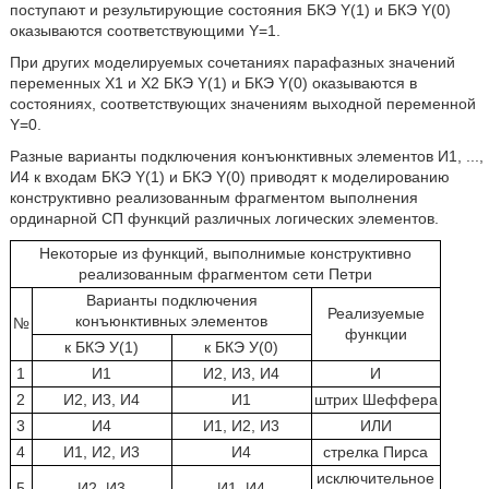
поступают и результирующие состояния БКЭ Y(1) и БКЭ Y(0)
оказываются соответствующими Y=1.
При других моделируемых сочетаниях парафазных значений
переменных X1 и Х2 БКЭ Y(1) и БКЭ Y(0) оказываются в
состояниях, соответствующих значениям выходной переменной
Y=0.
Разные варианты подключения конъюнктивных элементов И1, ...,
И4 к входам БКЭ Y(1) и БКЭ Y(0) приводят к моделированию
конструктивно реализованным фрагментом выполнения
ординарной СП функций различных логических элементов.
Некоторые из функций, выполнимые конструктивно
реализованным фрагментом сети Петри
Варианты подключения
Реализуемые
конъюнктивных элементов
№
функции
к БКЭ У(1)
к БКЭ У(0)
1
И1
И2, И3, И4
И
2
И2, И3, И4
И1
штрих Шеффера
3
И4
И1, И2, И3
ИЛИ
4
И1, И2, И3
И4
стрелка Пирса
исключительное
5
И2, И3
И1, И4