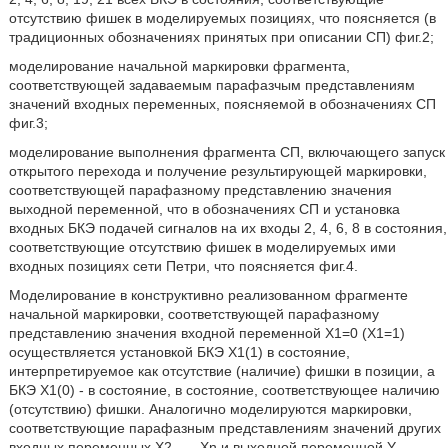
отсутствию фишек в моделируемых позициях, что поясняется (в
традиционных обозначениях принятых при описании СП) фиг.2;
моделирование начальной маркировки фрагмента,
соответствующей задаваемым парафазчым представлениям
значений входных переменных, поясняемой в обозначениях СП
фиг.3;
моделирование выполнения фрагмента СП, включающего запуск
открытого перехода и получение результирующей маркировки,
соответствующей парафазному представлению значения
выходной переменной, что в обозначениях СП и установка
входных БКЭ подачей сигналов на их входы 2, 4, 6, 8 в состояния,
соответствующие отсутствию фишек в моделируемых ими
входных позициях сети Петри, что поясняется фиг.4.
Моделирование в конструктивно реализованном фрагменте
начальной маркировки, соответствующей парафазному
представлению значения входной переменной Х1=0 (Х1=1)
осуществляется установкой БКЭ X1(1) в состояние,
интерпретируемое как отсутствие (наличие) фишки в позиции, а
БКЭ Х1(0) - в состояние, в состояние, соответствующее наличию
(отсутствию) фишки. Аналогично моделируются маркировки,
соответствующие парафазным представлениям значений других
входных переменных Х2, ..., Хn и выходной переменной Y.