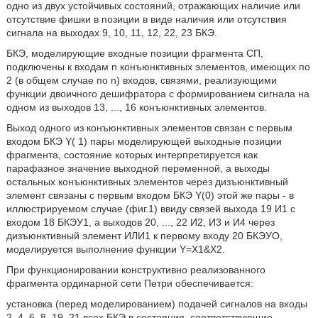
одно из двух устойчивых состояний, отражающих наличие или
отсутствие фишки в позиции в виде наличия или отсутствия
сигнала на выходах 9, 10, 11, 12, 22, 23 БКЭ.
БКЭ, моделирующие входные позиции фрагмента СП,
подключены к входам n конъюнктивных элементов, имеющих по
2 (в общем случае по n) входов, связями, реализующими
функции двоичного дешифратора с формированием сигнала на
одном из выходов 13, ..., 16 конъюнктивных элементов.
Выход одного из конъюнктивных элементов связан с первым
входом БКЭ Y( 1) пары моделирующей выходные позиции
фрагмента, состояние которых интерпретируется как
парафазное значение выходной переменной, а выходы
остальных конъюнктивных элементов через дизъюнктивный
элемент связаны с первым входом БКЭ Y(0) этой же пары - в
иллюстрируемом случае (фиг.1) ввиду связей выхода 19 И1 с
входом 18 БКЭУ1, а выходов 20, ..., 22 И2, И3 и И4 через
дизъюнктивный элемент ИЛИ1 к первому входу 20 БКЭУО,
моделируется выполнение функции Y=X1&Х2.
При функционировании конструктивно реализованного
фрагмента ординарной сети Петри обеспечивается:
установка (перед моделированием) подачей сигналов на входы
2, 4, 6, 8, 19, 21 всех БКЭ в состояния, соответствующие