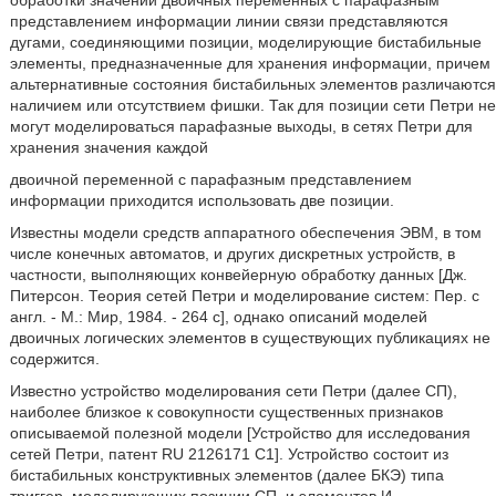
обработки значений двоичных переменных с парафазным
представлением информации линии связи представляются
дугами, соединяющими позиции, моделирующие бистабильные
элементы, предназначенные для хранения информации, причем
альтернативные состояния бистабильных элементов различаются
наличием или отсутствием фишки. Так для позиции сети Петри не
могут моделироваться парафазные выходы, в сетях Петри для
хранения значения каждой
двоичной переменной с парафазным представлением
информации приходится использовать две позиции.
Известны модели средств аппаратного обеспечения ЭВМ, в том
числе конечных автоматов, и других дискретных устройств, в
частности, выполняющих конвейерную обработку данных [Дж.
Питерсон. Теория сетей Петри и моделирование систем: Пер. с
англ. - М.: Мир, 1984. - 264 с], однако описаний моделей
двоичных логических элементов в существующих публикациях не
содержится.
Известно устройство моделирования сети Петри (далее СП),
наиболее близкое к совокупности существенных признаков
описываемой полезной модели [Устройство для исследования
сетей Петри, патент RU 2126171 С1]. Устройство состоит из
бистабильных конструктивных элементов (далее БКЭ) типа