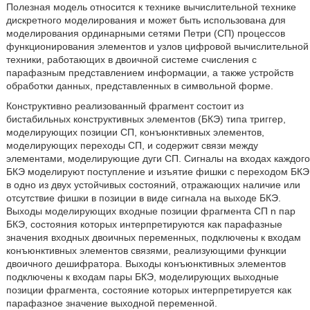
Полезная модель относится к технике вычислительной технике
дискретного моделирования и может быть использована для
моделирования ординарными сетями Петри (СП) процессов
функционирования элементов и узлов цифровой вычислительной
техники, работающих в двоичной системе счисления с
парафазным представлением информации, а также устройств
обработки данных, представленных в символьной форме.
Конструктивно реализованный фрагмент состоит из
бистабильных конструктивных элементов (БКЭ) типа триггер,
моделирующих позиции СП, конъюнктивных элементов,
моделирующих переходы СП, и содержит связи между
элементами, моделирующие дуги СП. Сигналы на входах каждого
БКЭ моделируют поступление и изъятие фишки с переходом БКЭ
в одно из двух устойчивых состояний, отражающих наличие или
отсутствие фишки в позиции в виде сигнала на выходе БКЭ.
Выходы моделирующих входные позиции фрагмента СП n пар
БКЭ, состояния которых интерпретируются как парафазные
значения входных двоичных переменных, подключены к входам
конъюнктивных элементов связями, реализующими функции
двоичного дешифратора. Выходы конъюнктивных элементов
подключены к входам пары БКЭ, моделирующих выходные
позиции фрагмента, состояние которых интерпретируется как
парафазное значение выходной переменной.