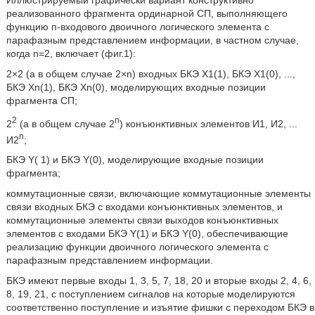
Иллюстрируемый графически вариант конструктивно
реализованного фрагмента ординарной СП, выполняющего
функцию п-входового двоичного логического элемента с
парафазным представлением информации, в частном случае,
когда n=2, включает (фиг.1):
2×2 (а в общем случае 2×n) входных БКЭ Х1(1), БКЭ Х1(0), ...,
БКЭ Хn(1), БКЭ Хn(0), моделирующих входные позиции
фрагмента СП;
2
n
2
(а в общем случае 2
) конъюнктивных элементов И1, И2, ...
n
И2
;
БКЭ Y( 1) и БКЭ Y(0), моделирующие входные позиции
фрагмента;
коммутационные связи, включающие коммутационные элементы
связи входных БКЭ с входами конъюнктивных элементов, и
коммутационные элементы связи выходов конъюнктивных
элементов с входами БКЭ Y(1) и БКЭ Y(0), обеспечивающие
реализацию функции двоичного логического элемента с
парафазным представлением информации.
БКЭ имеют первые входы 1, 3, 5, 7, 18, 20 и вторые входы 2, 4, 6,
8, 19, 21, с поступлением сигналов на которые моделируются
соответственно поступление и изъятие фишки с переходом БКЭ в