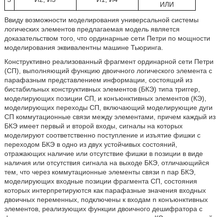
ИЛИ
Ввиду возможности моделирования универсальной системы
логических элементов предлагаемая модель является
доказательством того, что ординарные сети Петри по мощности
моделирования эквивалентны машине Тьюринга.
Конструктивно реализованный фрагмент ординарной сети Петри
(СП), выполняющий функцию двоичного логического элемента с
парафазным представлением информации, состоящий из
бистабильных конструктивных элементов (БКЭ) типа триггер,
моделирующих позиции СП, и конъюнктивных элементов (КЭ),
моделирующих переходы СП, включающий моделирующие дуги
СП коммутационные связи между элементами, причем каждый из
БКЭ имеет первый и второй входы, сигналы на которых
моделируют соответственно поступление и изъятие фишки с
переходом БКЭ в одно из двух устойчивых состояний,
отражающих наличие или отсутствие фишки в позиции в виде
наличия или отсутствия сигнала на выходе БКЭ, отличающийся
тем, что через коммутационные элементы связи n пар БКЭ,
моделирующих входные позиции фрагмента СП, состояния
которых интерпретируются как парафазные значения входных
двоичных переменных, подключены к входам n конъюнктивных
элементов, реализующих функции двоичного дешифратора с