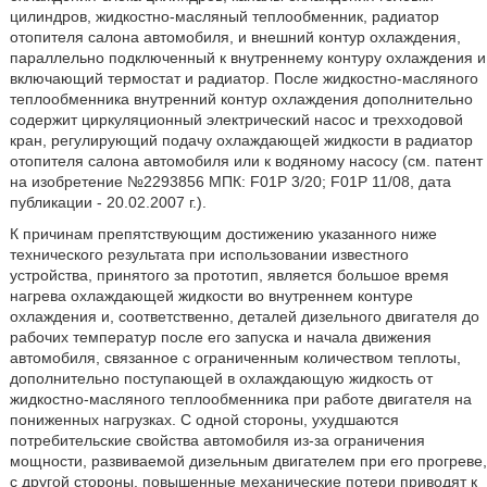
цилиндров, жидкостно-масляный теплообменник, радиатор
отопителя салона автомобиля, и внешний контур охлаждения,
параллельно подключенный к внутреннему контуру охлаждения и
включающий термостат и радиатор. После жидкостно-масляного
теплообменника внутренний контур охлаждения дополнительно
содержит циркуляционный электрический насос и трехходовой
кран, регулирующий подачу охлаждающей жидкости в радиатор
отопителя салона автомобиля или к водяному насосу (см. патент
на изобретение №2293856 МПК: F01P 3/20; F01P 11/08, дата
публикации - 20.02.2007 г.).
К причинам препятствующим достижению указанного ниже
технического результата при использовании известного
устройства, принятого за прототип, является большое время
нагрева охлаждающей жидкости во внутреннем контуре
охлаждения и, соответственно, деталей дизельного двигателя до
рабочих температур после его запуска и начала движения
автомобиля, связанное с ограниченным количеством теплоты,
дополнительно поступающей в охлаждающую жидкость от
жидкостно-масляного теплообменника при работе двигателя на
пониженных нагрузках. С одной стороны, ухудшаются
потребительские свойства автомобиля из-за ограничения
мощности, развиваемой дизельным двигателем при его прогреве,
с другой стороны, повышенные механические потери приводят к