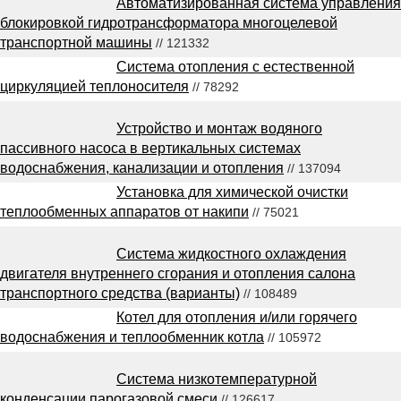
Автоматизированная система управления
блокировкой гидротрансформатора многоцелевой
транспортной машины
// 121332
Система отопления с естественной
циркуляцией теплоносителя
// 78292
Устройство и монтаж водяного
пассивного насоса в вертикальных системах
водоснабжения, канализации и отопления
// 137094
Установка для химической очистки
теплообменных аппаратов от накипи
// 75021
Система жидкостного охлаждения
двигателя внутреннего сгорания и отопления салона
транспортного средства (варианты)
// 108489
Котел для отопления и/или горячего
водоснабжения и теплообменник котла
// 105972
Система низкотемпературной
конденсации парогазовой смеси
// 126617