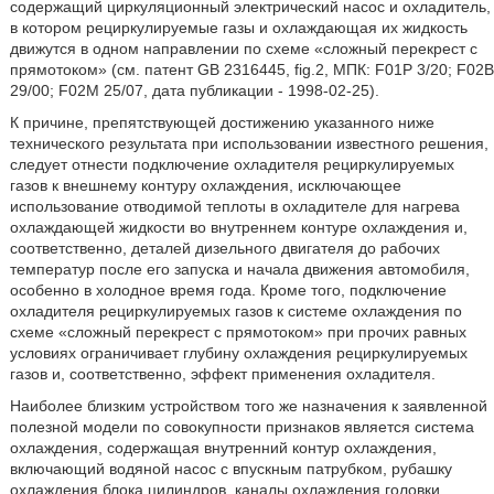
содержащий циркуляционный электрический насос и охладитель,
в котором рециркулируемые газы и охлаждающая их жидкость
движутся в одном направлении по схеме «сложный перекрест с
прямотоком» (см. патент GB 2316445, fig.2, МПК: F01P 3/20; F02B
29/00; F02M 25/07, дата публикации - 1998-02-25).
К причине, препятствующей достижению указанного ниже
технического результата при использовании известного решения,
следует отнести подключение охладителя рециркулируемых
газов к внешнему контуру охлаждения, исключающее
использование отводимой теплоты в охладителе для нагрева
охлаждающей жидкости во внутреннем контуре охлаждения и,
соответственно, деталей дизельного двигателя до рабочих
температур после его запуска и начала движения автомобиля,
особенно в холодное время года. Кроме того, подключение
охладителя рециркулируемых газов к системе охлаждения по
схеме «сложный перекрест с прямотоком» при прочих равных
условиях ограничивает глубину охлаждения рециркулируемых
газов и, соответственно, эффект применения охладителя.
Наиболее близким устройством того же назначения к заявленной
полезной модели по совокупности признаков является система
охлаждения, содержащая внутренний контур охлаждения,
включающий водяной насос с впускным патрубком, рубашку
охлаждения блока цилиндров, каналы охлаждения головки