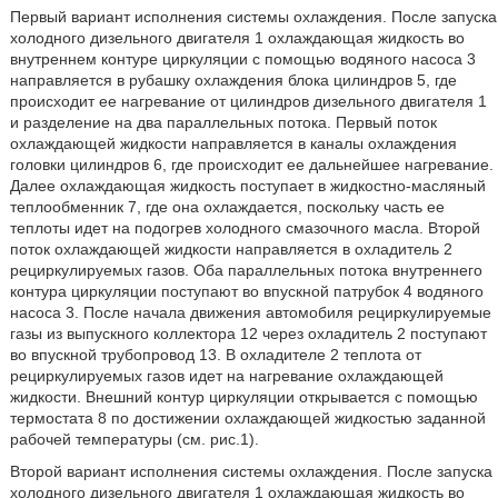
Первый вариант исполнения системы охлаждения. После запуска
холодного дизельного двигателя 1 охлаждающая жидкость во
внутреннем контуре циркуляции с помощью водяного насоса 3
направляется в рубашку охлаждения блока цилиндров 5, где
происходит ее нагревание от цилиндров дизельного двигателя 1
и разделение на два параллельных потока. Первый поток
охлаждающей жидкости направляется в каналы охлаждения
головки цилиндров 6, где происходит ее дальнейшее нагревание.
Далее охлаждающая жидкость поступает в жидкостно-масляный
теплообменник 7, где она охлаждается, поскольку часть ее
теплоты идет на подогрев холодного смазочного масла. Второй
поток охлаждающей жидкости направляется в охладитель 2
рециркулируемых газов. Оба параллельных потока внутреннего
контура циркуляции поступают во впускной патрубок 4 водяного
насоса 3. После начала движения автомобиля рециркулируемые
газы из выпускного коллектора 12 через охладитель 2 поступают
во впускной трубопровод 13. В охладителе 2 теплота от
рециркулируемых газов идет на нагревание охлаждающей
жидкости. Внешний контур циркуляции открывается с помощью
термостата 8 по достижении охлаждающей жидкостью заданной
рабочей температуры (см. рис.1).
Второй вариант исполнения системы охлаждения. После запуска
холодного дизельного двигателя 1 охлаждающая жидкость во