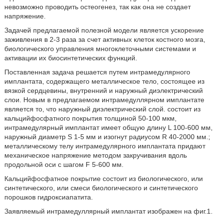
невозможно проводить остеогенез, так как она не создает
напряжение.
Задачей предлагаемой полезной модели является ускорение
заживления в 2-3 раза за счет активных клеток костного мозга,
биологического управления многоклеточными системами и
активации их биосинтетических функций.
Поставленная задача решается путем интрамедулярного
имплантата, содержащего металлическое тело, состоящее из
вязкой сердцевины, внутренний и наружный диэлектрический
слои. Новым в предлагаемом интрамедуллярном имплантате
является то, что наружный диэлектрический слой. состоит из
кальцийфосфатного покрытия толщиной 50-100 мкм,
интрамедулярный имплантат имеет общую длину L 100-600 мм,
наружный диаметр S 1-5 мм и изогнут радиусом R 40-2000 мм.;
металлическому телу интрамедулярного имплантата придают
механическое напряжение методом закручивания вдоль
продольной оси с шагом F 5-600 мм.
Кальцийфосфатное покрытие состоит из биологического, или
синтетического, или смеси биологического и синтетического
порошков гидроксиапатита.
Заявляемый интрамедуллярный имплантат изображен на фиг.1.