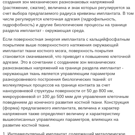
создания зон механических разнознаковых напряжений
(растяжение, сжатие), величина и знак которых регулируется за
счет выбора предлагаемого радиуса кривизны имплантата. В том
числе регулируется клеточная адгезия (гидрофильность,
гидрофобность) и другие биологические процессы на границе
раздела имплантат - окружающая среда.
Если поверхностная энергия имплантата с кальцийфосфатным
покрытием выше поверхностного натяжения окружающей
имплантат ткани костного мозга, поверхность покрытия
становится смачиваемой, что приводит к повышению клеточной
адгезии. Это в сочетании с созданием зон механических
разнознаковых напряжений на границе раздела имплантат -
окружающая ткань является управляющим параметром
разноуровневого построения биологических тканей: от
молекулярных процессов на границе контакта за счет
наноуровневой структуры поверхности от 50 до 800 нм,
микроуровневой от 100 до 500 мкм для управления клеточным
поведением до конечного развития костной ткани. Конструкция
(форма) предлагаемого имплантата, величина и характер
напряжения также определяют величину и характеристику
вышеописанных управляющих параметров, влияющих на
развитие костной ткани.
1. Интрамедулярный имплантат, содержащий металлическое