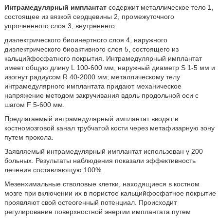
Интрамедулярный имплантат
содержит металлическое тело 1,
состоящее из вязкой сердцевины 2, промежуточного
упрочненного слоя 3, внутреннего
диэлектрического биоинертного слоя 4, наружного
диэлектрического биоактивного слоя 5, состоящего из
кальцийфосфатного покрытия. Интрамедулярный имплантат
имеет общую длину L 100-600 мм, наружный диаметр S 1-5 мм и
изогнут радиусом R 40-2000 мм; металлическому телу
интрамедулярного имплантата придают механическое
напряжение методом закручивания вдоль продольной оси с
шагом F 5-600 мм.
Предлагаемый интрамедулярный имплантат вводят в
костномозговой канал трубчатой кости через метафизарную зону
путем прокола.
Заявляемый интрамедулярный имплантат использован у 200
больных. Результаты наблюдения показали эффективность
лечения составляющую 100%.
Мезенхимальные стволовые клетки, находящиеся в костном
мозге при включении их в пористое кальцийфосфатное покрытие
проявляют свой остеогенный потенциал. Происходит
регулирование поверхностной энергии имплантата путем