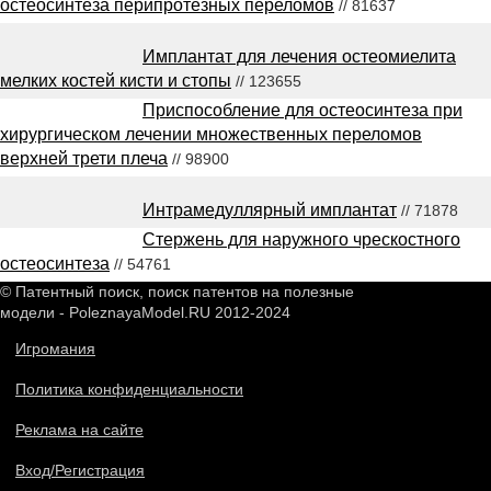
остеосинтеза перипротезных переломов
// 81637
Имплантат для лечения остеомиелита
мелких костей кисти и стопы
// 123655
Приспособление для остеосинтеза при
хирургическом лечении множественных переломов
верхней трети плеча
// 98900
Интрамедуллярный имплантат
// 71878
Стержень для наружного чрескостного
остеосинтеза
// 54761
© Патентный поиск, поиск патентов на полезные
модели - PoleznayaModel.RU 2012-2024
Игромания
Политика конфиденциальности
Реклама на сайте
Вход/Регистрация