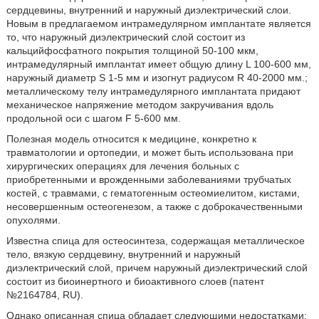
сердцевины, внутренний и наружный диэлектрический слои.
Новым в предлагаемом интрамедулярном имплантате является
то, что наружный диэлектрический слой состоит из
кальцийфосфатного покрытия толщиной 50-100 мкм,
интрамедулярный имплантат имеет общую длину L 100-600 мм,
наружный диаметр S 1-5 мм и изогнут радиусом R 40-2000 мм.;
металлическому телу интрамедулярного имплантата придают
механическое напряжение методом закручивания вдоль
продольной оси с шагом F 5-600 мм.
Полезная модель относится к медицине, конкретно к
травматологии и ортопедии, и может быть использована при
хирургических операциях для лечения больных с
приобретенными и врожденными заболеваниями трубчатых
костей, с травмами, с гематогенным остеомиелитом, кистами,
несовершенным остеогенезом, а также с доброкачественными
опухолями.
Известна спица для остеосинтеза, содержащая металлическое
тело, вязкую сердцевину, внутренний и наружный
диэлектрический слой, причем наружный диэлектрический слой
состоит из биоинертного и биоактивного слоев (патент
№2164784, RU).
Однако описанная спица обладает следующими недостатками: