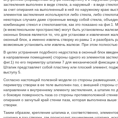
застекления выполнен в виде стекла, а наружный - в виде стекл
за счет опирания на выполненный в ней по наружному краю выступ
элементов застекления используются либо стекла, либо стеклоп
некоторых случаях даже строенные между собой стекла, объеди
комбинацию стекол и стеклопакетов, как это показано на фиг.1.
(в межстекольном пространстве) могут быть установлены жалюз
оконных блоков является то, что для установки и извлечения жа
оконный блок, а именно извлечь створку из рамы 1 и разобрать р
возможным установить или извлечь жалюзи. При этом полностью 
В целях устранения подобного недостатка в оконный блок введ
в направлении помещения) стороны одного из элементов застекл
фиг.1) по его периметру штапики 7 для механической фиксации э
Штапик представляет собой пластину или плоский элемент, под
выступу 5.
Согласно настоящей полезной модели со стороны размещения, н
периметру створки в ее теле выполнен паз, с внешней стороны ст
направлении к внутреннему элементу застекления, а штапик по 
о боковую поверхность паза со стороны противоположной стенке
опирания о загнутый край стенки паза, которая выполнена выше 
створки.
Таким образом, крепление штапика и, соответственно, элементов
штапика в паз створки, где происходит защемление штапика, искл