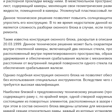
и распорной прокладки между ними. В межстекольном пространс
лист, содержащий камеры, меняющие свои геометрические разм
жидкости, помещенной в камеры. Упомянутый пластмассовый ли
Данное техническое решение позволяет повысить солнцезащитные
упростить его конструкцию. В то же время недостатком данной к
является сложность разборки оконного блока в случае, если пот
ремонта.
Также известна конструкция оконного блока, раскрытая в описани
20.03.1999. Данное техническое решение может быть охарактер
внутри стеклянной камеры, включающей два оконных стекла, пр
расположенный внутри герметизированного пространства, образ
удерживания и обеспечения срабатывания жалюзи с механизмом
расстоянии от внутренней лицевой поверхности одного стекла п
обеспечения срабатывания жалюзи.
Однако подобная конструкция оконного блока не позволяет обесп
без использования специальных инструментов. Вследствие чег
требуется высокая квалификация.
Наиболее близкой к предложенному техническому решению (прот
содержащего раму с, по крайней мере, одной створкой наружны
состоящими из поворотных элементов, расположенных в зазоре
при этом в состав оконного блока введены штапики для механич
каждой секции относительно рамы, каждый из которых установле