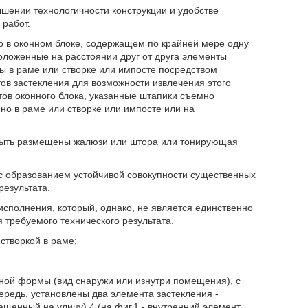
ышении технологичности конструкции и удобстве
 работ.
то в оконном блоке, содержащем по крайней мере одну
оложенные на расстоянии друг от друга элементы
ны в раме или створке или импосте посредством
ов застекления для возможности извлечения этого
ов оконного блока, указанные штапики съемно
но в раме или створке или импосте или на
 быть размещены жалюзи или штора или тонирующая
с образованием устойчивой совокупности существенных
результата.
полнения, который, однако, не является единственно
требуемого технического результата.
створкой в раме;
ьной формы (вид снаружи или изнутри помещения), с
чередь, установлены два элемента застекления -
щенный на улицу) 4 (на фиг.1 - внутренний элемент