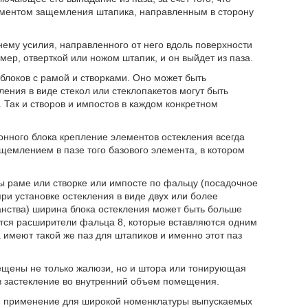
оментом защемления штапика, направленным в сторону
нему усилия, направленного от него вдоль поверхности
мер, отверткой или ножом штапик, и он выйдет из паза.
блоков с рамой и створками. Оно может быть
ения в виде стекол или стеклопакетов могут быть
. Так и створов и импостов в каждом конкретном
онного блока крепление элементов остекления всегда
емлением в пазе того базового элемента, в котором
ы раме или створке или импосте по фальцу (посадочное
ри установке остекления в виде двух или более
анства) ширина блока остекления может быть больше
тся расширители фальца 8, которые вставляются одним
 имеют такой же паз для штапиков и именно этот паз
ещены не только жалюзи, но и штора или тонирующая
з застекление во внутренний объем помещения.
и применение для широкой номенклатуры выпускаемых