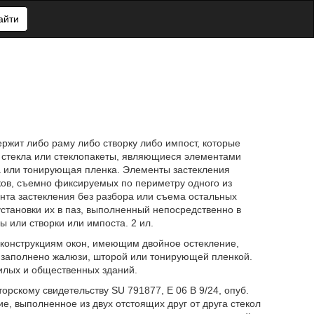
айти
ржит либо раму либо створку либо импост, которые
 стекла или стеклопакеты, являющиеся элементами
а или тонирующая пленка. Элементы застекления
ков, съемно фиксируемых по периметру одного из
нта застекления без разбора или съема остальных
установки их в паз, выполненный непосредственно в
 или створки или импоста. 2 ил.
к конструкциям окон, имеющим двойное остекление,
 заполнено жалюзи, шторой или тонирующей пленкой.
илых и общественных зданий.
торскому свидетельству SU 791877, Е 06 В 9/24, опуб.
е, выполненное из двух отстоящих друг от друга стекол