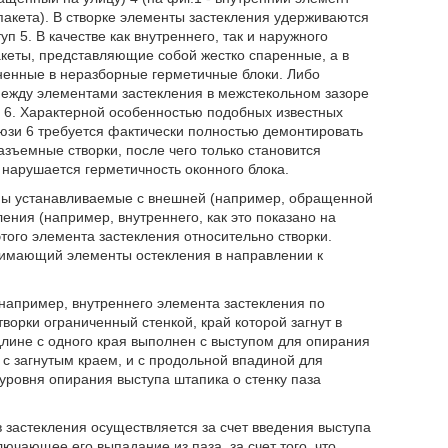
опакета). В створке элементы застекления удерживаются
 5. В качестве как внутреннего, так и наружного
акеты, представляющие собой жестко спаренные, а в
ненные в неразборные герметичные блоки. Либо
 Между элементами застекления в межстекольном зазоре
и 6. Характерной особенностью подобных известных
люзи 6 требуется фактически полностью демонтировать
азъемные створки, после чего только становится
нарушается герметичность оконного блока.
ены устанавливаемые с внешней (например, обращенной
ения (например, внутреннего, как это показано на
того элемента застекления относительно створки.
жимающий элементы остекления в направлении к
апример, внутреннего элемента застекления по
ворки ограниченный стенкой, край которой загнут в
длине с одного края выполнен с выступом для опирания
 с загнутым краем, и с продольной впадиной для
уровня опирания выступа штапика о стенку паза
 застекления осуществляется за счет введения выступа
ючающее его выпадание из паза, за счет того, что