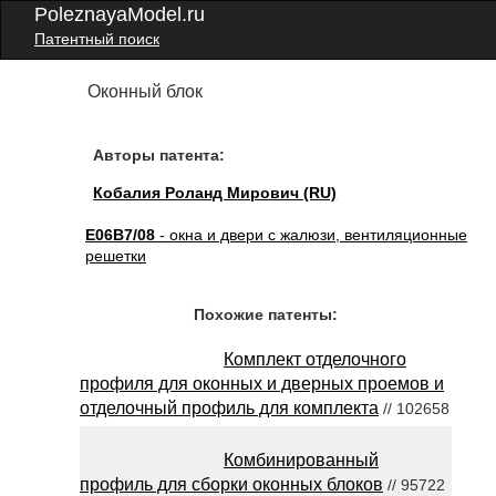
PoleznayaModel.ru
Патентный поиск
Оконный блок
Авторы патента:
Кобалия Роланд Мирович (RU)
E06B7/08
- окна и двери с жалюзи, вентиляционные
решетки
Похожие патенты:
Комплект отделочного
профиля для оконных и дверных проемов и
отделочный профиль для комплекта
// 102658
Комбинированный
профиль для сборки оконных блоков
// 95722