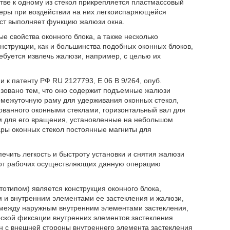
тве к одному из стекол прикрепляется пластмассовый
еры при воздействии на них легкоиспаряющейся
ст выполняет функцию жалюзи окна.
 свойства оконного блока, а также несколько
онструкции, как и большинства подобных оконных блоков,
ребуется извлечь жалюзи, например, с целью их
и к патенту РФ RU 2127793, Е 06 В 9/264, опуб.
изовано тем, что оно содержит подъемные жалюзи
омежуточную раму для удерживания оконных стекол,
ованного оконными стеклами, горизонтальный вал для
 для его вращения, установленные на небольшом
ары оконных стекол постоянные магниты для
ечить легкость и быстроту установки и снятия жалюзи
о от рабочих осуществляющих данную операцию
отипом) является конструкция оконного блока,
м и внутренним элементами ее застекления и жалюзи,
 между наружным внутренним элементами застекления,
еской фиксации внутренних элементов застекления
н с внешней стороны внутреннего элемента застекления