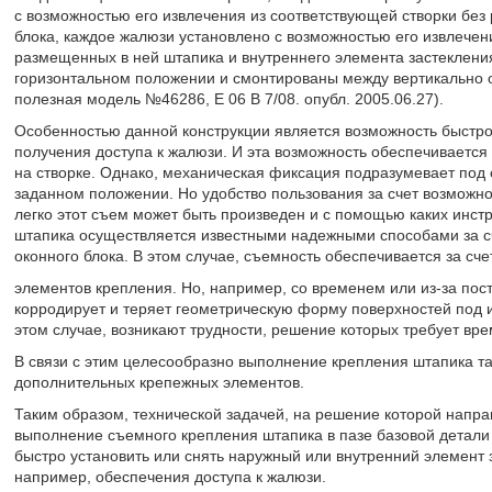
с возможностью его извлечения из соответствующей створки без
блока, каждое жалюзи установлено с возможностью его извлечен
размещенных в ней штапика и внутреннего элемента застекления
горизонтальном положении и смонтированы между вертикально 
полезная модель №46286, Е 06 В 7/08. опубл. 2005.06.27).
Особенностью данной конструкции является возможность быстрог
получения доступа к жалюзи. И эта возможность обеспечиваетс
на створке. Однако, механическая фиксация подразумевает под 
заданном положении. Но удобство пользования за счет возможн
легко этот съем может быть произведен и с помощью каких инст
штапика осуществляется известными надежными способами за сч
оконного блока. В этом случае, съемность обеспечивается за сч
элементов крепления. Но, например, со временем или из-за пост
корродирует и теряет геометрическую форму поверхностей под и
этом случае, возникают трудности, решение которых требует врем
В связи с этим целесообразно выполнение крепления штапика т
дополнительных крепежных элементов.
Таким образом, технической задачей, на решение которой напр
выполнение съемного крепления штапика в пазе базовой детали 
быстро установить или снять наружный или внутренний элемент з
например, обеспечения доступа к жалюзи.