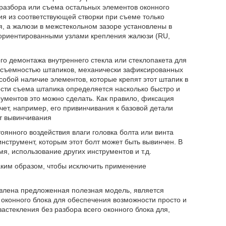
 разбора или съема остальных элементов оконного
ия из соответствующей створки при съеме только
, а жалюзи в межстекольном зазоре установлены в
ориентированными узлами крепления жалюзи (RU,
о демонтажа внутреннего стекла или стеклопакета для
я съемностью штапиков, механически зафиксированных
собой наличие элементов, которые крепят этот штапик в
ости съема штапика определяется насколько быстро и
рументов это можно сделать. Как правило, фиксация
ет, например, его привинчивания к базовой детали
ет вывинчивания
оянного воздействия влаги головка болта или винта
нструмент, которым этот болт может быть вывинчен. В
я, использование других инструментов и т.д.
аким образом, чтобы исключить применение
авлена предложенная полезная модель, является
оконного блока для обеспечения возможности просто и
астекления без разбора всего оконного блока для,