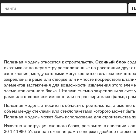
Н
Полезная модель относится к строительству.
Оконный блок
соде
охватывают по периметру расположенные на расстоянии друг от
застекления, между которыми могут крепиться жалюзи или штор
закреплены в раме или створке или импосте посредством штапи
элементов застекления для возможности извлечения этого элеме
элементов оконного блока. Штапики съемно закреплены за счет 
раме или створке или импосте или на расширителях фальца рамы
Полезная модель относится к области строительства, а именно 
объем между стеклами или стеклопакетами которого может быть
Полезная модель может быть использована для строительства ж
Известна конструкция оконного блока, раскрытая в описании к ав
30.12.1980. Указанная оконная рама содержит двойное остеклени