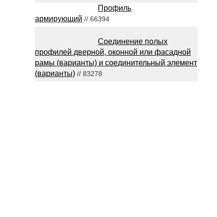
Профиль
армирующий
// 66394
Соединение полых
профилей дверной, оконной или фасадной
рамы (варианты) и соединительный элемент
(варианты)
// 83278