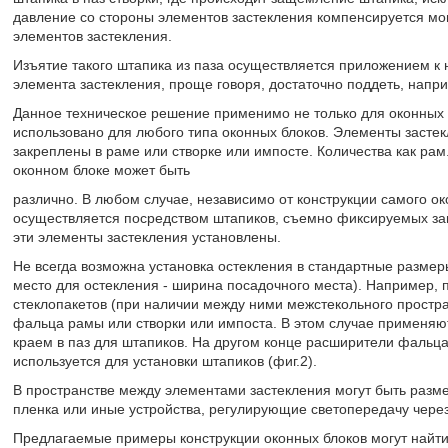
давление со стороны элементов застекления компенсируется м
элементов застекления.
Изъятие такого штапика из паза осуществляется приложением к 
элемента застекления, проще говоря, достаточно поддеть, напри
Данное техническое решение применимо не только для оконных 
использовано для любого типа оконных блоков. Элементы застекл
закреплены в раме или створке или импосте. Количества как рам
оконном блоке может быть
различно. В любом случае, независимо от конструкции самого ок
осуществляется посредством штапиков, съемно фиксируемых защ
эти элементы застекления установлены.
Не всегда возможна установка остекления в стандартные размер
место для остекления - ширина посадочного места). Например, п
стеклопакетов (при наличии между ними межстекольного простр
фальца рамы или створки или импоста. В этом случае применяю
краем в паз для штапиков. На другом конце расширители фальца
используется для установки штапиков (фиг.2).
В пространстве между элементами застекления могут быть разм
пленка или иные устройства, регулирующие светопередачу чере
Предлагаемые примеры конструкции оконных блоков могут найт