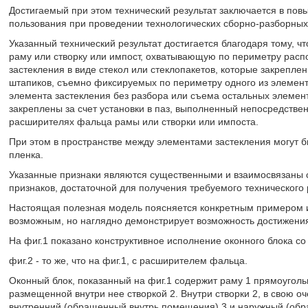
Достигаемый при этом технический результат заключается в пов
пользования при проведении технологических сборно-разборных
Указанный технический результат достигается благодаря тому, ч
раму или створку или импост, охватывающую по периметру расп
застекления в виде стекол или стеклопакетов, которые закрепле
штапиков, съемно фиксируемых по периметру одного из элемент
элемента застекления без разбора или съема остальных элемент
закреплены за счет установки в паз, выполненный непосредствен
расширителях фальца рамы или створки или импоста.
При этом в пространстве между элементами застекления могут
пленка.
Указанные признаки являются существенными и взаимосвязаны 
признаков, достаточной для получения требуемого технического 
Настоящая полезная модель поясняется конкретным примером ис
возможным, но наглядно демонстрирует возможность достижения 
На фиг.1 показано конструктивное исполнение оконного блока со 
фиг.2 - то же, что на фиг.1, с расширителем фальца.
Оконный блок, показанный на фиг.1 содержит раму 1 прямоугол
размещенной внутри нее створкой 2. Внутри створки 2, в свою о
внутренний (обращенный внутрь помещения) 3 и наружный (обра