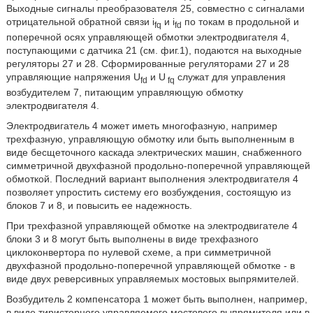
Выходные сигналы преобразователя 25, совместно с сигналами
отрицательной обратной связи i
и i
по токам в продольной и
fq
fd
поперечной осях управляющей обмотки электродвигателя 4,
поступающими с датчика 21 (см. фиг.1), подаются на выходные
регуляторы 27 и 28. Сформированные регуляторами 27 и 28
управляющие напряжения U
и U
служат для управления
fd
fq
возбудителем 7, питающим управляющую обмотку
электродвигателя 4.
Электродвигатель 4 может иметь многофазную, например
трехфазную, управляющую обмотку или быть выполненным в
виде бесщеточного каскада электрических машин, снабженного
симметричной двухфазной продольно-поперечной управляющей
обмоткой. Последний вариант выполнения электродвигателя 4
позволяет упростить систему его возбуждения, состоящую из
блоков 7 и 8, и повысить ее надежность.
При трехфазной управляющей обмотке на электродвигателе 4
блоки 3 и 8 могут быть выполнены в виде трехфазного
циклоконвертора по нулевой схеме, а при симметричной
двухфазной продольно-поперечной управляющей обмотке - в
виде двух реверсивных управляемых мостовых выпрямителей.
Возбудитель 2 компенсатора 1 может быть выполнен, например,
в виде тиристорного управляемого мостового выпрямителя или в