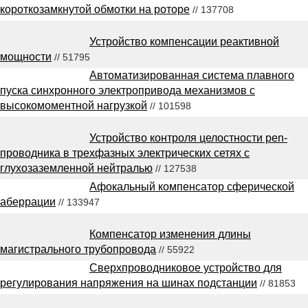
короткозамкнутой обмотки на роторе
// 137708
Устройство компенсации реактивной
мощности
// 51795
Автоматизированная система плавного
пуска синхронного электропривода механизмов с
высокомоментной нагрузкой
// 101598
Устройство контроля целостности pen-
проводника в трехфазных электрических сетях с
глухозаземленной нейтралью
// 127538
Афокальный компенсатор сферической
аберрации
// 133947
Компенсатор изменения длины
магистрального трубопровода
// 55922
Сверхпроводниковое устройство для
регулирования напряжения на шинах подстанции
// 81853