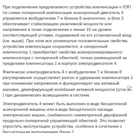
При подключении предлагаемого устройства компенсации к ЛЭП
по схеме поперечной компенсации асинхронный двигатель 4
управляется возбудителем 7 и блоком 8 аналогично, а блок 3
обеспечивает стабилизацию реактивной мощности или
напряжения в точке подключения к линии 15 на уровне
соответствующей уставки, подаваемой на его установочный вход
(см. выше). При этом все упомянутые положительные свойства
устройства компенсации сохраняются, а синхронный
компенсатор 1 приобретает свойства асинхронизированного
компенсатора с поперечной обмоткой, только размещенной за
пределами компенсатора 1 в корпусе электродвигателя 4.
Фактически электродвигатель 4 с возбудителем 7 и блоком 8
регулирования осуществляет разгон и удержание компенсатора 1
при понижении напряжения и функционирует как активный
маховик, демпфирующий колебания активной мощности (угла
) при динамических возмущениях в системе.
Электродвигатель 4 может быть выполнен в виде бесщеточной
асинхронной машины или в виде бесщеточного каскада
электрических машин, снабженного симметричной двухфазной
продольно-поперечной управляющей обмоткой. Это позволит
упростить эксплуатацию устройства, особенно в сочетании с
бесщеточным выполнением блока 2.