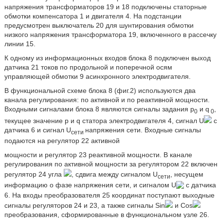
напряжения трансформаторов 19 и 18 подключены статорные
обмотки компенсатора 1 и двигателя 4. На подстанции
предусмотрен выключатель 20 для шунтирования обмотки
низкого напряжения трансформатора 19, включенного в рассечку
линии 15.
К одному из информационных входов блока 8 подключен выход
датчика 21 токов по продольной и поперечной осям
управляющей обмотки 9 асинхронного электродвигателя.
В функциональной схеме блока 8 (фиг.2) используются два
канала регулирования: по активной и по реактивной мощности.
Входными сигналами блока 8 являются сигналы задания р
и q
,
0
0
текущее значение р и q статора электродвигателя 4, сигнал U
с
датчика 6 и сигнал U
напряжения сети. Входные сигналы
сети
подаются на регулятор 22 активной
мощности и регулятор 23 реактивной мощности. В канале
регулирования по активной мощности за регулятором 22 включен
регулятор 24 угла
, сдвига между сигналом U
, несущем
сети
информацию о фазе напряжения сети, и сигналом U
с датчика
6. На входы преобразователя 25 координат поступают выходные
сигналы регуляторов 24 и 23, а также сигналы Sin
и Cos
преобразования, сформированные в функциональном узле 26.