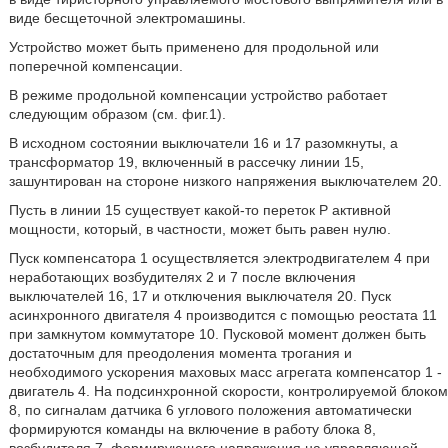
виде бесщеточной электромашины.
Устройство может быть применено для продольной или
поперечной компенсации.
В режиме продольной компенсации устройство работает
следующим образом (см. фиг.1).
В исходном состоянии выключатели 16 и 17 разомкнуты, а
трансформатор 19, включенный в рассечку линии 15,
зашунтирован на стороне низкого напряжения выключателем 20.
Пусть в линии 15 существует какой-то переток Р активной
мощности, который, в частности, может быть равен нулю.
Пуск компенсатора 1 осуществляется электродвигателем 4 при
неработающих возбудителях 2 и 7 после включения
выключателей 16, 17 и отключения выключателя 20. Пуск
асинхронного двигателя 4 производится с помощью реостата 11
при замкнутом коммутаторе 10. Пусковой момент должен быть
достаточным для преодоления момента трогания и
необходимого ускорения маховых масс агрегата компенсатор 1 -
двигатель 4. На подсинхронной скорости, контролируемой блоком
8, по сигналам датчика 6 углового положения автоматически
формируются команды на включение в работу блока 8,
возбудителя 7, формирующего напряжения на управляющей