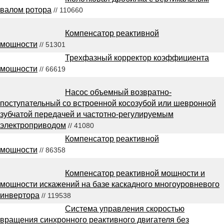
валом ротора
// 110660
Компенсатор реактивной
мощности
// 51301
Трехфазный корректор коэффициента
мощности
// 66619
Насос объемный возвратно-
поступательный со встроенной косозубой или шевронной
зубчатой передачей и частотно-регулируемым
электроприводом
// 41080
Компенсатор реактивной
мощности
// 86358
Компенсатор реактивной мощности и
мощности искажений на базе каскадного многоуровневого
инвертора
// 119538
Система управления скоростью
вращения синхронного реактивного двигателя без