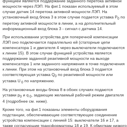
функцией является поддержание заданного перетока активной
мощности через ЛЭП. На фиг.1 показан используемый в этом
случае датчик 14 перетока активной мощности ЛЭП. На
установочный вход блока 3 в этом случае подается уставка Р
по
0
перетоку активной мощности в линии, а на дополнительный
информационный вход блока 3 - сигнал с датчика 14.
При использовании устройства для поперечной компенсации
ЛЭП оно подключается параллельно ей (статорные цепи
компенсатора 1 и двигателя 4 через выключатели подключаются
к линии 15). В этом случае функцией устройства является
поддержание заданной реактивной мощности на выходе
компенсатора 1 или заданного напряжения в точке подключения
к линии. При этом на установочный вход блока 3 подается
соответствующая уставка Q
по реактивной мощности или
0
уставка U
по напряжению.
0
На установочные входы блока 8 в обоих случаях подаются
уставки р
и q
, задающие желаемый рабочий режим двигателя
0
0
4 (подробнее см. ниже).
Кроме того, на фиг.1 показаны элементы оборудования
подстанции, обеспечивающие соответствующее соединение
устройства компенсации с линией 15: выключатели 16 и 17, а
также согласующие трансформаторы 18 и 19. К обмоткам низкого