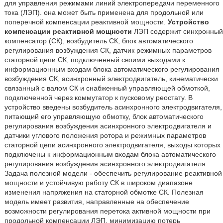
для управления режимами линий электропередачи переменного
тока (ЛЭП). она может быть применена для продольной или
поперечной компенсации реактивной мощности.
Устройство
компенсации реактивной мощности
ЛЭП содержит синхронный
компенсатор (СК), возбудитель СК, блок автоматического
регулирования возбуждения СК, датчик режимных параметров
статорной цепи СК, подключенный своими выходами к
информационным входам блока автоматического регулирования
возбуждения СК, асинхронный электродвигатель, кинематически
связанный с валом СК и снабженный управляющей обмоткой,
подключенной через коммутатор к пусковому реостату. В
устройство введены возбудитель асинхронного электродвигателя,
питающий его управляющую обмотку, блок автоматического
регулирования возбуждения асинхронного электродвигателя и
датчики углового положения ротора и режимных параметров
статорной цепи асинхронного электродвигателя, выходы которых
подключены к информационным входам блока автоматического
регулирования возбуждения асинхронного электродвигателя.
Задача полезной модели - обеспечить регулирование реактивной
мощности и устойчивую работу СК в широком диапазоне
изменения напряжения на статорной обмотке СК. Полезная
модель имеет развития, направленные на обеспечение
возможности регулирования перетока активной мощности при
продольной компенсации ЛЭП, минимизацию потерь