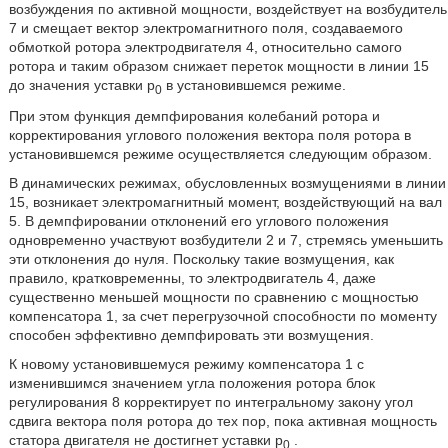
возбуждения по активной мощности, воздействует на возбудитель
7 и смещает вектор электромагнитного поля, создаваемого
обмоткой ротора электродвигателя 4, относительно самого
ротора и таким образом снижает переток мощности в линии 15
до значения уставки р
в установившемся режиме.
0
При этом функция демпфирования колебаний ротора и
корректирования углового положения вектора поля ротора в
установившемся режиме осуществляется следующим образом.
В динамических режимах, обусловленных возмущениями в линии
15, возникает электромагнитный момент, воздействующий на вал
5. В демпфировании отклонений его углового положения
одновременно участвуют возбудители 2 и 7, стремясь уменьшить
эти отклонения до нуля. Поскольку такие возмущения, как
правило, кратковременны, то электродвигатель 4, даже
существенно меньшей мощности по сравнению с мощностью
компенсатора 1, за счет перегрузочной способности по моменту
способен эффективно демпфировать эти возмущения.
К новому установившемуся режиму компенсатора 1 с
изменившимся значением угла положения ротора блок
регулирования 8 корректирует по интегральному закону угол
сдвига вектора поля ротора до тех пор, пока активная мощность
статора двигателя не достигнет уставки р
.
0