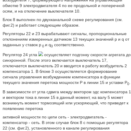
обмотке 9 электродвигателя 4 по ее продольной и поперечной
осям, и на отключение выключателя 10.
Блок 8 выполнен по двухканальной схеме регулирования (см.
фиг.2) и работает следующим образом.
Регуляторы 22 и 23 вырабатывают сигналы, пропорциональные
отклонениям измеренных датчиком 13 текущих значений р и q от
заданных у ставок р
и q
соответственно.
0
0
Регулятор 24 угла
осуществляет подгонку скорости агрегата до
синхронной. После этого включается выключатель 17,
отключается выключатель 20 и вводится в работу возбудитель 2
компенсатора 1. В блоке 3 осуществляется формирование
сигнала управления возбуждением компенсатора в функции
текущего значения перетока мощности Р в линии 15 и уставки Р
.
0
В зависимости от угла сдвига между вектором эдс компенсатора 1
и вектором тока в линии 15 в данный момент, на валу 5 может
возникнуть момент тормозящий или ускоряющий, что приведет к
появлению перетока
активной мощности по цепи сеть - электродвигатель -
компенсатор - сеть. В этом случае блок 8 с помощью регулятора
22 (см. фиг.2), установленного в канале регулирования