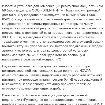
Известна установка для компенсации реактивной мощности УКМ
58 (производитель ООО «ЭНЕРГИЯ-Т» г.Тольятти, ул.Громовой,
дом 60 А, «Руководство по эксплуатации.ЮНИЯ.673811.008-
05РЭ»), содержащая несколько секций трехфазных косинусных
конденсаторов, специализированные контакторы по числу
секций, автоматический регулятор. Входные контакты контактора
подключены к трехфазной сети переменного тока напряжением
380 В, 50 Гц, а выходные контакты подключены к контактам
трехфазного косинусного конденсатора соответствующей секции.
Контакты катушек управления контакторов подключены к входам
автоматического регулятора конденсаторной установки,
например типа NOVAR, реагирующего на величину и
направление реактивной мощности(Q).
Недостатком известного устройства является то, что при
централизованной компенсации, когда регулятор NOVAR
измерительными цепями подключен к вводу рабочего источника
питания, при переводе питания секции 0,4 кВ через секционный
выключатель к резервному источнику происходит ложное
отключение компенсирующих устройств.
Известно устройство компенсации для двухсекционной
подстанции («Руководство по проектированию и исполнению
шкафов компенсации реактивной мощности для сетей 400/415 В,