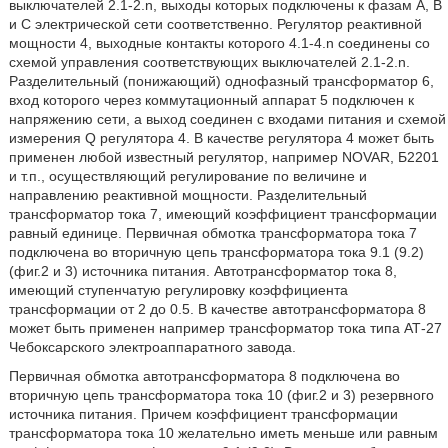
выключателей 2.1-2.n, выходы которых подключены к фазам А, В
и С электрической сети соответственно. Регулятор реактивной
мощности 4, выходные контакты которого 4.1-4.n соединены со
схемой управления соответствующих выключателей 2.1-2.n.
Разделительный (понижающий) однофазный трансформатор 6,
вход которого через коммутационный аппарат 5 подключен к
напряжению сети, а выход соединен с входами питания и схемой
измерения Q регулятора 4. В качестве регулятора 4 может быть
применен любой известный регулятор, например NOVAR, Б2201
и т.п., осуществляющий регулирование по величине и
направлению реактивной мощности. Разделительный
трансформатор тока 7, имеющий коэффициент трансформации
равный единице. Первичная обмотка трансформатора тока 7
подключена во вторичную цепь трансформатора тока 9.1 (9.2)
(фиг.2 и 3) источника питания. Автотрансформатор тока 8,
имеющий ступенчатую регулировку коэффициента
трансформации от 2 до 0.5. В качестве автотрансформатора 8
может быть применен например трансформатор тока типа АТ-27
Чебоксарского электроаппаратного завода.
Первичная обмотка автотрансформатора 8 подключена во
вторичную цепь трансформатора тока 10 (фиг.2 и 3) резервного
источника питания. Причем коэффициент трансформации
трансформатора тока 10 желательно иметь меньше или равным