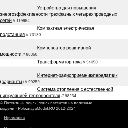
Устройство для повышения
энергоэффективности трехфазных четырехпроводных
сетей
// 119954
Компактная электрическая
подстанция
// 73130
Компенсатор реактивной
мощности
// 86358
Трансформатор тока
// 94050
Интернет-радиоприемник/передатчик
(варианты)
// 99259
Система отопления с естественной
циркуляцией теплоносителя
// 98234
© Патентный поиск, поиск патентов на полезные
модели - PoleznayaModel.RU 2012-2024
Игромания