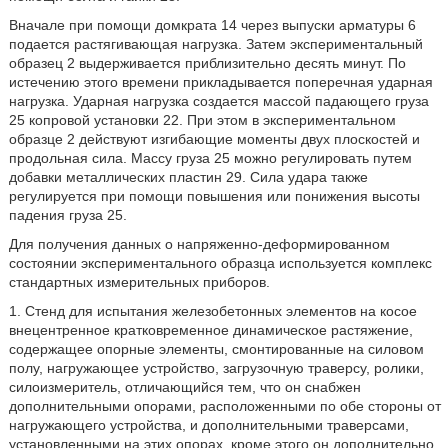
Вначале при помощи домкрата 14 через выпуски арматуры 6
подается растягивающая нагрузка. Затем экспериментальный
образец 2 выдерживается приблизительно десять минут. По
истечению этого времени прикладывается поперечная ударная
нагрузка. Ударная нагрузка создается массой падающего груза
25 копровой установки 22. При этом в экспериментальном
образце 2 действуют изгибающие моменты двух плоскостей и
продольная сила. Массу груза 25 можно регулировать путем
добавки металлических пластин 29. Сила удара также
регулируется при помощи повышения или понижения высоты
падения груза 25.
Для получения данных о напряженно-деформированном
состоянии экспериментального образца используется комплекс
стандартных измерительных приборов.
1. Стенд для испытания железобетонных элементов на косое
внецентренное кратковременное динамическое растяжение,
содержащее опорные элементы, смонтированные на силовом
полу, нагружающее устройство, загрузочную траверсу, ролики,
силоизмеритель, отличающийся тем, что он снабжен
дополнительными опорами, расположенными по обе стороны от
нагружающего устройства, и дополнительными траверсами,
установленными на этих опорах, кроме этого он дополнительно