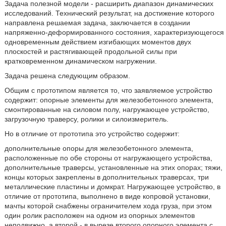
Задача полезной модели - расширить диапазон динамических
исследований. Технический результат, на достижение которого
направлена решаемая задача, заключается в создании
напряженно-деформированного состояния, характеризующегося
одновременным действием изгибающих моментов двух
плоскостей и растягивающей продольной силы при
кратковременном динамическом нагружении.
Задача решена следующим образом.
Общим с прототипом является то, что заявляемое устройство
содержит: опорные элементы для железобетонного элемента,
смонтированные на силовом полу, нагружающее устройство,
загрузочную траверсу, ролики и силоизмеритель.
Но в отличие от прототипа это устройство содержит:
дополнительные опоры для железобетонного элемента,
расположенные по обе стороны от нагружающего устройства,
дополнительные траверсы, установленные на этих опорах; тяжи,
концы которых закреплены в дополнительных траверсах, три
металлические пластины и домкрат. Нагружающее устройство, в
отличие от прототипа, выполнено в виде копровой установки,
мачты которой снабжены ограничителем хода груза, при этом
один ролик расположен на одном из опорных элементов
неподвижно, а второй - в вырезе второго опорного элемента с