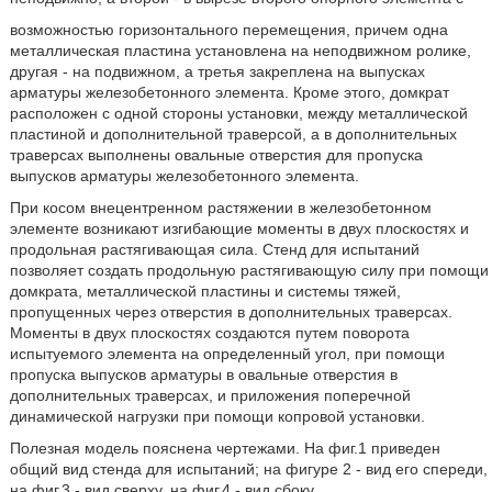
возможностью горизонтального перемещения, причем одна
металлическая пластина установлена на неподвижном ролике,
другая - на подвижном, а третья закреплена на выпусках
арматуры железобетонного элемента. Кроме этого, домкрат
расположен с одной стороны установки, между металлической
пластиной и дополнительной траверсой, а в дополнительных
траверсах выполнены овальные отверстия для пропуска
выпусков арматуры железобетонного элемента.
При косом внецентренном растяжении в железобетонном
элементе возникают изгибающие моменты в двух плоскостях и
продольная растягивающая сила. Стенд для испытаний
позволяет создать продольную растягивающую силу при помощи
домкрата, металлической пластины и системы тяжей,
пропущенных через отверстия в дополнительных траверсах.
Моменты в двух плоскостях создаются путем поворота
испытуемого элемента на определенный угол, при помощи
пропуска выпусков арматуры в овальные отверстия в
дополнительных траверсах, и приложения поперечной
динамической нагрузки при помощи копровой установки.
Полезная модель пояснена чертежами. На фиг.1 приведен
общий вид стенда для испытаний; на фигуре 2 - вид его спереди,
на фиг.3 - вид сверху, на фиг.4 - вид сбоку.