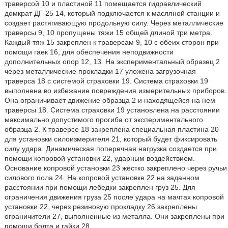
траверсой 10 и пластиной 11 помещается гидравлический
домкрат ДГ-25 14, который подключается к масляной станции и
создает растягивающую продольную силу. Через металлические
траверсы 9, 10 пропущены тяжи 15 общей длиной три метра.
Каждый тяж 15 закреплен к траверсам 9, 10 с обеих сторон при
помощи гаек 16, для обеспечения неподвижности
дополнительных опор 12, 13. На экспериментальный образец 2
через металлические прокладки 17 уложена загрузочная
траверса 18 с системой страховки 19. Система страховки 19
выполнена во избежание повреждения измерительных приборов.
Она ограничивает движение образца 2 и находящейся на нем
траверсы 18. Система страховки 19 установлена на расстоянии
максимально допустимого прогиба от экспериментального
образца 2. К траверсе 18 закреплена специальная пластина 20
для установки силоизмерителя 21, который будет фиксировать
силу удара. Динамическая поперечная нагрузка создается при
помощи копровой установки 22, ударным воздействием.
Основание копровой установки 23 жестко закреплено через ручьи
силового пола 24. На копровой установке 22 на заданном
расстоянии при помощи лебедки закреплен груз 25. Для
ограничения движения груза 25 после удара на мачтах копровой
установки 22, через резиновую прокладку 26 закреплены
ограничители 27, выполненные из металла. Они закреплены при
помощи болта и гайки 28.