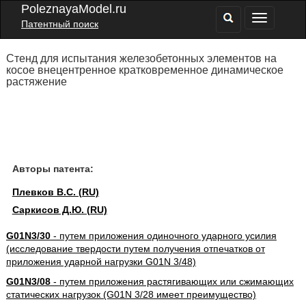
PoleznayaModel.ru
Патентный поиск
Стенд для испытания железобетонных элементов на
косое внецентренное кратковременное динамическое
растяжение
Авторы патента:
Плевков В.С. (RU)
Саркисов Д.Ю. (RU)
G01N3/30
- путем приложения одиночного ударного усилия
(исследование твердости путем получения отпечатков от
приложения ударной нагрузки G01N 3/48)
G01N3/08
- путем приложения растягивающих или сжимающих
статических нагрузок (G01N 3/28 имеет преимущество)