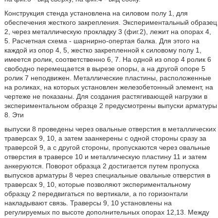
Конструкция стенда установлена на силовом полу 1, для
обеспечения жесткого закрепления. Экспериментальный образец
2, через металлическую прокладку 3 (фиг.2), лежит на опорах 4,
5. Расчетная схема - шарнирно-опертая балка. Для этого на
каждой из опор 4, 5, жестко закрепленной к силовому полу 1,
имеется ролик, соответственно 6, 7. На одной из опор 4 ролик 6
свободно перемещается в вырезе опоры, а на другой опоре 5
ролик 7 неподвижен. Металлические пластины, расположенные
на роликах, на которых установлен железобетонный элемент, на
чертеже не показаны. Для создания растягивающей нагрузки в
экспериментальном образце 2 предусмотрены выпуски арматуры
8. Эти
выпуски 8 проведены через овальные отверстия в металлических
траверсах 9, 10, а затем заанкерены с одной стороны сразу за
траверсой 9, а с другой стороны, пропускаются через овальные
отверстия в траверсе 10 и металлическую пластину 11 и затем
анкеруются. Поворот образца 2 достигается путем пропуска
выпусков арматуры 8 через специальные овальные отверстия в
траверсах 9, 10, которые позволяют экспериментальному
образцу 2 передвигаться по вертикали, а по горизонтали
накладывают связь. Траверсы 9, 10 установлены на
регулируемых по высоте дополнительных опорах 12,13. Между