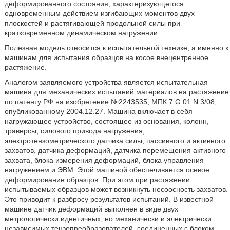
деформированного состояния, характеризующегося
одновременным действием изгибающих моментов двух
плоскостей и растягивающей продольной силы при
кратковременном динамическом нагружении.
Полезная модель относится к испытательной технике, а именно к
машинам для испытания образцов на косое внецентренное
растяжение.
Аналогом заявляемого устройства является испытательная
машина для механических испытаний материалов на растяжение
по патенту РФ на изобретение №2243535, МПК 7 G 01 N 3/08,
опубликованному 2004.12.27. Машина включает в себя
нагружающее устройство, состоящее из основания, колонн,
траверсы, силового привода нагружения,
электротензометрического датчика силы, пассивного и активного
захватов, датчика деформаций, датчика перемещения активного
захвата, блока измерения деформаций, блока управления
нагружением и ЭВМ. Этой машиной обеспечивается осевое
деформирование образцов. При этом при растяжении
испытываемых образцов может возникнуть несоосность захватов.
Это приводит к разбросу результатов испытаний. В известной
машине датчик деформаций выполнен в виде двух
метрологически идентичных, но механически и электрически
независимых тензопреобразователей, соединенных с блоком